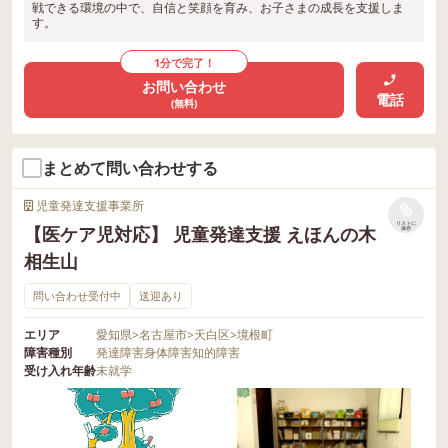
戦できる環境の中で、自信と笑顔を育み、お子さまの成長を支援しま
す。
1分で完了！
お問い合わせ
電話
(無料)
まとめて問い合わせする
児童発達支援事業所
リストに
【医ケア児対応】 児童発達支援 えほんの木
保存
相生山
問い合わせ受付中
送迎あり
エリア
愛知県
>
名古屋市
>
天白区
>
境根町
障害種別
発達障害
身体障害
知的障害
受け入れ年齢
未就学