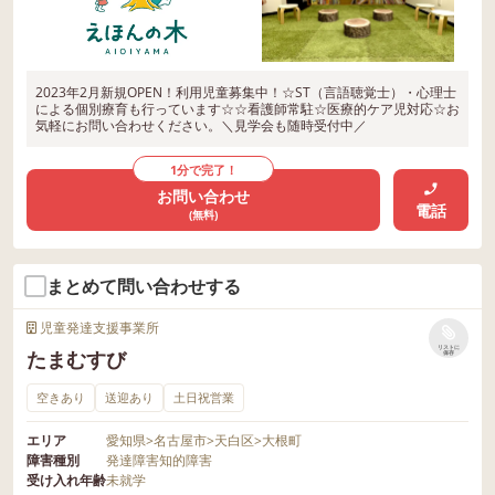
2023年2月新規OPEN！利用児童募集中！☆ST（言語聴覚士）・心理士
による個別療育も行っています☆☆看護師常駐☆医療的ケア児対応☆お
気軽にお問い合わせください。＼見学会も随時受付中／
1分で完了！
お問い合わせ
電話
(無料)
まとめて問い合わせする
児童発達支援事業所
リストに
たまむすび
保存
空きあり
送迎あり
土日祝営業
エリア
愛知県
>
名古屋市
>
天白区
>
大根町
障害種別
発達障害
知的障害
受け入れ年齢
未就学