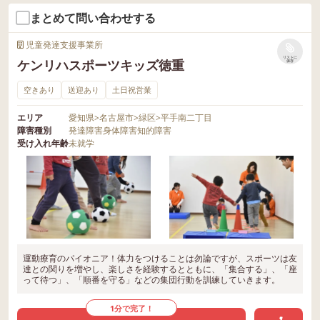
まとめて問い合わせする
児童発達支援事業所
リストに
ケンリハスポーツキッズ徳重
保存
空きあり
送迎あり
土日祝営業
エリア
愛知県
>
名古屋市
>
緑区
>
平手南二丁目
障害種別
発達障害
身体障害
知的障害
受け入れ年齢
未就学
運動療育のパイオニア！体力をつけることは勿論ですが、スポーツは友
達との関りを増やし、楽しさを経験するとともに、「集合する」、「座
って待つ」、「順番を守る」などの集団行動を訓練していきます。
1分で完了！