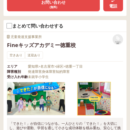
お問い合わせ
電話
(無料)
まとめて問い合わせする
児童発達支援事業所
リストに
Fineキッズアカデミー徳重校
保存
空きあり
送迎あり
エリア
愛知県
>
名古屋市
>
緑区
>
徳重一丁目
障害種別
発達障害
身体障害
知的障害
受け入れ年齢
未就学
小学生
「できた！」が自信につながる。一人ひとりの「できた！」を大切に
し、遊びや運動、学習を通して小さな成功体験を積み重ね、安心して挑