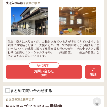
受け入れ年齢
未就学
小学生
現在、空きはありますが、ご検討されている方が増えてきています。お
気軽にお電話ください。支援者との一対一での個別対応から始まり子ど
も一人ひとりの成長に沿って集団支援も行いながら、その中で人との関
わりに必要な「ソーシャルスキル」 「身辺自立」 「生活の自立」な
どのスキルを育んでいきます。
1分で完了！
お問い合わせ
電話
(無料)
まとめて問い合わせする
児童発達支援事業所
リストに
Fineキッズアカデミー乗鞍校
保存