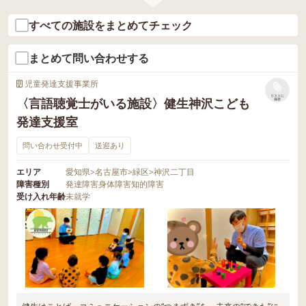
すべての施設をまとめてチェック
まとめて問い合わせする
児童発達支援事業所
リストに
〈言語聴覚士がいる施設〉健生神沢こども
保存
発達支援室
問い合わせ受付中
送迎あり
エリア
愛知県
>
名古屋市
>
緑区
>
神沢二丁目
障害種別
発達障害
身体障害
知的障害
受け入れ年齢
未就学