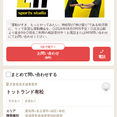
「運動がすき、もっとやってみたい」神経型の”伸び盛り”である幼児期
に、リィで良質な運動機会を。◎2026年08月OPEN予定！◎左京山駅
より徒歩9分◎現在ご利用の相談受付中！お電話またはWEB問い合わせ
にてお問い合わせください。
1分で完了！
お問い合わせ
電話
(無料)
まとめて問い合わせする
児童発達支援事業所
リストに
トットランド有松
保存
空きあり
送迎あり
エリア
愛知県
>
名古屋市
>
緑区
>
有松
障害種別
発達障害
身体障害
知的障害