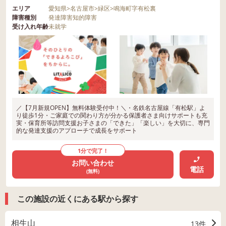
エリア
愛知県
>
名古屋市
>
緑区
>
鳴海町字有松裏
障害種別
発達障害
知的障害
受け入れ年齢
未就学
／【7月新規OPEN】無料体験受付中！＼・名鉄名古屋線「有松駅」よ
り徒歩1分・ご家庭での関わり方が分かる保護者さま向けサポートも充
実・保育所等訪問支援お子さまの「できた」「楽しい」を大切に、専門
的な発達支援のアプローチで成長をサポート
1分で完了！
お問い合わせ
電話
(無料)
この施設の近くにある駅から探す
相生山
13件