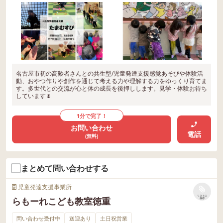
名古屋市初の高齢者さんとの共生型/児童発達支援感覚あそびや体験活
動、おやつ作りや創作を通じて考える力や理解する力をゆっくり育てま
す。多世代との交流が心と体の成長を後押しします。見学・体験お待ち
しています🌷
1分で完了！
お問い合わせ
電話
(無料)
まとめて問い合わせする
児童発達支援事業所
リストに
らもーれこども教室徳重
保存
問い合わせ受付中
送迎あり
土日祝営業