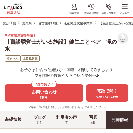
施設情報
愛知県
名古屋市緑区
児童発達支援事業所
【言語聴覚士がいる施
児童発達支援事業所
【言語聴覚士がいる施設】健生ことベア 滝の
リストに
保存
水
空きあり
土日祝営業
お子さまに合った施設か、気軽に相談してみましょう
空き情報の確認や見学予約も受付中♪
1分で完了！
電話で聞く
お問い合わせ
050-1721-2106
（無料）
※営業・調査を目的としたお問い合わせはご遠慮ください
ブログ
利用者の声
写真
基礎情報
公開情報
(11)
(1)
(5)