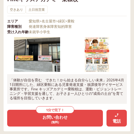
空きあり
土日祝営業
エリア
愛知県
>
名古屋市
>
緑区
>
乗鞍
障害種別
発達障害
身体障害
知的障害
受け入れ年齢
未就学
小学生
「体験が自信を育む できた！から始まる自分らしい未来」2026年4月
1日開所にした、緑区乗鞍にある児童発達支援・放課後等デイサービス
事業所です。Fine キッズアカデミー乗鞍校は、運動・ビジョントレー
ニング・学習支援を通して、お子さま一人ひとりの“成長の土台”を育て
る場所を目指していきます。
1分で完了！
お問い合わせ
電話
(無料)