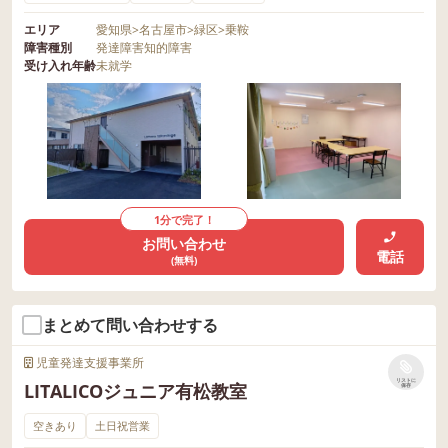
エリア
愛知県
>
名古屋市
>
緑区
>
乗鞍
障害種別
発達障害
知的障害
受け入れ年齢
未就学
1分で完了！
お問い合わせ
電話
(無料)
まとめて問い合わせする
児童発達支援事業所
リストに
LITALICOジュニア有松教室
保存
空きあり
土日祝営業