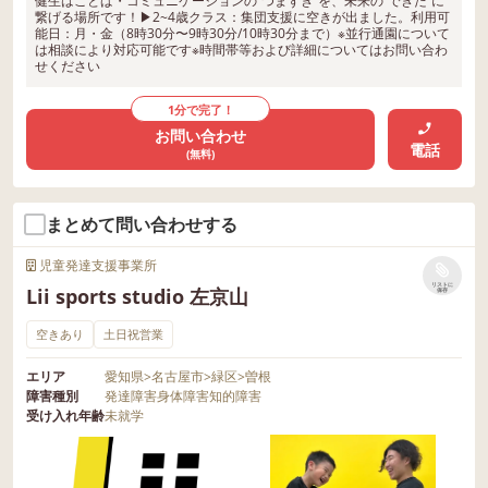
健生はことば・コミュニケーションの“つまずき”を、未来の“できた”に
繋げる場所です！▶︎2~4歳クラス：集団支援に空きが出ました。利用可
能日：月・金（8時30分〜9時30分/10時30分まで）※並行通園について
は相談により対応可能です※時間帯等および詳細についてはお問い合わ
せください
1分で完了！
お問い合わせ
電話
(無料)
まとめて問い合わせする
児童発達支援事業所
リストに
Lii sports studio 左京山
保存
空きあり
土日祝営業
エリア
愛知県
>
名古屋市
>
緑区
>
曽根
障害種別
発達障害
身体障害
知的障害
受け入れ年齢
未就学