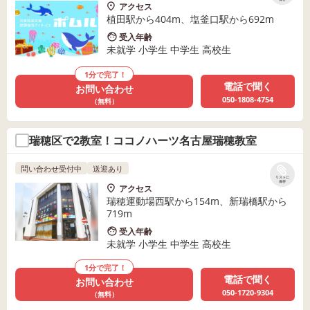
アクセス
植田駅から404m、塩釜口駅から692m
受入年齢
未就学 小学生 中学生 高校生
1分で完了！
電話で聞く
お問い合わせ
050-1808-4754
（無料）
瑞穂区で2教室！ココノハーツ名古屋瑞穂教室
問い合わせ受付中
送迎あり
リストに
保存
アクセス
瑞穂運動場西駅から154m、新瑞橋駅から
719m
受入年齢
未就学 小学生 中学生 高校生
1分で完了！
電話で聞く
お問い合わせ
050-1720-9304
（無料）