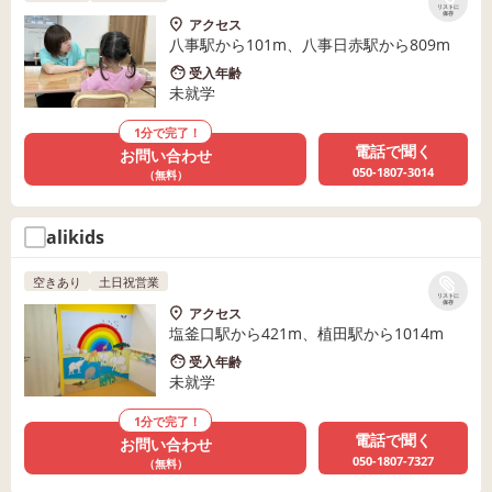
リストに
保存
アクセス
八事駅から101m、八事日赤駅から809m
受入年齢
未就学
1分で完了！
電話で聞く
お問い合わせ
050-1807-3014
（無料）
alikids
空きあり
土日祝営業
リストに
保存
アクセス
塩釜口駅から421m、植田駅から1014m
受入年齢
未就学
1分で完了！
電話で聞く
お問い合わせ
050-1807-7327
（無料）