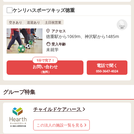
ケンリハスポーツキッズ徳重
空きあり
送迎あり
土日祝営業
リストに
保存
アクセス
徳重駅から1069m、神沢駅から1485m
受入年齢
未就学
1分で完了！
電話で聞く
お問い合わせ
050-3647-4024
（無料）
グループ特集
チャイルドケアハース
この法人の施設一覧を見る