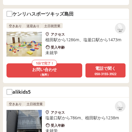
ケンリハスポーツキッズ島田
空きあり
送迎あり
土日祝営業
リストに
保存
アクセス
植田駅から1286m、塩釜口駅から1473m
受入年齢
未就学
1分で完了！
電話で聞く
お問い合わせ
050-3155-3922
（無料）
alikids5
空きあり
土日祝営業
リストに
保存
アクセス
塩釜口駅から786m、植田駅から1238m
受入年齢
未就学