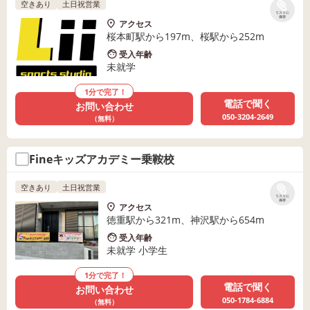
空きあり
土日祝営業
リストに
保存
アクセス
桜本町駅から197m、桜駅から252m
受入年齢
未就学
1分で完了！
電話で聞く
お問い合わせ
050-3204-2649
（無料）
Fineキッズアカデミー乗鞍校
空きあり
土日祝営業
リストに
保存
アクセス
徳重駅から321m、神沢駅から654m
受入年齢
未就学 小学生
1分で完了！
電話で聞く
お問い合わせ
050-1784-6884
（無料）