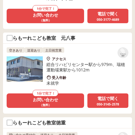
1分で完了！
電話で聞く
お問い合わせ
050-3177-4689
（無料）
らもーれこども教室 元八事
空きあり
送迎あり
土日祝営業
リストに
保存
アクセス
総合リハビリセンター駅から979m、瑞穂
運動場東駅から1012m
受入年齢
未就学
1分で完了！
電話で聞く
お問い合わせ
050-3145-2578
（無料）
らもーれこども教室徳重
問い合わせ受付中
送迎あり
土日祝営業