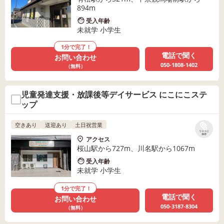
894m
受入年齢
未就学 小学生
1分で完了！
電話で聞く
お問い合わせ
050-1808-1402
（無料）
児童発達支援・放課後等デイサービス にこにこステ
ップ
空きあり
送迎あり
土日祝営業
リストに
保存
アクセス
桜山駅から727m、川名駅から1067m
受入年齢
未就学 小学生
1分で完了！
電話で聞く
お問い合わせ
050-3187-8304
（無料）