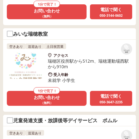
1分で完了！
電話で聞く
お問い合わせ
050-3144-0602
（無料）
みいな瑞穂教室
空きあり
送迎あり
土日祝営業
リストに
保存
アクセス
瑞穂区役所駅から512m、瑞穂運動場西駅
から910m
受入年齢
未就学 小学生
1分で完了！
電話で聞く
お問い合わせ
050-3647-2235
（無料）
児童発達支援・放課後等デイサービス ポムル
空きあり
送迎あり
リストに
保存