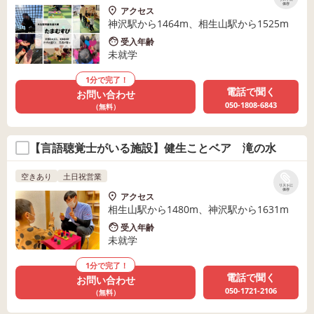
保存
アクセス
神沢駅から1464m、相生山駅から1525m
受入年齢
未就学
1分で完了！
電話で聞く
お問い合わせ
050-1808-6843
（無料）
【言語聴覚士がいる施設】健生ことベア 滝の水
空きあり
土日祝営業
リストに
保存
アクセス
相生山駅から1480m、神沢駅から1631m
受入年齢
未就学
1分で完了！
電話で聞く
お問い合わせ
050-1721-2106
（無料）