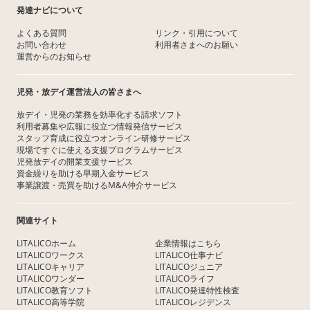
発達ナビについて
よくある質問
リンク・引用について
お問い合わせ
利用者さまへのお願い
運営からのお知らせ
児発・放デイ運営法人の皆さまへ
放デイ・児発の業務を効率化する請求ソフト
利用者募集や広報に役立つ情報発信サービス
スタッフ育成に役立つオンライン研修サービス
現場ですぐに使える支援プログラムサービス
児発放デイの開業支援サービス
資金繰りを助ける早期入金サービス
事業譲渡・売買を助けるM&A仲介サービス
関連サイト
LITALICOホーム
企業情報はこちら
LITALICOワークス
LITALICO仕事ナビ
LITALICOキャリア
LITALICOジュニア
LITALICOワンダー
LITALICOライフ
LITALICO教育ソフト
LITALICO発達特性検査
LITALICO高等学院
LITALICOレジデンス