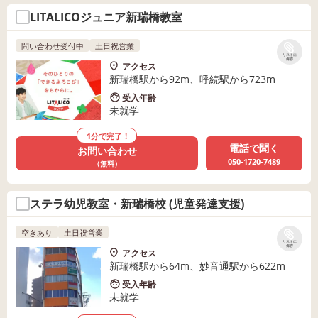
LITALICOジュニア新瑞橋教室
問い合わせ受付中
土日祝営業
リストに
保存
アクセス
新瑞橋駅から92m、呼続駅から723m
受入年齢
未就学
1分で完了！
電話で聞く
お問い合わせ
050-1720-7489
（無料）
ステラ幼児教室・新瑞橋校 (児童発達支援)
空きあり
土日祝営業
リストに
保存
アクセス
新瑞橋駅から64m、妙音通駅から622m
受入年齢
未就学