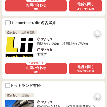
電話で聞く
お問い合わせ
050-1784-2205
（無料）
Lii sports studio名古屋原
空きあり
土日祝営業
リストに
保存
アクセス
原駅から126m、植田駅から739m
受入年齢
未就学
1分で完了！
電話で聞く
お問い合わせ
050-1793-9219
（無料）
トットランド有松
空きあり
送迎あり
リストに
保存
アクセス
有松駅から321m、中京競馬場前駅から