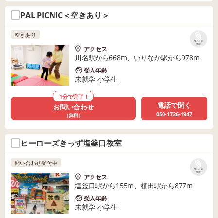
PAL PICNIC＜空きあり＞
空きあり
リストに
保存
アクセス
川名駅から668m、いりなか駅から978m
受入年齢
未就学 小学生
1分で完了！
電話で聞く
お問い合わせ
050-1726-1947
（無料）
ヒーローズきっず塩釜口教室
問い合わせ受付中
リストに
保存
アクセス
塩釜口駅から155m、植田駅から877m
受入年齢
未就学 小学生