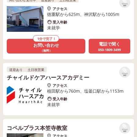
リストに
保存
アクセス
徳重駅から625m、神沢駅から1005m
受入年齢
未就学
1分で完了！
電話で聞く
お問い合わせ
050-1809-3499
（無料）
送迎あり
土日祝営業
リストに
チャイルドケアハースアカデミー
保存
アクセス
植田駅から760m、塩釜口駅から1153m
受入年齢
未就学
コペルプラス本笠寺教室
リストに
保存
アクセス