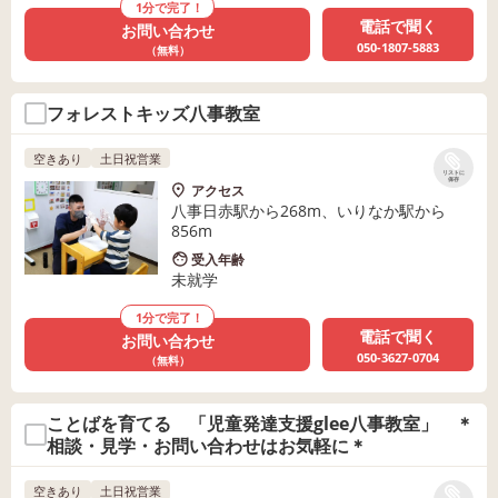
1分で完了！
電話で聞く
お問い合わせ
050-1807-5883
（無料）
フォレストキッズ八事教室
空きあり
土日祝営業
リストに
保存
アクセス
八事日赤駅から268m、いりなか駅から
856m
受入年齢
未就学
1分で完了！
電話で聞く
お問い合わせ
050-3627-0704
（無料）
ことばを育てる 「児童発達支援glee八事教室」 ＊
相談・見学・お問い合わせはお気軽に＊
空きあり
土日祝営業