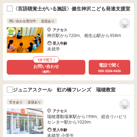
〈言語聴覚士がいる施設〉健生神沢こども発達支援室
問い合わせ受付中
送迎あり
リストに
保存
アクセス
神沢駅から720m、相生山駅から958m
受入年齢
未就学
1分で完了！
電話で聞く
お問い合わせ
050-3204-0426
（無料）
ジュニアスクール 虹の橋フレンズ 瑞穂教室
空きあり
送迎あり
リストに
保存
アクセス
瑞穂運動場東駅から199m、総合リハビリ
センター駅から1020m
受入年齢
未就学 小学生