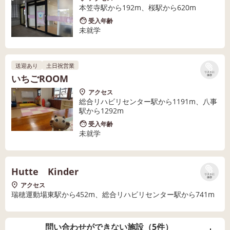
本笠寺駅から192m、桜駅から620m
受入年齢
未就学
送迎あり
土日祝営業
リストに
いちごROOM
保存
アクセス
総合リハビリセンター駅から1191m、八事
駅から1292m
受入年齢
未就学
Hutte Kinder
リストに
保存
アクセス
瑞穂運動場東駅から452m、総合リハビリセンター駅から741m
問い合わせができない施設（5件）