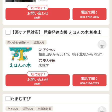
1分で完了！
電話で聞く
お問い合わせ
050-1792-2856
（無料）
【医ケア児対応】 児童発達支援 えほんの木 相生山
問い合わせ受付中
送迎あり
リストに
保存
アクセス
相生山駅から331m、鳴子北駅から795m
受入年齢
未就学
1分で完了！
電話で聞く
お問い合わせ
050-3184-3293
（無料）
たまむすび
空きあり
送迎あり
土日祝営業
リストに