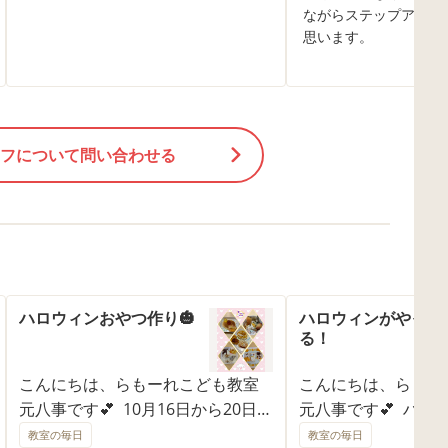
ながらステップアップ
思います。
フについて問い合わせる
ハロウィンおやつ作り🎃
ハロウィンがやって
る！
こんにちは、らもーれこども教室
こんにちは、らもー
元八事です💕 10月16日から20日
元八事です💕 ハロ
は、おやつ作り週間でした🍴 👻ハ
につれ、お部屋がど
教室の毎日
教室の毎日