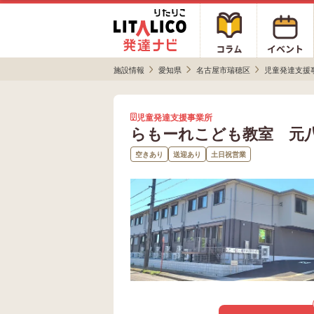
施設情報
愛知県
名古屋市瑞穂区
児童発達支援
児童発達支援事業所
らもーれこども教室 元
空きあり
送迎あり
土日祝営業