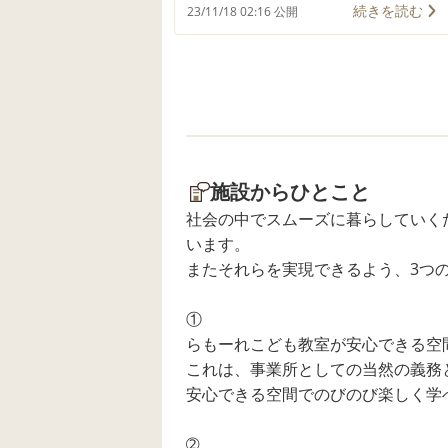
ターを作りました♪ オムライスで
続きを読む
23/11/18 02:16 公開
カオナシやトトロを作ってみた
り、ポテトサラダとブロッコリー
を使ってオウムを作ってみた
り、、、、🎵 みんなで楽しく話し
合いながら完成させていきました✨
完成したランチはみんなで美味し
くペロリっ😋✨ 楽しい時間になり
施設からひとこと
ました🥳
社会の中でスムーズに暮らしていく
います。
またそれらを実現できるよう、3つ
①
らもーれこども教室が安心できる空
これは、事業所としての当然の義務
安心できる空間でのびのび楽しく学
➁