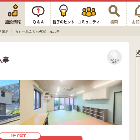
事業所
らもーれこども教室 元八事
八事
リストに
保存
1分で完了！