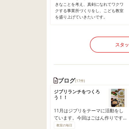
きなことを考え、真剣になれてワクワ
クする事業所づくりをし、こども教室
を盛り上げていきたいです。
スタッ
ブログ
(17件)
ジブリランチをつくろ
う！！
11月はジブリをテーマに活動をし
ています。今回はごはん作りです
😋🍽️ 色々な食材を使ってキャラク
教室の毎日