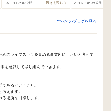
ロウィンパンケーキ 🎃ハロウィン
ィン仕様になってい
続きを読む
23/11/14 05:00 公開
23/11/14 04:39 公開
パフェ 👻かぼちゃパイ 🎃ハロウィ
(*^-^*) 少しず
ンパイ 👻ハロウィンクッキー ハロ
「あ！ミイラ！」 
すべてのブログを見る
ウィンなおやつを作りました！ 生
る！」 と子どもた
クリームを食紅でいろんな色にし
えてくれます👍 お
たり 餃子の皮を型抜きでかぼちゃ
に楽しんじゃおうね
にしたり みんなで楽しく作りまし
と共に💝
た👍 おいしく食べてみんなにっこ
りでした(*^-^*) 来月はどんなおや
ためのライフスキルを育める事業所にしたいと考えて
つを作ろうかな😊 まごころ込めて
🪄
の事を意識して取り組んでいきます。
間であるということ。
と考えます。
べる場所を目指します。