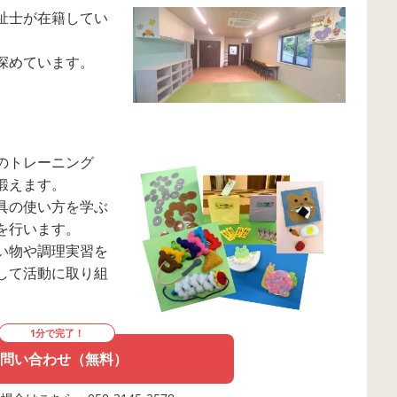
祉士が在籍してい
深めています。
のトレーニング
鍛えます。
具の使い方を学ぶ
を行います。
い物や調理実習を
して活動に取り組
1分で完了！
問い合わせ（無料）