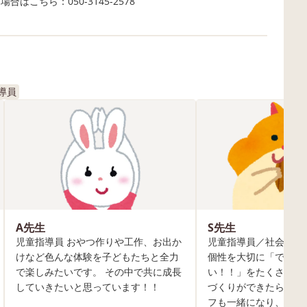
合はこちら：050-3145-2578
導員
A先生
S先生
児童指導員 おやつ作りや工作、お出か
児童指導員／社会福祉
けなど色んな体験を子どもたちと全力
個性を大切に「できた
で楽しみたいです。 その中で共に成長
い！！」をたくさん感
していきたいと思っています！！
づくりができたらと思
フも一緒になり、子ど