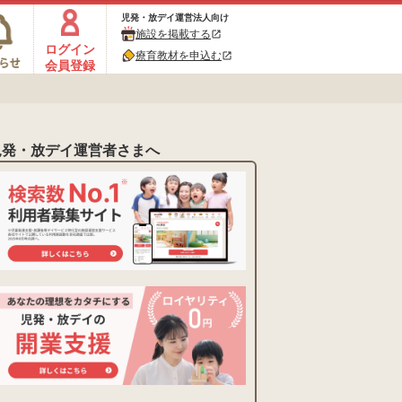
児発・放デイ運営法人向け
施設を掲載する
open_in_new
ログイン
療育教材を申込む
open_in_new
会員登録
児発・放デイ運営者さまへ