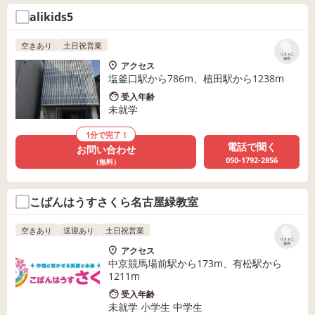
alikids5
空きあり
土日祝営業
リストに
保存
アクセス
塩釜口駅から786m、植田駅から1238m
受入年齢
未就学
1分で完了！
電話で聞く
お問い合わせ
050-1792-2856
（無料）
こぱんはうすさくら名古屋緑教室
空きあり
送迎あり
土日祝営業
リストに
保存
アクセス
中京競馬場前駅から173m、有松駅から
1211m
受入年齢
未就学 小学生 中学生