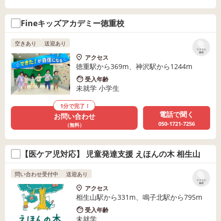
Fineキッズアカデミー徳重校
空きあり
送迎あり
リストに
保存
アクセス
徳重駅から369m、神沢駅から1244m
受入年齢
未就学 小学生
1分で完了！
電話で聞く
お問い合わせ
050-1721-7256
（無料）
【医ケア児対応】 児童発達支援 えほんの木 相生山
問い合わせ受付中
送迎あり
リストに
保存
アクセス
相生山駅から331m、鳴子北駅から795m
受入年齢
未就学