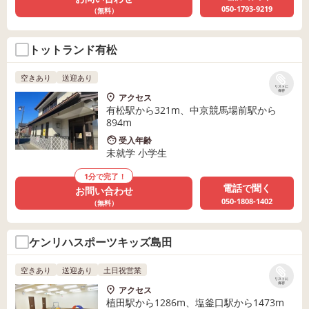
050-1793-9219
（無料）
トットランド有松
空きあり
送迎あり
リストに
保存
アクセス
有松駅から321m、中京競馬場前駅から
894m
受入年齢
未就学 小学生
1分で完了！
電話で聞く
お問い合わせ
050-1808-1402
（無料）
ケンリハスポーツキッズ島田
空きあり
送迎あり
土日祝営業
リストに
保存
アクセス
植田駅から1286m、塩釜口駅から1473m