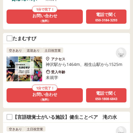
1分で完了！
電話で聞く
お問い合わせ
050-3184-3293
（無料）
たまむすび
空きあり
送迎あり
土日祝営業
リストに
保存
アクセス
神沢駅から1464m、相生山駅から1525m
受入年齢
未就学
1分で完了！
電話で聞く
お問い合わせ
050-1808-6843
（無料）
【言語聴覚士がいる施設】健生ことベア 滝の水
空きあり
土日祝営業
リストに