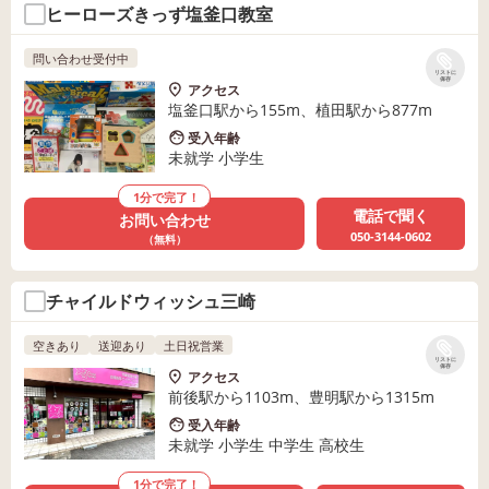
ヒーローズきっず塩釜口教室
問い合わせ受付中
リストに
保存
アクセス
塩釜口駅から155m、植田駅から877m
受入年齢
未就学 小学生
1分で完了！
電話で聞く
お問い合わせ
050-3144-0602
（無料）
チャイルドウィッシュ三崎
空きあり
送迎あり
土日祝営業
リストに
保存
アクセス
前後駅から1103m、豊明駅から1315m
受入年齢
未就学 小学生 中学生 高校生
1分で完了！