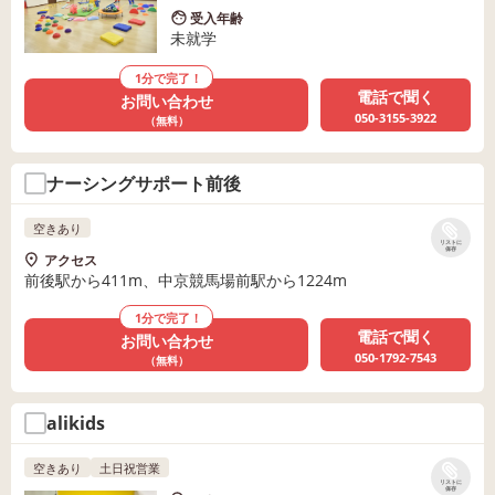
受入年齢
未就学
1分で完了！
電話で聞く
お問い合わせ
050-3155-3922
（無料）
ナーシングサポート前後
空きあり
リストに
保存
アクセス
前後駅から411m、中京競馬場前駅から1224m
1分で完了！
電話で聞く
お問い合わせ
050-1792-7543
（無料）
alikids
空きあり
土日祝営業
リストに
保存