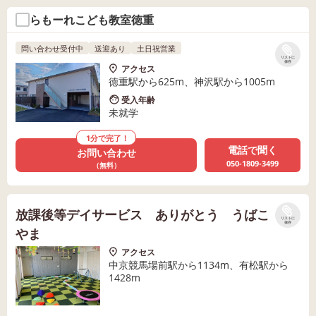
らもーれこども教室徳重
問い合わせ受付中
送迎あり
土日祝営業
リストに
保存
アクセス
徳重駅から625m、神沢駅から1005m
受入年齢
未就学
1分で完了！
電話で聞く
お問い合わせ
050-1809-3499
（無料）
放課後等デイサービス ありがとう うばこ
リストに
保存
やま
アクセス
中京競馬場前駅から1134m、有松駅から
1428m