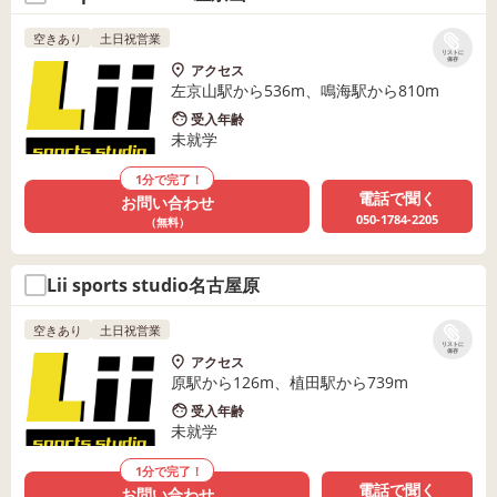
空きあり
土日祝営業
リストに
保存
アクセス
左京山駅から536m、鳴海駅から810m
受入年齢
未就学
1分で完了！
電話で聞く
お問い合わせ
050-1784-2205
（無料）
Lii sports studio名古屋原
空きあり
土日祝営業
リストに
保存
アクセス
原駅から126m、植田駅から739m
受入年齢
未就学
1分で完了！
電話で聞く
お問い合わせ