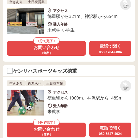
空きあり
土日祝営業
リストに
保存
アクセス
徳重駅から321m、神沢駅から654m
受入年齢
未就学 小学生
1分で完了！
電話で聞く
お問い合わせ
050-1784-6884
（無料）
ケンリハスポーツキッズ徳重
空きあり
送迎あり
土日祝営業
リストに
保存
アクセス
徳重駅から1069m、神沢駅から1485m
受入年齢
未就学
1分で完了！
電話で聞く
お問い合わせ
050-3647-4024
（無料）