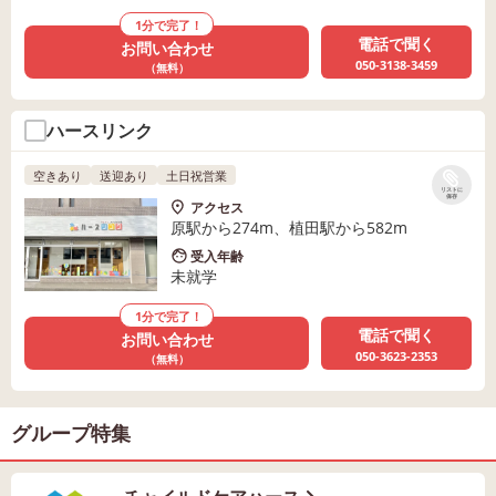
1分で完了！
電話で聞く
お問い合わせ
050-3138-3459
（無料）
ハースリンク
空きあり
送迎あり
土日祝営業
リストに
保存
アクセス
原駅から274m、植田駅から582m
受入年齢
未就学
1分で完了！
電話で聞く
お問い合わせ
050-3623-2353
（無料）
グループ特集