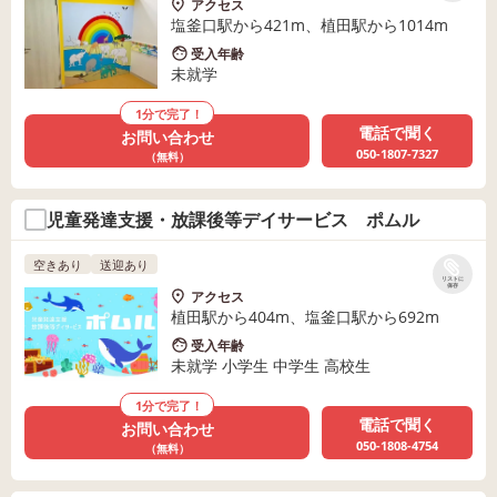
アクセス
塩釜口駅から421m、植田駅から1014m
受入年齢
未就学
1分で完了！
電話で聞く
お問い合わせ
050-1807-7327
（無料）
児童発達支援・放課後等デイサービス ポムル
空きあり
送迎あり
リストに
保存
アクセス
植田駅から404m、塩釜口駅から692m
受入年齢
未就学 小学生 中学生 高校生
1分で完了！
電話で聞く
お問い合わせ
050-1808-4754
（無料）