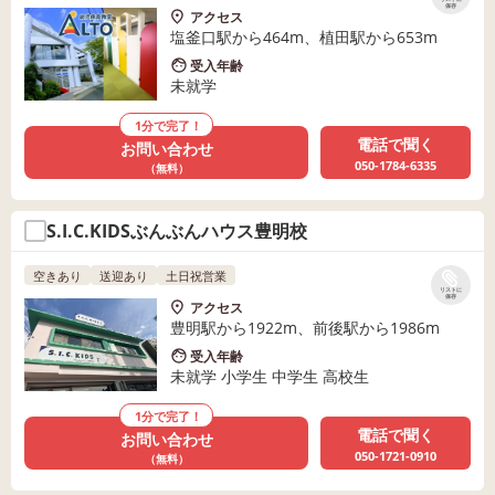
保存
アクセス
塩釜口駅から464m、植田駅から653m
受入年齢
未就学
1分で完了！
電話で聞く
お問い合わせ
050-1784-6335
（無料）
S.I.C.KIDSぶんぶんハウス豊明校
空きあり
送迎あり
土日祝営業
リストに
保存
アクセス
豊明駅から1922m、前後駅から1986m
受入年齢
未就学 小学生 中学生 高校生
1分で完了！
電話で聞く
お問い合わせ
050-1721-0910
（無料）