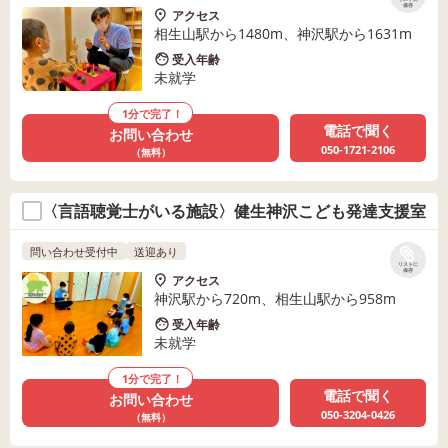
保存
アクセス
相生山駅から1480m、神沢駅から1631m
受入年齢
未就学
1分で完了！
電話で聞く
お問い合わせ
050-1721-2106
（無料）
〈言語聴覚士がいる施設〉健生神沢こども発達支援室
問い合わせ受付中
送迎あり
リストに
保存
アクセス
神沢駅から720m、相生山駅から958m
受入年齢
未就学
1分で完了！
電話で聞く
お問い合わせ
050-3204-0426
（無料）