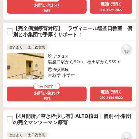
電話で聞く
お問い合わせ
050-1721-2827
（無料）
【完全個別療育対応】 ラヴィニール塩釜口教室 個
別と小集団で手厚くサポート！
空きあり
土日祝営業
リストに
保存
アクセス
塩釜口駅から92m、植田駅から959m
受入年齢
未就学 小学生
1分で完了！
電話で聞く
お問い合わせ
050-3134-5320
（無料）
【4月開所／空き枠少し有】ALTO植田｜個別×小集団
の完全マンツーマン療育
空きあり
土日祝営業
リストに