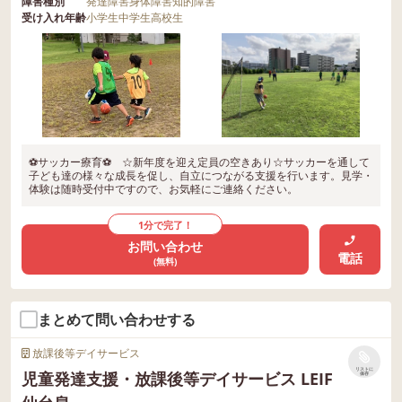
障害種別
発達障害
身体障害
知的障害
受け入れ年齢
小学生
中学生
高校生
⚽サッカー療育⚽ ☆新年度を迎え定員の空きあり☆サッカーを通して
子ども達の様々な成長を促し、自立につながる支援を行います。見学・
体験は随時受付中ですので、お気軽にご連絡ください。
1分で完了！
お問い合わせ
電話
(無料)
まとめて問い合わせする
放課後等デイサービス
リストに
児童発達支援・放課後等デイサービス LEIF
保存