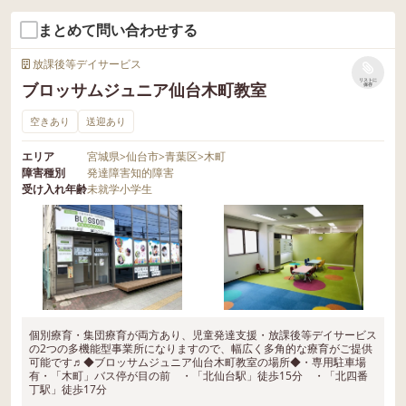
まとめて問い合わせする
放課後等デイサービス
リストに
ブロッサムジュニア仙台木町教室
保存
空きあり
送迎あり
エリア
宮城県
>
仙台市
>
青葉区
>
木町
障害種別
発達障害
知的障害
受け入れ年齢
未就学
小学生
個別療育・集団療育が両方あり、児童発達支援・放課後等デイサービス
の2つの多機能型事業所になりますので、幅広く多角的な療育がご提供
可能です♬◆ブロッサムジュニア仙台木町教室の場所◆・専用駐車場
有・「木町」バス停が目の前 ・「北仙台駅」徒歩15分 ・「北四番
丁駅」徒歩17分