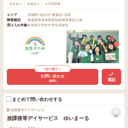
空きあり
送迎あり
土日祝営業
エリア
宮城県
>
仙台市
>
青葉区
>
堤町
障害種別
発達障害
身体障害
知的障害
重症心身
受け入れ年齢
未就学
小学生
中学生
高校生
1分で完了！
お問い合わせ
電話
(無料)
まとめて問い合わせする
放課後等デイサービス
リストに
放課後等デイサービス ゆいまーる
保存
空きあり
送迎あり