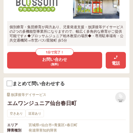
個別療育・集団療育が両方あり、児童発達支援・放課後等デイサービス
の2つの多機能型事業所になりますので、幅広く多角的な療育がご提供
可能です♬◆ブロッサムジュニア柏木教室の場所◆・専用駐車場有・公
共交通機関→市営バス/星陵町 歩5分
1分で完了！
お問い合わせ
電話
(無料)
まとめて問い合わせする
放課後等デイサービス
リストに
エムワンジュニア仙台春日町
保存
空きあり
送迎あり
エリア
宮城県
>
仙台市
>
青葉区
>
春日町
障害種別
発達障害
知的障害