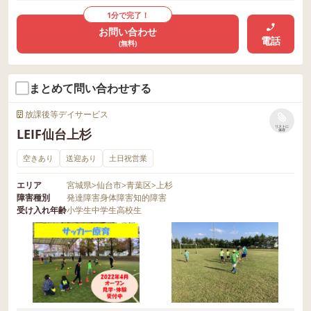
1分で完了！
お問い合わせ
電話
(無料)
まとめて問い合わせする
放課後等デイサービス
リストに
LEIF仙台上杉
保存
空きあり
送迎あり
土日祝営業
エリア
宮城県
>
仙台市
>
青葉区
>
上杉
障害種別
発達障害
身体障害
知的障害
受け入れ年齢
小学生
中学生
高校生