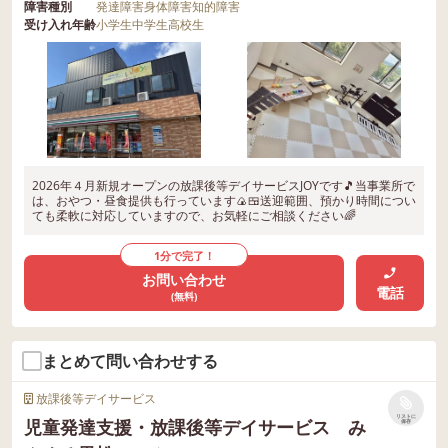
障害種別
発達障害
身体障害
知的障害
受け入れ年齢
小学生
中学生
高校生
2026年４月新規オープンの放課後等デイサービスJOYです🎵当事業所で
は、おやつ・昼食提供も行っています🍙🍱送迎範囲、預かり時間につい
ても柔軟に対応していますので、お気軽にご相談ください🌈
1分で完了！
お問い合わせ
電話
(無料)
まとめて問い合わせする
放課後等デイサービス
リストに
児童発達支援・放課後等デイサービス み
保存