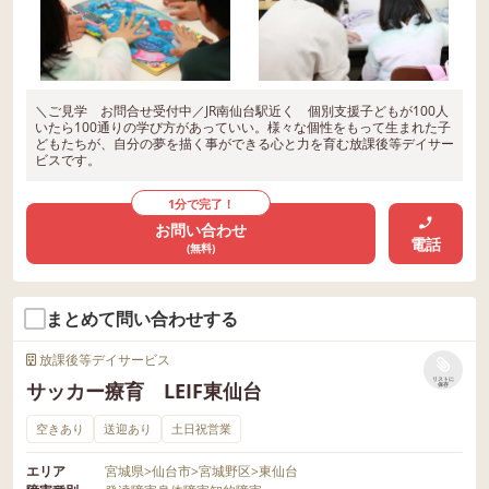
＼ご見学 お問合せ受付中／JR南仙台駅近く 個別支援子どもが100人
いたら100通りの学び方があっていい。様々な個性をもって生まれた子
どもたちが、自分の夢を描く事ができる心と力を育む放課後等デイサー
ビスです。
1分で完了！
お問い合わせ
電話
(無料)
まとめて問い合わせする
放課後等デイサービス
リストに
サッカー療育 LEIF東仙台
保存
空きあり
送迎あり
土日祝営業
エリア
宮城県
>
仙台市
>
宮城野区
>
東仙台