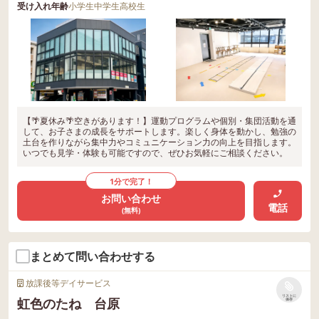
受け入れ年齢
小学生
中学生
高校生
【🌴夏休み🌴空きがあります！】運動プログラムや個別・集団活動を通
して、お子さまの成長をサポートします。楽しく身体を動かし、勉強の
土台を作りながら集中力やコミュニケーション力の向上を目指します。
いつでも見学・体験も可能ですので、ぜひお気軽にご相談ください。
1分で完了！
お問い合わせ
電話
(無料)
まとめて問い合わせする
放課後等デイサービス
リストに
虹色のたね 台原
保存