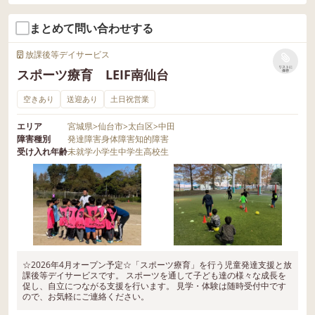
まとめて問い合わせする
放課後等デイサービス
リストに
スポーツ療育 LEIF南仙台
保存
空きあり
送迎あり
土日祝営業
エリア
宮城県
>
仙台市
>
太白区
>
中田
障害種別
発達障害
身体障害
知的障害
受け入れ年齢
未就学
小学生
中学生
高校生
☆2026年4月オープン予定☆「スポーツ療育」を行う児童発達支援と放
課後等デイサービスです。 スポーツを通して子ども達の様々な成長を
促し、自立につながる支援を行います。 見学・体験は随時受付中です
ので、お気軽にご連絡ください。