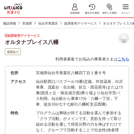
施設情報
宮城県
仙台市青葉区
放課後等デイサービス
オルタナプレイス八
放課後等デイサービス
オルタナプレイス八幡
リストに
保存
送迎あり
利用者募集でお悩みの事業者さまは
こちら
住所
宮城県仙台市青葉区八幡四丁目１番６号
アクセス
仙台駅西口バスプール10番(定義、作並温泉、白沢
車庫、茂庭台・生出橋、折立・西花苑等)または15
番(国見ヶ丘・南吉成方面)乗り場より仙台市営バ
ス利用。仙台駅から乗車17分「八幡一丁目」下
車、徒歩3分(七十七銀行八幡町支店西隣)
特色
プログラムは興味が持てる活動を選んで参加する
「クラブ活動」がメインです。意欲を持って取り
組める活動を通して得意分野の力を伸ばすだけで
なく、グループで活動することで社会性(他者理