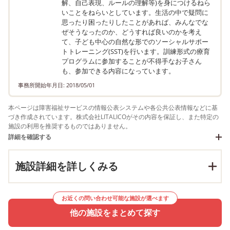
解、自己表現、ルールの理解等)を身につけるねら
いことをねらいとしています。生活の中で疑問に
思ったり困ったりしたことがあれば、みんなでな
ぜそうなったのか、どうすれば良いのかを考え
て、子ども中心の自然な形でのソーシャルサポー
トトレーニング(SST)を行います。訓練形式の療育
プログラムに参加することが不得手なお子さん
も、参加できる内容になっています。
事務所開始年月日: 2018/05/01
本ページは障害福祉サービスの情報公表システムや各公共公表情報などに基
づき作成されています。株式会社LITALICOがその内容を保証し、また特定の
施設の利用を推奨するものではありません。
詳細を確認する
施設詳細を詳しくみる
お近くの問い合わせ可能な施設が選べます
他の施設をまとめて探す