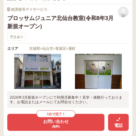
放課後等デイサービス
リストに
ブロッサムジュニア北仙台教室(令和8年3月
保存
新規オープン)
空きあり
エリア
宮城県
>
仙台市
>
青葉区
>
通町
2026年3月新規オープンにて利用児募集中！見学・体験行っておりま
す。お電話またはメールにてお問合せください。
1分で完了！
お問い合わせ
電話
(無料)