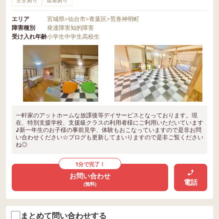
エリア
宮城県
>
仙台市
>
青葉区
>
荒巻神明町
障害種別
発達障害
知的障害
受け入れ年齢
小学生
中学生
高校生
一軒家のアットホームな放課後等デイサービスとなっております。現
在、特別支援学校、支援級クラスの利用者様にご利用いただいています
♪新一年生のお子様の事前見学、体験もおこなっていますので是非お問
い合わせください☆ブログも更新してまいりますので是非ご覧ください
ね◎
1分で完了！
お問い合わせ
電話
(無料)
まとめて問い合わせする