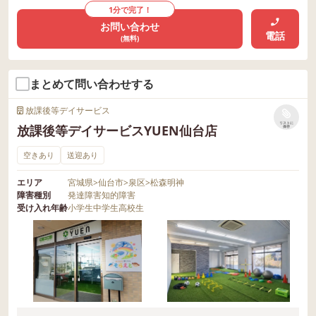
1分で完了！
お問い合わせ
電話
(無料)
まとめて問い合わせする
放課後等デイサービス
リストに
放課後等デイサービスYUEN仙台店
保存
空きあり
送迎あり
エリア
宮城県
>
仙台市
>
泉区
>
松森明神
障害種別
発達障害
知的障害
受け入れ年齢
小学生
中学生
高校生