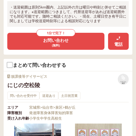
・送迎範囲は原則5km圏内、上記以外の方は曜日や時刻と併せてご相談
になります。※送迎範囲につきまして、代替送迎等があれば送迎範囲外
でも対応可能です。随時ご相談ください。・現在、土曜日空き有平日に
関しましては学校送迎時刻等による相談対応になります
1分で完了！
お問い合わせ
電話
(無料)
まとめて問い合わせする
放課後等デイサービス
リストに
にじの空松陵
保存
問い合わせ受付中
送迎あり
土日祝営業
エリア
宮城県
>
仙台市
>
泉区
>
鶴が丘
障害種別
発達障害
身体障害
知的障害
受け入れ年齢
小学生
中学生
高校生