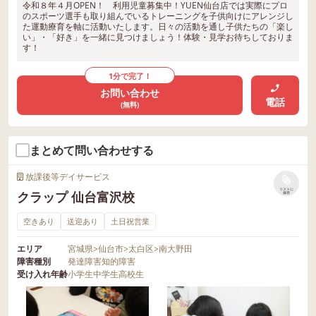
令和８年４月OPEN！ 利用児童募集中！YUEN仙台店では実際にプロ
のスポーツ選手も取り組んでいるトレーニングを子供向けにアレンジし
た運動療育を軸に活動いたします。日々の活動を通し子供たちの「楽し
い」・「好き」を一緒に見つけましょう！体験・見学お待ちしておりま
す！
1分で完了！
お問い合わせ
電話
(無料)
まとめて問い合わせする
放課後等デイサービス
リストに
クラップ 仙台富沢校
保存
空きあり
送迎あり
土日祝営業
エリア
宮城県
>
仙台市
>
太白区
>
南大野田
障害種別
発達障害
知的障害
受け入れ年齢
小学生
中学生
高校生