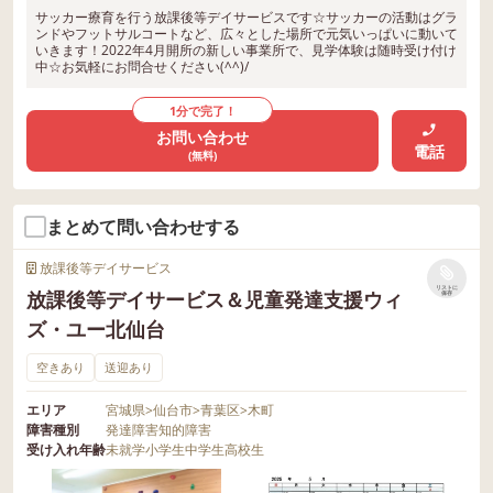
サッカー療育を行う放課後等デイサービスです☆サッカーの活動はグラ
ンドやフットサルコートなど、広々とした場所で元気いっぱいに動いて
いきます！2022年4月開所の新しい事業所で、見学体験は随時受け付け
中☆お気軽にお問合せください(^^)/
1分で完了！
お問い合わせ
電話
(無料)
まとめて問い合わせする
放課後等デイサービス
リストに
放課後等デイサービス＆児童発達支援ウィ
保存
ズ・ユー北仙台
空きあり
送迎あり
エリア
宮城県
>
仙台市
>
青葉区
>
木町
障害種別
発達障害
知的障害
受け入れ年齢
未就学
小学生
中学生
高校生