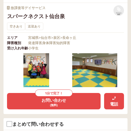
放課後等デイサービス
リストに
スパークネクスト仙台泉
保存
空きあり
送迎あり
エリア
宮城県
>
仙台市
>
泉区
>
長命ヶ丘
障害種別
発達障害
身体障害
知的障害
受け入れ年齢
小学生
1分で完了！
お問い合わせ
電話
(無料)
まとめて問い合わせする