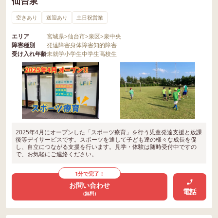
仙台泉
空きあり
送迎あり
土日祝営業
エリア
宮城県
>
仙台市
>
泉区
>
泉中央
障害種別
発達障害
身体障害
知的障害
受け入れ年齢
未就学
小学生
中学生
高校生
2025年4月にオープンした「スポーツ療育」を行う児童発達支援と放課
後等デイサービスです。スポーツを通して子ども達の様々な成長を促
し、自立につながる支援を行います。見学・体験は随時受付中ですの
で、お気軽にご連絡ください。
1分で完了！
お問い合わせ
電話
(無料)