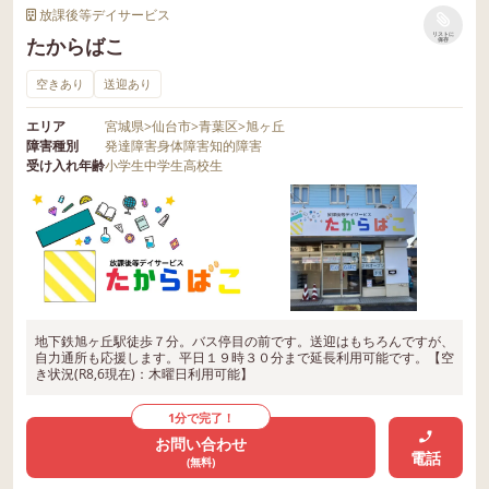
放課後等デイサービス
リストに
たからばこ
保存
空きあり
送迎あり
エリア
宮城県
>
仙台市
>
青葉区
>
旭ヶ丘
障害種別
発達障害
身体障害
知的障害
受け入れ年齢
小学生
中学生
高校生
地下鉄旭ヶ丘駅徒歩７分。バス停目の前です。送迎はもちろんですが、
自力通所も応援します。平日１９時３０分まで延長利用可能です。【空
き状況(R8,6現在)：木曜日利用可能】
1分で完了！
お問い合わせ
電話
(無料)