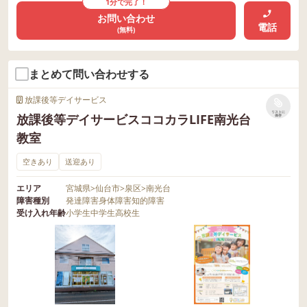
1分で完了！
お問い合わせ
電話
(無料)
まとめて問い合わせする
放課後等デイサービス
リストに
放課後等デイサービスココカラLIFE南光台
保存
教室
空きあり
送迎あり
エリア
宮城県
>
仙台市
>
泉区
>
南光台
障害種別
発達障害
身体障害
知的障害
受け入れ年齢
小学生
中学生
高校生