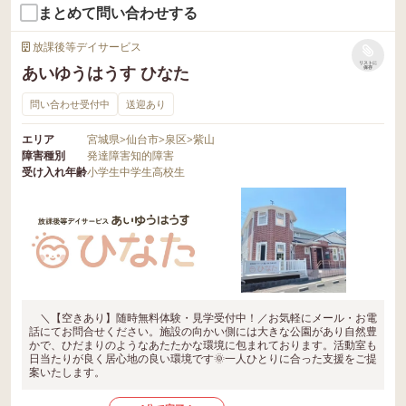
まとめて問い合わせする
放課後等デイサービス
リストに
あいゆうはうす ひなた
保存
問い合わせ受付中
送迎あり
エリア
宮城県
>
仙台市
>
泉区
>
紫山
障害種別
発達障害
知的障害
受け入れ年齢
小学生
中学生
高校生
＼【空きあり】随時無料体験・見学受付中！／お気軽にメール・お電
話にてお問合せください。施設の向かい側には大きな公園があり自然豊
かで、ひだまりのようなあたたかな環境に包まれております。活動室も
日当たりが良く居心地の良い環境です🌞一人ひとりに合った支援をご提
案いたします。