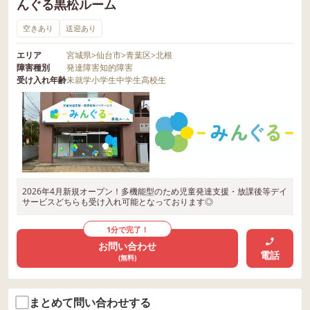
んぐる黒松ルーム
空きあり
送迎あり
エリア
宮城県
>
仙台市
>
青葉区
>
北根
障害種別
発達障害
知的障害
受け入れ年齢
未就学
小学生
中学生
高校生
2026年4月新規オープン！多機能型のため児童発達支援・放課後等デイ
サービスどちらも受け入れ可能となっております◎
1分で完了！
お問い合わせ
電話
(無料)
まとめて問い合わせする