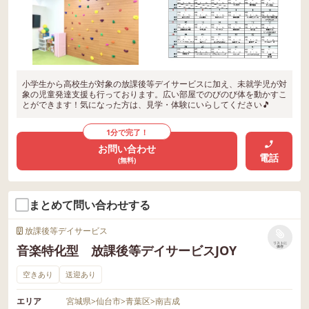
小学生から高校生が対象の放課後等デイサービスに加え、未就学児が対
象の児童発達支援も行っております。広い部屋でのびのび体を動かすこ
とができます！気になった方は、見学・体験にいらしてください🎵
1分で完了！
お問い合わせ
電話
(無料)
まとめて問い合わせする
放課後等デイサービス
リストに
音楽特化型 放課後等デイサービスJOY
保存
空きあり
送迎あり
エリア
宮城県
>
仙台市
>
青葉区
>
南吉成