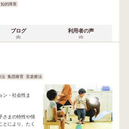
知的障害
ブログ
利用者の声
(8)
(0)
療法
集団療育
音楽療法
ョン・社会性ま
子さまの特性や情
ことにより、たく