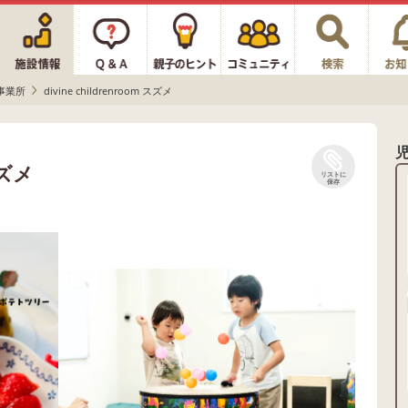
事業所
divine childrenroom スズメ
スズメ
リストに
保存