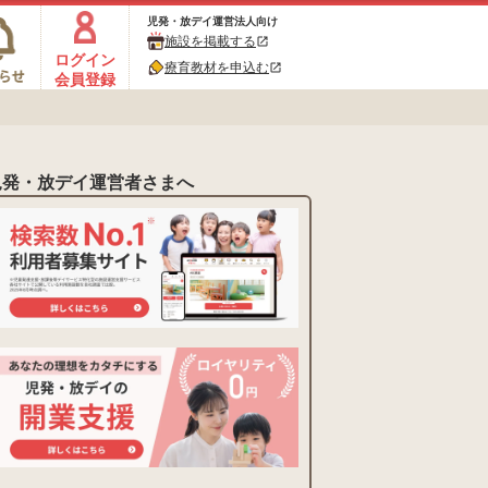
児発・放デイ運営法人向け
施設を掲載する
open_in_new
ログイン
療育教材を申込む
open_in_new
会員登録
児発・放デイ運営者さまへ