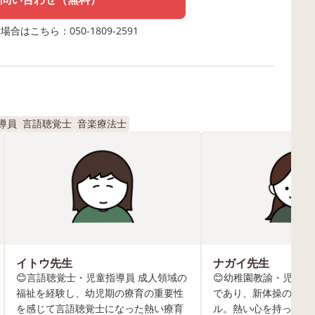
合はこちら：050-1809-2591
導員
言語聴覚士
音楽療法士
イトウ先生
ナガイ先生
😊言語聴覚士・児童指導員 成人領域の
😊幼稚園教諭・児童指
福祉を経験し、幼児期の療育の重要性
であり、新体操のプロ
を感じて言語聴覚士になった熱い療育
ル。熱い心を持って「