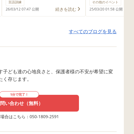
ら空きが出来ましたので掲載させ
問い合わせをいただ
言語訓練
その他のイベント
て頂きます。 一気に埋まってしま
ざいました。 現在
続きを読む
26/03/12 07:47 公開
25/03/20 01:58 公開
うと思いますので、お早めにお問
一枠ずつの空きにな
い合わせ下さい。 よろしくお願い
す。 お時間につき
すべてのブログを見る
致します。
時間枠で調整可能な
ますのでお問い合わ
す子ども達の心地良さと、保護者様の不安が希望に変
たく存じます。
1分で完了！
問い合わせ（無料）
合はこちら：050-1809-2591