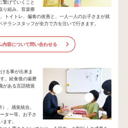
に繋げていくこと
取り組み、音楽療
S、トイトレ、偏食の改善と、一人一人のお子さまが就
ベテランスタッフが全力で力を注いで行きます。
ム内容について問い合わせる
受ける事が出来ま
ます。給食後の歯磨
識がある言語聴覚
析）、感覚統合、
ネーター等、お子さ
います。