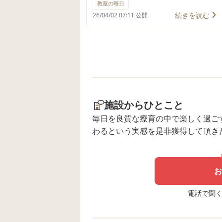
の送迎はもちろんのこと、保育園
教室の毎日
等にも送迎させて頂きますので、
続きを読む
26/04/02 07:11 公開
お仕事をされている保護者さまに
も心配なくご利用頂けるかと思い
ます。
施設からひとこと
毎日を良質な療育の中で楽しく過ご
わるという実感を是非獲得して頂き
お
電話で聞く場