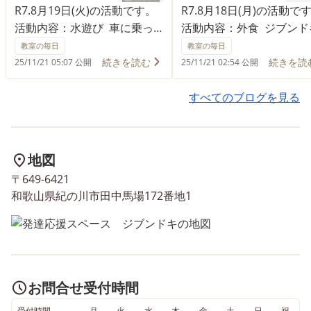
R7.8月19日(火)の活動です。
R7.8月18日(月)の活動で
活動内容：水遊び 車に乗っ
活動内容：外食 ジブンド
て、泉南ロングパークの噴水
初の外食活動🌟 車に乗っ
教室の毎日
教室の毎日
のある公園へ出かけました🚗
ョイフルへお昼ご飯を食
続きを読む
続きを読
25/11/21 05:07 公開
25/11/21 02:54 公開
³₃ みんな水遊びが大好きでジ
行きました🚗³₃ 1人1000
ブンドキのプールでも毎回全
持って、お金が足りるよ
すべてのブログを見る
力で遊んでくれていますが、
考えて計算しながら好き
いつもと違うお出かけ先での
ニューを選びました！！ 
水遊びにテンション高めの子
ザ…カツサンド…ハンバー
地図
どもたち！！💗⤴︎ 地面から吹
自分が選んだ美味しいも
〒649-6421
き出る噴水に自分から浴びに
食べることができて嬉し
和歌山県紀の川市田中馬場172番地1
行ったり、水が吹き出る穴を
なご様子❤️ 注文は先生が
覗いてギリギリでよけてみた
いましたが、最後は自分
り… とそれぞれの楽しみ方で
金を払ってお会計を成功
遊ばれていました💦🔫 人数
ていました💰✨ お出かけ
の多いお出かけでしたが、交
のマナー ・大声を出さな
お問合せ受付時間
通ルールや公共のマナーを守
・走り回らない などを意
るようみんなで声をかけ合い
ながら楽しまれていました‪ ·͜
受付時間
月
火
水
木
金
土
日
祝