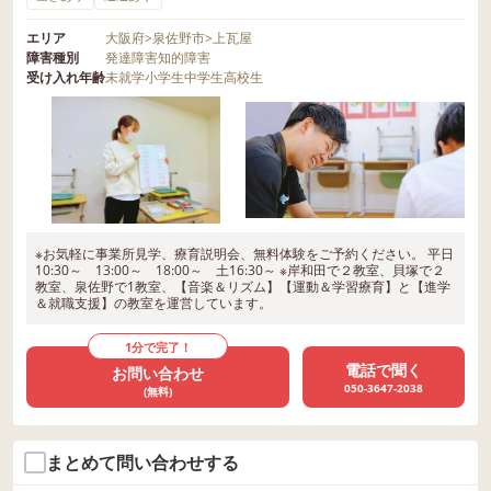
エリア
大阪府
>
泉佐野市
>
上瓦屋
障害種別
発達障害
知的障害
受け入れ年齢
未就学
小学生
中学生
高校生
※お気軽に事業所見学、療育説明会、無料体験をご予約ください。 平日
10:30～ 13:00～ 18:00～ 土16:30～ ※岸和田で２教室、貝塚で２
教室、泉佐野で1教室、【音楽＆リズム】【運動＆学習療育】と【進学
＆就職支援】の教室を運営しています。
1分で完了！
電話で聞く
お問い合わせ
050-3647-2038
(無料)
まとめて問い合わせする