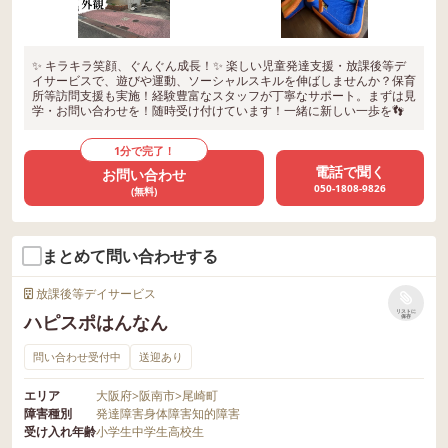
✨ キラキラ笑顔、ぐんぐん成長！✨ 楽しい児童発達支援・放課後等デ
イサービスで、遊びや運動、ソーシャルスキルを伸ばしませんか？保育
所等訪問支援も実施！経験豊富なスタッフが丁寧なサポート。まずは見
学・お問い合わせを！随時受け付けています！一緒に新しい一歩を👣
1分で完了！
電話で聞く
お問い合わせ
050-1808-9826
(無料)
まとめて問い合わせする
放課後等デイサービス
リストに
ハピスポはんなん
保存
問い合わせ受付中
送迎あり
エリア
大阪府
>
阪南市
>
尾崎町
障害種別
発達障害
身体障害
知的障害
受け入れ年齢
小学生
中学生
高校生