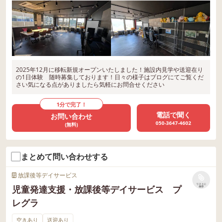
2025年12月に移転新規オープンいたしました！施設内見学や送迎在り
の1日体験 随時募集しております！日々の様子はブログにてご覧くだ
さい気になる点がありましたら気軽にお問合せください
1分で完了！
電話で聞く
お問い合わせ
050-3647-4602
(無料)
まとめて問い合わせする
放課後等デイサービス
リストに
児童発達支援・放課後等デイサービス プ
保存
レグラ
空きあり
送迎あり