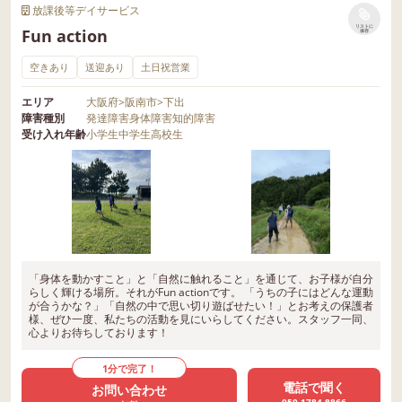
放課後等デイサービス
リストに
Fun action
保存
空きあり
送迎あり
土日祝営業
エリア
大阪府
>
阪南市
>
下出
障害種別
発達障害
身体障害
知的障害
受け入れ年齢
小学生
中学生
高校生
「身体を動かすこと」と「自然に触れること」を通じて、お子様が自分
らしく輝ける場所。それがFun actionです。 「うちの子にはどんな運動
が合うかな？」「自然の中で思い切り遊ばせたい！」とお考えの保護者
様、ぜひ一度、私たちの活動を見にいらしてください。スタッフ一同、
心よりお待ちしております！
1分で完了！
電話で聞く
お問い合わせ