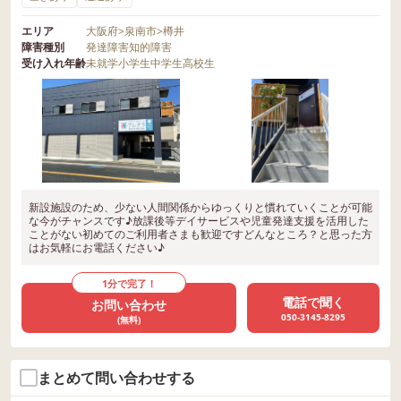
エリア
大阪府
>
泉南市
>
樽井
障害種別
発達障害
知的障害
受け入れ年齢
未就学
小学生
中学生
高校生
新設施設のため、少ない人間関係からゆっくりと慣れていくことが可能
な今がチャンスです♪放課後等デイサービスや児童発達支援を活用した
ことがない初めてのご利用者さまも歓迎ですどんなところ？と思った方
はお気軽にお電話ください♪
1分で完了！
電話で聞く
お問い合わせ
050-3145-8295
(無料)
まとめて問い合わせする