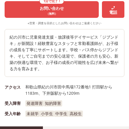
1分で完了！
お問い合わせ
電話
（無料）
※営業・調査を目的としたお問い合わせはご遠慮ください
紀の川市に児童発達支援・放課後等デイサービス「ジブンド
キ」が新開設！経験豊富なスタッフと常勤看護師が、お子様
の成長を丁寧にサポートします。学校・バス停からジブンド
キ、そしてご自宅までの安心送迎で、保護者の方も安心。新
築の快適な環境で、お子様の成長の可能性を広げ未来へ繋が
る力を育みます。
和歌山県紀の川市田中馬場172番地1 打田駅から
アクセス
1183m、下井阪駅から1209m
受入障害
発達障害
知的障害
受入年齢
未就学
小学生
中学生
高校生