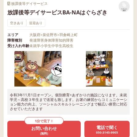
放課後等デイサービス
リストに
放課後等デイサービスBA-NAはぐらざき
保存
空きあり
送迎あり
エリア
大阪府
>
泉佐野市
>
羽倉崎上町
障害種別
発達障害
身体障害
知的障害
受け入れ年齢
未就学
小学生
中学生
高校生
令和3年11月1日オープン。個別療育+あずかりの施設になります。未就
学児～高校３年生まで送迎も致します。お箸の練習からコミュニケーシ
ョン能力の向上、ソーシャルスキルトレーニングまで幅広い療育に対応
させていただきます
1分で完了！
電話で聞く
お問い合わせ
050-3145-9905
(無料)