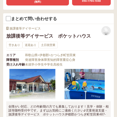
050-1794-1048
(無料)
まとめて問い合わせする
放課後等デイサービス
リストに
放課後等デイサービス ポケットハウス
保存
空きあり
送迎あり
土日祝営業
エリア
和歌山県
>
伊都郡
>
かつらぎ町笠田東
障害種別
発達障害
身体障害
知的障害
重症心身
受け入れ年齢
未就学
小学生
中学生
高校生
全障がい対応、どの年齢期の方でも募集しております！見学・体験・相
談等随時受付中です。まずはお気軽にご連絡ください♪児童発達支援・
放課後等デイサービス ポケットハウス伊都郡かつらぎ町笠田東487-