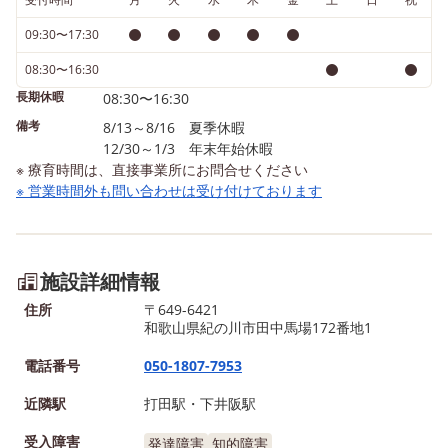
ながら行動していました🚥🚨
♪♪
09:30〜17:30
暑い日の水遊びはとても気持
08:30〜16:30
長期休暇
08:30〜16:30
備考
8/13～8/16 夏季休暇
12/30～1/3 年末年始休暇
※ 療育時間は、直接事業所にお問合せください
※ 営業時間外も問い合わせは受け付けております
施設詳細情報
住所
〒649-6421
和歌山県紀の川市田中馬場172番地1
電話番号
050-1807-7953
近隣駅
打田駅・下井阪駅
受入障害
発達障害
知的障害