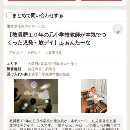
まとめて問い合わせする
放課後等デイサービス
リストに
【教員歴１０年の元小学校教師が本気でつ
保存
くった児発・放デイ】ふぉんたーな
空きあり
送迎あり
土日祝営業
エリア
大阪府
>
泉南郡
>
熊取町大久保北
障害種別
発達障害
知的障害
受け入れ年齢
未就学
小学生
中学生
高校生
教員歴 10 年の公立小学校の元教員が、本気でつくった児童発達支援・
放課後等デイサービスです。【空き状況】平日：どの曜日も利用可能で
すが、空き枠は残りわずかです。土曜日：余裕あります。※令和8年2月