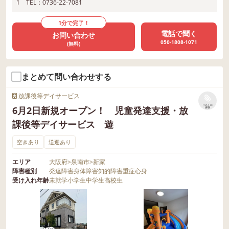
1 TEL：0736-22-7081
1分で完了！
電話で聞く
お問い合わせ
050-1808-1071
(無料)
まとめて問い合わせする
放課後等デイサービス
リストに
6月2日新規オープン！ 児童発達支援・放
保存
課後等デイサービス 遊
空きあり
送迎あり
エリア
大阪府
>
泉南市
>
新家
障害種別
発達障害
身体障害
知的障害
重症心身
受け入れ年齢
未就学
小学生
中学生
高校生