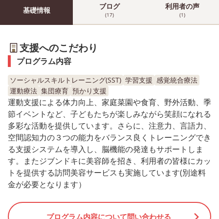
ブログ
利用者の声
基礎情報
(17)
(1)
支援へのこだわり
プログラム内容
ソーシャルスキルトレーニング(SST)
学習支援
感覚統合療法
運動療法
集団療育
預かり支援
運動支援による体力向上、家庭菜園や食育、野外活動、季
節イベントなど、子どもたちが楽しみながら笑顔になれる
多彩な活動を提供しています。さらに、注意力、言語力、
空間認知力の３つの能力をバランス良くトレーニングでき
る支援システムを導入し、脳機能の発達もサポートしま
す。またジブンドキに美容師を招き、利用者の皆様にカッ
トを提供する訪問美容サービスも実施しています(別途料
金が必要となります）
プログラム内容について問い合わせる