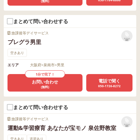
050-1784-8866
(無料)
まとめて問い合わせする
放課後等デイサービス
リストに
プレグラ男里
保存
空きあり
エリア
大阪府
>
泉南市
>
男里
1分で完了！
電話で聞く
お問い合わせ
050-1726-8272
(無料)
まとめて問い合わせする
放課後等デイサービス
リストに
運動&学習療育 あなたが宝モノ 泉佐野教室
保存
空きあり
送迎あり