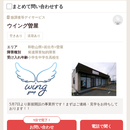
まとめて問い合わせする
放課後等デイサービス
リストに
ウイング曽屋
保存
空きあり
送迎あり
エリア
和歌山県
>
岩出市
>
曽屋
障害種別
発達障害
知的障害
受け入れ年齢
小学生
中学生
高校生
5月7日より新規開設の事業所です！まずはご連絡・見学をお待ちして
おります！！
1分で完了！
電話で聞く
お問い合わせ