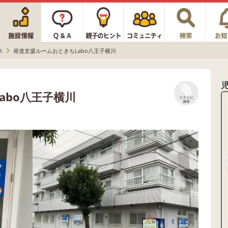
ス
発達支援ルームおときちLabo八王子横川
abo八王子横川
リストに
保存