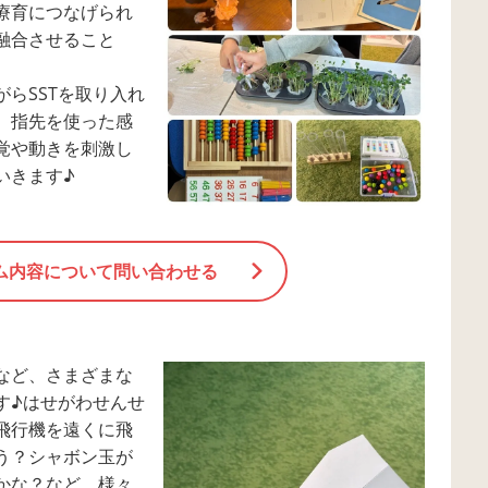
療育につなげられ
融合させること
らSSTを取り入れ
、指先を使った感
覚や動きを刺激し
いきます♪
ム内容について問い合わせる
など、さまざまな
す♪はせがわせんせ
飛行機を遠くに飛
う？シャボン玉が
かな？など、様々