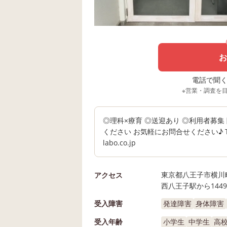
お
電話で聞く場
※営業・調査を
◎理科×療育 ◎送迎あり ◎利用者募
ください お気軽にお問合せください♪ TEL:0
labo.co.jp
東京都八王子市横川
アクセス
西八王子駅から144
受入障害
発達障害
身体障害
受入年齢
小学生
中学生
高