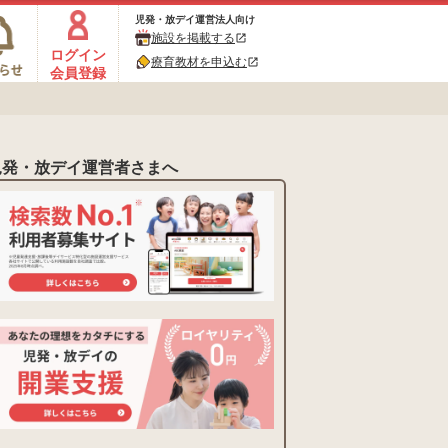
児発・放デイ運営法人向け
施設を掲載する
open_in_new
ログイン
療育教材を申込む
open_in_new
会員登録
児発・放デイ運営者さまへ