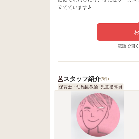
立てています♪
お
電話で聞く場
スタッフ紹介
(5件)
保育士・幼稚園教諭
児童指導員