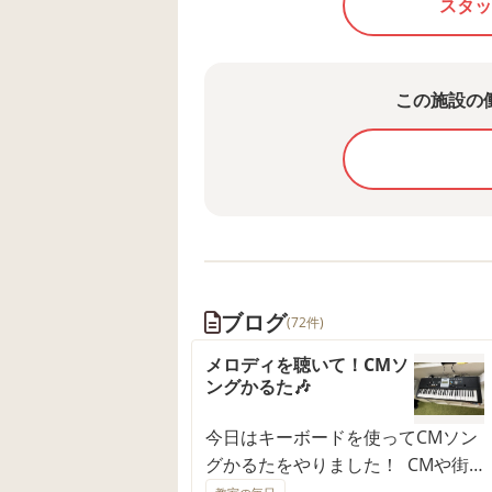
スタッ
この施設の
ブログ
(72件)
メロディを聴いて！CMソ
ングかるた🎶
今日はキーボードを使ってCMソン
グかるたをやりました！ CMや街
中でよく聴くメロディをスタッフ