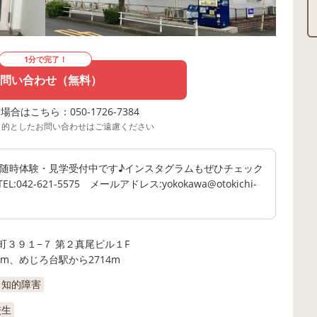
1分で完了！
問い合わせ（無料）
合はこちら：050-1726-7384
目的としたお問い合わせはご遠慮ください
集 随時体験・見学受付中です♪インスタグラムもぜひチェック
42-621-5575 メールアドレス:yokokawa@otokichi-
町３９１−７ 第２真尾ビル１F
9m、めじろ台駅から2714m
知的障害
校生