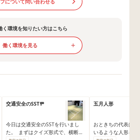
フについて問い合わせる
働く環境を知りたい方はこちら
働く環境を見る
add
交通安全のSST🚥
五月人形
今日は交通安全のSSTを行いまし
おときちの代表は、
た。 まずはクイズ形式で、横断歩
いるような人形を集
道の渡り方について確認しまし
味だそうです✨ 今