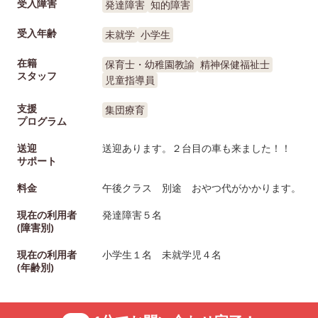
受入障害
発達障害
知的障害
受入年齢
未就学
小学生
在籍
保育士・幼稚園教諭
精神保健福祉士
スタッフ
児童指導員
支援
集団療育
プログラム
送迎
送迎あります。２台目の車も来ました！！
サポート
料金
午後クラス 別途 おやつ代がかかります。
現在の利用者
発達障害５名
(障害別)
現在の利用者
小学生１名 未就学児４名
(年齢別)