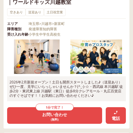
｜ワールドキッズ川越教室
空きあり
送迎あり
土日祝営業
エリア
埼玉県
>
川越市
>
新富町
障害種別
発達障害
知的障害
受け入れ年齢
小学生
中学生
高校生
2026年2月新規オープン！土日も開所スタートしました♪（送迎あり）
ぜひ一度、見学にいらっしゃいませんか？(^_-)-☆・西武線 本川越駅 徒
歩2分・東武東上線 川越駅（東口）徒歩8分クレアモール・丸広百貨店
のすぐそばです！！お気軽にお問い合わせください♪
1分で完了！
お問い合わせ
電話
(無料)