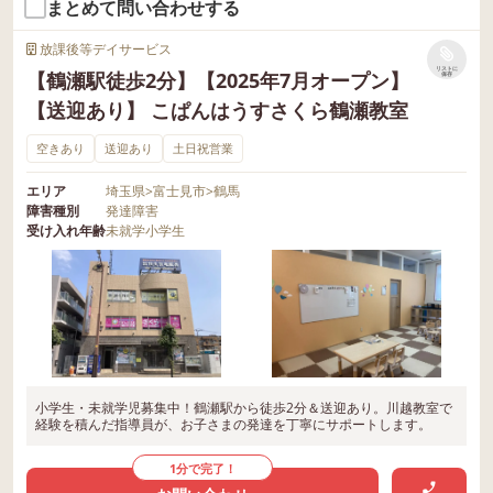
まとめて問い合わせする
放課後等デイサービス
リストに
【鶴瀬駅徒歩2分】【2025年7月オープン】
保存
【送迎あり】 こぱんはうすさくら鶴瀬教室
空きあり
送迎あり
土日祝営業
エリア
埼玉県
>
富士見市
>
鶴馬
障害種別
発達障害
受け入れ年齢
未就学
小学生
小学生・未就学児募集中！鶴瀬駅から徒歩2分＆送迎あり。川越教室で
経験を積んだ指導員が、お子さまの発達を丁寧にサポートします。
1分で完了！