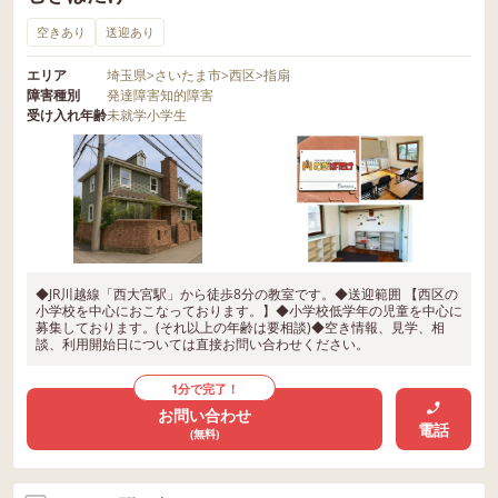
空きあり
送迎あり
エリア
埼玉県
>
さいたま市
>
西区
>
指扇
障害種別
発達障害
知的障害
受け入れ年齢
未就学
小学生
◆JR川越線「西大宮駅」から徒歩8分の教室です。◆送迎範囲 【西区の
小学校を中心におこなっております。】◆小学校低学年の児童を中心に
募集しております。(それ以上の年齢は要相談)◆空き情報、見学、相
談、利用開始日については直接お問い合わせください。
1分で完了！
お問い合わせ
電話
(無料)