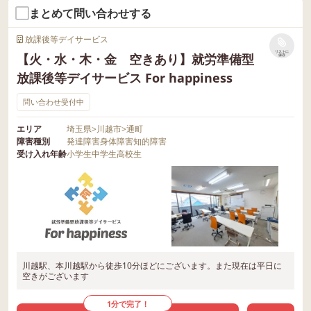
まとめて問い合わせする
放課後等デイサービス
リストに
【火・水・木・金 空きあり】就労準備型
保存
放課後等デイサービス For happiness
問い合わせ受付中
エリア
埼玉県
>
川越市
>
通町
障害種別
発達障害
身体障害
知的障害
受け入れ年齢
小学生
中学生
高校生
川越駅、本川越駅から徒歩10分ほどにございます。また現在は平日に
空きがございます
1分で完了！