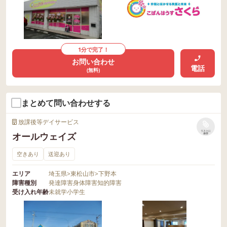
1分で完了！
お問い合わせ
電話
(無料)
まとめて問い合わせする
放課後等デイサービス
リストに
オールウェイズ
保存
空きあり
送迎あり
エリア
埼玉県
>
東松山市
>
下野本
障害種別
発達障害
身体障害
知的障害
受け入れ年齢
未就学
小学生