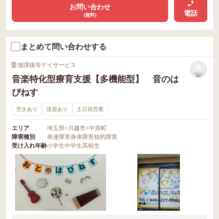
お問い合わせ
電話
(無料)
まとめて問い合わせする
放課後等デイサービス
リストに
音楽特化型療育支援【多機能型】 音のは
保存
ぴねす
空きあり
送迎あり
土日祝営業
エリア
埼玉県
>
川越市
>
中原町
障害種別
発達障害
身体障害
知的障害
受け入れ年齢
小学生
中学生
高校生