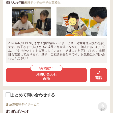
受け入れ年齢
未就学
小学生
中学生
高校生
2026年6月OPENします！放課後等デイサービス・児童発達支援の施設
です。お子さま一人ひとりの成長に寄り添いながら、個人にあったリズ
ム、「やりたい！」を大事にしています！送迎にも対応しており、土曜
日も営業しております。見学・ご相談を受付中です。お気軽にお問い合
わせください！
1分で完了！
お問い合わせ
電話
(無料)
まとめて問い合わせする
放課後等デイサービス
リストに
むぎばたけ
保存