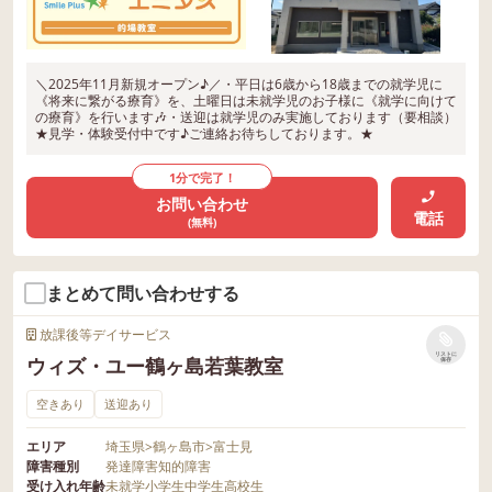
＼2025年11月新規オープン♪／・平日は6歳から18歳までの就学児に
《将来に繋がる療育》を、土曜日は未就学児のお子様に《就学に向けて
の療育》を行います🎶・送迎は就学児のみ実施しております（要相談）
★見学・体験受付中です♪ご連絡お待ちしております。★
1分で完了！
お問い合わせ
電話
(無料)
まとめて問い合わせする
放課後等デイサービス
リストに
ウィズ・ユー鶴ヶ島若葉教室
保存
空きあり
送迎あり
エリア
埼玉県
>
鶴ヶ島市
>
富士見
障害種別
発達障害
知的障害
受け入れ年齢
未就学
小学生
中学生
高校生