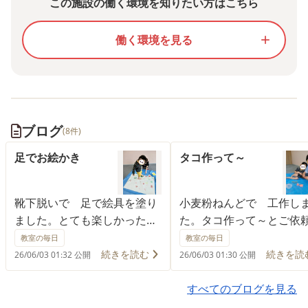
この施設の働く環境を知りたい方はこちら
働く環境を見る
add
ブログ
(8件)
足でお絵かき
タコ作って～
靴下脱いで 足で絵具を塗り
小麦粉ねんどで 工作し
ました。とても楽しかったそ
た。タコ作って～とご依
うです！
りましたので 下手なが
教室の毎日
教室の毎日
コ作ったところ これ
続きを読む
続きを読
26/06/03 01:32 公開
26/06/03 01:30 公開
タコの先生となってしま
した。
すべてのブログを見る