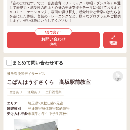
「音のはぴねす」では、音楽療育（リトミック・歌唱・ダンス等）を通
して表現力・感受性の向上と心身の発達支援をテーマに掲げております
♬コミュニケーション力、場面の切り替え、感覚統合と音楽のはたらき
を基にした体操、言葉のトレーニングなど、様々なプログラムをご提供
します。ぜひ体験にいらしてください！
1分で完了！
お問い合わせ
電話
(無料)
まとめて問い合わせする
放課後等デイサービス
リストに
こぱんはうすさくら 高坂駅前教室
保存
空きあり
送迎あり
土日祝営業
エリア
埼玉県
>
東松山市
>
元宿
障害種別
発達障害
身体障害
知的障害
受け入れ年齢
未就学
小学生
中学生
高校生