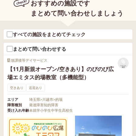
おすすめの施設です
まとめて問い合わせしましょう
すべての施設をまとめてチェック
まとめて問い合わせする
放課後等デイサービス
リストに
【11月新規オープン/空きあり】のびのび広
保存
場エミタス的場教室（多機能型）
空きあり
送迎あり
エリア
埼玉県
>
川越市
>
的場
障害種別
発達障害
知的障害
受け入れ年齢
未就学
小学生
中学生
高校生