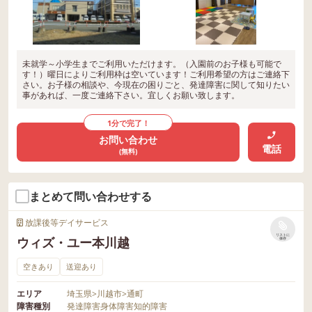
未就学～小学生までご利用いただけます。（入園前のお子様も可能で
す！）曜日によりご利用枠は空いています！ご利用希望の方はご連絡下
さい。お子様の相談や、今現在の困りごと、発達障害に関して知りたい
事があれば、一度ご連絡下さい。宜しくお願い致します。
1分で完了！
お問い合わせ
電話
(無料)
まとめて問い合わせする
放課後等デイサービス
リストに
ウィズ・ユー本川越
保存
空きあり
送迎あり
エリア
埼玉県
>
川越市
>
通町
障害種別
発達障害
身体障害
知的障害