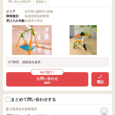
問い合わせ受付中
送迎あり
エリア
岩手県
>
盛岡市
>
茶畑
障害種別
発達障害
知的障害
受け入れ年齢
未就学
小学生
ICT療育、感覚統合遊具
1分で完了！
お問い合わせ
電話
(無料)
まとめて問い合わせする
児童発達支援事業所
リストに
保存