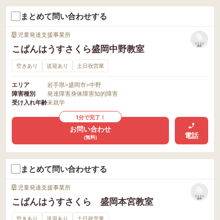
まとめて問い合わせする
児童発達支援事業所
リストに
こぱんはうすさくら盛岡中野教室
保存
空きあり
送迎あり
土日祝営業
エリア
岩手県
>
盛岡市
>
中野
障害種別
発達障害
身体障害
知的障害
受け入れ年齢
未就学
1分で完了！
お問い合わせ
電話
(無料)
まとめて問い合わせする
児童発達支援事業所
リストに
こぱんはうすさくら 盛岡本宮教室
保存
空きあり
送迎あり
土日祝営業