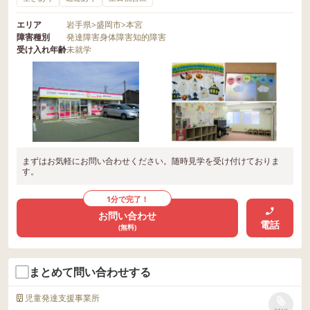
エリア
岩手県
>
盛岡市
>
本宮
障害種別
発達障害
身体障害
知的障害
受け入れ年齢
未就学
まずはお気軽にお問い合わせください。随時見学を受け付けておりま
す。
1分で完了！
お問い合わせ
電話
(無料)
まとめて問い合わせする
児童発達支援事業所