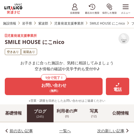
施設情報
岩手県
紫波郡
児童発達支援事業所
SMILE HOUSE にこnico
児童発達支援事業所
SMILE HOUSE にこnico
リストに
保存
空きあり
送迎あり
お子さまに合った施設か、気軽に相談してみましょう
空き情報の確認や見学予約も受付中♪
1分で完了！
お問い合わせ
電話
（無料）
※営業・調査を目的としたお問い合わせはご遠慮ください
利用者の声
写真
ブログ
基礎情報
公開情報
(0)
(12)
(245)
前の古い記事
一覧へ
次の新しい記事