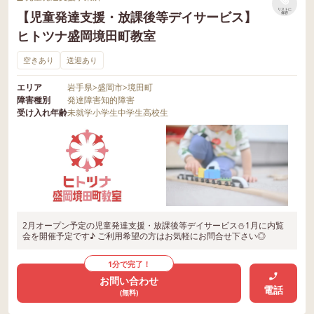
リストに
【児童発達支援・放課後等デイサービス】
保存
ヒトツナ盛岡境田町教室
空きあり
送迎あり
エリア
岩手県
>
盛岡市
>
境田町
障害種別
発達障害
知的障害
受け入れ年齢
未就学
小学生
中学生
高校生
2月オープン予定の児童発達支援・放課後等デイサービス⛄1月に内覧
会を開催予定です♪ ご利用希望の方はお気軽にお問合せ下さい◎
1分で完了！
お問い合わせ
電話
(無料)