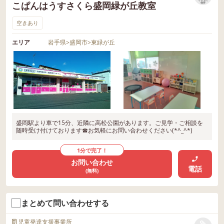
リストに
こぱんはうすさくら盛岡緑が丘教室
保存
空きあり
エリア
岩手県
>
盛岡市
>
東緑が丘
盛岡駅より車で15分、近隣に高松公園があります。ご見学・ご相談を
随時受け付けております☎お気軽にお問い合わせください(*^_^*)
1分で完了！
お問い合わせ
電話
(無料)
まとめて問い合わせする
児童発達支援事業所