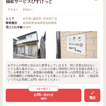
福祉サービスびすけっと
空きあり
送迎あり
エリア
岩手県
>
盛岡市
>
本宮四丁目
障害種別
発達障害
身体障害
知的障害
受け入れ年齢
未就学
お子さんの特性に合わせた療育をしていきます。特に言葉が話せない、
とても落ち着きがない、こだわりが多い等特性に対する支援を得意とし
ている事業所です。保育園や幼稚園、小学校等への訪問支援も行ってお
り関係機関との情報共有をとても大事にしております。見学、ご相談等
いつでもお気軽にお問い合わせください。
1分で完了！
お問い合わせ
電話
(無料)