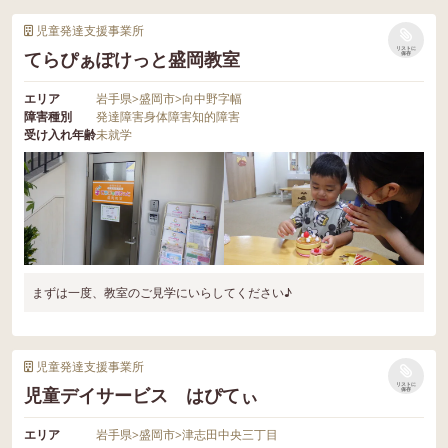
児童発達支援事業所
リストに
てらぴぁぽけっと盛岡教室
保存
エリア
岩手県
>
盛岡市
>
向中野字幅
障害種別
発達障害
身体障害
知的障害
受け入れ年齢
未就学
まずは一度、教室のご見学にいらしてください♪
児童発達支援事業所
リストに
児童デイサービス はぴてぃ
保存
エリア
岩手県
>
盛岡市
>
津志田中央三丁目