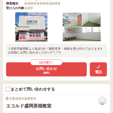
障害種別
発達障害
身体障害
知的障害
受け入れ年齢
未就学
🚩JR岩手飯岡駅より徒歩5分！随時見学・体験を受け付けております♪
お気軽にお問い合わせください(*^_^*)
1分で完了！
お問い合わせ
電話
(無料)
まとめて問い合わせする
児童発達支援事業所
リストに
エコルド盛岡茶畑教室
保存