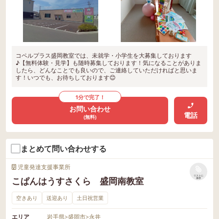
コペルプラス盛岡教室では、未就学・小学生を大募集しております
♪【無料体験・見学】も随時募集しております！気になることがありま
したら、どんなことでも良いので、ご連絡していただければと思いま
す！いつでも、お待ちしております😊
1分で完了！
お問い合わせ
電話
(無料)
まとめて問い合わせする
児童発達支援事業所
リストに
こぱんはうすさくら 盛岡南教室
保存
空きあり
送迎あり
土日祝営業
エリア
岩手県
>
盛岡市
>
永井