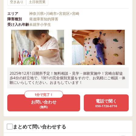
空きあり
土日祝営業
エリア
神奈川県
>
川崎市
>
宮前区
>
宮崎
障害種別
発達障害
知的障害
受け入れ年齢
未就学
小学生
2025年12月1日開所予定！無料相談・見学・体験実施中！宮崎台駅徒
歩4分の好立地で、1対1の完全個別支援をすので、お気軽にご相談・体
験にいらしてください。おまちしています！
1分で完了！
電話で聞く
お問い合わせ
050-1726-6716
(無料)
まとめて問い合わせする