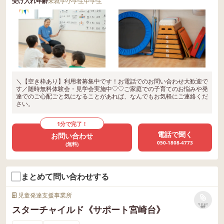
受け入れ年齢
未就学
小学生
中学生
＼【空き枠あり】利用者募集中です！お電話でのお問い合わせ大歓迎で
す／随時無料体験会・見学会実施中♡♡ご家庭での子育てのお悩みや発
達でのご心配ごと気になることがあれば、なんでもお気軽にご連絡くだ
さい。
1分で完了！
電話で聞く
お問い合わせ
050-1808-4773
(無料)
まとめて問い合わせする
児童発達支援事業所
リストに
スターチャイルド《サポート宮崎台》
保存