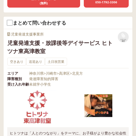
050-1792-3306
(無料)
まとめて問い合わせする
児童発達支援事業所
リストに
児童発達支援・放課後等デイサービス ヒト
保存
ツナ東高津教室
空きあり
送迎あり
土日祝営業
エリア
神奈川県
>
川崎市
>
高津区
>
北見方
障害種別
発達障害
知的障害
受け入れ年齢
未就学
小学生
ヒトツナは「人とのつながり」をテーマに、お子様がより豊かな社会性