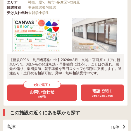
エリア
神奈川県
>
川崎市
>
多摩区
>
宿河原
障害種別
発達障害
知的障害
受け入れ年齢
未就学
小学生
【新規OPEN！利用者募集中☆】2026年8月、久地・宿河原エリアに新
規OPEN。0歳からの発達相談・早期療育に対応し、ことばの遅れ、感
覚の偏り、集団参加、就学準備を専門スタッフが個別に支援します。送
迎あり・土日祝も相談可能。見学・無料相談受付中です。
1分で完了！
電話で聞く
お問い合わせ
050-1785-3406
(無料)
この施設の近くにある駅から探す
高津
16件