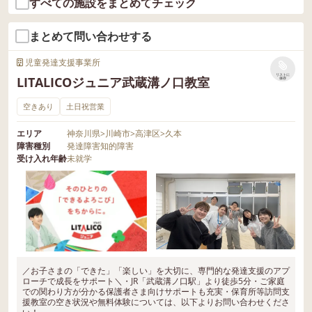
すべての施設をまとめてチェック
まとめて問い合わせする
児童発達支援事業所
リストに
LITALICOジュニア武蔵溝ノ口教室
保存
空きあり
土日祝営業
エリア
神奈川県
>
川崎市
>
高津区
>
久本
障害種別
発達障害
知的障害
受け入れ年齢
未就学
／お子さまの「できた」「楽しい」を大切に、専門的な発達支援のアプ
ローチで成長をサポート＼・JR「武蔵溝ノ口駅」より徒歩5分・ご家庭
での関わり方が分かる保護者さま向けサポートも充実・保育所等訪問支
援教室の空き状況や無料体験については、以下よりお問い合わせくださ