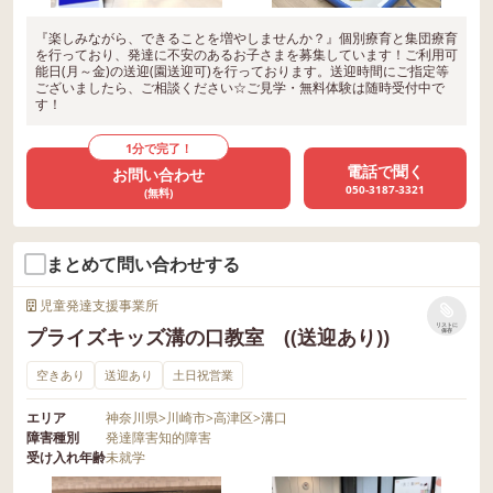
『楽しみながら、できることを増やしませんか？』個別療育と集団療育
を行っており、発達に不安のあるお子さまを募集しています！ご利用可
能日(月～金)の送迎(園送迎可)を行っております。送迎時間にご指定等
ございましたら、ご相談ください☆ご見学・無料体験は随時受付中で
す！
1分で完了！
電話で聞く
お問い合わせ
050-3187-3321
(無料)
まとめて問い合わせする
児童発達支援事業所
リストに
プライズキッズ溝の口教室 ((送迎あり))
保存
空きあり
送迎あり
土日祝営業
エリア
神奈川県
>
川崎市
>
高津区
>
溝口
障害種別
発達障害
知的障害
受け入れ年齢
未就学