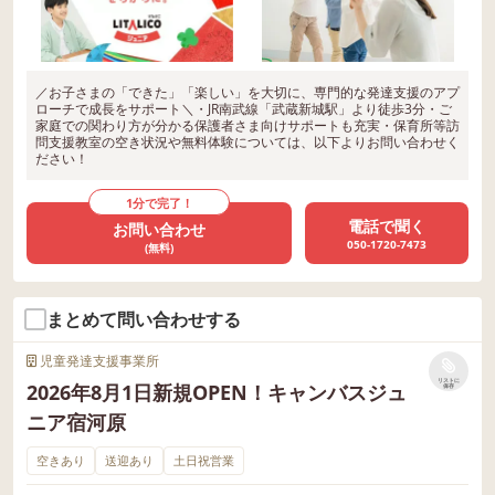
／お子さまの「できた」「楽しい」を大切に、専門的な発達支援のアプ
ローチで成長をサポート＼・JR南武線「武蔵新城駅」より徒歩3分・ご
家庭での関わり方が分かる保護者さま向けサポートも充実・保育所等訪
問支援教室の空き状況や無料体験については、以下よりお問い合わせく
ださい！
1分で完了！
電話で聞く
お問い合わせ
050-1720-7473
(無料)
まとめて問い合わせする
児童発達支援事業所
リストに
2026年8月1日新規OPEN！キャンバスジュ
保存
ニア宿河原
空きあり
送迎あり
土日祝営業