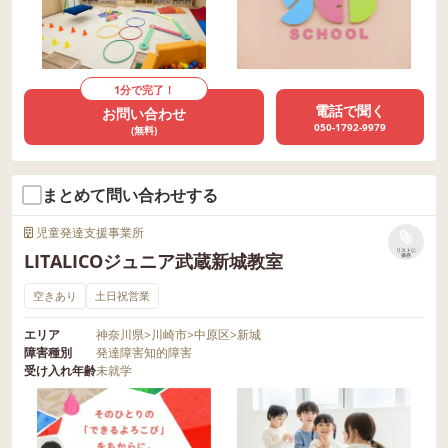
1分で完了！
電話で聞く
お問い合わせ
050-1792-9979
(無料)
まとめて問い合わせする
児童発達支援事業所
リストに
LITALICOジュニア武蔵新城教室
保存
空きあり
土日祝営業
エリア
神奈川県
>
川崎市
>
中原区
>
新城
障害種別
発達障害
知的障害
受け入れ年齢
未就学