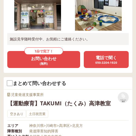
施設見学随時受付中、お気軽にご連絡ください。
1分で完了！
電話で聞く
お問い合わせ
050-3204-1920
(無料)
まとめて問い合わせする
児童発達支援事業所
リストに
【運動療育】TAKUMI（たくみ）高津教室
保存
空きあり
土日祝営業
エリア
神奈川県
>
川崎市
>
高津区
>
北見方
障害種別
発達障害
知的障害