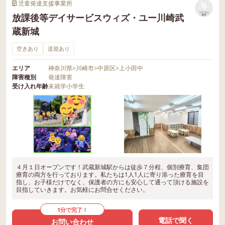
児童発達支援事業所
リストに
放課後等デイサービスウィズ・ユー川崎武
保存
蔵新城
空きあり
送迎あり
エリア
神奈川県
>
川崎市
>
中原区
>
上小田中
障害種別
発達障害
受け入れ年齢
未就学
小学生
４月１日オープンです！武蔵新城駅からは徒歩７分程、個別療育、集団
療育の両方を行っております。私たちは1人1人に寄り添った療育を目
指し、お子様だけでなく、保護者の方にも安心して通って頂ける施設を
目指していきます。お気軽にお問合せください。
1分で完了！
電話で聞く
お問い合わせ