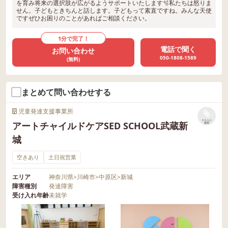
を育み将来の選択肢が広がるようサポートいたします🫧私たちは怒りま
せん。子どもときちんと話します。子どもって素直ですね。みんな天使
ですぜひお困りのことがあればご相談ください。
1分で完了！
電話で聞く
お問い合わせ
050-1808-1589
(無料)
まとめて問い合わせする
児童発達支援事業所
リストに
アートチャイルドケアSED SCHOOL武蔵新
保存
城
空きあり
土日祝営業
エリア
神奈川県
>
川崎市
>
中原区
>
新城
障害種別
発達障害
受け入れ年齢
未就学