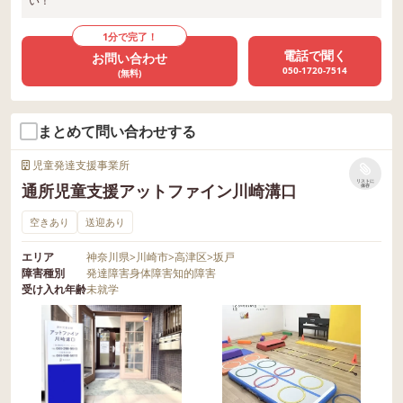
い！
1分で完了！
電話で聞く
お問い合わせ
050-1720-7514
(無料)
まとめて問い合わせする
児童発達支援事業所
リストに
通所児童支援アットファイン川崎溝口
保存
空きあり
送迎あり
エリア
神奈川県
>
川崎市
>
高津区
>
坂戸
障害種別
発達障害
身体障害
知的障害
受け入れ年齢
未就学