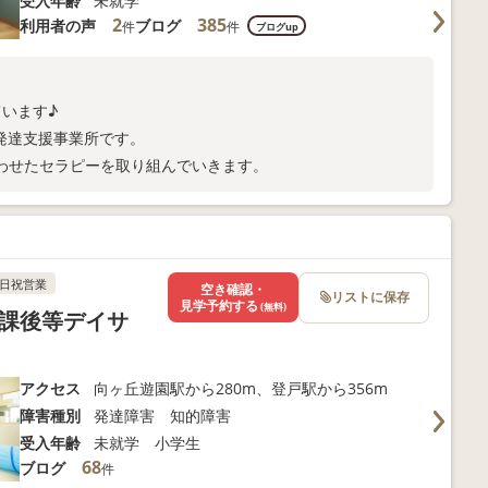
受入年齢
未就学
2
385
利用者の声
ブログ
件
件
ブログup
います♪
童発達支援事業所です。
わせたセラピーを取り組んでいきます。
日祝営業
空き確認・
リストに保存
見学予約する
(無料)
放課後等デイサ
）
アクセス
向ヶ丘遊園駅から280m、登戸駅から356m
障害種別
発達障害 知的障害
受入年齢
未就学 小学生
68
ブログ
件