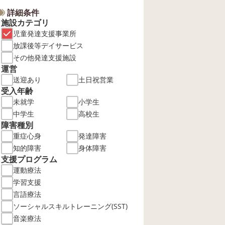
詳細条件
施設カテゴリ
児童発達支援事業所
放課後等デイサービス
その他発達支援施設
運営
送迎あり
土日祝営業
受入年齢
未就学
小学生
中学生
高校生
障害種別
重症心身
発達障害
知的障害
身体障害
支援プログラム
運動療法
学習支援
言語療法
ソーシャルスキルトレーニング(SST)
音楽療法