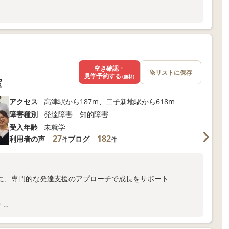
空き確認・
リストに保存
見学予約する
(無料)
室
アクセス
高津駅から187m、二子新地駅から618m
障害種別
発達障害 知的障害
受入年齢
未就学
27
182
利用者の声
ブログ
件
件
に、専門的な発達支援のアプローチで成長をサポート
分
ま向けサポートも充実