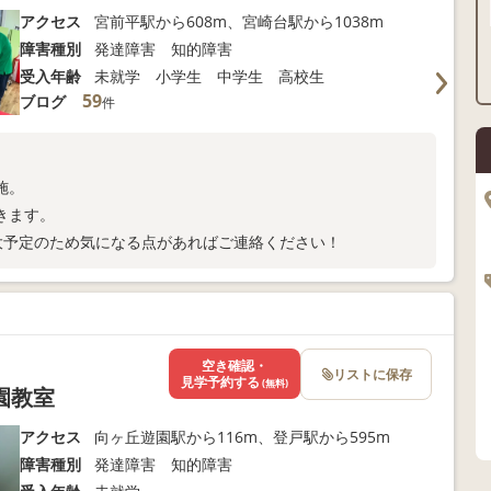
アクセス
宮前平駅から608m、宮崎台駅から1038m
障害種別
発達障害 知的障害
受入年齢
未就学 小学生 中学生 高校生
59
ブログ
件
施。
きます。
大予定のため気になる点があればご連絡ください！
空き確認・
リストに保存
見学予約する
(無料)
園教室
アクセス
向ヶ丘遊園駅から116m、登戸駅から595m
障害種別
発達障害 知的障害