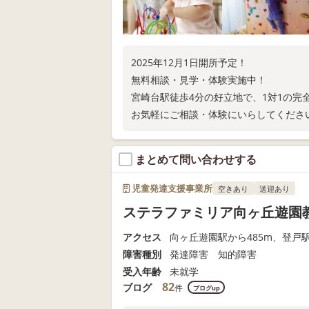
2025年12月1日開所予定！
無料相談・見学・体験実施中！
宮崎台駅徒歩4分の好立地で、1対1の完
お気軽にご相談・体験にいらしてくださ
まとめて問い合わせする
児童発達支援事業所
空きあり
送迎あり
ステラファミリア向ヶ丘遊園
アクセス
向ヶ丘遊園駅から485m、登戸駅
障害種別
発達障害 知的障害
受入年齢
未就学
82
ブログ
件
ブログup