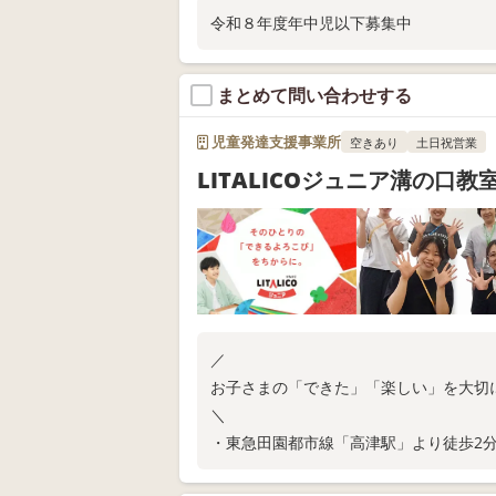
令和８年度年中児以下募集中
まとめて問い合わせする
児童発達支援事業所
空きあり
土日祝営業
LITALICOジュニア溝の口教
／
お子さまの「できた」「楽しい」を大切
＼
・東急田園都市線「高津駅」より徒歩2
・ご家庭での関わり方が分かる保護者さ