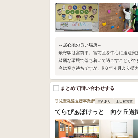
～居心地の良い場所～
最寄駅は宮前平。宮前区を中心に送迎実
綺麗な環境で落ち着いて過ごすことがで
今は空き待ちですが、R８年４月より拡
まとめて問い合わせする
児童発達支援事業所
空きあり
土日祝営業
てらぴぁぽけっと 向ケ丘遊