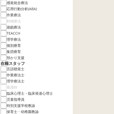
感覚統合療法
応用行動分析(ABA)
作業療法
動物療法
遊戯療法
TEACCH
理学療法
個別療育
集団療育
預かり支援
在籍スタッフ
言語聴覚士
作業療法士
理学療法士
看護師
臨床心理士・臨床発達心理士
児童指導員
特別支援学校教諭
保育士・幼稚園教諭