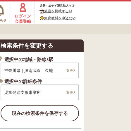
児発・放デイ運営法人向け
施設を掲載する
open_in_new
ログイン
療育教材を申込む
open_in_new
会員登録
検索条件を変更する
選択中の地域・路線/駅
神奈川県｜JR南武線 久地
変更
選択中の詳細条件
児童発達支援事業所
変更
現在の検索条件を保存する