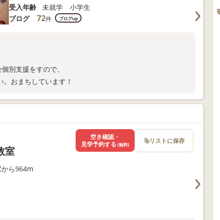
受入年齢
未就学 小学生
72
ブログ
件
ブログup
全個別支援をすので、
い。おまちしています！
空き確認・
リストに保存
見学予約する
(無料)
教室
から964m