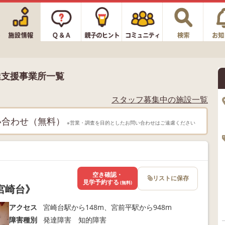
達支援事業所一覧
スタッフ募集中の施設一覧
い合わせ（無料）
※営業・調査を目的としたお問い合わせはご遠慮ください
空き確認・
リストに保存
見学予約する
(無料)
宮崎台》
アクセス
宮崎台駅から148m、宮前平駅から948m
障害種別
発達障害 知的障害