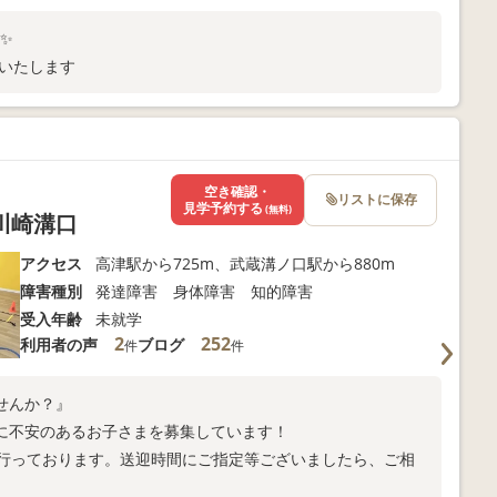
す✨
いいたします
空き確認・
リストに保存
見学予約する
(無料)
川崎溝口
アクセス
高津駅から725m、武蔵溝ノ口駅から880m
障害種別
発達障害 身体障害 知的障害
受入年齢
未就学
2
252
利用者の声
ブログ
件
件
せんか？』
に不安のあるお子さまを募集しています！
)を行っております。送迎時間にご指定等ございましたら、ご相