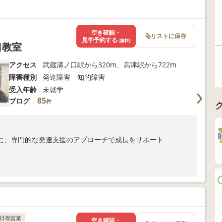
以下よりお問い合わせください！
空き確認・
リストに保存
見学予約する
(無料)
口教室
アクセス
武蔵溝ノ口駅から320m、高津駅から722m
障害種別
発達障害 知的障害
受入年齢
未就学
85
ブログ
件
に、専門的な発達支援のアプローチで成長をサポート
ま向けサポートも充実
以下よりお問い合わせください！
日祝営業
空き確認・