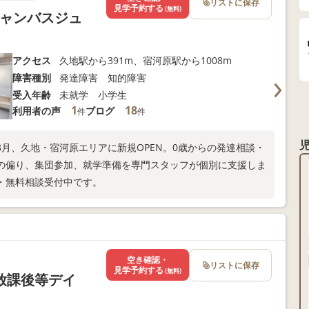
リストに保存
見学予約する
(無料)
！キャンバスジュ
アクセス
久地駅から391m、宿河原駅から1008m
障害種別
発達障害 知的障害
受入年齢
未就学 小学生
1
18
利用者の声
ブログ
件
件
年8月、久地・宿河原エリアに新規OPEN。0歳からの発達相談・
の偏り、集団参加、就学準備を専門スタッフが個別に支援しま
・無料相談受付中です。
空き確認・
リストに保存
見学予約する
(無料)
放課後等デイ