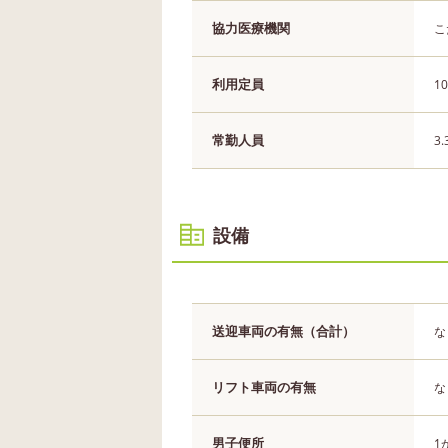
協力医療機関
こ
利用定員
1
常勤人員
3
設備
送迎車両の有無（合計）
な
リフト車両の有無
な
男子便所
1