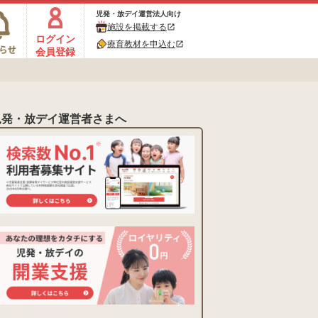
児発・放デイ運営法人向け
施設を掲載する
open_in_new
ログイン
療育教材を申込む
open_in_new
会員登録
児発・放デイ運営者さまへ