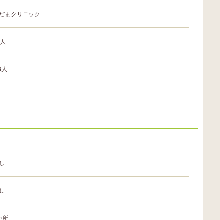
だまクリニック
0人
.3人
し
し
か所