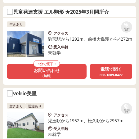
児童発達支援 エル駒形 ★2025年3月開所☆
空きあり
リストに
保存
アクセス
駒形駅から1292m、前橋大島駅から4272m
受入年齢
未就学
1分で完了！
電話で聞く
お問い合わせ
050-1809-0427
（無料）
velrie美里
空きあり
送迎あり
リストに
保存
アクセス
児玉駅から1952m、松久駅から2957m
受入年齢
未就学