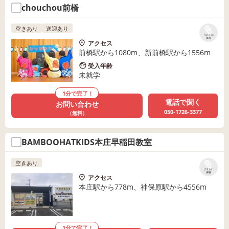
chouchou前橋
空きあり
送迎あり
リストに
保存
アクセス
前橋駅から1080m、新前橋駅から1556m
受入年齢
未就学
1分で完了！
電話で聞く
お問い合わせ
050-1726-3377
（無料）
BAMBOOHATKIDS本庄早稲田教室
空きあり
リストに
保存
アクセス
本庄駅から778m、神保原駅から4556m
1分で完了！