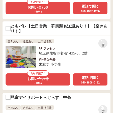
1分で完了！
電話で聞く
お問い合わせ
050-1807-4296
（無料）
ともパレ【土日営業・群馬県も送迎あり！】【空きあ
り！】
空きあり
送迎あり
土日祝営業
リストに
保存
アクセス
埼玉県熊谷市妻沼1435-6、2階
受入年齢
未就学 小学生
1分で完了！
電話で聞く
お問い合わせ
050-1808-0162
（無料）
児童デイサポートらぐらす上中条
空きあり
送迎あり
土日祝営業
リストに
保存