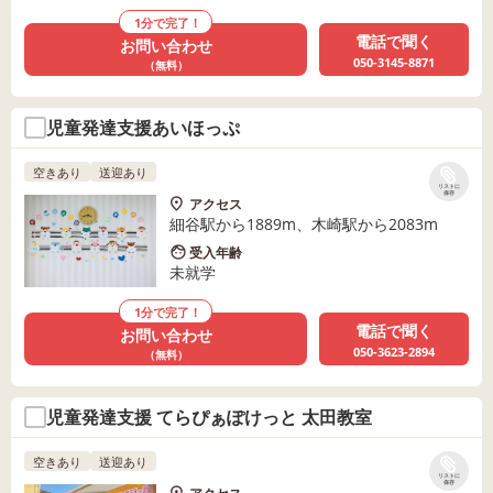
1分で完了！
電話で聞く
お問い合わせ
050-3145-8871
（無料）
児童発達支援あいほっぷ
空きあり
送迎あり
リストに
保存
アクセス
細谷駅から1889m、木崎駅から2083m
受入年齢
未就学
1分で完了！
電話で聞く
お問い合わせ
050-3623-2894
（無料）
児童発達支援 てらぴぁぽけっと 太田教室
空きあり
送迎あり
リストに
保存