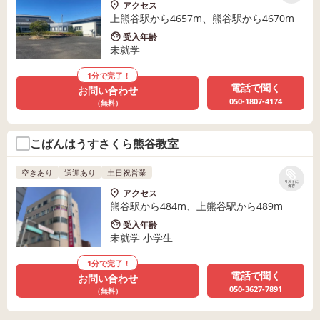
アクセス
上熊谷駅から4657m、熊谷駅から4670m
受入年齢
未就学
1分で完了！
電話で聞く
お問い合わせ
050-1807-4174
（無料）
こぱんはうすさくら熊谷教室
空きあり
送迎あり
土日祝営業
リストに
保存
アクセス
熊谷駅から484m、上熊谷駅から489m
受入年齢
未就学 小学生
1分で完了！
電話で聞く
お問い合わせ
050-3627-7891
（無料）