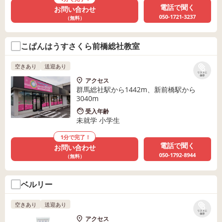
電話で聞く
お問い合わせ
050-1721-3237
（無料）
こぱんはうすさくら前橋総社教室
空きあり
送迎あり
リストに
保存
アクセス
群馬総社駅から1442m、新前橋駅から
3040m
受入年齢
未就学 小学生
1分で完了！
電話で聞く
お問い合わせ
050-1792-8944
（無料）
ベルリー
空きあり
送迎あり
リストに
保存
アクセス