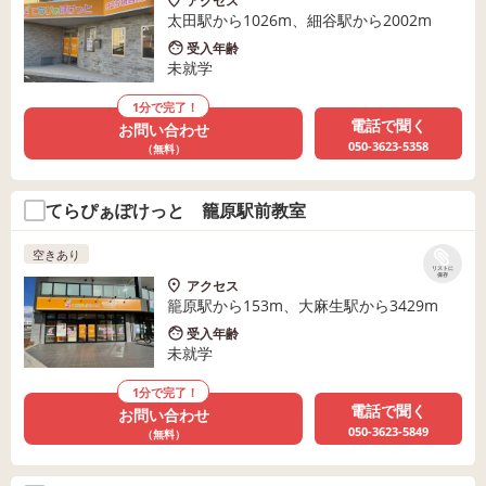
アクセス
太田駅から1026m、細谷駅から2002m
受入年齢
未就学
1分で完了！
電話で聞く
お問い合わせ
050-3623-5358
（無料）
てらぴぁぽけっと 籠原駅前教室
空きあり
リストに
保存
アクセス
籠原駅から153m、大麻生駅から3429m
受入年齢
未就学
1分で完了！
電話で聞く
お問い合わせ
050-3623-5849
（無料）