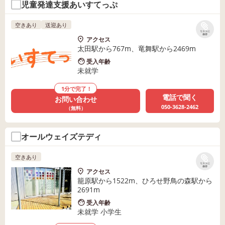
児童発達支援あいすてっぷ
空きあり
送迎あり
リストに
保存
アクセス
太田駅から767m、竜舞駅から2469m
受入年齢
未就学
1分で完了！
電話で聞く
お問い合わせ
050-3628-2462
（無料）
オールウェイズテディ
空きあり
リストに
保存
アクセス
籠原駅から1522m、ひろせ野鳥の森駅から
2691m
受入年齢
未就学 小学生