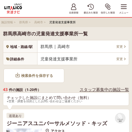
施設情報
>
群馬県
>
高崎市
>
児童発達支援事業所
群馬県高崎市の児童発達支援事業所一覧
群馬県 | 高崎市
変更
地域・路線/駅
児童発達支援事業所
変更
詳細条件
検索条件を保存する
43
スタッフ募集中の施設一覧
件の施設（1-20件）
チェックした施設にまとめて問い合わせ（無料）
※営業・調査を目的としたお問い合わせはご遠慮ください
送迎あり
リストに
ジーニアスユニバーサルメソッド・キッズ
保存
アクセス