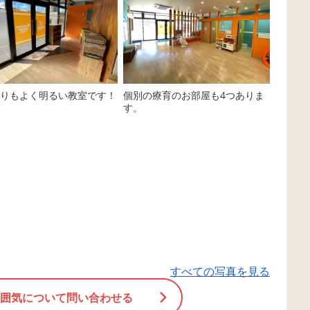
うになりました。 あとは、それぞ
えないことに対する
れが普段過ごす場所、幼稚園や保
る癇癪もありました
育園でも 同じようにしっかりでき
通ってくれて、ちょ
るように♫ 座れないことを怒るよ
っと。 ついに、彼
り、たった数秒でも、座れたこと
をちゃんと、自分の
りもよく明るい教室です！
個別の療育のお部屋も4つありま
をいっぱい褒めて 「やる時はや
れました。 ほんと
す。
る！！」を合言葉に、みんなで前
と思います。 以前
に進みますよ～♪ さあ、みんな、
お伝えしていますが
今日もがんばろう～！ ＿＿＿＿＿
りは、 ほとんどの
＿＿＿＿＿＿＿＿＿＿＿＿＿＿＿
て長い道のりになり
＿＿＿ てらぴぁぽけっと籠原駅前
す」って「喋る」っ
教室 TEL 048-598-4174 担当 持
ても「当たり前」で
田 ※ ただいま、通所を予定され
ば望むほど高い壁だ
ているお子さまを募集中です。
す。 はじめは「あ
そして、なんと！！ 4月か
単音が発声できただ
ら、籠原駅前教室は「月曜日」も
思います。 次は「
すべての写真を見る
通えることになりました！ 現
などの呼称。 そし
囲気について問い合わせる
在 月曜～金曜 Aクール（10
「ぱん」などの名詞