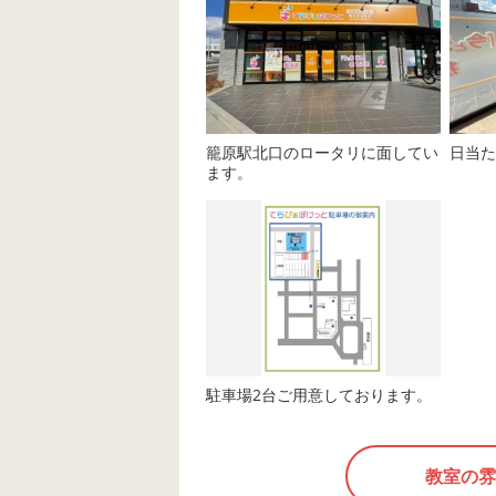
ネルシアターを見ながら、またま
た歌い・・・♫ お兄ちゃんは
「10、９、８、７・・・」と数字
を見ながらタワーを積み、 小さい
お子さんは、先生の「どっちが大
籠原駅北口のロータリに面してい
日当た
きい？」の問いかけに答えなが
ます。
ら、タワーを積む・・と、その年
齢、そのお子さんに必要なスキル
を考えながら行いました。 いっぱ
い食べた青虫が、まんまるふとっ
ちょになって笑ったり、 ちょうち
ょになって驚いたり その一つ一つ
が成長に欠かせない感情の集合体
となります。 そのために、私たち
駐車場2台ご用意しております。
スタッフも常に、一人一人のお子
さんにとって必要なスキルに繋が
るアイデアを出し合い、支援を行
教室の雰
っています。 ・・と書いてる間