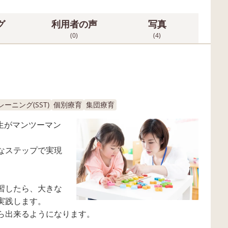
グ
利用者の声
写真
(0)
(4)
ーニング(SST)
個別療育
集団療育
生がマンツーマン
。
なステップで実現
。
習したら、大きな
実践します。
ら出来るようになります。