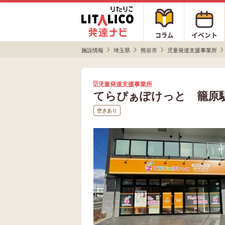
施設情報
埼玉県
熊谷市
児童発達支援事業所
児童発達支援事業所
てらぴぁぽけっと 籠原
空きあり