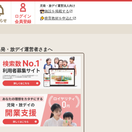
児発・放デイ運営法人向け
施設を掲載する
open_in_new
ログイン
療育教材を申込む
open_in_new
会員登録
児発・放デイ運営者さまへ