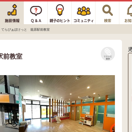
てらぴぁぽけっと 籠原駅前教室
駅前教室
リストに
保存