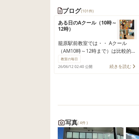
ブログ
(101件)
ある日のAクール（10時～
12時）
籠原駅前教室では・・ Aクール
（AM10時～12時まで）は比較的、
小さいお子さんが通所する時間に
教室の毎日
なっており、2歳から4歳くらいの
続きを読む
26/06/12 02:40 公開
お子さんが多く通ってます。 ま
た、この時間は、とても静かな環
境で、ワンツーマンで言語のトレ
ーニングもできるので、隠れた穴
場的クールでもあります♫ 今日の
はじめの会は、タンバリンを使っ
て、かたつむりや、かえるの歌を
写真
( 4件 )
歌ったり、鯨井先生が新しく作っ
てくれた、はらぺこあおむしのパ