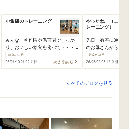
小集団のトレーニング
やったね！（ことば
レーニング）
みんな、幼稚園や保育園でしっか
先日、教室に通って
り、おいしい給食を食べて・・・
のお母さんから う
13時からの、教室の様子です。 あ
報告が・・・ 市の
教室の毎日
教室の毎日
らまあ！みんな立派立派♫ つい
「すごく成長してい
続きを読む
26/06/10 06:22 公開
26/06/03 05:12 公開
ぞ、この間までは、5秒座れたと思
いかな」と言われた
ったら、 「わーい♫」とニコニコ
う！たしかに最近、
すべてのブログを見る
笑顔で走り出しちゃう・・なんて
でも、 「最近、す
こともあったけど。 すっかり立派
よね！」「がんばっ
に、はじめの会に参加できるよう
と話題になっていた
になりました！ 先生が読んでくれ
は、たしかに、一生
るお話もちゃんと聞いて、 お歌も
してくれても、聞き
歌って、 お返事もとっても上手、
ない・・ということ
姿勢良く着席することもできるよ
した。 ときには、