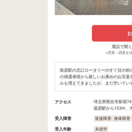
お
電話で聞く場
※営業・調査を
籠原駅の北口ロータリーのすぐ目の前の
の保護者様から嬉しいお褒めのお言葉
ルも増えてきましたが、まだ空いている
埼玉県熊谷市新堀74
アクセス
籠原駅から153m、
受入障害
発達障害
身体障害
受入年齢
未就学