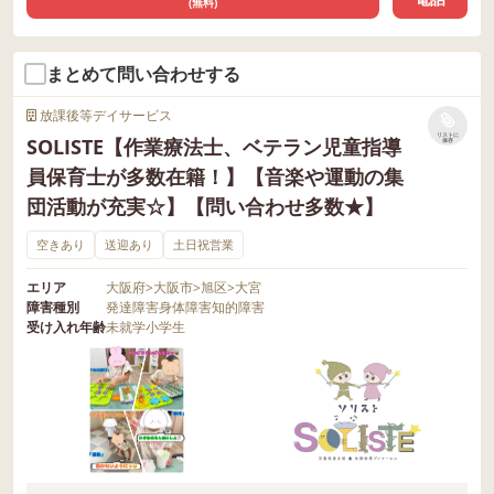
(無料)
まとめて問い合わせする
放課後等デイサービス
リストに
SOLISTE【作業療法士、ベテラン児童指導
保存
員保育士が多数在籍！】【音楽や運動の集
団活動が充実☆】【問い合わせ多数★】
空きあり
送迎あり
土日祝営業
エリア
大阪府
>
大阪市
>
旭区
>
大宮
障害種別
発達障害
身体障害
知的障害
受け入れ年齢
未就学
小学生