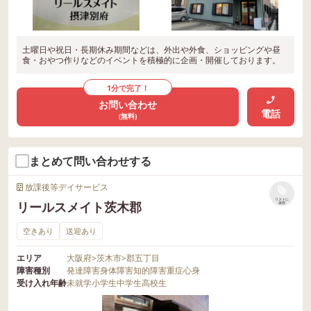
土曜日や祝日・長期休み期間などは、外出や外食、ショッピングや昼
食・おやつ作りなどのイベントを積極的に企画・開催しております。
1分で完了！
お問い合わせ
電話
(無料)
まとめて問い合わせする
放課後等デイサービス
リストに
リールスメイト茨木郡
保存
空きあり
送迎あり
エリア
大阪府
>
茨木市
>
郡五丁目
障害種別
発達障害
身体障害
知的障害
重症心身
受け入れ年齢
未就学
小学生
中学生
高校生