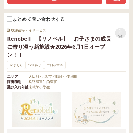
まとめて問い合わせする
放課後等デイサービス
リストに
Renobell 【リノベル】 お子さまの成長
保存
に寄り添う新施設★2026年6月1日オープ
ン！！
空きあり
送迎あり
土日祝営業
エリア
大阪府
>
大阪市
>
都島区
>
友渕町
障害種別
発達障害
知的障害
受け入れ年齢
未就学
小学生