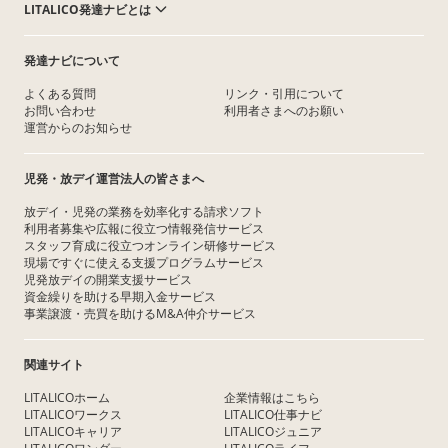
LITALICO発達ナビとは
発達ナビについて
よくある質問
リンク・引用について
お問い合わせ
利用者さまへのお願い
運営からのお知らせ
児発・放デイ運営法人の皆さまへ
放デイ・児発の業務を効率化する請求ソフト
利用者募集や広報に役立つ情報発信サービス
スタッフ育成に役立つオンライン研修サービス
現場ですぐに使える支援プログラムサービス
児発放デイの開業支援サービス
資金繰りを助ける早期入金サービス
事業譲渡・売買を助けるM&A仲介サービス
関連サイト
LITALICOホーム
企業情報はこちら
LITALICOワークス
LITALICO仕事ナビ
LITALICOキャリア
LITALICOジュニア