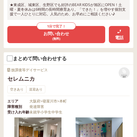
★東成区、城東区、生野区でも好評のBEAR KIDSが旭区にOPEN！土
曜・夏冬休みは6時間の長時間療育あり。「できた！」を増やす個別支
援で一人ひとりに対応。人気のため、お早めにご相談ください♪
1分で完了！
お問い合わせ
電話
(無料)
まとめて問い合わせする
放課後等デイサービス
リストに
セレムニカ
保存
空きあり
送迎あり
エリア
大阪府
>
寝屋川市
>
本町
障害種別
発達障害
受け入れ年齢
未就学
小学生
中学生