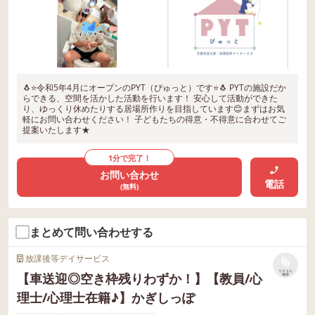
🐧⭐️令和5年4月にオープンのPYT（ぴゅっと）です⭐️🐧 PYTの施設だか
らできる、空間を活かした活動を行います！ 安心して活動ができた
り、ゆっくり休めたりする居場所作りを目指しています😊まずはお気
軽にお問い合わせください！ 子どもたちの得意・不得意に合わせてご
提案いたします★
1分で完了！
お問い合わせ
電話
(無料)
まとめて問い合わせする
放課後等デイサービス
リストに
【車送迎◎空き枠残りわずか！】【教員/心
保存
理士/心理士在籍♪】かぎしっぽ