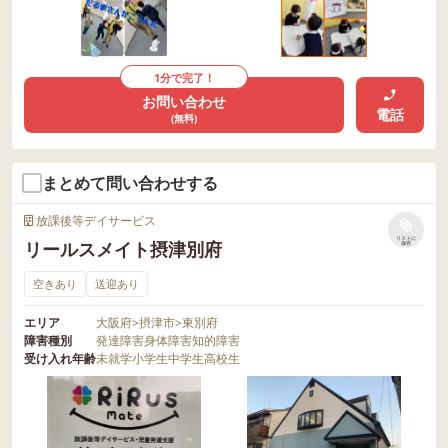
1分で完了！
お問い合わせ
電話
(無料)
まとめて問い合わせする
放課後等デイサービス
リストに
リールスメイト摂津別府
保存
空きあり
送迎あり
エリア
大阪府
>
摂津市
>
東別府
障害種別
発達障害
身体障害
知的障害
受け入れ年齢
未就学
小学生
中学生
高校生