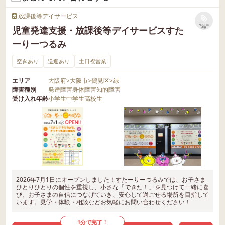
放課後等デイサービス
リストに
児童発達支援・放課後等デイサービスすた
保存
ーりーつるみ
空きあり
送迎あり
土日祝営業
エリア
大阪府
>
大阪市
>
鶴見区
>
緑
障害種別
発達障害
身体障害
知的障害
受け入れ年齢
小学生
中学生
高校生
2026年7月1日にオープンしました！すたーりーつるみでは、お子さま
ひとりひとりの個性を重視し、小さな「できた！」を見つけて一緒に喜
び、お子さまの自信につなげていき、安心して過ごせる場所を目指して
います。見学・体験・相談などお気軽にお問い合わせください！
1分で完了！