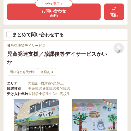
1分で完了！
お問い合わせ
電話
(無料)
まとめて問い合わせする
放課後等デイサービス
リストに
児童発達支援／放課後等デイサービスかい
保存
か
問い合わせ受付中
送迎あり
エリア
大阪府
>
摂津市
>
鳥飼上
障害種別
発達障害
身体障害
知的障害
受け入れ年齢
未就学
小学生
中学生
高校生