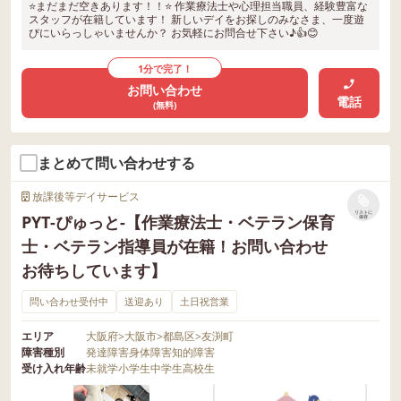
⭐まだまだ空きあります！！⭐ 作業療法士や心理担当職員、経験豊富な
スタッフが在籍しています！ 新しいデイをお探しのみなさま、一度遊
びにいらっしゃいませんか？ お気軽にお問合せ下さい♪👍😊
1分で完了！
お問い合わせ
電話
(無料)
まとめて問い合わせする
放課後等デイサービス
リストに
PYT-ぴゅっと-【作業療法士・ベテラン保育
保存
士・ベテラン指導員が在籍！お問い合わせ
お待ちしています】
問い合わせ受付中
送迎あり
土日祝営業
エリア
大阪府
>
大阪市
>
都島区
>
友渕町
障害種別
発達障害
身体障害
知的障害
受け入れ年齢
未就学
小学生
中学生
高校生