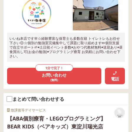
いいね本店です🌸☆経験豊富な保育士も多数在籍 トイレトレもお任せ
下さい😊☆個別の勉強室完備集中して課題に取り組めます✏️個別支援
で自立サポート🌱◉土日祝イベント多数◉おやつ代教材無料◉送迎あり◉昼
食買出し可(お金の勉強)◉プログラミング療育 お気軽にお問い合わせ下
さい。
1分で完了！
お問い合わせ
電話
(無料)
まとめて問い合わせする
放課後等デイサービス
リストに
【ABA個別療育・LEGOプログラミング】
保存
BEAR KIDS（ベアキッズ）東淀川瑞光店