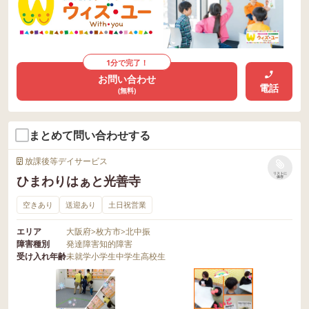
1分で完了！
お問い合わせ
電話
(無料)
まとめて問い合わせする
放課後等デイサービス
リストに
ひまわりはぁと光善寺
保存
空きあり
送迎あり
土日祝営業
エリア
大阪府
>
枚方市
>
北中振
障害種別
発達障害
知的障害
受け入れ年齢
未就学
小学生
中学生
高校生