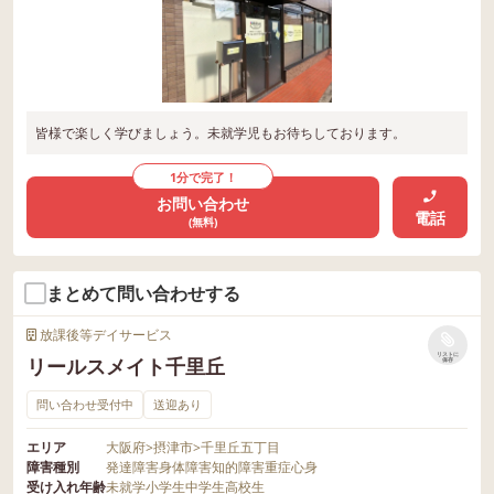
皆様で楽しく学びましょう。未就学児もお待ちしております。
1分で完了！
お問い合わせ
電話
(無料)
まとめて問い合わせする
放課後等デイサービス
リストに
リールスメイト千里丘
保存
問い合わせ受付中
送迎あり
エリア
大阪府
>
摂津市
>
千里丘五丁目
障害種別
発達障害
身体障害
知的障害
重症心身
受け入れ年齢
未就学
小学生
中学生
高校生