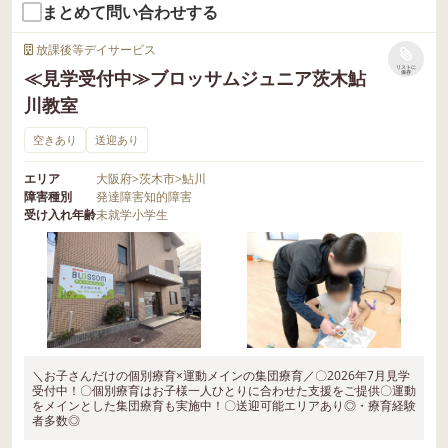
まとめて問い合わせする
放課後等デイサービス
リストに
≪見学受付中≫ブロッサムジュニア茨木鮎
保存
川教室
空きあり
送迎あり
エリア
大阪府
>
茨木市
>
鮎川
障害種別
発達障害
知的障害
受け入れ年齢
未就学
小学生
＼お子さんだけの個別療育×運動メインの集団療育／〇2026年7月見学
受付中！〇個別療育はお子様一人ひとりに合わせた支援をご提供〇運動
をメインとした集団療育も実施中！〇送迎可能エリアあり◎・療育経験
者多数◎