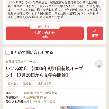
【SOLISTE】です⭐️作業療法士、経験豊富な児童指導員や保育士が在
籍！発達の土台を作り、長い人生の中で学んでいく「知識」の器を育て
ます！ソリストでは、様々な活動を通して社会で般化できるような取り
組みを目指しています！個別療育・集団活動・週末はイベントがあり、
楽しく経験を積み重ねられる事業所です🌈
1分で完了！
お問い合わせ
電話
(無料)
まとめて問い合わせする
放課後等デイサービス
リストに
いいね本店 【2026年9月1日新規オープ
保存
ン】【7月20日から見学会開始】
空きあり
送迎あり
土日祝営業
エリア
大阪府
>
大阪市
>
旭区
>
新森
障害種別
発達障害
知的障害
受け入れ年齢
未就学
小学生
中学生
高校生