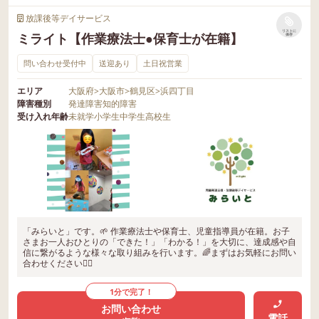
放課後等デイサービス
リストに
ミライト【作業療法士●保育士が在籍】
保存
問い合わせ受付中
送迎あり
土日祝営業
エリア
大阪府
>
大阪市
>
鶴見区
>
浜四丁目
障害種別
発達障害
知的障害
受け入れ年齢
未就学
小学生
中学生
高校生
「みらいと」です。🌱 作業療法士や保育士、児童指導員が在籍。お子
さまお一人おひとりの「できた！」「わかる！」を大切に、達成感や自
信に繋がるような様々な取り組みを行います。🌈まずはお気軽にお問い
合わせください🙆‍♀️
1分で完了！
お問い合わせ
電話