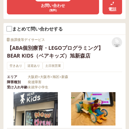
お問い合わせ
電話
(無料)
まとめて問い合わせする
放課後等デイサービス
リストに
【ABA個別療育・LEGOプログラミング】
保存
BEAR KIDS（ベアキッズ）旭新森店
空きあり
送迎あり
土日祝営業
エリア
大阪府
>
大阪市
>
旭区
>
新森
障害種別
発達障害
受け入れ年齢
未就学
小学生