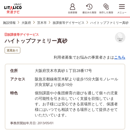
施設情報
大阪府
茨木市
放課後等デイサービス
ハイトップファミリー真砂
放課後等デイサービス
ハイトップファミリー真砂
リストに
保存
送迎あり
利用者募集でお悩みの事業者さまは
こちら
住所
大阪府茨木市真砂１丁目28番17号
アクセス
阪急京都線南茨木駅より徒歩15分大阪モノレール
沢良宜駅より徒歩10分
特色
個別課題や小集団療育の遊びを通して個々の児童
の可能性を引き出していく支援を目指していま
す。お子様には安心できる居場所として、保護者
様にはいつでも相談できる場所として提供させて
いただいています。
事務所開始年月日: 2013/05/01