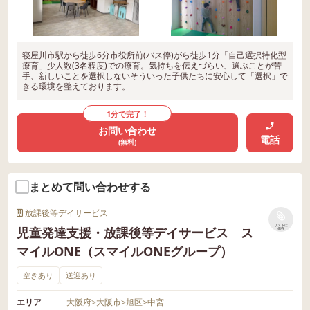
寝屋川市駅から徒歩6分市役所前(バス停)がら徒歩1分「自己選択特化型
療育」少人数(3名程度)での療育。気持ちを伝えづらい、選ぶことが苦
手、新しいことを選択しないそういった子供たちに安心して「選択」で
きる環境を整えております。
1分で完了！
お問い合わせ
電話
(無料)
まとめて問い合わせする
放課後等デイサービス
リストに
児童発達支援・放課後等デイサービス ス
保存
マイルONE（スマイルONEグループ）
空きあり
送迎あり
エリア
大阪府
>
大阪市
>
旭区
>
中宮