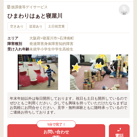
放課後等デイサービス
リストに
ひまわりはぁと寝屋川
保存
空きあり
送迎あり
土日祝営業
エリア
大阪府
>
寝屋川市
>
石津南町
障害種別
発達障害
身体障害
知的障害
受け入れ年齢
未就学
小学生
中学生
高校生
年末年始以外は毎日開所しております。祝日も土日も開所しているので
ぜひともご利用ください。少しでも興味を持っていただけたならまずは
お気軽にお問合せください。見学・無料体験ともに随時承っているので
ご連絡お待ちしております。
1分で完了！
お問い合わせ
電話
(無料)