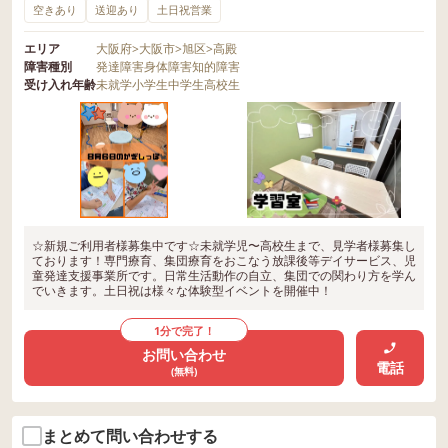
空きあり
送迎あり
土日祝営業
エリア
大阪府
>
大阪市
>
旭区
>
高殿
障害種別
発達障害
身体障害
知的障害
受け入れ年齢
未就学
小学生
中学生
高校生
☆新規ご利用者様募集中です☆未就学児〜高校生まで、見学者様募集し
ております！専門療育、集団療育をおこなう放課後等デイサービス、児
童発達支援事業所です。日常生活動作の自立、集団での関わり方を学ん
でいきます。土日祝は様々な体験型イベントを開催中！
1分で完了！
お問い合わせ
電話
(無料)
まとめて問い合わせする