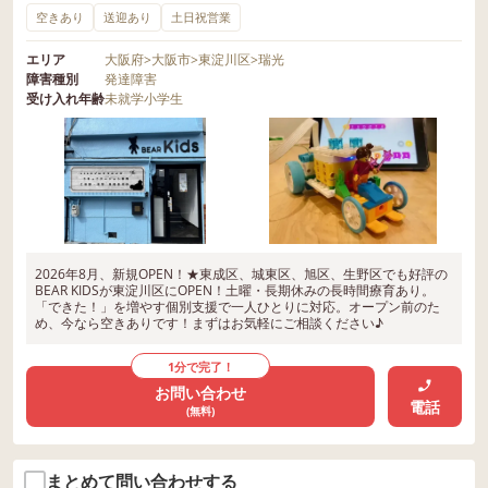
空きあり
送迎あり
土日祝営業
エリア
大阪府
>
大阪市
>
東淀川区
>
瑞光
障害種別
発達障害
受け入れ年齢
未就学
小学生
2026年8月、新規OPEN！★東成区、城東区、旭区、生野区でも好評の
BEAR KIDSが東淀川区にOPEN！土曜・長期休みの長時間療育あり。
「できた！」を増やす個別支援で一人ひとりに対応。オープン前のた
め、今なら空きありです！まずはお気軽にご相談ください♪
1分で完了！
お問い合わせ
電話
(無料)
まとめて問い合わせする