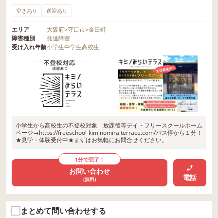
空きあり
送迎あり
エリア
大阪府
>
守口市
>
金田町
障害種別
発達障害
受け入れ年齢
小学生
中学生
高校生
小学生から高校生の不登校対象 放課後等デイ・フリースクールホーム
ページ→https://freeschool-kiminomiraiterrace.com/バス停から１分！
★見学・体験受付中★まずはお気軽にお問合せください。
1分で完了！
お問い合わせ
電話
(無料)
まとめて問い合わせする