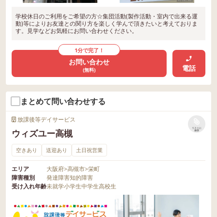
学校休日のご利用をご希望の方☆集団活動(製作活動・室内で出来る運
動)等によりお友達との関り方を楽しく学んで頂きたいと考えておりま
す。見学などお気軽にお問い合わせください。
1分で完了！
お問い合わせ
電話
(無料)
まとめて問い合わせする
放課後等デイサービス
リストに
ウィズユー高槻
保存
空きあり
送迎あり
土日祝営業
エリア
大阪府
>
高槻市
>
栄町
障害種別
発達障害
知的障害
受け入れ年齢
未就学
小学生
中学生
高校生