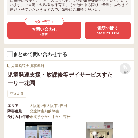
自由時間も多く、一人一人に合わせた支援の形を提供させていただいて
います。ご自宅・幼稚園や保育園、その他出来る限りご希望にあわせて
送迎させていただきますのでお気軽にご相談ください。
1分で完了！
電話で聞く
お問い合わせ
050-3173-8834
(無料)
まとめて問い合わせする
児童発達支援事業所
リストに
児童発達支援・放課後等デイサービスすた
保存
ーりー花園
空きあり
エリア
大阪府
>
東大阪市
>
吉田
障害種別
発達障害
知的障害
受け入れ年齢
未就学
小学生
中学生
高校生