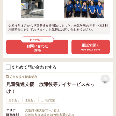
令和４年３月から児童発達支援開始しました。未就学児の見学・体験利
用随時受け付けております。お気軽にお問い合わせください。
1分で完了！
電話で聞く
お問い合わせ
050-3623-5446
(無料)
まとめて問い合わせする
児童発達支援事業所
リストに
児童発達支援 放課後等デイサービスみっ
保存
け！
空きあり
送迎あり
土日祝営業
エリア
大阪府
>
東大阪市
>
小若江
障害種別
発達障害
身体障害
知的障害
重症心身