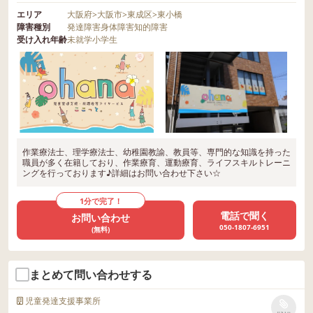
エリア
大阪府
>
大阪市
>
東成区
>
東小橋
障害種別
発達障害
身体障害
知的障害
受け入れ年齢
未就学
小学生
作業療法士、理学療法士、幼稚園教諭、教員等、専門的な知識を持った
職員が多く在籍しており、作業療育、運動療育、ライフスキルトレーニ
ングを行っております♪詳細はお問い合わせ下さい☆
1分で完了！
電話で聞く
お問い合わせ
050-1807-6951
(無料)
まとめて問い合わせする
児童発達支援事業所