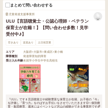
まとめて問い合わせする
児童発達支援事業所
リストに
ULU【言語聴覚士・公認心理師・ベテラン
保存
保育士が在籍！】【問い合わせ多数！見学
受付中♪】
空きあり
送迎あり
土日祝営業
エリア
大阪府
>
大阪市
>
東成区
>
東小橋
障害種別
発達障害
知的障害
受け入れ年齢
未就学
小学生
中学生
高校生
『ULU』です🌷言語聴覚士や経験豊富な保育士が在籍、お子様の『今』
を評価し『育つ力』をのばすお手伝いをさせていただきます😊✨個別療
育・集団療育、週末にはイベントなど沢山の経験ができる事業所です🌈