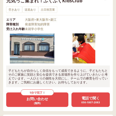
元気っこ集まれ！ふくふくKidsClub
空きあり
送迎あり
土日祝営業
エリア
大阪府
>
東大阪市
>
菱江
障害種別
発達障害
知的障害
受け入れ年齢
未就学
小学生
子どもたちが自分らしく自信をもって成長できるように、子どもたちと
そのご家族に笑顔と安心を提供できる居場所を作り上げていきたいと考
えています。一人ひとりの個性を大切にし、チームでの療育を行ってい
きます。ご気軽にお越しください。お待ちしております。
1分で完了！
電話で聞く
お問い合わせ
050-1807-2083
(無料)