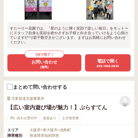
すたーりー花園では、「星のように輝く笑顔で楽しい毎日」をモットー
にスタッフ自身も笑顔を絶やさずお子様と向き合っていけるよう心掛け
ています!(^^)!若干数空きがございます。まずはお気軽にお問い合わせ
ください。
1分で完了！
電話で聞く
お問い合わせ
050-1808-0849
(無料)
まとめて問い合わせする
児童発達支援事業所
リストに
【広い室内遊び場が魅力！】ぷらすてん
保存
問い合わせ受付中
送迎あり
土日祝営業
エリア
大阪府
>
東大阪市
>
池島町
障害種別
発達障害
知的障害