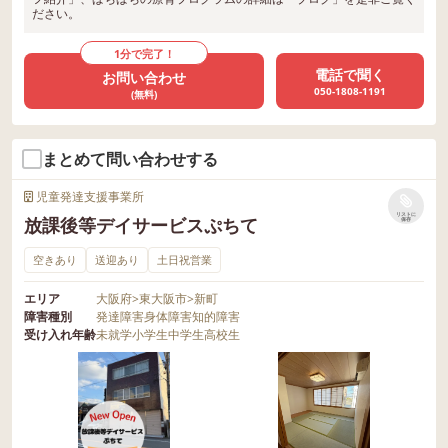
ださい。
1分で完了！
電話で聞く
お問い合わせ
050-1808-1191
(無料)
まとめて問い合わせする
児童発達支援事業所
リストに
放課後等デイサービスぷちて
保存
空きあり
送迎あり
土日祝営業
エリア
大阪府
>
東大阪市
>
新町
障害種別
発達障害
身体障害
知的障害
受け入れ年齢
未就学
小学生
中学生
高校生