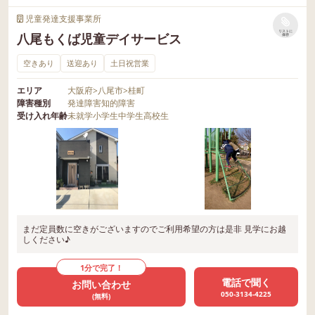
児童発達支援事業所
リストに
八尾もくば児童デイサービス
保存
空きあり
送迎あり
土日祝営業
エリア
大阪府
>
八尾市
>
桂町
障害種別
発達障害
知的障害
受け入れ年齢
未就学
小学生
中学生
高校生
まだ定員数に空きがございますのでご利用希望の方は是非 見学にお越
しください♪
1分で完了！
電話で聞く
お問い合わせ
050-3134-4225
(無料)