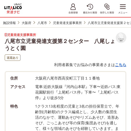
施設情報
大阪府
八尾市
児童発達支援事業所
八尾市立児童発達支援第２セ
児童発達支援事業所
八尾市立児童発達支援第２センター 八尾しょ
リストに
保存
うとく園
送迎あり
利用者募集でお悩みの事業者さまは
こちら
住所
大阪府八尾市西高安町三丁目１１番地
アクセス
電車:近鉄大阪線『河内山本駅』下車〜近鉄バス:東
花園駅前行『上尾町バス停』下車〜『上尾町バス
停』より徒歩5分
特色
1クラス13名程度の児童と3名の担任保育士で、年
齢別(月齢順)のクラス編成とし、少人数の集団生
活のなかで、運動あそびやリズムあそび、造形あ
そび、ごっこあそび等の保育(集団あそび)を通し
て、様々な領域のあそびを経験していきます。ま