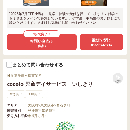
\2026年3月OPEN/現在、見学・体験の受付を行っています！未就学の
お子さまをメインで募集していますが、小学生・中高生のお子様もご相
談いただけます。まずはお気軽にお問い合わせください。
1分で完了！
電話で聞く
お問い合わせ
050-1794-7216
(無料)
まとめて問い合わせする
児童発達支援事業所
リストに
cocolo 児童デイサービス いしきり
保存
空きあり
送迎あり
エリア
大阪府
>
東大阪市
>
西石切町
障害種別
発達障害
知的障害
受け入れ年齢
未就学
小学生