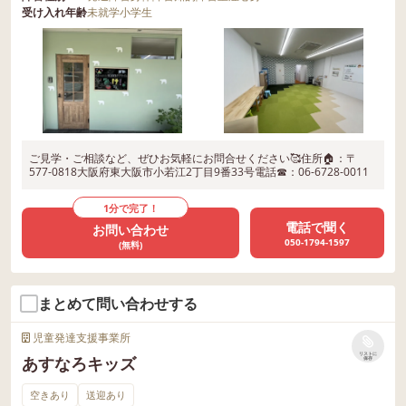
受け入れ年齢
未就学
小学生
ご見学・ご相談など、ぜひお気軽にお問合せください🥰住所🏠：〒
577-0818大阪府東大阪市小若江2丁目9番33号電話☎：06-6728-0011
1分で完了！
電話で聞く
お問い合わせ
050-1794-1597
(無料)
まとめて問い合わせする
児童発達支援事業所
リストに
あすなろキッズ
保存
空きあり
送迎あり