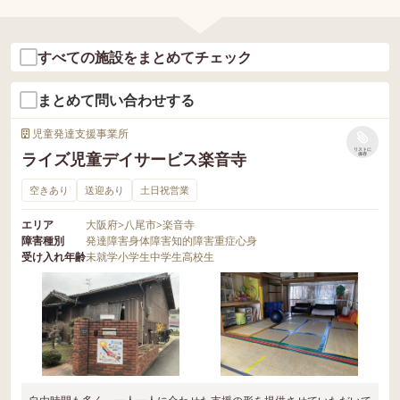
すべての施設をまとめてチェック
まとめて問い合わせする
児童発達支援事業所
リストに
ライズ児童デイサービス楽音寺
保存
空きあり
送迎あり
土日祝営業
エリア
大阪府
>
八尾市
>
楽音寺
障害種別
発達障害
身体障害
知的障害
重症心身
受け入れ年齢
未就学
小学生
中学生
高校生