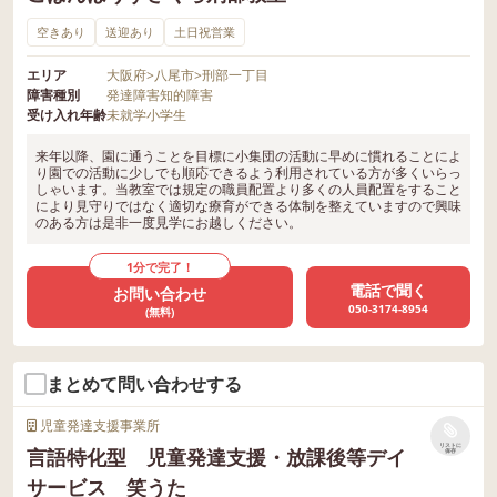
空きあり
送迎あり
土日祝営業
エリア
大阪府
>
八尾市
>
刑部一丁目
障害種別
発達障害
知的障害
受け入れ年齢
未就学
小学生
来年以降、園に通うことを目標に小集団の活動に早めに慣れることによ
り園での活動に少しでも順応できるよう利用されている方が多くいらっ
しゃいます。当教室では規定の職員配置より多くの人員配置をすること
により見守りではなく適切な療育ができる体制を整えていますので興味
のある方は是非一度見学にお越しください。
1分で完了！
電話で聞く
お問い合わせ
050-3174-8954
(無料)
まとめて問い合わせする
児童発達支援事業所
リストに
言語特化型 児童発達支援・放課後等デイ
保存
サービス 笑うた