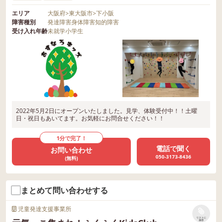
エリア
大阪府
>
東大阪市
>
下小阪
障害種別
発達障害
身体障害
知的障害
受け入れ年齢
未就学
小学生
2022年5月2日にオープンいたしました。見学、体験受付中！！土曜
日・祝日もあいてます。お気軽にお問合せください！！
1分で完了！
電話で聞く
お問い合わせ
050-3173-8436
(無料)
まとめて問い合わせする
児童発達支援事業所
リストに
保存