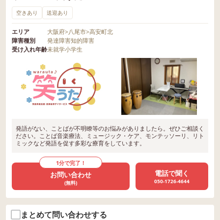
空きあり
送迎あり
エリア
大阪府
>
八尾市
>
高安町北
障害種別
発達障害
知的障害
受け入れ年齢
未就学
小学生
発語がない、ことばが不明瞭等のお悩みがありましたら。ぜひご相談く
ださい。ことば音楽療法、ミュージック・ケア、モンテッソーリ、リト
ミックなど発語を促す多彩な療育をしています。
1分で完了！
電話で聞く
お問い合わせ
050-1726-4644
(無料)
まとめて問い合わせする