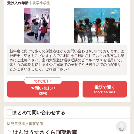
受け入れ年齢
未就学
小学生
新年度に向けて多くの保護者様からお問い合わせを頂いております。ま
だ若干、空きもございますのでご利用をご検討されておられる方はお早
めにご連絡下さい。室内大型遊び場や近隣のビニルハウスも活用して、
体と心の成長を促します😊ご家庭での子育てや学校生活での心配事な
どがございましたら、ご相談下さい！
1分で完了！
電話で聞く
お問い合わせ
050-3188-1667
(無料)
まとめて問い合わせする
児童発達支援事業所
リストに
こぱんはうすさくら刑部教室
保存