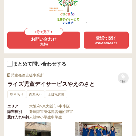
1分で完了！
電話で聞く
お問い合わせ
050-1809-0255
(無料)
まとめて問い合わせする
児童発達支援事業所
リストに
ライズ児童デイサービスやえのさと
保存
空きあり
送迎あり
土日祝営業
エリア
大阪府
>
東大阪市
>
中小阪
障害種別
発達障害
身体障害
知的障害
受け入れ年齢
未就学
小学生
中学生