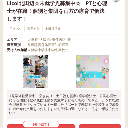
リストに
Licol北田辺☆未就学児募集中☆ PTと心理
保存
士が在籍！個別と集団を両方の療育で解決
します！
空きあり
送迎あり
土日祝営業
エリア
大阪府
>
大阪市
>
東住吉区
>
駒川
障害種別
発達障害
身体障害
知的障害
受け入れ年齢
未就学
小学生
中学生
高校生
⭐見学体験受付中 空きあり 土日祝も営業⭐理学療法士・公認心理士
による個別活動や集団活動を実施🪽子どもたちの『できた！』を育む総
合型療育を行なっています一貫したサポートで未就学〜高校生まで成長
に合わせた支援をいたします🌱お子様の気になるところをご相談くださ
い！
1分で完了！