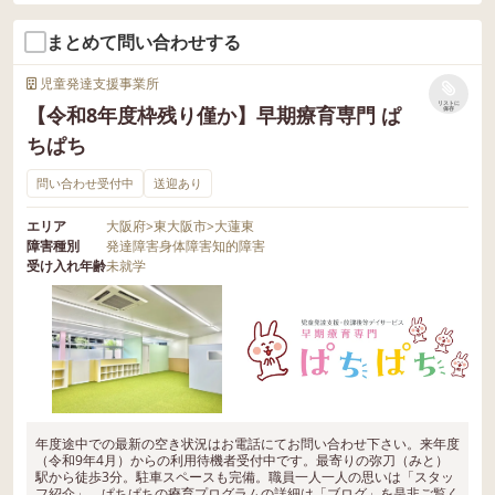
まとめて問い合わせする
児童発達支援事業所
リストに
【令和8年度枠残り僅か】早期療育専門 ぱ
保存
ちぱち
問い合わせ受付中
送迎あり
エリア
大阪府
>
東大阪市
>
大蓮東
障害種別
発達障害
身体障害
知的障害
受け入れ年齢
未就学
年度途中での最新の空き状況はお電話にてお問い合わせ下さい。来年度
（令和9年4月）からの利用待機者受付中です。最寄りの弥刀（みと）
駅から徒歩3分。駐車スペースも完備。職員一人一人の思いは「スタッ
フ紹介」、ぱちぱちの療育プログラムの詳細は「ブログ」を是非ご覧く