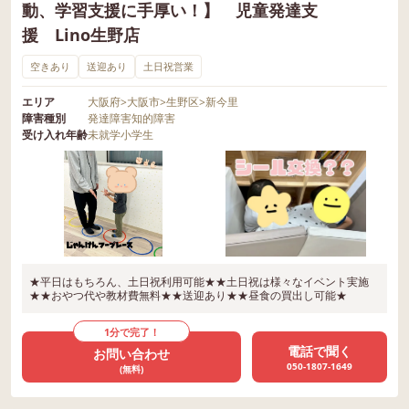
動、学習支援に手厚い！】 児童発達支
援 Lino生野店
空きあり
送迎あり
土日祝営業
エリア
大阪府
>
大阪市
>
生野区
>
新今里
障害種別
発達障害
知的障害
受け入れ年齢
未就学
小学生
★平日はもちろん、土日祝利用可能★★土日祝は様々なイベント実施
★★おやつ代や教材費無料★★送迎あり★★昼食の買出し可能★
1分で完了！
電話で聞く
お問い合わせ
050-1807-1649
(無料)