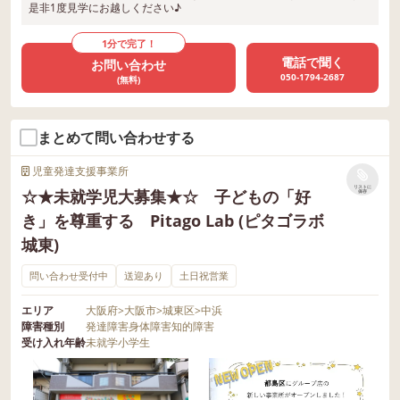
是非1度見学にお越しください♪
1分で完了！
電話で聞く
お問い合わせ
050-1794-2687
(無料)
まとめて問い合わせする
児童発達支援事業所
リストに
☆★未就学児大募集★☆ 子どもの「好
保存
き」を尊重する Pitago Lab (ピタゴラボ
城東)
問い合わせ受付中
送迎あり
土日祝営業
エリア
大阪府
>
大阪市
>
城東区
>
中浜
障害種別
発達障害
身体障害
知的障害
受け入れ年齢
未就学
小学生