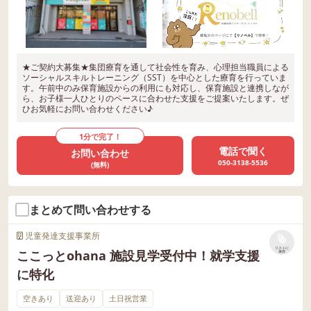
★ご契約大募集★集団療育を通して社会性を育み、心理担当職員による
ソーシャルスキルトレーニング（SST）を中心とした療育を行っていま
す。午前中のみ保育施設からの利用にも対応し、保育施設と連携しなが
ら、お子様一人ひとりのペースに合わせた支援をご提案いたします。ぜ
ひお気軽にお問い合わせください♪
1分で完了！
電話で聞く
お問い合わせ
050-3138-5536
(無料)
まとめて問い合わせする
児童発達支援事業所
リストに
ここっとohana 施設見学受付中！就学支援
保存
に特化
空きあり
送迎あり
土日祝営業