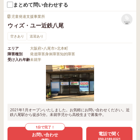
まとめて問い合わせする
児童発達支援事業所
リストに
ウィズ・ユー近鉄八尾
保存
空きあり
送迎あり
エリア
大阪府
>
八尾市
>
北本町
障害種別
発達障害
身体障害
知的障害
受け入れ年齢
未就学
2021年1月オープンいたしました。お気軽にお問い合わせください。近
鉄八尾駅から徒歩5分。未就学児から高校生まで募集中。
1分で完了！
電話で聞く
お問い合わせ
050-3189-0321
(無料)