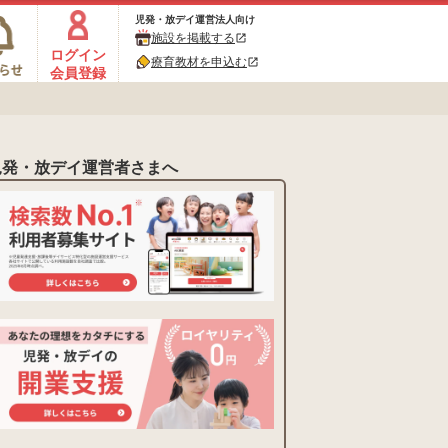
児発・放デイ運営法人向け
施設を掲載する
open_in_new
ログイン
療育教材を申込む
open_in_new
会員登録
児発・放デイ運営者さまへ