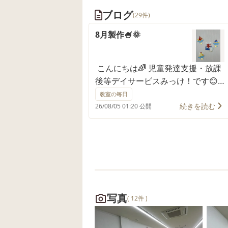
ブログ
(29件)
8月製作🍧🌞
こんにちは🌈 児童発達支援・放課
後等デイサービスみっけ！です😊
みっけ！の8月製作は、みんなでか
教室の毎日
き氷を作りましたよ🍧✨ 暑い日々
続きを読む
26/08/05 01:20 公開
がまだまだ続きますが、そんな暑
さも吹き飛ばしてくれるような涼
しげな作品たちです✨ 好きな絵の
具の色を選んで、タンポスタンプ
で思い思いに色付けしてくれまし
た！ フルーツもたくさんのせて、
おいしそうなかき氷ができあがり
写真
( 12件 )
ましたね☺️ ご見学・ご相談など、
ぜひお気軽にお問合せください🥰