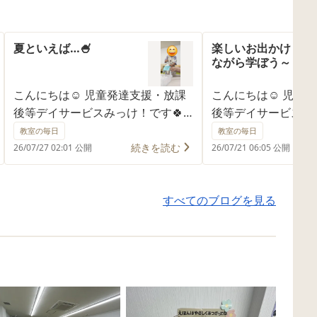
夏といえば…🍧
楽しいお出かけ🎵～
ながら学ぼう～
こんにちは☺ 児童発達支援・放課
こんにちは☺ 児童
後等デイサービスみっけ！です🍀
後等デイサービスみ
毎日猛暑が続いていますね🌞 今回
今回も外出支援の様
教室の毎日
教室の毎日
は「夏といえば…のアレを作っちゃ
ます✨ 海の日に【
続きを読む
26/07/27 02:01 公開
26/07/21 06:05 公開
おう！」ということで、 おやつク
館】へお出かけしまし
ッキングで かき氷 を作って食
を見て回りながら、
すべてのブログを見る
べました✨ 大きな氷を目の前にし
るんやろ…？」「こ
て、すでに待ちきれない様子☺
る！」「やってみた
「自分でやりたい！」と興味津々
なことに興味を持ち
🌟 ガリガリと削れる感触を楽しみ
物に触れてみたり、
ながら カチカチだった氷がフワフ
を楽しんでいました
ワになって出てくる様子を 「雪み
ショー(花火の化学)
たいだね～」と言いながらジーっ
生は、熱心にメモを