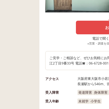
お
電話で聞く場
※営業・調査を
ご見学・ご相談など、ぜひお気軽にお問合せ
江2丁目9番33号 電話☎：06-6728-001
大阪府東大阪市小若江2
アクセス
長瀬駅から546m、
受入障害
発達障害
身体障害
受入年齢
未就学
小学生