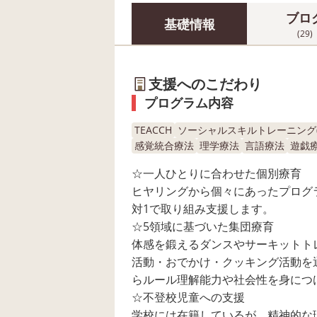
ブロ
基礎情報
(29)
支援へのこだわり
プログラム内容
TEACCH
ソーシャルスキルトレーニング(S
感覚統合療法
理学療法
言語療法
遊戯
☆一人ひとりに合わせた個別療育
ヒヤリングから個々にあったプログ
対1で取り組み支援します。
☆5領域に基づいた集団療育
体感を鍛えるダンスやサーキットト
活動・おでかけ・クッキング活動を
らルール理解能力や社会性を身につ
☆不登校児童への支援
学校には在籍しているが、精神的な