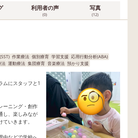
グ
利用者の声
写真
(0)
(12)
ST)
作業療法
個別療育
学習支援
応用行動分析(ABA)
療法
運動療法
集団療育
音楽療法
預かり支援
ラムにスタッフと1
レーニング・創作
通し、楽しみなが
けていきます。
理由などで学校へ