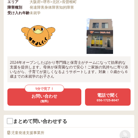
エリア
大阪府
>
堺市
>
北区
>
長曽根町
障害種別
発達障害
身体障害
知的障害
受け入れ年齢
未就学
2024年オープンしたばかり専門職と保育士がチームになって効果的な
支援を提供します。母体が保育園なので安心！ご家族の気持ちに寄り添
いながら、子育てが楽しくなるようサポートします。対象：０歳から６
歳までの未就学のお子さん
1分で完了！
電話で聞く
お問い合わせ
050-1725-8047
(無料)
まとめて問い合わせする
児童発達支援事業所