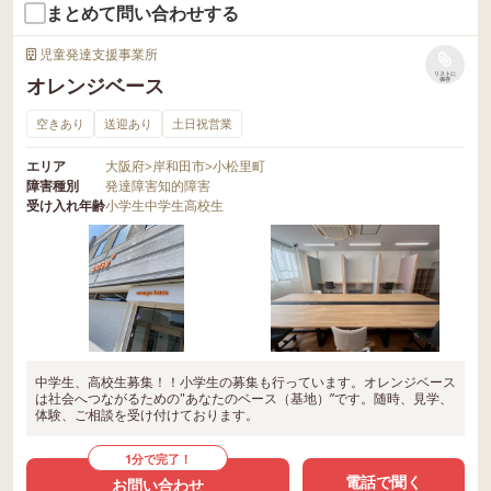
まとめて問い合わせする
児童発達支援事業所
リストに
オレンジベース
保存
空きあり
送迎あり
土日祝営業
エリア
大阪府
>
岸和田市
>
小松里町
障害種別
発達障害
知的障害
受け入れ年齢
小学生
中学生
高校生
中学生、高校生募集！！小学生の募集も行っています。オレンジベース
は社会へつながるための"あなたのベース（基地）”です。随時、見学、
体験、ご相談を受け付けております。
1分で完了！
電話で聞く
お問い合わせ