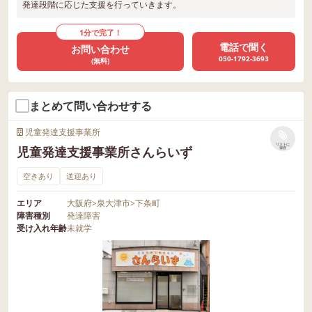
発達段階に応じた支援を行っていきます。
1分で完了！
電話で聞く
お問い合わせ
050-1792-3693
(無料)
まとめて問い合わせする
児童発達支援事業所
リストに
児童発達支援事業所さんらいず
保存
空きあり
送迎あり
エリア
大阪府
>
泉大津市
>
下条町
障害種別
発達障害
受け入れ年齢
未就学