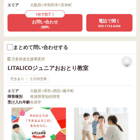
エリア
大阪府
>
岸和田市
>
宮本町
1分で完了！
電話で聞く
お問い合わせ
050-1724-8288
(無料)
まとめて問い合わせする
児童発達支援事業所
リストに
LITALICOジュニアおおとり教室
保存
空きあり
土日祝営業
エリア
大阪府
>
堺市
>
西区
>
鳳中町
障害種別
発達障害
知的障害
受け入れ年齢
未就学