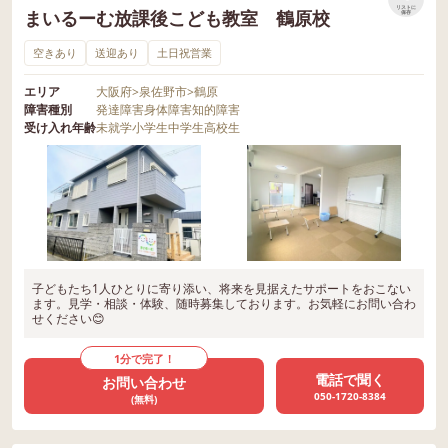
リストに
まいるーむ放課後こども教室 鶴原校
保存
空きあり
送迎あり
土日祝営業
エリア
大阪府
>
泉佐野市
>
鶴原
障害種別
発達障害
身体障害
知的障害
受け入れ年齢
未就学
小学生
中学生
高校生
子どもたち1人ひとりに寄り添い、将来を見据えたサポートをおこない
ます。見学・相談・体験、随時募集しております。お気軽にお問い合わ
せください😊
1分で完了！
電話で聞く
お問い合わせ
050-1720-8384
(無料)