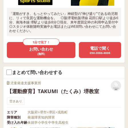
「運動がすき、もっとやってみたい」神経型の”伸び盛り”である幼児期
に、リィで良質な運動機会を。 ◎阪堺電軌阪堺線 花田口駅より徒歩6
分、南海本線 堺駅より徒歩8分◎現在、来年度固定枠の利用申込受付中
◎スタジオ体験随時実施中お電話またはWEB問い合わせにてお問い合
わせください。
1分で完了！
電話で聞く
お問い合わせ
050-3066-4006
(無料)
まとめて問い合わせする
児童発達支援事業所
リストに
【運動療育】TAKUMI（たくみ）堺教室
保存
空きあり
エリア
大阪府
>
堺市
>
堺区
>
戎島町
障害種別
発達障害
知的障害
受け入れ年齢
未就学
小学生
中学生
高校生