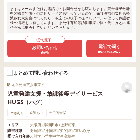
まずはメールまたはお電話でのお問合せをお願いします。完全母子分離
型の療育で園への送迎サービスも行っているので、保護者様の負担も軽
減され大変喜ばれており、教室での様子は様々なツールを使って保護者
様へ情報を共有しています。また保育所等訪問事業で園の先生方との連
携も密に取らせていただいております。
1分で完了！
電話で聞く
お問い合わせ
050-1793-2577
(無料)
まとめて問い合わせする
児童発達支援事業所
リストに
児童発達支援・放課後等デイサービス
保存
HUGS（ハグ）
空きあり
送迎あり
土日祝営業
エリア
大阪府
>
岸和田市
>
上野町東
障害種別
発達障害
身体障害
知的障害
重症心身
受け入れ年齢
未就学
小学生
中学生
高校生