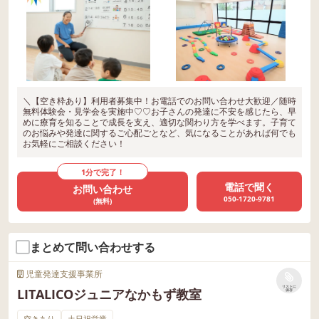
＼【空き枠あり】利用者募集中！お電話でのお問い合わせ大歓迎／随時
無料体験会・見学会を実施中♡♡お子さんの発達に不安を感じたら、早
めに療育を知ることで成長を支え、適切な関わり方を学べます。子育て
のお悩みや発達に関するご心配ごとなど、気になることがあれば何でも
お気軽にご相談ください！
1分で完了！
電話で聞く
お問い合わせ
050-1720-9781
(無料)
まとめて問い合わせする
児童発達支援事業所
リストに
LITALICOジュニアなかもず教室
保存
空きあり
土日祝営業