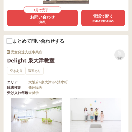
1分で完了！
電話で聞く
お問い合わせ
050-1792-4565
(無料)
まとめて問い合わせする
児童発達支援事業所
リストに
Delight 泉大津教室
保存
空きあり
送迎あり
エリア
大阪府
>
泉大津市
>
清水町
障害種別
発達障害
受け入れ年齢
未就学