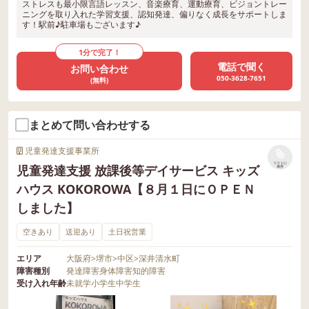
ストレスも最小限言語レッスン、音楽療育、運動療育、ビジョントレー
ニングを取り入れた学習支援、認知発達、偏りなく成長をサポートしま
す！駅前♪駐車場もございます♪
1分で完了！
電話で聞く
お問い合わせ
050-3628-7651
(無料)
まとめて問い合わせする
児童発達支援事業所
リストに
児童発達支援 放課後等デイサービス キッズ
保存
ハウス KOKOROWA【８月１日にＯＰＥＮ
しました】
空きあり
送迎あり
土日祝営業
エリア
大阪府
>
堺市
>
中区
>
深井清水町
障害種別
発達障害
身体障害
知的障害
受け入れ年齢
未就学
小学生
中学生