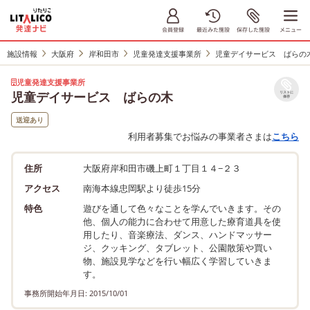
施設情報
大阪府
岸和田市
児童発達支援事業所
児童デイサービス ばらの
児童発達支援事業所
児童デイサービス ばらの木
リストに
保存
送迎あり
利用者募集でお悩みの事業者さまは
こちら
住所
大阪府岸和田市磯上町１丁目１４−２３
アクセス
南海本線忠岡駅より徒歩15分
特色
遊びを通して色々なことを学んでいきます。その
他、個人の能力に合わせて用意した療育道具を使
用したり、音楽療法、ダンス、ハンドマッサー
ジ、クッキング、タブレット、公園散策や買い
物、施設見学などを行い幅広く学習していきま
す。
事務所開始年月日: 2015/10/01