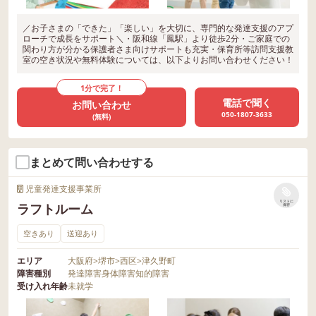
／お子さまの「できた」「楽しい」を大切に、専門的な発達支援のアプ
ローチで成長をサポート＼・阪和線「鳳駅」より徒歩2分・ご家庭での
関わり方が分かる保護者さま向けサポートも充実・保育所等訪問支援教
室の空き状況や無料体験については、以下よりお問い合わせください！
1分で完了！
電話で聞く
お問い合わせ
050-1807-3633
(無料)
まとめて問い合わせする
児童発達支援事業所
リストに
ラフトルーム
保存
空きあり
送迎あり
エリア
大阪府
>
堺市
>
西区
>
津久野町
障害種別
発達障害
身体障害
知的障害
受け入れ年齢
未就学