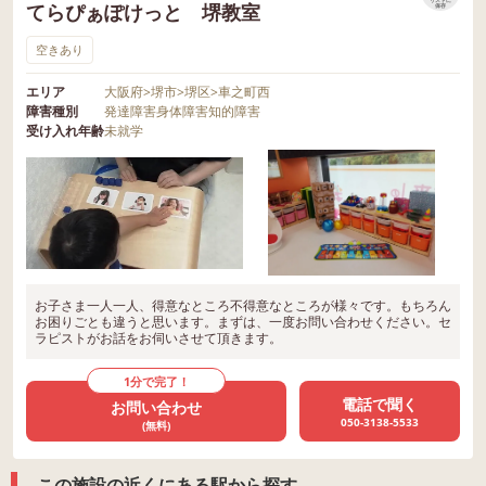
リストに
てらぴぁぽけっと 堺教室
保存
空きあり
エリア
大阪府
>
堺市
>
堺区
>
車之町西
障害種別
発達障害
身体障害
知的障害
受け入れ年齢
未就学
お子さま一人一人、得意なところ不得意なところが様々です。もちろん
お困りごとも違うと思います。まずは、一度お問い合わせください。セ
ラピストがお話をお伺いさせて頂きます。
1分で完了！
電話で聞く
お問い合わせ
050-3138-5533
(無料)
この施設の近くにある駅から探す