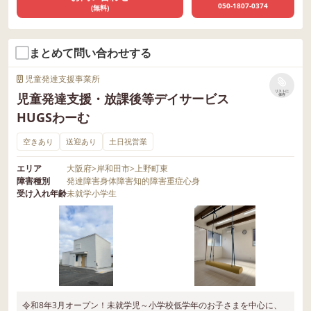
050-1807-0374
(無料)
まとめて問い合わせする
児童発達支援事業所
リストに
児童発達支援・放課後等デイサービス
保存
HUGSわーむ
空きあり
送迎あり
土日祝営業
エリア
大阪府
>
岸和田市
>
上野町東
障害種別
発達障害
身体障害
知的障害
重症心身
受け入れ年齢
未就学
小学生
令和8年3月オープン！未就学児～小学校低学年のお子さまを中心に、