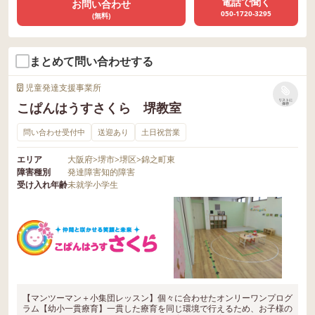
電話で聞く
お問い合わせ
050-1720-3295
(無料)
まとめて問い合わせする
児童発達支援事業所
リストに
こぱんはうすさくら 堺教室
保存
問い合わせ受付中
送迎あり
土日祝営業
エリア
大阪府
>
堺市
>
堺区
>
錦之町東
障害種別
発達障害
知的障害
受け入れ年齢
未就学
小学生
【マンツーマン＋小集団レッスン】個々に合わせたオンリーワンプログ
ラム【幼小一貫療育】一貫した療育を同じ環境で行えるため、お子様の