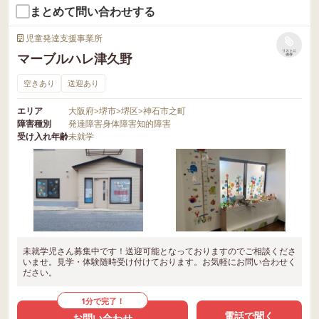
まとめて問い合わせする
児童発達支援事業所
リストに
マーブルハレ津久野
保存
空きあり
送迎あり
エリア
大阪府
>
堺市
>
堺区
>
神石市之町
障害種別
発達障害
身体障害
知的障害
受け入れ年齢
未就学
未就学児さん募集中です！送迎可能となっておりますのでご相談くださ
いませ。見学・体験随時受け付けております。お気軽にお問い合わせく
ださい。
1分で完了！
電話で聞く
お問い合わせ