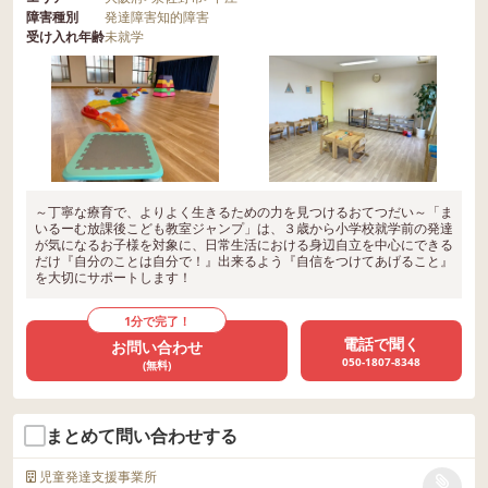
障害種別
発達障害
知的障害
受け入れ年齢
未就学
～丁寧な療育で、よりよく生きるための力を見つけるおてつだい～「ま
いるーむ放課後こども教室ジャンプ」は、３歳から小学校就学前の発達
が気になるお子様を対象に、日常生活における身辺自立を中心にできる
だけ『自分のことは自分で！』出来るよう『自信をつけてあげること』
を大切にサポートします！
1分で完了！
電話で聞く
お問い合わせ
050-1807-8348
(無料)
まとめて問い合わせする
児童発達支援事業所