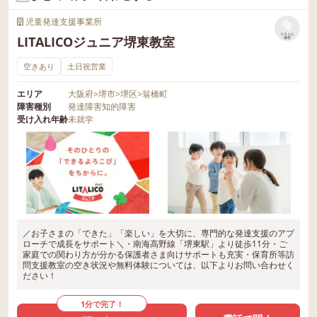
児童発達支援事業所
リストに
LITALICOジュニア堺東教室
保存
空きあり
土日祝営業
エリア
大阪府
>
堺市
>
堺区
>
翁橋町
障害種別
発達障害
知的障害
受け入れ年齢
未就学
／お子さまの「できた」「楽しい」を大切に、専門的な発達支援のアプ
ローチで成長をサポート＼・南海高野線「堺東駅」より徒歩11分・ご
家庭での関わり方が分かる保護者さま向けサポートも充実・保育所等訪
問支援教室の空き状況や無料体験については、以下よりお問い合わせく
ださい！
1分で完了！