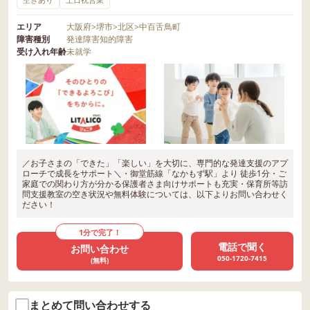
エリア
大阪府
>
堺市
>
北区
>
中百舌鳥町
障害種別
発達障害
知的障害
受け入れ年齢
未就学
／お子さまの「できた」「楽しい」を大切に、専門的な発達支援のアプ
ローチで成長をサポート＼・御堂筋線「なかもず駅」より 徒歩1分・ご
家庭での関わり方が分かる保護者さま向けサポートも充実・保育所等訪
問支援教室の空き状況や無料体験については、以下よりお問い合わせく
ださい！
1分で完了！
電話で聞く
お問い合わせ
050-1720-7415
(無料)
まとめて問い合わせする