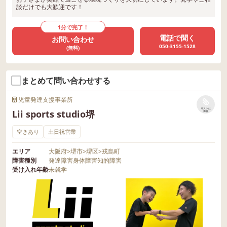
談だけでも大歓迎です！
1分で完了！
電話で聞く
お問い合わせ
050-3155-1528
(無料)
まとめて問い合わせする
児童発達支援事業所
リストに
Lii sports studio堺
保存
空きあり
土日祝営業
エリア
大阪府
>
堺市
>
堺区
>
戎島町
障害種別
発達障害
身体障害
知的障害
受け入れ年齢
未就学