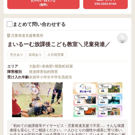
050-3503-8166
(無料)
まとめて問い合わせする
児童発達支援事業所
リストに
まいるーむ放課後こども教室＼児童発達／
保存
空きあり
送迎あり
土日祝営業
エリア
大阪府
>
泉南郡
>
熊取町紺屋
障害種別
発達障害
知的障害
受け入れ年齢
未就学
小学生
中学生
高校生
「初めての放課後等デイサービス・児童発達支援で不安…」そんな保護
者様も安心してご相談ください。一人ひとりの個性や成長に寄り添い、
お子さまが笑顔で過ごせる環境づくりを大切にしています。見学やご相