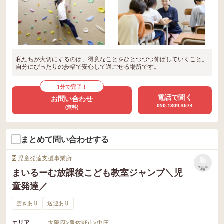
私たちが大切にするのは、得意なことをひとつづつ伸ばしていくこと。
自分にぴったりの歩幅で安心して過ごせる場所です。
1分で完了！
電話で聞く
お問い合わせ
050-1809-3674
(無料)
まとめて問い合わせする
児童発達支援事業所
リストに
まいるーむ放課後こども教室ジャンプ＼児
保存
童発達／
空きあり
送迎あり
エリア
大阪府
>
泉佐野市
>
中庄