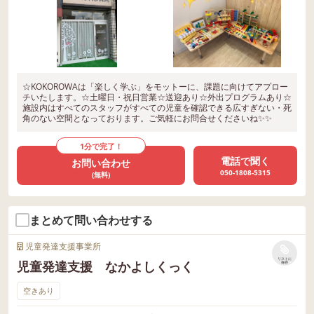
☆KOKOROWAは「楽しく学ぶ」をモットーに、課題に向けてアプロー
チいたします。☆土曜日・祝日営業☆送迎あり☆外出プログラムあり☆
施設内はすべてのスタッフがすべての児童を確認できる広すぎない・死
角のない空間となっております。ご気軽にお問合せくださいね✨✨
1分で完了！
電話で聞く
お問い合わせ
050-1808-5315
(無料)
まとめて問い合わせする
児童発達支援事業所
リストに
児童発達支援 なかよしくっく
保存
空きあり