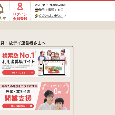
児発・放デイ運営法人向け
施設を掲載する
open_in_new
ログイン
療育教材を申込む
open_in_new
会員登録
児発・放デイ運営者さまへ