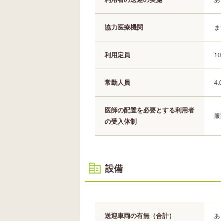
協力医療機関
ま
利用定員
1
常勤人員
4
医師の配置を必要とする利用者
服
の受入体制
設備
送迎車両の有無（合計）
あ