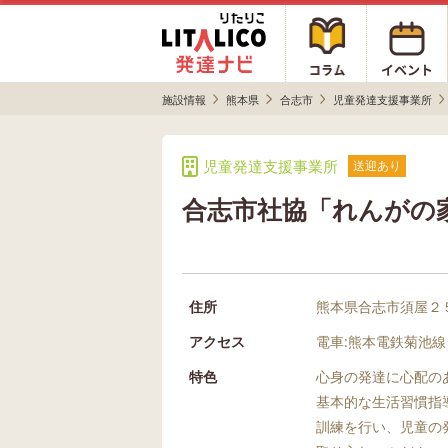
施設情報
熊本県
合志市
児童発達支援事業所
児童発達支援事業所
送迎あり
合志市社協「れんがの
住所
熊本県合志市須屋２
アクセス
電車:熊本電鉄菊池
特色
心身の発達に心配の
基本的な生活習慣指
訓練を行い、児童の