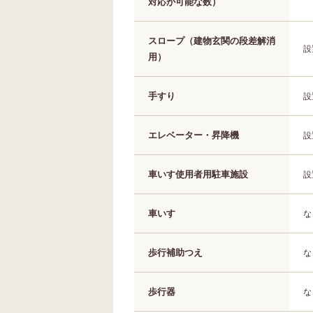
対応が可能な数）
スロープ（建物玄関の段差解消
設
用）
手すり
設
エレベーター・昇降機
設
車いす使用者用駐車施設
設
車いす
な
歩行補助つえ
な
歩行器
な