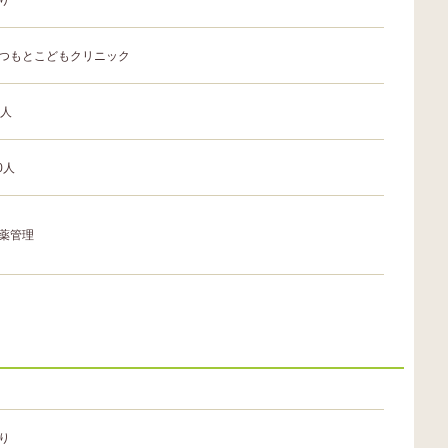
つもとこどもクリニック
0人
.0人
薬管理
り