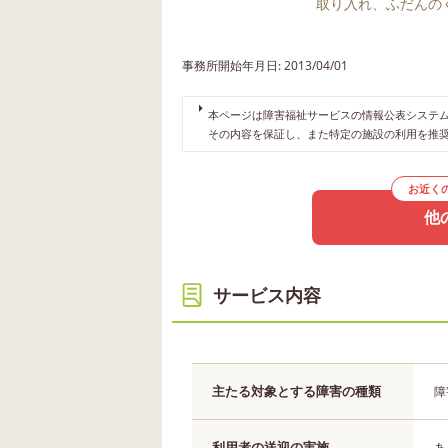
取り入れ、ふだんの
事務所開始年月日: 2013/04/01
本ページは障害福祉サービスの情報公表システムや
その内容を保証し、また特定の施設の利用を推
お近く
他
サービス内容
主たる対象とする障害の種類
障
利用者の送迎の実施
あ