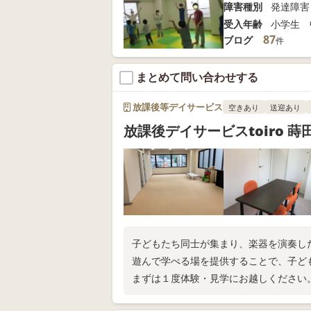
障害種別
発達障害
受入年齢
小学生 
87
ブログ
件
まとめて問い合わせする
放課後等デイサービス
空きあり
送迎あり
放課後デイサービスtoiro 蒔
子どもたち同士が集まり、楽器を演奏し
遊んで学べる場を提供することで、子ど
まずは１度体験・見学にお越しください