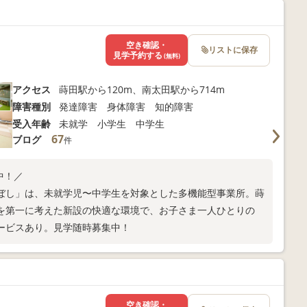
空き確認・
リストに保存
見学予約する
(無料)
アクセス
蒔田駅から120m、南太田駅から714m
障害種別
発達障害 身体障害 知的障害
受入年齢
未就学 小学生 中学生
67
ブログ
件
中！／
ぼし」は、未就学児〜中学生を対象とした多機能型事業所。蒔
を第一に考えた新設の快適な環境で、お子さま一人ひとりの
ービスあり。見学随時募集中！
空き確認・