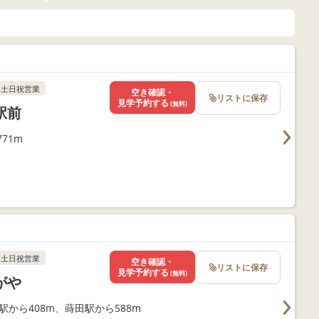
土日祝営業
空き確認・
リストに保存
見学予約する
(無料)
駅前
71m
土日祝営業
空き確認・
リストに保存
見学予約する
(無料)
がや
駅から408m、蒔田駅から588m