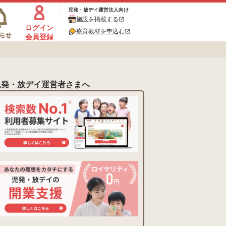
児発・放デイ運営法人向け
施設を掲載する
open_in_new
ログイン
療育教材を申込む
open_in_new
会員登録
児発・放デイ運営者さまへ