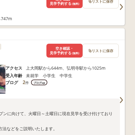
リストに保存
見学予約する
(無料)
747m
空き確認・
リストに保存
見学予約する
(無料)
アクセス
上大岡駅から644m、弘明寺駅から1025m
受入年齢
未就学 小学生 中学生
2
ブログ
件
ブログup
ープンに向けて、火曜日～土曜日に現在見学を受け付けており
方法などをご説明いたします。