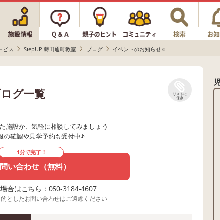
ービス
StepUP 蒔田通町教室
ブログ
イベントのお知らせ☺️
ブログ一覧
リストに
保存
た施設か、気軽に相談してみましょう
報の確認や見学予約も受付中♪
1分で完了！
問い合わせ（無料）
合はこちら：050-3184-4607
目的としたお問い合わせはご遠慮ください