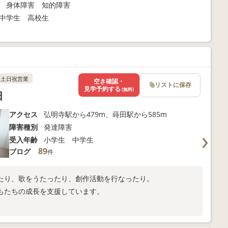
 身体障害 知的障害
中学生 高校生
土日祝営業
空き確認・
リストに保存
見学予約する
(無料)
田
アクセス
弘明寺駅から479m、蒔田駅から585m
障害種別
発達障害
受入年齢
小学生 中学生
89
ブログ
件
たり、歌をうたったり、創作活動を行なったり。
もたちの成長を支援しています。
。