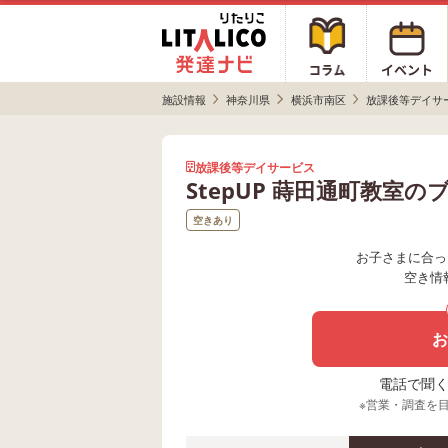
施設情報
神奈川県
横浜市南区
放課後等デイサ
放課後等デイサービス
StepUP 蒔田通町教室の
空きあり
お子さまに合っ
空き情
お
電話で聞く場
※営業・調査を