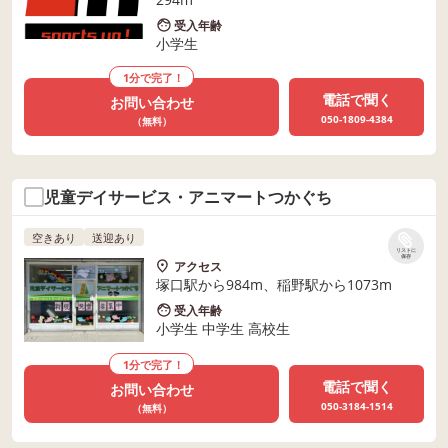
受入年齢
小学生
1分で完了！
電話で聞く
お問い合わせ
050-1809-4384
（無料）
児童デイサービス・アニマートつかぐち
空きあり
送迎あり
リストに
保存
アクセス
塚口駅から984m、稲野駅から1073m
受入年齢
小学生 中学生 高校生
1分で完了！
電話で聞く
お問い合わせ
050-3184-1514
（無料）