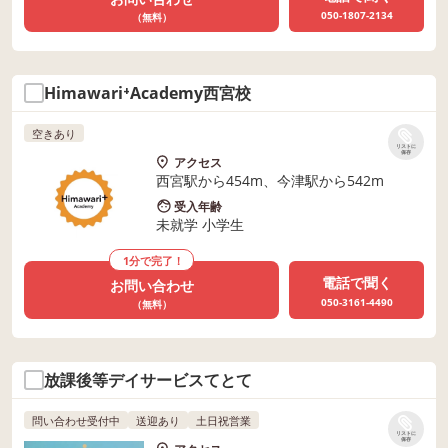
050-1807-2134
（無料）
Himawari⁺Academy西宮校
空きあり
リストに
保存
アクセス
西宮駅から454m、今津駅から542m
受入年齢
未就学 小学生
1分で完了！
電話で聞く
お問い合わせ
050-3161-4490
（無料）
放課後等デイサービスてとて
問い合わせ受付中
送迎あり
土日祝営業
リストに
保存