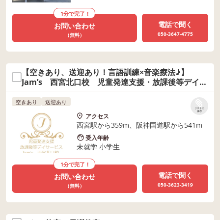
1分で完了！
電話で聞く
お問い合わせ
050-3647-4775
（無料）
【空きあり、送迎あり！言語訓練×音楽療法♪】
Jam’s 西宮北口校 児童発達支援・放課後等デイサ
ービス
空きあり
送迎あり
リストに
保存
アクセス
西宮駅から359m、阪神国道駅から541m
受入年齢
未就学 小学生
1分で完了！
電話で聞く
お問い合わせ
050-3623-3419
（無料）