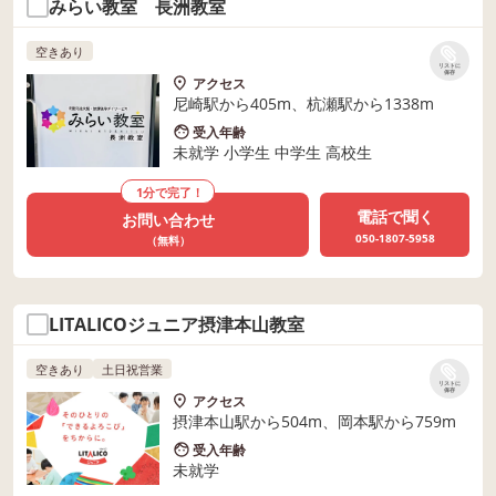
みらい教室 長洲教室
空きあり
リストに
保存
アクセス
尼崎駅から405m、杭瀬駅から1338m
受入年齢
未就学 小学生 中学生 高校生
1分で完了！
電話で聞く
お問い合わせ
050-1807-5958
（無料）
LITALICOジュニア摂津本山教室
空きあり
土日祝営業
リストに
保存
アクセス
摂津本山駅から504m、岡本駅から759m
受入年齢
未就学