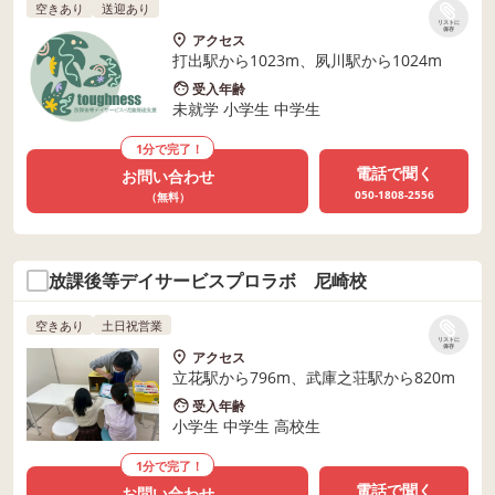
空きあり
送迎あり
リストに
保存
アクセス
打出駅から1023m、夙川駅から1024m
受入年齢
未就学 小学生 中学生
1分で完了！
電話で聞く
お問い合わせ
050-1808-2556
（無料）
放課後等デイサービスプロラボ 尼崎校
空きあり
土日祝営業
リストに
保存
アクセス
立花駅から796m、武庫之荘駅から820m
受入年齢
小学生 中学生 高校生
1分で完了！
電話で聞く
お問い合わせ