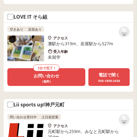
LOVE IT そら組
空きあり
送迎あり
リストに
保存
アクセス
灘駅から319m、岩屋駅から527m
受入年齢
未就学
1分で完了！
電話で聞く
お問い合わせ
050-1809-3436
（無料）
Lii sports up!神戸元町
問い合わせ受付中
土日祝営業
リストに
保存
アクセス
元町駅から259m、みなと元町駅から
294m