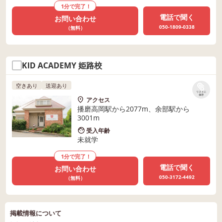
1分で完了！
電話で聞く
お問い合わせ
050-1809-0338
（無料）
KID ACADEMY 姫路校
空きあり
送迎あり
リストに
保存
アクセス
播磨高岡駅から2077m、余部駅から
3001m
受入年齢
未就学
1分で完了！
電話で聞く
お問い合わせ
050-3172-4492
（無料）
掲載情報について