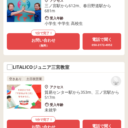
アクセス
三ノ宮駅から612m、春日野道駅から
681m
受入年齢
小学生 中学生 高校生
1分で完了！
電話で聞く
お問い合わせ
050-3172-4952
（無料）
LITALICOジュニア三宮教室
空きあり
土日祝営業
リストに
保存
アクセス
貿易センター駅から353m、三ノ宮駅から
517m
受入年齢
未就学
1分で完了！
電話で聞く
お問い合わせ