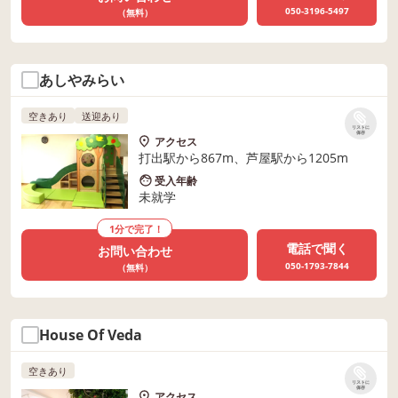
050-3196-5497
（無料）
あしやみらい
空きあり
送迎あり
リストに
保存
アクセス
打出駅から867m、芦屋駅から1205m
受入年齢
未就学
1分で完了！
電話で聞く
お問い合わせ
050-1793-7844
（無料）
House Of Veda
空きあり
リストに
保存
アクセス