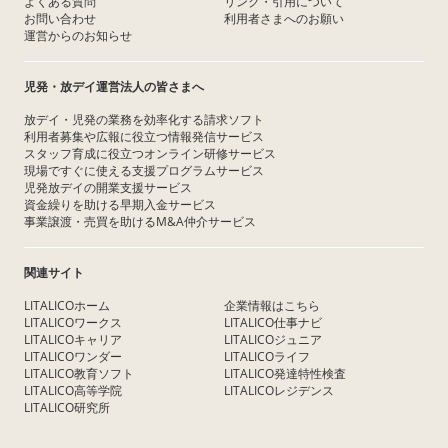
よくある質問
リンク・引用について
お問い合わせ
利用者さまへのお願い
運営からのお知らせ
児発・放デイ運営法人の皆さまへ
放デイ・児発の業務を効率化する請求ソフト
利用者募集や広報に役立つ情報発信サービス
スタッフ育成に役立つオンライン研修サービス
現場ですぐに使える支援プログラムサービス
児発放デイの開業支援サービス
資金繰りを助ける早期入金サービス
事業譲渡・売買を助けるM&A仲介サービス
関連サイト
LITALICOホーム
企業情報はこちら
LITALICOワークス
LITALICO仕事ナビ
LITALICOキャリア
LITALICOジュニア
LITALICOワンダー
LITALICOライフ
LITALICO教育ソフト
LITALICO発達特性検査
LITALICO高等学院
LITALICOレジデンス
LITALICO研究所