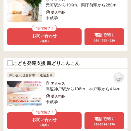
元町駅から196m、県庁前駅から286m
受入年齢
未就学
1分で完了！
電話で聞く
お問い合わせ
050-1793-4920
（無料）
こども発達支援 親どりこんこん
問い合わせ受付中
送迎あり
リストに
保存
アクセス
高速神戸駅から108m、神戸駅から414m
受入年齢
未就学
1分で完了！
電話で聞く
お問い合わせ
050-3184-1379
（無料）