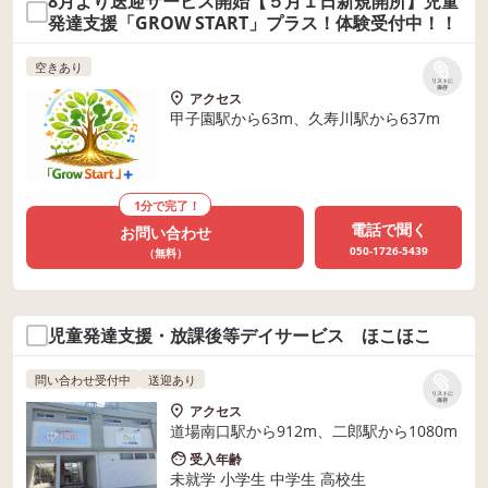
8月より送迎サービス開始【５月１日新規開所】児童
発達支援「GROW START」プラス！体験受付中！！
空きあり
リストに
保存
アクセス
甲子園駅から63m、久寿川駅から637m
1分で完了！
電話で聞く
お問い合わせ
050-1726-5439
（無料）
児童発達支援・放課後等デイサービス ほこほこ
問い合わせ受付中
送迎あり
リストに
保存
アクセス
道場南口駅から912m、二郎駅から1080m
受入年齢
未就学 小学生 中学生 高校生