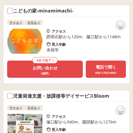
こどもの家-minamimachi-
空きあり
送迎あり
リストに
保存
アクセス
西明石駅から120m、藤江駅から1148m
受入年齢
未就学
1分で完了！
電話で聞く
お問い合わせ
050-1792-8941
（無料）
児童発達支援・放課後等デイサービスBloom
空きあり
送迎あり
リストに
保存
アクセス
塚口駅から940m、園田駅から1276m
受入年齢