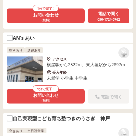
1分で完了！
電話で聞く
お問い合わせ
050-1724-0762
（無料）
AN's あい
空きあり
送迎あり
リストに
保存
アクセス
横屋駅から2522m、東大垣駅から2897m
受入年齢
未就学 小学生 中学生
1分で完了！
お問い合わせ
電話で聞く
（無料）
自己実現型こども育ち塾つきのうさぎ 神戸
空きあり
土日祝営業
リストに