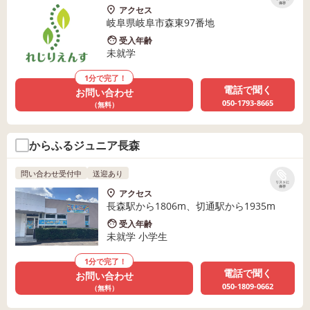
保存
アクセス
岐阜県岐阜市森東97番地
受入年齢
未就学
1分で完了！
電話で聞く
お問い合わせ
050-1793-8665
（無料）
からふるジュニア長森
問い合わせ受付中
送迎あり
リストに
保存
アクセス
長森駅から1806m、切通駅から1935m
受入年齢
未就学 小学生
1分で完了！
電話で聞く
お問い合わせ
050-1809-0662
（無料）