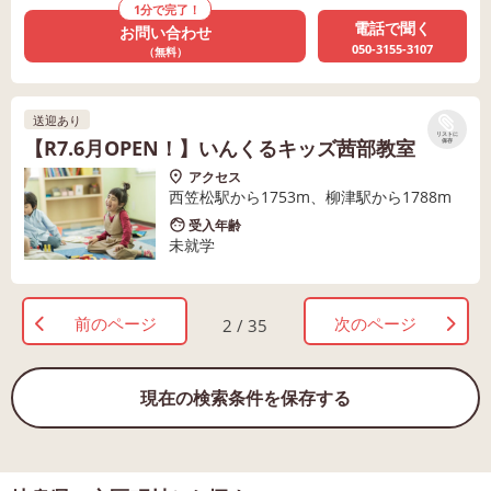
1分で完了！
電話で聞く
お問い合わせ
050-3155-3107
（無料）
送迎あり
リストに
【R7.6月OPEN！】いんくるキッズ茜部教室
保存
アクセス
西笠松駅から1753m、柳津駅から1788m
受入年齢
未就学
前のページ
次のページ
2 / 35
現在の検索条件を保存する