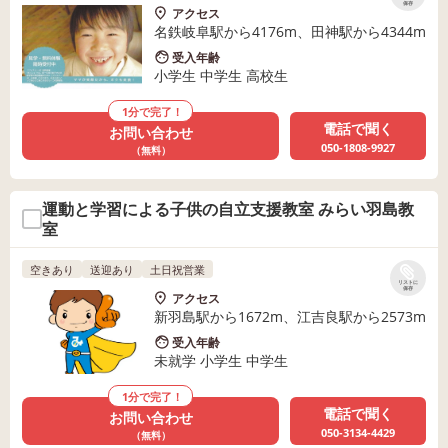
保存
アクセス
名鉄岐阜駅から4176m、田神駅から4344m
受入年齢
小学生 中学生 高校生
1分で完了！
電話で聞く
お問い合わせ
050-1808-9927
（無料）
運動と学習による子供の自立支援教室 みらい羽島教
室
空きあり
送迎あり
土日祝営業
リストに
保存
アクセス
新羽島駅から1672m、江吉良駅から2573m
受入年齢
未就学 小学生 中学生
1分で完了！
電話で聞く
お問い合わせ
050-3134-4429
（無料）