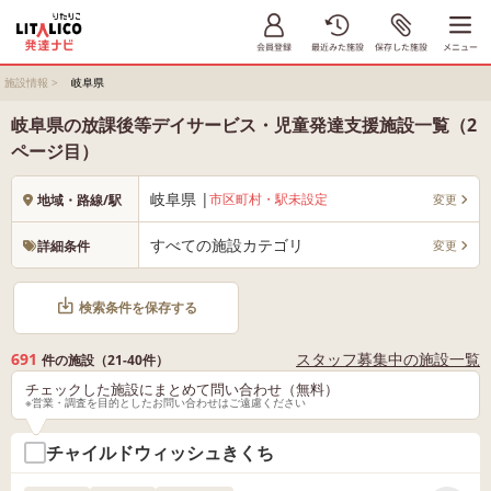
施設情報
>
岐阜県
岐阜県の放課後等デイサービス・児童発達支援施設一覧（2
ページ目）
岐阜県 |
市区町村・駅未設定
変更
地域・路線/駅
すべての施設カテゴリ
変更
詳細条件
検索条件を保存する
691
スタッフ募集中の施設一覧
件の施設（21-40件）
チェックした施設にまとめて問い合わせ（無料）
※営業・調査を目的としたお問い合わせはご遠慮ください
チャイルドウィッシュきくち