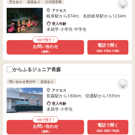
空きあり
送迎あり
土日祝営業
リストに
保存
アクセス
岐阜駅から874m、名鉄岐阜駅から1234m
受入年齢
未就学 小学生 中学生
1分で完了！
電話で聞く
お問い合わせ
050-1793-1780
（無料）
からふるジュニア長森
問い合わせ受付中
送迎あり
リストに
保存
アクセス
長森駅から1806m、切通駅から1935m
受入年齢
未就学 小学生
1分で完了！
電話で聞く
お問い合わせ
050-1807-7828
（無料）