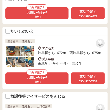
1分で完了！
電話で聞く
お問い合わせ
050-1785-4277
（無料）
たいしのいえ
空きあり
送迎あり
リストに
保存
アクセス
岐阜駅から1672m、西岐阜駅から1675m
受入年齢
未就学 小学生 中学生 高校生
1分で完了！
電話で聞く
お問い合わせ
050-1720-7839
（無料）
放課後等デイサービスあんじゅ
空きあり
送迎あり
土日祝営業
リストに