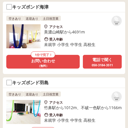
キッズボンド海津
空きあり
送迎あり
土日祝営業
リストに
保存
アクセス
美濃山崎駅から4691m
受入年齢
未就学 小学生 中学生 高校生
1分で完了！
電話で聞く
お問い合わせ
050-3184-3511
（無料）
キッズボンド羽島
空きあり
送迎あり
土日祝営業
リストに
保存
アクセス
竹鼻駅から1012m、不破一色駅から1166m
受入年齢
未就学 小学生 中学生 高校生