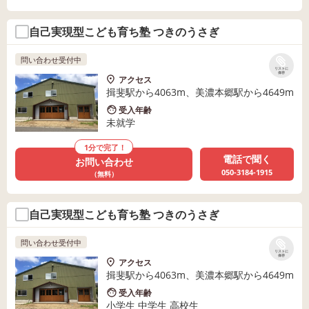
自己実現型こども育ち塾 つきのうさぎ
問い合わせ受付中
リストに
保存
アクセス
揖斐駅から4063m、美濃本郷駅から4649m
受入年齢
未就学
1分で完了！
電話で聞く
お問い合わせ
050-3184-1915
（無料）
自己実現型こども育ち塾 つきのうさぎ
問い合わせ受付中
リストに
保存
アクセス
揖斐駅から4063m、美濃本郷駅から4649m
受入年齢
小学生 中学生 高校生