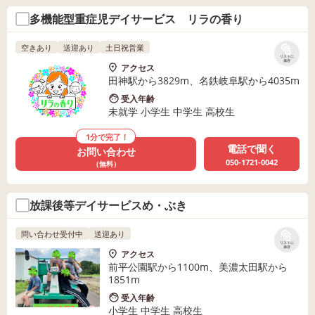
多機能型重症児デイサービス リラの香り
空きあり
送迎あり
土日祝営業
リストに
保存
アクセス
田神駅から3829m、名鉄岐阜駅から4035m
受入年齢
未就学 小学生 中学生 高校生
1分で完了！
電話で聞く
お問い合わせ
050-1721-0042
（無料）
放課後等デイサービスめ・ぶき
問い合わせ受付中
送迎あり
リストに
保存
アクセス
前平公園駅から1100m、美濃太田駅から
1851m
受入年齢
小学生 中学生 高校生