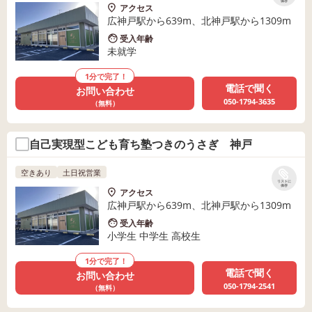
保存
アクセス
広神戸駅から639m、北神戸駅から1309m
受入年齢
未就学
1分で完了！
電話で聞く
お問い合わせ
050-1794-3635
（無料）
自己実現型こども育ち塾つきのうさぎ 神戸
空きあり
土日祝営業
リストに
保存
アクセス
広神戸駅から639m、北神戸駅から1309m
受入年齢
小学生 中学生 高校生
1分で完了！
電話で聞く
お問い合わせ
050-1794-2541
（無料）