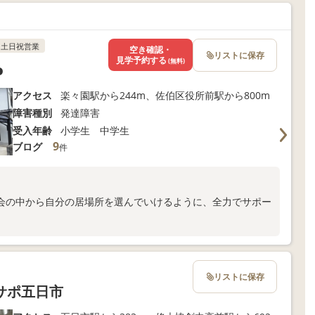
土日祝営業
空き確認・
リストに保存
見学予約する
(無料)
o
アクセス
楽々園駅から244m、佐伯区役所前駅から800m
障害種別
発達障害
受入年齢
小学生 中学生
9
ブログ
件
会の中から自分の居場所を選んでいけるように、全力でサポー
リストに保存
サポ五日市