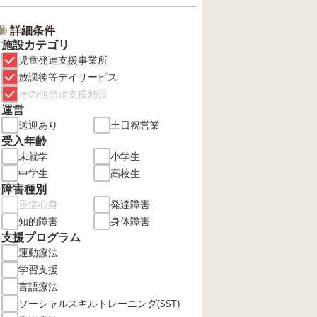
詳細条件
施設カテゴリ
児童発達支援事業所
放課後等デイサービス
その他発達支援施設
運営
送迎あり
土日祝営業
受入年齢
未就学
小学生
中学生
高校生
障害種別
重症心身
発達障害
知的障害
身体障害
支援プログラム
運動療法
学習支援
言語療法
ソーシャルスキルトレーニング(SST)