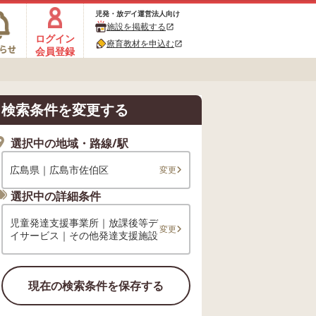
児発・放デイ運営法人向け
施設を掲載する
open_in_new
ログイン
療育教材を申込む
open_in_new
会員登録
検索条件を変更する
選択中の地域・路線/駅
広島県｜広島市佐伯区
変更
選択中の詳細条件
児童発達支援事業所｜放課後等デ
変更
イサービス｜その他発達支援施設
現在の検索条件を保存する