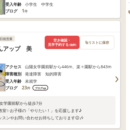
受入年齢
小学生 中学生
1
ブログ
件
日祝営業
空き確認・
リストに保存
見学予約する
(無料)
んアップ 美
アクセス
山陽女学園前駅から446m、楽々園駅から843m
障害種別
発達障害 知的障害
受入年齢
未就学
23
ブログ
件
ブログup
陽女学園前駅から徒歩7分
教室✨お子様の「やりたい！」を応援します♪
ッスンやお問い合わせお待ちしております😉🎶