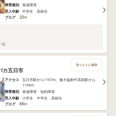
障害種別
発達障害
受入年齢
中学生 高校生
25
ブログ
件
いな
リストに保存
パカ五日市
アクセス
五日市駅から1187m、修大協創中高前駅から
1199m
障害種別
発達障害 知的障害
受入年齢
小学生 中学生 高校生
89
ブログ
件