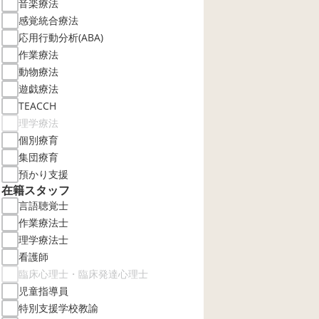
音楽療法
感覚統合療法
応用行動分析(ABA)
作業療法
動物療法
遊戯療法
TEACCH
理学療法
個別療育
集団療育
預かり支援
在籍スタッフ
言語聴覚士
作業療法士
理学療法士
看護師
臨床心理士・臨床発達心理士
児童指導員
特別支援学校教諭