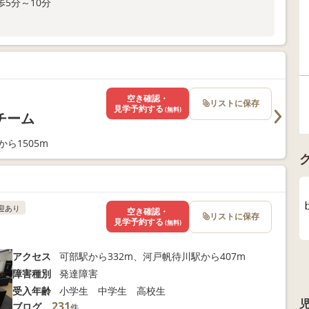
分～10分
空き確認・
リストに保存
見学予約する
(無料)
チーム
ら1505m
迎あり
空き確認・
リストに保存
見学予約する
(無料)
アクセス
可部駅から332m、河戸帆待川駅から407m
障害種別
発達障害
受入年齢
小学生 中学生 高校生
231
ブログ
件