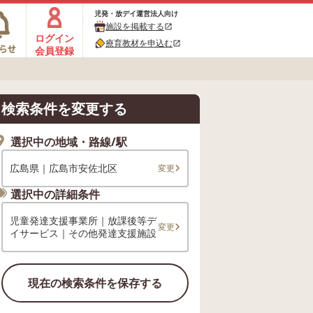
児発・放デイ運営法人向け
施設を掲載する
open_in_new
ログイン
療育教材を申込む
open_in_new
会員登録
検索条件を変更する
選択中の地域・路線/駅
広島県｜広島市安佐北区
変更
選択中の詳細条件
児童発達支援事業所｜放課後等デ
変更
イサービス｜その他発達支援施設
現在の検索条件を保存する