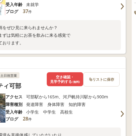
受入年齢
未就学
37
ブログ
件
柄をぜひ見に来られませんか？
まずは気軽にお茶を飲みに来る感覚で
ております。
土日祝営業
空き確認・
リストに保存
見学予約する
(無料)
ティ可部
アクセス
可部駅から165m、河戸帆待川駅から900m
障害種別
発達障害 身体障害 知的障害
受入年齢
小学生 中学生 高校生
28
ブログ
件
環境を直接体感していただいたり