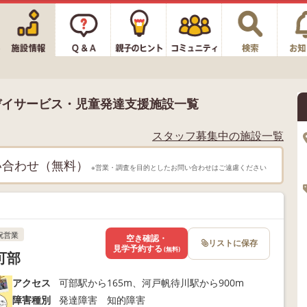
デイサービス・児童発達支援施設一覧
スタッフ募集中の施設一覧
い合わせ（無料）
※営業・調査を目的としたお問い合わせはご遠慮ください
祝営業
空き確認・
リストに保存
見学予約する
(無料)
可部
アクセス
可部駅から165m、河戸帆待川駅から900m
障害種別
発達障害 知的障害