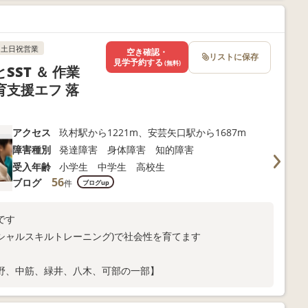
土日祝営業
空き確認・
リストに保存
見学予約する
(無料)
ST ＆ 作業
支援エフ 落
アクセス
玖村駅から1221m、安芸矢口駅から1687m
障害種別
発達障害 身体障害 知的障害
受入年齢
小学生 中学生 高校生
56
ブログ
件
ブログup
です
ーシャルスキルトレーニング)で社会性を育てます
野、中筋、緑井、八木、可部の一部】