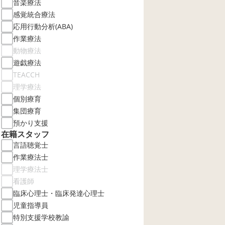
音楽療法
感覚統合療法
応用行動分析(ABA)
作業療法
動物療法
遊戯療法
TEACCH
理学療法
個別療育
集団療育
預かり支援
在籍スタッフ
言語聴覚士
作業療法士
理学療法士
看護師
臨床心理士・臨床発達心理士
児童指導員
特別支援学校教諭