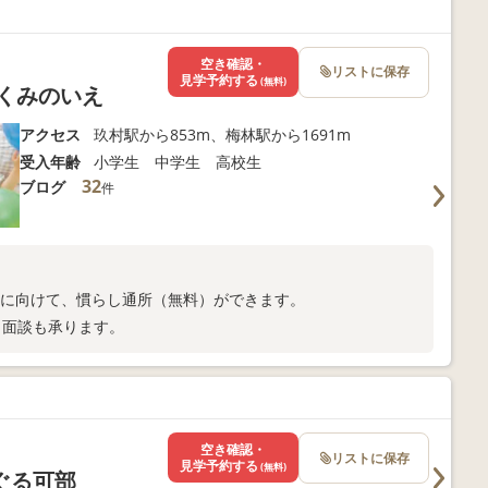
空き確認・
リストに保存
見学予約する
(無料)
くみのいえ
アクセス
玖村駅から853m、梅林駅から1691m
受入年齢
小学生 中学生 高校生
32
ブログ
件
所に向けて、慣らし通所（無料）ができます。
面談も承ります。
空き確認・
リストに保存
見学予約する
(無料)
ぐる可部