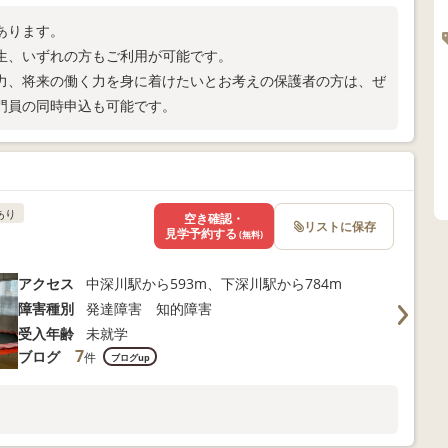
あります。
生、いずれの方もご利用が可能です。
力、将来の働く力を身に着けたいとお考えの保護者の方は、ぜ
門員の同時申込も可能です。
あり
空き確認・
リストに保存
見学予約する
(無料)
アクセス
中深川駅から593m、下深川駅から784m
障害種別
発達障害 知的障害
受入年齢
未就学
7
ブログ
件
ブログup