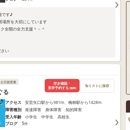
体験も可能です♪
居場所を大切にしています
ワク全開の全力支援＾－＾
ださい
土日祝営業
空き確認・
リストに保存
見学予約する
(無料)
ぐる
アクセス
安芸矢口駅から981m、梅林駅から1428m
障害種別
発達障害 身体障害 知的障害
受入年齢
小学生 中学生 高校生
5
ブログ
件