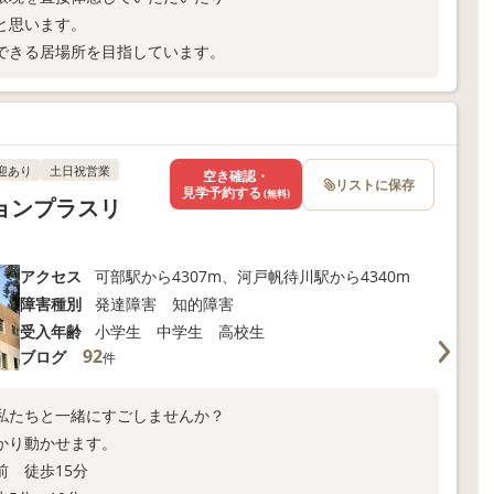
と思います。
できる居場所を目指しています。
迎あり
土日祝営業
空き確認・
リストに保存
見学予約する
(無料)
ョンプラスリ
アクセス
可部駅から4307m、河戸帆待川駅から4340m
障害種別
発達障害 知的障害
受入年齢
小学生 中学生 高校生
92
ブログ
件
私たちと一緒にすごしませんか？
かり動かせます。
前 徒歩15分