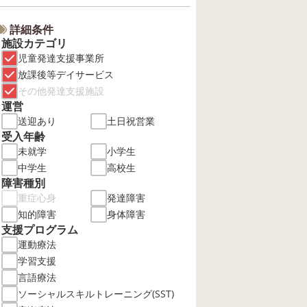
詳細条件
施設カテゴリ
児童発達支援事業所
放課後等デイサービス
その他発達支援施設
運営
送迎あり
土日祝営業
受入年齢
未就学
小学生
中学生
高校生
障害種別
重症心身
発達障害
知的障害
身体障害
支援プログラム
運動療法
学習支援
言語療法
ソーシャルスキルトレーニング(SST)