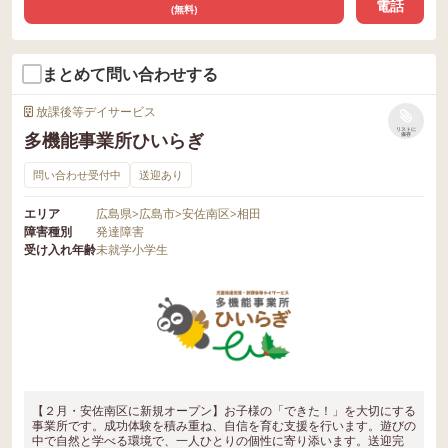
電話
(無料)
まとめて問い合わせする
放課後等デイサービス
リストに
多機能事業所ひいらぎ
保存
問い合わせ受付中
送迎あり
エリア
広島県
>
広島市
>
安佐南区
>
相田
障害種別
発達障害
受け入れ年齢
未就学
小学生
【２月・安佐南区に新規オープン】お子様の「できた！」を大切にする
事業所です。成功体験を積み重ね、自信を育む支援を行います。遊びの
中で自然と学べる環境で、一人ひとりの個性に寄り添います。送迎完