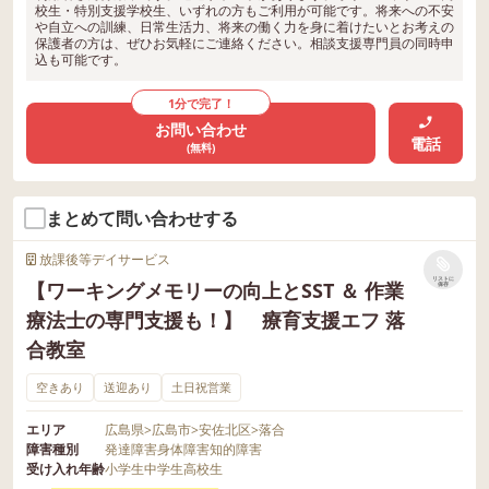
校生・特別支援学校生、いずれの方もご利用が可能です。将来への不安
や自立への訓練、日常生活力、将来の働く力を身に着けたいとお考えの
保護者の方は、ぜひお気軽にご連絡ください。相談支援専門員の同時申
込も可能です。
1分で完了！
お問い合わせ
電話
(無料)
まとめて問い合わせする
放課後等デイサービス
リストに
【ワーキングメモリーの向上とSST ＆ 作業
保存
療法士の専門支援も！】 療育支援エフ 落
合教室
空きあり
送迎あり
土日祝営業
エリア
広島県
>
広島市
>
安佐北区
>
落合
障害種別
発達障害
身体障害
知的障害
受け入れ年齢
小学生
中学生
高校生