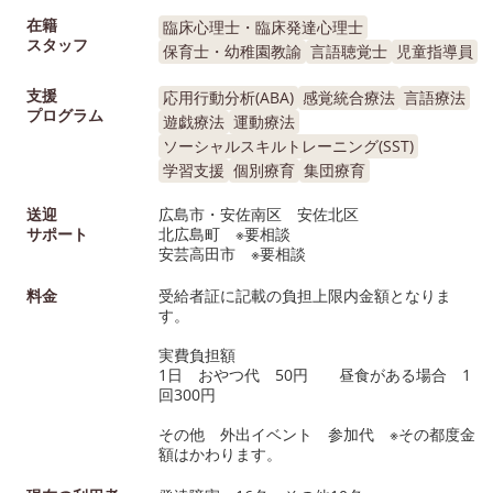
在籍
臨床心理士・臨床発達心理士
スタッフ
保育士・幼稚園教諭
言語聴覚士
児童指導員
支援
応用行動分析(ABA)
感覚統合療法
言語療法
プログラム
遊戯療法
運動療法
ソーシャルスキルトレーニング(SST)
学習支援
個別療育
集団療育
送迎
広島市・安佐南区 安佐北区
サポート
北広島町 ※要相談
安芸高田市 ※要相談
料金
受給者証に記載の負担上限内金額となりま
す。
実費負担額
1日 おやつ代 50円 昼食がある場合 1
回300円
その他 外出イベント 参加代 ※その都度金
額はかわります。