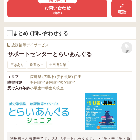
1分で完了！
お問い合わせ
電話
(無料)
まとめて問い合わせする
放課後等デイサービス
リストに
サポートセンターとらいあんぐる
保存
空きあり
送迎あり
土日祝営業
エリア
広島県
>
広島市
>
安佐北区
>
口田
障害種別
発達障害
身体障害
知的障害
受け入れ年齢
小学生
中学生
高校生
利用者さん募集中です。送迎サポートがあります。小学生・中学生・高