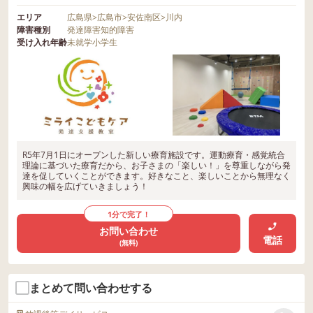
エリア
広島県
>
広島市
>
安佐南区
>
川内
障害種別
発達障害
知的障害
受け入れ年齢
未就学
小学生
R5年7月1日にオープンした新しい療育施設です。運動療育・感覚統合
理論に基づいた療育だから、お子さまの「楽しい！」を尊重しながら発
達を促していくことができます。好きなこと、楽しいことから無理なく
興味の幅を広げていきましょう！
1分で完了！
お問い合わせ
電話
(無料)
まとめて問い合わせする