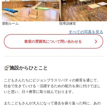
動物もいたため また行きたい
に行事やイベントがなく
と思います😝
のはさみしいですもんね😢
◇◇◇◇◇◇◇◇◇◇◇◇◇◇◇◇◇◇◇◇◇◇◇◇◇◇
マジ交通ミュージアムは
言葉が出ない、落ち着きがな
車に乗れたりもするので
運動ルーム
指導訓練室
い、指先を使った作業などが
は天気のいい日にもまた
苦手等 そういったことが見受
てみようと思います😊
すべての写真を見る
けられましたら是非、一度お
◇◇◇◇◇◇◇◇◇◇◇
教室の雰囲気について問い合わせる
電話・見学をスタッフ一同 お
言葉が出ない、落ち着き
待ちしております！
い、指先を使った作業な
◇◇◇◇◇◇◇◇◇◇◇◇◇◇◇◇◇◇◇◇◇◇◇◇◇◇
苦手等 そういったことが
けられましたら是非、一
電話・見学をスタッフ一同
施設からひとこと
待ちしております！
◇◇◇◇◇◇◇◇◇◇◇
こどもさんたちにビジョンプラスリバティの療育を通じて、
社会で生きていける・活躍するための能力を身に付けてほし
いと思い、日々療育に取り組んでおります。
またこどもさんが大人になって過去を振り返った時に、あの