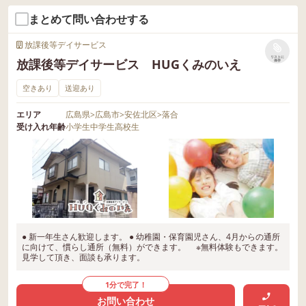
まとめて問い合わせする
放課後等デイサービス
リストに
放課後等デイサービス HUGくみのいえ
保存
空きあり
送迎あり
エリア
広島県
>
広島市
>
安佐北区
>
落合
受け入れ年齢
小学生
中学生
高校生
● 新一年生さん歓迎します。 ● 幼稚園・保育園児さん、4月からの通所
に向けて、慣らし通所（無料）ができます。 ※無料体験もできます。
見学して頂き、面談も承ります。
1分で完了！
お問い合わせ