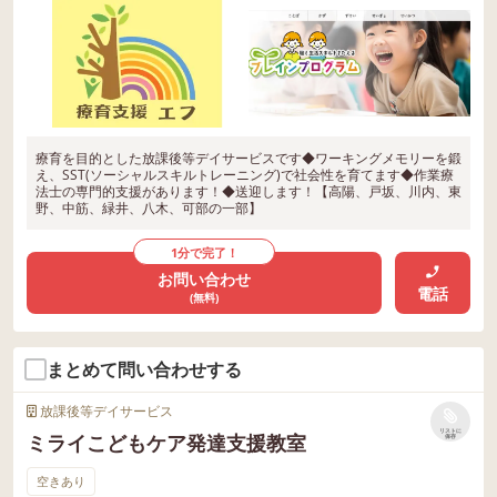
療育を目的とした放課後等デイサービスです◆ワーキングメモリーを鍛
え、SST(ソーシャルスキルトレーニング)で社会性を育てます◆作業療
法士の専門的支援があります！◆送迎します！【高陽、戸坂、川内、東
野、中筋、緑井、八木、可部の一部】
1分で完了！
お問い合わせ
電話
(無料)
まとめて問い合わせする
放課後等デイサービス
リストに
ミライこどもケア発達支援教室
保存
空きあり