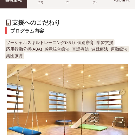
(92)
(0)
(5)
支援へのこだわり
プログラム内容
ソーシャルスキルトレーニング(SST)
個別療育
学習支援
応用行動分析(ABA)
感覚統合療法
言語療法
遊戯療法
運動療法
集団療育