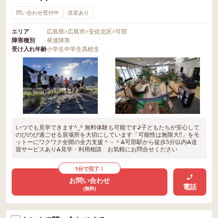
問い合わせ受付中
送迎あり
エリア
広島県
>
広島市
>
安佐北区
>
可部
障害種別
発達障害
受け入れ年齢
小学生
中学生
高校生
いつでも見学できます^_^ 無料体験も可能です♪子どもたちが安心して
のびのび過ごせる居場所を大切にしています「可能性は無限大!!」をモ
ットーにワクワク全開の全力支援＾－＾⁂可部駅から徒歩5分以内⁂送
迎サービスあり⁂見学・利用相談 お気軽にお問合せください
1分で完了！
お問い合わせ
電話
(無料)