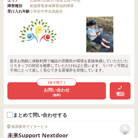
エリア
広島県
>
広島市
>
安佐北区
>
可部
障害種別
発達障害
身体障害
知的障害
受け入れ年齢
小学生
中学生
高校生
是非お気軽に体験利用で施設の雰囲気や環境を直接体感していただいた
りスタッフの対応を観察していただければと思います。リバティ可部は
子供にとって楽しく安心できる居場所を目指しています。
1分で完了！
お問い合わせ
電話
(無料)
まとめて問い合わせする
放課後等デイサービス
リストに
未来Support Nextdoor
保存