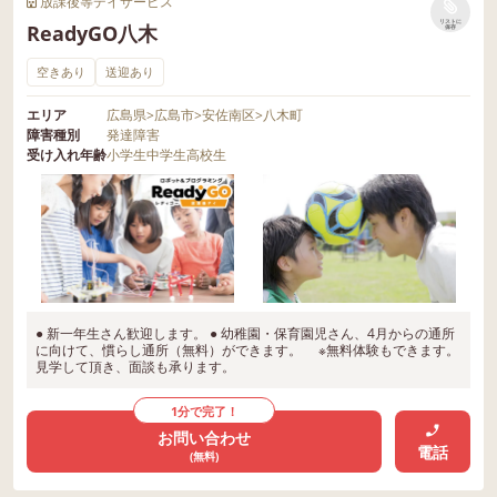
放課後等デイサービス
リストに
ReadyGO八木
保存
空きあり
送迎あり
エリア
広島県
>
広島市
>
安佐南区
>
八木町
障害種別
発達障害
受け入れ年齢
小学生
中学生
高校生
● 新一年生さん歓迎します。 ● 幼稚園・保育園児さん、4月からの通所
に向けて、慣らし通所（無料）ができます。 ※無料体験もできます。
見学して頂き、面談も承ります。
1分で完了！
お問い合わせ
電話
(無料)