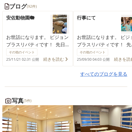
ブログ
(92件)
安佐動物園🐘
行事にて
お世話になります。 ビジョン
お世話になります。 ビジ
プラスリバティです！ 先日
プラスリバティです！ 先
は行事で安佐動物園に行きま
日、行事でヌマジ交通ミ
その他のイベント
その他のイベント
した！ 今回は男女のチームに
ジアムに出掛けました🚋 
続きを読む
続きを読
25/11/21 02:31 公開
25/09/30 04:03 公開
分かれ、行きたい場所を相談
もとは公園に行く予定の
し合いながら動物を見ました
っだのですが、 このとこ
すべてのブログを見る
♪ 特にヤギや羊を実際に触る
いていた雨☔で公園はび
事のできるふれあいコーナー
びしょかなぁ？😅 と、急
では 皆で集まり興味津々にな
はありますが予定を変更
写真
(5件)
って触っていました！ 中には
みました！ 結果的にはみ
ヤギに話しかけながら触る児
な、いろいろな乗り物を
童もいました😊 今回は改装
津々で見てくれていたの
や時期的なもので、見れない
かったです！ 予定してい