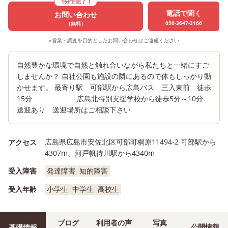
1分で完了！
電話で聞く
お問い合わせ
050-3647-3166
（無料）
※営業・調査を目的としたお問い合わせはご遠慮ください
自然豊かな環境で自然と触れ合いながら私たちと一緒にすご
しませんか？ 自社公園も施設の隣にあるので体もしっかり動
かせます。 最寄り駅 可部駅から広島バス 三入東前 徒歩
15分 広島北特別支援学校から徒歩5分～10分
送迎あり 送迎場所はご相談下さい
広島県広島市安佐北区可部町桐原11494‐2 可部駅から
アクセス
4307m、河戸帆待川駅から4340m
受入障害
発達障害
知的障害
受入年齢
小学生
中学生
高校生
ブログ
利用者の声
写真
公開情報
基礎情報