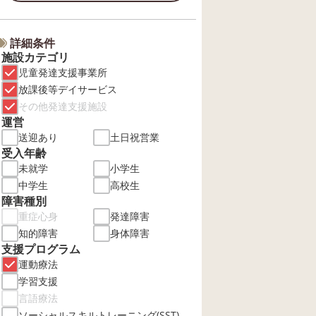
詳細条件
施設カテゴリ
児童発達支援事業所
放課後等デイサービス
その他発達支援施設
運営
送迎あり
土日祝営業
受入年齢
未就学
小学生
中学生
高校生
障害種別
重症心身
発達障害
知的障害
身体障害
支援プログラム
運動療法
学習支援
言語療法
ソーシャルスキルトレーニング(SST)