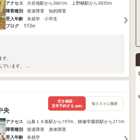
アクセス
大谷地駅から3661m、上野幌駅から3835m
障害種別
発達障害 知的障害
受入年齢
未就学 小学生
113
ブログ
件
ます。
んでいます。
極めて
空き確認・
リストに保存
見学予約する
(無料)
中央
アクセス
山鼻１９条駅から197m、静修学園前駅から211m
障害種別
発達障害 身体障害
受入年齢
未就学