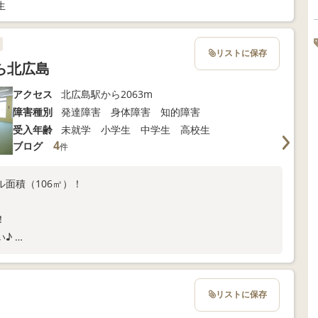
生
リストに保存
ら北広島
アクセス
北広島駅から2063m
障害種別
発達障害 身体障害 知的障害
受入年齢
未就学 小学生 中学生 高校生
4
ブログ
件
面積（106㎡）！
！
い♪
.com/】
リストに保存