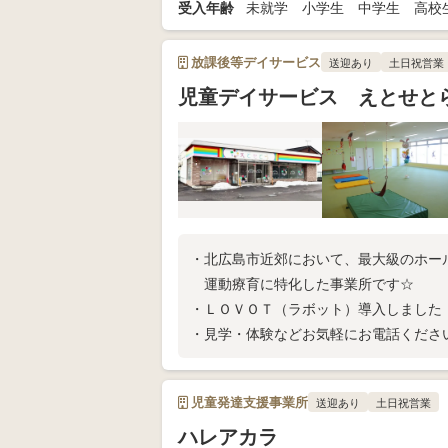
受入年齢
未就学 小学生 中学生 高校
放課後等デイサービス
送迎あり
土日祝営業
児童デイサービス えとせと
・北広島市近郊において、最大級のホール
運動療育に特化した事業所です☆
・ＬＯＶＯＴ（ラボット）導入しました
・見学・体験などお気軽にお電話くださ
・ブログ【http://alicekitahiro.blog.fc2
児童発達支援事業所
送迎あり
土日祝営業
ハレアカラ