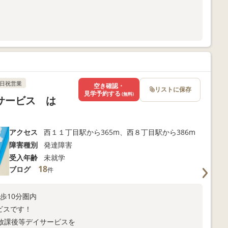
。
日祝営業
空き確認・
リストに保存
見学予約する
(無料)
サービス は
アクセス
西１１丁目駅から365m、西８丁目駅から386m
障害種別
発達障害
受入年齢
未就学
18
ブログ
件
歩10分圏内
ービスです！
放課後等デイサービスを