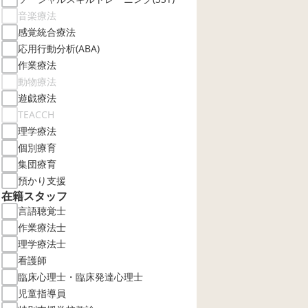
音楽療法
感覚統合療法
応用行動分析(ABA)
作業療法
動物療法
遊戯療法
TEACCH
理学療法
個別療育
集団療育
預かり支援
在籍スタッフ
言語聴覚士
作業療法士
理学療法士
看護師
臨床心理士・臨床発達心理士
児童指導員