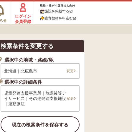
児発・放デイ運営法人向け
施設を掲載する
open_in_new
ログイン
療育教材を申込む
open_in_new
会員登録
検索条件を変更する
選択中の地域・路線/駅
北海道｜北広島市
変更
選択中の詳細条件
児童発達支援事業所｜放課後等デ
イサービス｜その他発達支援施設
変更
｜運動療法
現在の検索条件を保存する