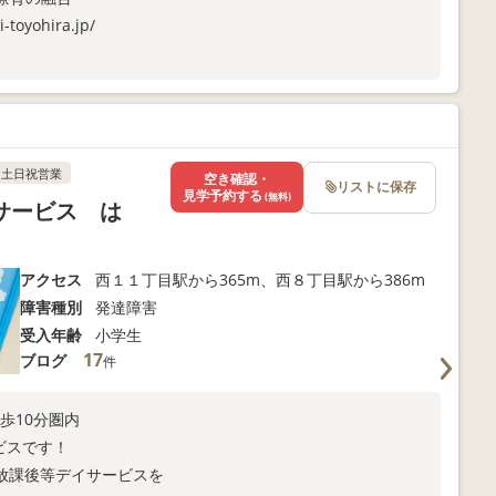
i-toyohira.jp/
土日祝営業
空き確認・
リストに保存
見学予約する
(無料)
サービス は
アクセス
西１１丁目駅から365m、西８丁目駅から386m
障害種別
発達障害
受入年齢
小学生
17
ブログ
件
歩10分圏内
ービスです！
放課後等デイサービスを