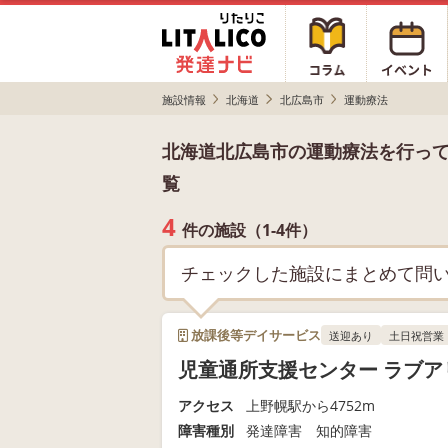
施設情報
北海道
北広島市
運動療法
北海道北広島市の運動療法を行っ
覧
4
件の施設（1-4件）
チェックした施設にまとめて問
放課後等デイサービス
送迎あり
土日祝営業
児童通所支援センター ラブア
アクセス
上野幌駅から4752m
障害種別
発達障害 知的障害