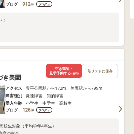
912
ブログ
件
ブログup
さい！
空き確認・
リストに保存
見学予約する
(無料)
づき美園
アクセス
豊平公園駅から172m、美園駅から799m
障害種別
発達障害 知的障害
受入年齢
小学生 中学生 高校生
126
ブログ
件
ブログup
〜高校生対象（平均学年4年生）
と療育の融合