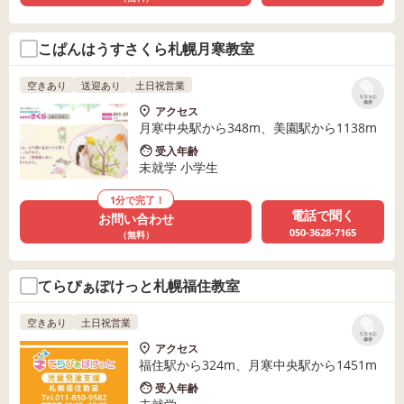
こぱんはうすさくら札幌月寒教室
空きあり
送迎あり
土日祝営業
リストに
保存
アクセス
月寒中央駅から348m、美園駅から1138m
受入年齢
未就学 小学生
1分で完了！
電話で聞く
お問い合わせ
050-3628-7165
（無料）
てらぴぁぽけっと札幌福住教室
空きあり
土日祝営業
リストに
保存
アクセス
福住駅から324m、月寒中央駅から1451m
受入年齢