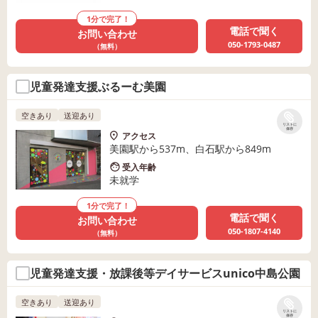
1分で完了！
電話で聞く
お問い合わせ
050-1793-0487
（無料）
児童発達支援ぶるーむ美園
空きあり
送迎あり
リストに
保存
アクセス
美園駅から537m、白石駅から849m
受入年齢
未就学
1分で完了！
電話で聞く
お問い合わせ
050-1807-4140
（無料）
児童発達支援・放課後等デイサービスunico中島公園
空きあり
送迎あり
リストに
保存