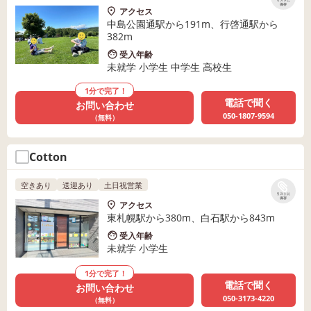
リストに
保存
アクセス
中島公園通駅から191m、行啓通駅から
382m
受入年齢
未就学 小学生 中学生 高校生
1分で完了！
電話で聞く
お問い合わせ
050-1807-9594
（無料）
Cotton
空きあり
送迎あり
土日祝営業
リストに
保存
アクセス
東札幌駅から380m、白石駅から843m
受入年齢
未就学 小学生
1分で完了！
電話で聞く
お問い合わせ
050-3173-4220
（無料）