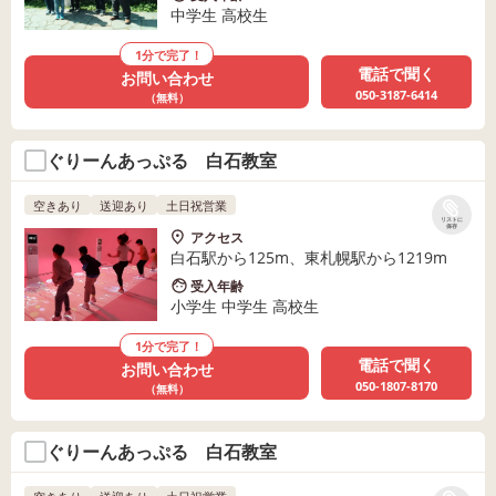
中学生 高校生
1分で完了！
電話で聞く
お問い合わせ
050-3187-6414
（無料）
ぐりーんあっぷる 白石教室
空きあり
送迎あり
土日祝営業
リストに
保存
アクセス
白石駅から125m、東札幌駅から1219m
受入年齢
小学生 中学生 高校生
1分で完了！
電話で聞く
お問い合わせ
050-1807-8170
（無料）
ぐりーんあっぷる 白石教室