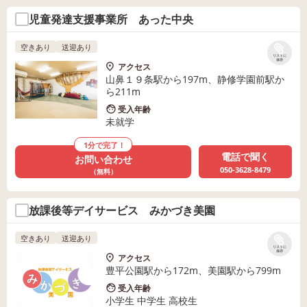
児童発達支援事業所 あった中央
空きあり
送迎あり
リストに
保存
アクセス
山鼻１９条駅から197m、静修学園前駅か
ら211m
受入年齢
未就学
1分で完了！
電話で聞く
お問い合わせ
050-3628-8479
（無料）
放課後等デイサービス みかづき美園
空きあり
送迎あり
リストに
保存
アクセス
豊平公園駅から172m、美園駅から799m
受入年齢
小学生 中学生 高校生