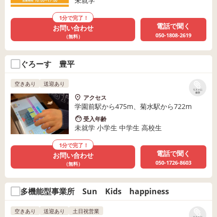
未就学
1分で完了！
電話で聞く
お問い合わせ
050-1808-2619
（無料）
ぐろーす 豊平
空きあり
送迎あり
リストに
保存
アクセス
学園前駅から475m、菊水駅から722m
受入年齢
未就学 小学生 中学生 高校生
1分で完了！
電話で聞く
お問い合わせ
050-1726-8603
（無料）
多機能型事業所 Sun Kids happiness
空きあり
送迎あり
土日祝営業