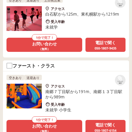
空きあり
送迎あり
土日祝営業
リストに
保存
アクセス
白石駅から125m、東札幌駅から1219m
受入年齢
未就学
1分で完了！
電話で聞く
お問い合わせ
050-1807-9435
（無料）
ファースト・クラス
空きあり
送迎あり
リストに
保存
アクセス
南郷７丁目駅から191m、南郷１３丁目駅
から989m
受入年齢
未就学 小学生
1分で完了！
電話で聞く
お問い合わせ
050-1807-6154
（無料）