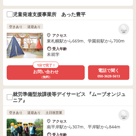
児童発達支援事業所 あった豊平
空きあり
送迎あり
リストに
保存
アクセス
東札幌駅から669m、学園前駅から700m
受入年齢
未就学
1分で完了！
電話で聞く
お問い合わせ
050-3628-5613
（無料）
就労準備型放課後等デイサービス 『ムーブオンジュ
ニア』
空きあり
送迎あり
土日祝営業
リストに
保存
アクセス
南平岸駅から307m、平岸駅から844m
受入年齢