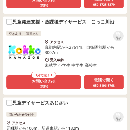
お問い合わせ
050-1725-5379
（無料）
児童発達支援・放課後デイサービス こっこ川沿
空きあり
送迎あり
リストに
保存
アクセス
真駒内駅から2761m、自衛隊前駅から
3007m
受入年齢
未就学 小学生 中学生 高校生
1分で完了！
電話で聞く
お問い合わせ
050-3196-3768
（無料）
児童デイサービスあじさい
問い合わせ受付中
リストに
保存
アクセス
元町駅から100m、新道東駅から1182m