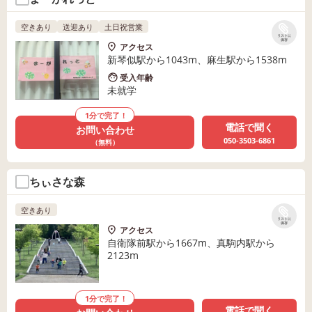
空きあり
送迎あり
土日祝営業
リストに
保存
アクセス
新琴似駅から1043m、麻生駅から1538m
受入年齢
未就学
1分で完了！
電話で聞く
お問い合わせ
050-3503-6861
（無料）
ちぃさな森
空きあり
リストに
保存
アクセス
自衛隊前駅から1667m、真駒内駅から
2123m
1分で完了！
電話で聞く