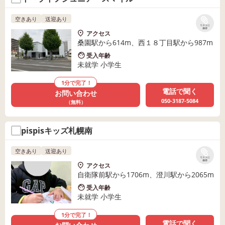
空きあり
送迎あり
リストに
保存
アクセス
桑園駅から614m、西１８丁目駅から987m
受入年齢
未就学 小学生
1分で完了！
電話で聞く
お問い合わせ
050-3187-5084
（無料）
pispisキッズ札幌南
空きあり
送迎あり
リストに
保存
アクセス
自衛隊前駅から1706m、澄川駅から2065m
受入年齢
未就学 小学生
1分で完了！
電話で聞く