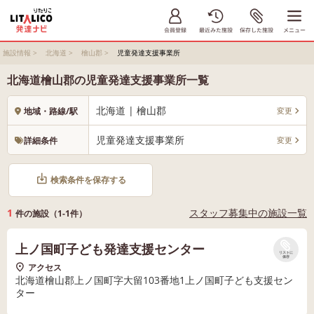
施設情報
>
北海道
>
檜山郡
>
児童発達支援事業所
北海道檜山郡の児童発達支援事業所一覧
北海道 | 檜山郡
変更
地域・路線/駅
児童発達支援事業所
変更
詳細条件
検索条件を保存する
1
スタッフ募集中の施設一覧
件の施設（1-1件）
上ノ国町子ども発達支援センター
リストに
保存
アクセス
北海道檜山郡上ノ国町字大留103番地1上ノ国町子ども支援セン
ター