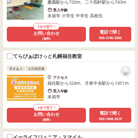
桑園駅から720m、二十四軒駅から743m
受入年齢
未就学 小学生 中学生 高校生
1分で完了！
電話で聞く
お問い合わせ
050-3196-2985
（無料）
てらぴぁぽけっと札幌福住教室
空きあり
土日祝営業
リストに
保存
アクセス
福住駅から324m、月寒中央駅から1451m
受入年齢
未就学
1分で完了！
電話で聞く
お問い合わせ
050-1808-2619
（無料）
イーライフジュニア・スマイル