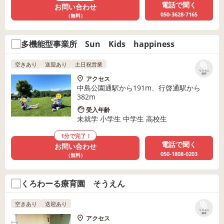
電話で聞く
お問い合わせ
050-3628-7165
（無料）
多機能型事業所 Sun Kids happiness
空きあり
送迎あり
土日祝営業
リストに
保存
アクセス
中島公園通駅から191m、行啓通駅から
382m
受入年齢
未就学 小学生 中学生 高校生
1分で完了！
電話で聞く
お問い合わせ
050-1808-0203
（無料）
くろわーる療育園 そうえん
空きあり
送迎あり
リストに
保存
アクセス