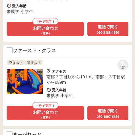
受入年齢
未就学 小学生
1分で完了！
電話で聞く
お問い合わせ
050-3188-1950
（無料）
ファースト・クラス
空きあり
送迎あり
リストに
保存
アクセス
南郷７丁目駅から191m、南郷１３丁目駅
から989m
受入年齢
未就学 小学生
1分で完了！
電話で聞く
お問い合わせ
050-1807-6154
（無料）
まーがれっと