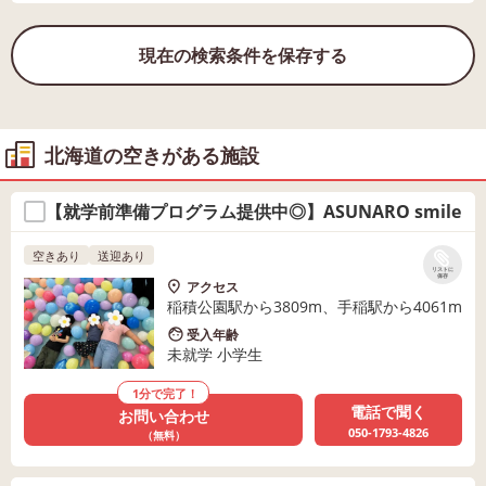
現在の検索条件を保存する
北海道の空きがある施設
【就学前準備プログラム提供中◎】ASUNARO smile
空きあり
送迎あり
リストに
保存
アクセス
稲積公園駅から3809m、手稲駅から4061m
受入年齢
未就学 小学生
1分で完了！
電話で聞く
お問い合わせ
050-1793-4826
（無料）