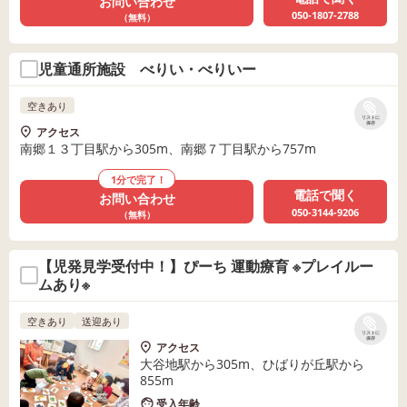
お問い合わせ
050-1807-2788
（無料）
児童通所施設 べりい・べりいー
空きあり
リストに
保存
アクセス
南郷１３丁目駅から305m、南郷７丁目駅から757m
1分で完了！
電話で聞く
お問い合わせ
050-3144-9206
（無料）
【児発見学受付中！】ぴーち 運動療育 ※プレイルー
ムあり※
空きあり
送迎あり
リストに
保存
アクセス
大谷地駅から305m、ひばりが丘駅から
855m
受入年齢