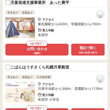
児童発達支援事業所 あった豊平
空きあり
送迎あり
リストに
保存
アクセス
東札幌駅から669m、学園前駅から700m
受入年齢
未就学
1分で完了！
電話で聞く
お問い合わせ
050-3628-5613
（無料）
こぱんはうすさくら札幌月寒教室
空きあり
送迎あり
土日祝営業
リストに
保存
アクセス
月寒中央駅から348m、美園駅から1138m
受入年齢
未就学 小学生
1分で完了！