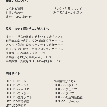
発達ナビについて
よくある質問
リンク・引用について
お問い合わせ
利用者さまへのお願い
運営からのお知らせ
児発・放デイ運営法人の皆さまへ
放デイ・児発の業務を効率化する請求ソフト
利用者募集や広報に役立つ情報発信サービス
スタッフ育成に役立つオンライン研修サービス
現場ですぐに使える支援プログラムサービス
児発放デイの開業支援サービス
資金繰りを助ける早期入金サービス
事業譲渡・売買を助けるM&A仲介サービス
関連サイト
LITALICOホーム
企業情報はこちら
LITALICOワークス
LITALICO仕事ナビ
LITALICOキャリア
LITALICOジュニア
LITALICOワンダー
LITALICOライフ
LITALICO教育ソフト
LITALICO発達特性検査
LITALICO高等学院
LITALICOレジデンス
LITALICO研究所