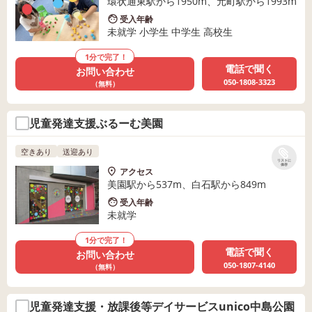
環状通東駅から1950m、元町駅から1993m
受入年齢
未就学 小学生 中学生 高校生
1分で完了！
電話で聞く
お問い合わせ
050-1808-3323
（無料）
児童発達支援ぶるーむ美園
空きあり
送迎あり
リストに
保存
アクセス
美園駅から537m、白石駅から849m
受入年齢
未就学
1分で完了！
電話で聞く
お問い合わせ
050-1807-4140
（無料）
児童発達支援・放課後等デイサービスunico中島公園