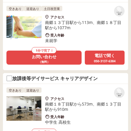
空きあり
送迎あり
土日祝営業
リストに
保存
アクセス
南郷１３丁目駅から113m、南郷１８丁目
駅から1077m
受入年齢
未就学
1分で完了！
電話で聞く
お問い合わせ
050-3137-6384
（無料）
放課後等デイサービス キャリアデザイン
空きあり
送迎あり
リストに
保存
アクセス
南郷１８丁目駅から573m、南郷１３丁目
駅から910m
受入年齢
中学生 高校生