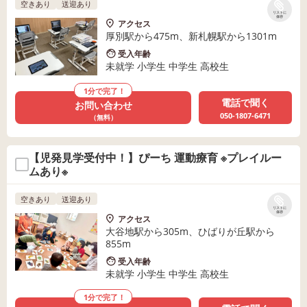
空きあり
送迎あり
リストに
保存
アクセス
厚別駅から475m、新札幌駅から1301m
受入年齢
未就学 小学生 中学生 高校生
1分で完了！
電話で聞く
お問い合わせ
050-1807-6471
（無料）
【児発見学受付中！】ぴーち 運動療育 ※プレイルー
ムあり※
空きあり
送迎あり
リストに
保存
アクセス
大谷地駅から305m、ひばりが丘駅から
855m
受入年齢
未就学 小学生 中学生 高校生
1分で完了！