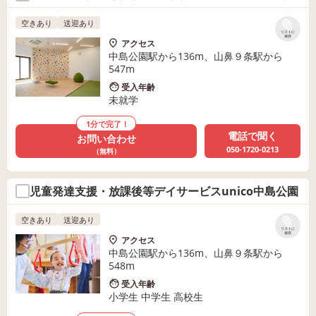
空きあり
送迎あり
リストに
保存
アクセス
中島公園駅から136m、山鼻９条駅から
547m
受入年齢
未就学
1分で完了！
電話で聞く
お問い合わせ
050-1720-0213
（無料）
児童発達支援・放課後等デイサービスunico中島公園
空きあり
送迎あり
リストに
保存
アクセス
中島公園駅から136m、山鼻９条駅から
548m
受入年齢
小学生 中学生 高校生