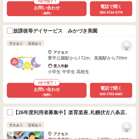
1分で完了！
電話で聞く
お問い合わせ
050-3134-5779
（無料）
放課後等デイサービス みかづき美園
空きあり
送迎あり
リストに
保存
アクセス
豊平公園駅から172m、美園駅から799m
受入年齢
小学生 中学生 高校生
1分で完了！
電話で聞く
お問い合わせ
050-1793-0487
（無料）
【26年度利用者募集中】楽育楽座₋札幌伏古八条店₋
空きあり
送迎あり
リストに
保存
アクセス