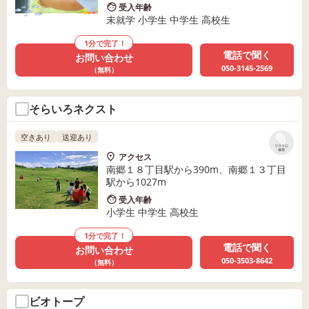
受入年齢
未就学 小学生 中学生 高校生
1分で完了！
電話で聞く
お問い合わせ
050-3145-2569
（無料）
そらいろネクスト
空きあり
送迎あり
リストに
保存
アクセス
南郷１８丁目駅から390m、南郷１３丁目
駅から1027m
受入年齢
小学生 中学生 高校生
1分で完了！
電話で聞く
お問い合わせ
050-3503-8642
（無料）
ビオトープ