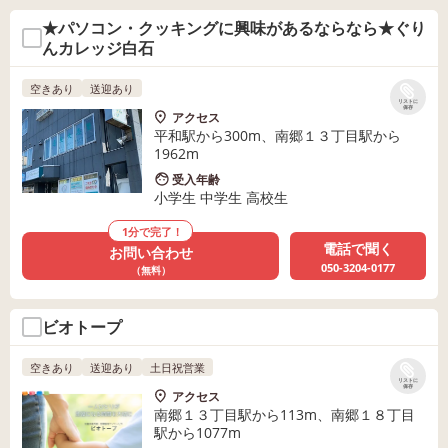
★パソコン・クッキングに興味があるならなら★ぐり
んカレッジ白石
空きあり
送迎あり
リストに
保存
アクセス
平和駅から300m、南郷１３丁目駅から
1962m
受入年齢
小学生 中学生 高校生
1分で完了！
電話で聞く
お問い合わせ
050-3204-0177
（無料）
ビオトープ
空きあり
送迎あり
土日祝営業
リストに
保存
アクセス
南郷１３丁目駅から113m、南郷１８丁目
駅から1077m