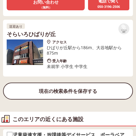
電話で聞く
お問い合わせ
050-3196-2506
（無料）
送迎あり
リストに
そらいろひばりが丘
保存
アクセス
ひばりが丘駅から186m、大谷地駅から
875m
受入年齢
未就学 小学生 中学生
現在の検索条件を保存する
このエリアの近くにある施設
児童発達支援・放課後等デイサービス ポーラベア