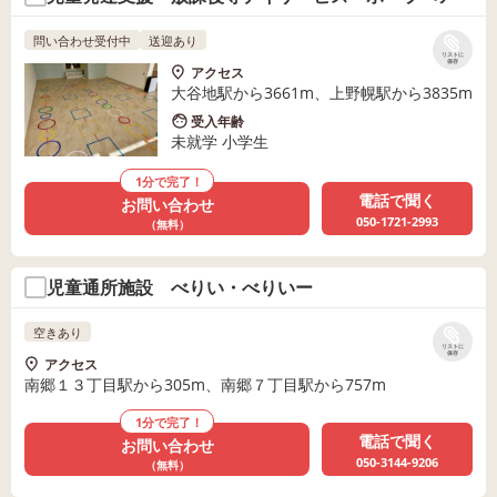
問い合わせ受付中
送迎あり
リストに
保存
アクセス
大谷地駅から3661m、上野幌駅から3835m
受入年齢
未就学 小学生
1分で完了！
電話で聞く
お問い合わせ
050-1721-2993
（無料）
児童通所施設 べりい・べりいー
空きあり
リストに
保存
アクセス
南郷１３丁目駅から305m、南郷７丁目駅から757m
1分で完了！
電話で聞く
お問い合わせ
050-3144-9206
（無料）