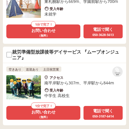
東札幌駅から669m、学園前駅から700m
受入年齢
未就学
1分で完了！
電話で聞く
お問い合わせ
050-3628-5613
（無料）
就労準備型放課後等デイサービス 『ムーブオンジュ
ニア』
空きあり
送迎あり
土日祝営業
リストに
保存
アクセス
南平岸駅から307m、平岸駅から844m
受入年齢
中学生 高校生
1分で完了！
電話で聞く
お問い合わせ
050-3187-6414
（無料）