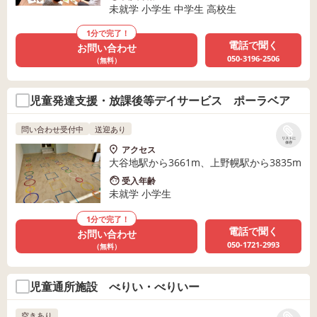
未就学 小学生 中学生 高校生
1分で完了！
電話で聞く
お問い合わせ
050-3196-2506
（無料）
児童発達支援・放課後等デイサービス ポーラベア
問い合わせ受付中
送迎あり
リストに
保存
アクセス
大谷地駅から3661m、上野幌駅から3835m
受入年齢
未就学 小学生
1分で完了！
電話で聞く
お問い合わせ
050-1721-2993
（無料）
児童通所施設 べりい・べりいー
空きあり