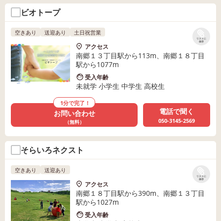
ビオトープ
空きあり
送迎あり
土日祝営業
リストに
保存
アクセス
南郷１３丁目駅から113m、南郷１８丁目
駅から1077m
受入年齢
未就学 小学生 中学生 高校生
1分で完了！
電話で聞く
お問い合わせ
050-3145-2569
（無料）
そらいろネクスト
空きあり
送迎あり
リストに
保存
アクセス
南郷１８丁目駅から390m、南郷１３丁目
駅から1027m
受入年齢