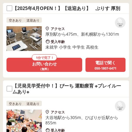
【2025年4月OPEN！】【送迎あり】 ぶりす 厚別
空きあり
送迎あり
リストに
保存
アクセス
厚別駅から475m、新札幌駅から1301m
受入年齢
未就学 小学生 中学生 高校生
1分で完了！
電話で聞く
お問い合わせ
050-1807-6471
（無料）
【児発見学受付中！】ぴーち 運動療育 ※プレイルー
ムあり※
空きあり
送迎あり
リストに
保存
アクセス
大谷地駅から305m、ひばりが丘駅から
855m
受入年齢