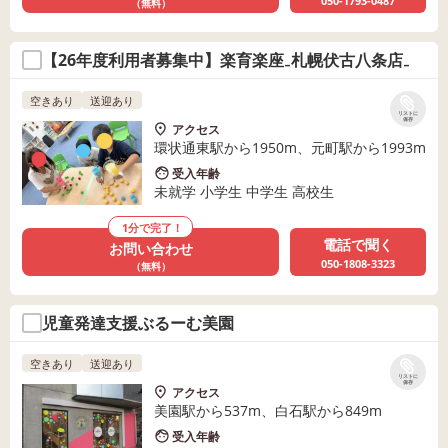
050-1793-0487
（無料）
【26年度利用者募集中】楽育楽座₋札幌伏古八条店₋
空きあり
送迎あり
リストに
保存
アクセス
環状通東駅から1950m、元町駅から1993m
受入年齢
未就学 小学生 中学生 高校生
1分で完了！
電話で聞く
お問い合わせ
050-1808-3323
（無料）
児童発達支援ぶるーむ美園
空きあり
送迎あり
リストに
保存
アクセス
美園駅から537m、白石駅から849m
受入年齢