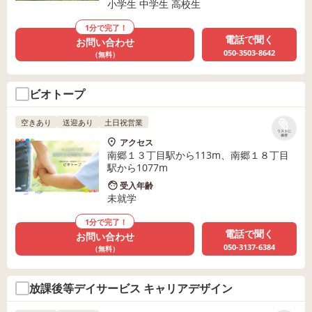
小学生 中学生 高校生
1分で完了！
電話で聞く
お問い合わせ
050-3503-8642
（無料）
ビオトープ
空きあり
送迎あり
土日祝営業
リストに
保存
アクセス
南郷１３丁目駅から113m、南郷１８丁目
駅から1077m
受入年齢
未就学
1分で完了！
電話で聞く
お問い合わせ
050-3137-6384
（無料）
放課後等デイサービス キャリアデザイン