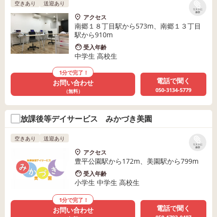
空きあり
送迎あり
リストに
保存
アクセス
南郷１８丁目駅から573m、南郷１３丁目
駅から910m
受入年齢
中学生 高校生
1分で完了！
電話で聞く
お問い合わせ
050-3134-5779
（無料）
放課後等デイサービス みかづき美園
空きあり
送迎あり
リストに
保存
アクセス
豊平公園駅から172m、美園駅から799m
受入年齢
小学生 中学生 高校生
1分で完了！
電話で聞く
お問い合わせ