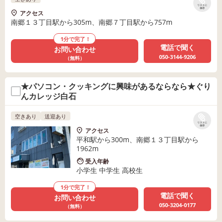
リストに
保存
アクセス
南郷１３丁目駅から305m、南郷７丁目駅から757m
1分で完了！
電話で聞く
お問い合わせ
050-3144-9206
（無料）
★パソコン・クッキングに興味があるならなら★ぐり
んカレッジ白石
空きあり
送迎あり
リストに
保存
アクセス
平和駅から300m、南郷１３丁目駅から
1962m
受入年齢
小学生 中学生 高校生
1分で完了！
電話で聞く
お問い合わせ
050-3204-0177
（無料）