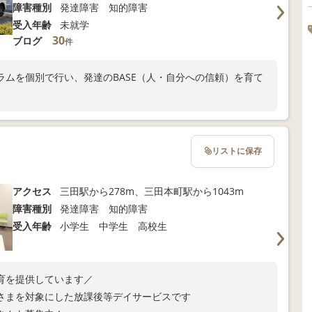
障害種別
発達障害 知的障害
受入年齢
未就学
30
ブログ
件
ムを個別で行い、発達のBASE（人・自分への信頼）を育て
リストに保存
アクセス
三田駅から278m、三田本町駅から1043m
障害種別
発達障害 知的障害
受入年齢
小学生 中学生 高校生
療育を提供しています／
さまを対象にした放課後等デイサービスです