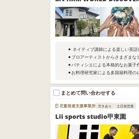
⚫︎ ネイティブ講師による楽しい英語
⚫︎プロアーティストからさま
⚫︎パティシエによる本格的なお菓子
⚫︎お料理研究家による多国籍料理の
まとめて問い合わせする
児童発達支援事業所
空きあり
土日祝営業
Lii sports studio甲東園