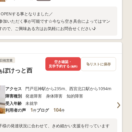
OPENする事となりました／
ご参加いただく事が可能です☆今なら空き具合によってはマン
すので、ご興味ある方はお気軽にお問合せください♪
日祝営業
空き確認・
リストに保存
見学予約する
(無料)
ぁぽけっと西
アクセス
門戸厄神駅から235m、西宮北口駅から1094m
障害種別
発達障害 身体障害 知的障害
受入年齢
未就学
1
104
利用者の声
ブログ
件
件
子様の発達状況に合わせて、きめ細かい支援を行っています