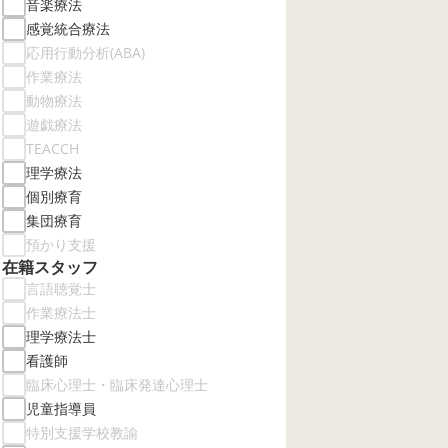
音楽療法
感覚統合療法
応用行動分析(ABA)
作業療法
動物療法
遊戯療法
TEACCH
理学療法
個別療育
集団療育
預かり支援
在籍スタッフ
言語聴覚士
作業療法士
理学療法士
看護師
臨床心理士・臨床発達心理士
児童指導員
特別支援学校教諭