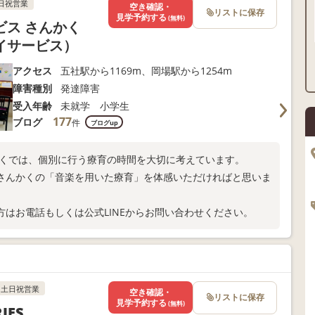
日祝営業
空き確認・
リストに保存
見学予約する
(無料)
ス さんかく
イサービス）
アクセス
五社駅から1169m、岡場駅から1254m
障害種別
発達障害
受入年齢
未就学 小学生
177
ブログ
件
ブログup
かくでは、個別に行う療育の時間を大切に考えています。
さんかくの「音楽を用いた療育」を体感いただければと思いま
はお電話もしくは公式LINEからお問い合わせください。
土日祝営業
空き確認・
リストに保存
見学予約する
(無料)
IES