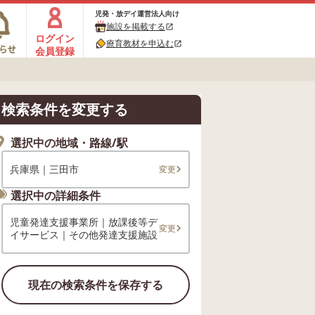
児発・放デイ運営法人向け
施設を掲載する
open_in_new
ログイン
療育教材を申込む
open_in_new
会員登録
検索条件を変更する
選択中の地域・路線/駅
兵庫県｜三田市
変更
選択中の詳細条件
児童発達支援事業所｜放課後等デ
変更
イサービス｜その他発達支援施設
現在の検索条件を保存する