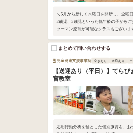
＼5月から新しく木曜日を開所し、全曜日
2歳児、3歳児といった低年齢の子から
ツーマン療育が可能なクラスもございま
まとめて問い合わせする
児童発達支援事業所
空きあり
送迎あり
土
【送迎あり（平日）】てらぴ
宮教室
応用行動分析を軸とした個別療育を、お