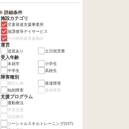
詳細条件
施設カテゴリ
児童発達支援事業所
放課後等デイサービス
その他発達支援施設
運営
送迎あり
土日祝営業
受入年齢
未就学
小学生
中学生
高校生
障害種別
重症心身
発達障害
知的障害
身体障害
支援プログラム
運動療法
学習支援
言語療法
ソーシャルスキルトレーニング(SST)