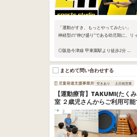
「運動がすき、もっとやってみたい」
神経型の”伸び盛り”である幼児期に、リ
◎阪急今津線 甲東園駅より徒歩2分
◎現在、来年度固定枠の利用申込受付中
◎スタジオ体験随時実施中
まとめて問い合わせする
お電話またはWEB問い合わせにてお問い
児童発達支援事業所
空きあり
土日祝営業
【運動療育】TAKUMI(たくみ
室 ２歳児さんからご利用可能