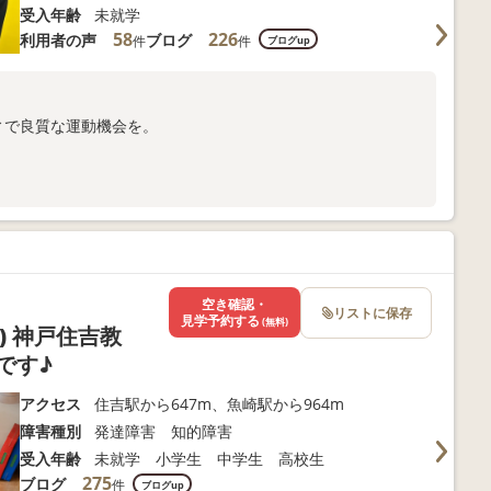
受入年齢
未就学
58
226
利用者の声
ブログ
件
件
ブログup
ィで良質な運動機会を。
合わせください。
空き確認・
リストに保存
見学予約する
(無料)
) 神戸住吉教
です♪
アクセス
住吉駅から647m、魚崎駅から964m
障害種別
発達障害 知的障害
受入年齢
未就学 小学生 中学生 高校生
275
ブログ
件
ブログup