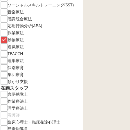
ソーシャルスキルトレーニング(SST)
音楽療法
感覚統合療法
応用行動分析(ABA)
作業療法
動物療法
遊戯療法
TEACCH
理学療法
個別療育
集団療育
預かり支援
在籍スタッフ
言語聴覚士
作業療法士
理学療法士
看護師
臨床心理士・臨床発達心理士
児童指導員