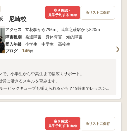
空き確認・
リストに保存
見学予約する
(無料)
ボ 尼崎校
アクセス
立花駅から796m、武庫之荘駅から820m
障害種別
発達障害 身体障害 知的障害
受入年齢
小学生 中学生 高校生
146
ブログ
件
ンで、小学生から中高生まで幅広くサポート。
就労に活きるスキルを育みます。
ルービックキューブも揃えられるかも？19時までレッスン
空き確認・
リストに保存
見学予約する
(無料)