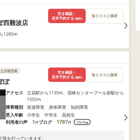
合わせください。
空き確認・
リストに保存
見学予約する
(無料)
ぽ西難波店
1285m
土日祝営業
空き確認・
リストに保存
見学予約する
(無料)
ぽぽ
アクセス
立花駅から1135m、尼崎センタープール前駅から
1555m
障害種別
発達障害 身体障害 知的障害
受入年齢
小学生 中学生 高校生
1
1787
利用者の声
ブログ
件
件
ブログup
グ等を行っていきます。