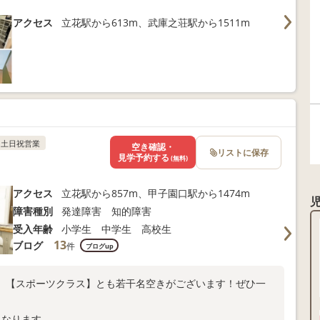
アクセス
立花駅から613m、武庫之荘駅から1511m
土日祝営業
空き確認・
リストに保存
見学予約する
(無料)
アクセス
立花駅から857m、甲子園口駅から1474m
障害種別
発達障害 知的障害
受入年齢
小学生 中学生 高校生
13
ブログ
件
ブログup
】【スポーツクラス】とも若干名空きがございます！ぜひ一
となります。