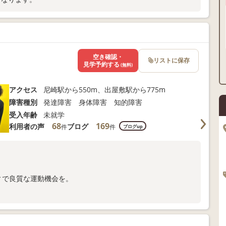
空き確認・
リストに保存
見学予約する
(無料)
アクセス
尼崎駅から550m、出屋敷駅から775m
障害種別
発達障害 身体障害 知的障害
受入年齢
未就学
68
169
利用者の声
ブログ
件
件
ブログup
ィで良質な運動機会を。