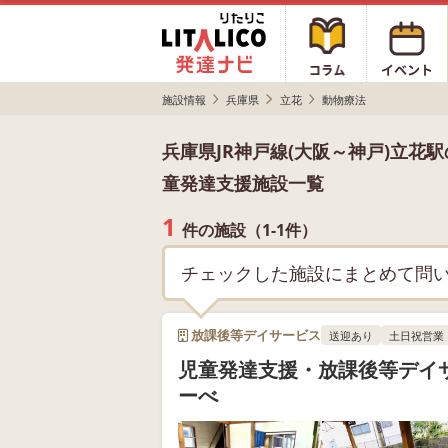
施設情報
兵庫県
立花
動物療法
兵庫県JR神戸線(大阪～神戸)立
童発達支援施設一覧
1
件の施設（1-1件）
チェックした施設にまとめて問
放課後等デイサービス
送迎あり
土日祝営業
児童発達支援・放課後等デイ
ーべ