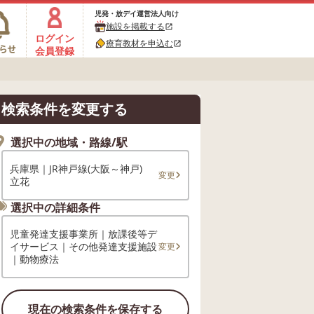
児発・放デイ運営法人向け
施設を掲載する
open_in_new
ログイン
療育教材を申込む
open_in_new
会員登録
検索条件を変更する
選択中の地域・路線/駅
兵庫県｜JR神戸線(大阪～神戸)
変更
立花
選択中の詳細条件
児童発達支援事業所｜放課後等デ
イサービス｜その他発達支援施設
変更
｜動物療法
現在の検索条件を保存する