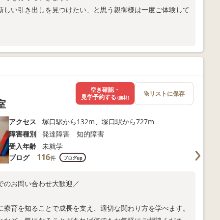
新しい引き出しを見つけたい、と思う親御様は一度ご体験して
空き確認・
リストに保存
見学予約する
(無料)
室
アクセス
塚口駅から132m、塚口駅から727m
障害種別
発達障害 知的障害
受入年齢
未就学
116
ブログ
件
ブログup
でのお問い合わせ大歓迎／
に療育を知ることで成長を支え、適切な関わり方を学べます。