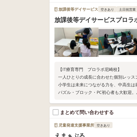
放課後等デイサービス
空きあり
土日祝営業
放課後等デイサービスプロラ
【IT療育専門 プロラボ尼崎校】
一人ひとりの成長に合わせた個別レッス
小学生は未来につながる力を、中高生は
パズル・ブロック・PC初心者も大歓迎。
可。お気軽に体験を！
まとめて問い合わせする
児童発達支援事業所
空きあり
えまぁぶる