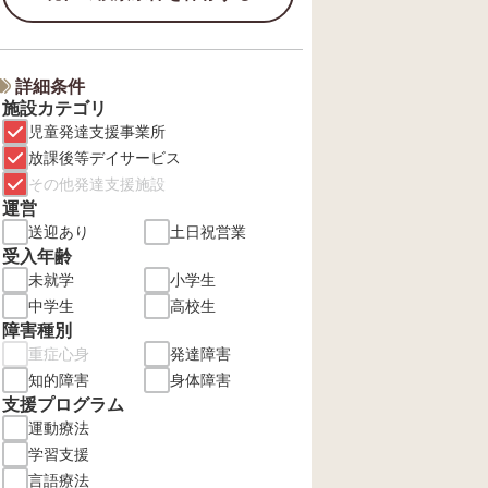
詳細条件
施設カテゴリ
児童発達支援事業所
放課後等デイサービス
その他発達支援施設
運営
送迎あり
土日祝営業
受入年齢
未就学
小学生
中学生
高校生
障害種別
重症心身
発達障害
知的障害
身体障害
支援プログラム
運動療法
学習支援
言語療法