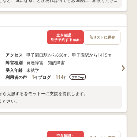
となど、気になることがあれば何でもお気軽にご相談くださ
空き確認・
リストに保存
見学予約する
(無料)
アクセス
甲子園口駅から668m、甲子園駅から1415m
障害種別
発達障害 知的障害
受入年齢
未就学
1
114
利用者の声
ブログ
件
件
ブログup
がら克服するをモットーに支援を提供します。
せください。
空き確認・