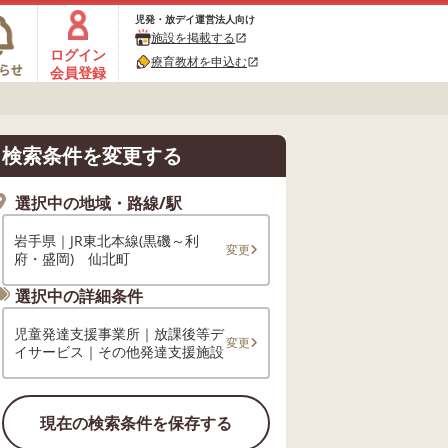
児発・放デイ運営法人向け
施設を掲載する
open_in_new
ログイン
療育教材を申込む
open_in_new
会員登録
検索条件を変更する
選択中の地域・路線/駅
岩手県｜JR東北本線(黒磯～利
変更
府・盛岡) 仙北町
選択中の詳細条件
児童発達支援事業所｜放課後等デ
変更
イサービス｜その他発達支援施設
現在の検索条件を保存する