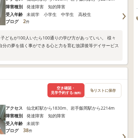
障害種別
発達障害 知的障害
受入年齢
未就学 小学生 中学生 高校生
2
ブログ
件
子どもが100人いたら100通りの学び方があっていい。 様々
自分の夢を描く事ができる心と力を育む放課後等デイサービス
空き確認・
リストに保存
見学予約する
(無料)
アクセス
仙北町駅から1830m、岩手飯岡駅から2214m
障害種別
発達障害 知的障害
受入年齢
未就学
38
ブログ
件