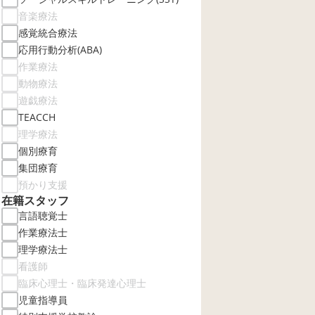
音楽療法
感覚統合療法
応用行動分析(ABA)
作業療法
動物療法
遊戯療法
TEACCH
理学療法
個別療育
集団療育
預かり支援
在籍スタッフ
言語聴覚士
作業療法士
理学療法士
看護師
臨床心理士・臨床発達心理士
児童指導員