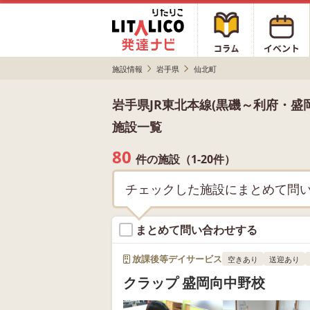
施設情報
岩手県
仙北町
岩手県JR東北本線(黒磯～利府・
施設一覧
80
件の施設（1-20件）
チェックした施設にまとめて問
まとめて問い合わせする
放課後等デイサービス
空きあり
送迎あり
クラップ 盛岡向中野校