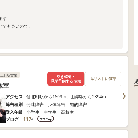
ます！
とでも良いので、
土日祝営業
空き確認・
リストに保存
見学予約する
(無料)
教室
アクセス
仙北町駅から1609m、山岸駅から2894m
障害種別
発達障害 身体障害 知的障害
受入年齢
小学生 中学生 高校生
117
ブログ
件
ブログup