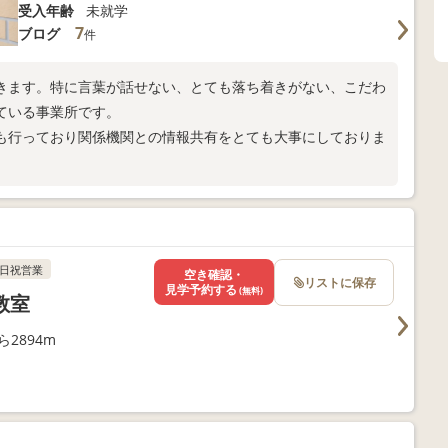
受入年齢
未就学
7
ブログ
件
きます。特に言葉が話せない、とても落ち着きがない、こだわ
ている事業所です。
も行っており関係機関との情報共有をとても大事にしておりま
合わせください。
日祝営業
空き確認・
リストに保存
見学予約する
(無料)
教室
2894m