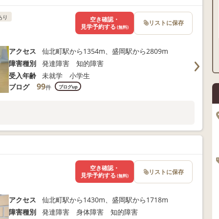
あり
空き確認・
リストに保存
見学予約する
(無料)
アクセス
仙北町駅から1354m、盛岡駅から2809m
障害種別
発達障害 知的障害
受入年齢
未就学 小学生
99
ブログ
件
ブログup
空き確認・
リストに保存
見学予約する
(無料)
アクセス
仙北町駅から1430m、盛岡駅から1718m
障害種別
発達障害 身体障害 知的障害