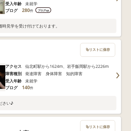
受入年齢
未就学
280
ブログ
件
ブログup
随時見学を受け付けております。
リストに保存
アクセス
仙北町駅から1624m、岩手飯岡駅から2226m
障害種別
発達障害 身体障害 知的障害
受入年齢
未就学
140
ブログ
件
ださい♪
リストに保存