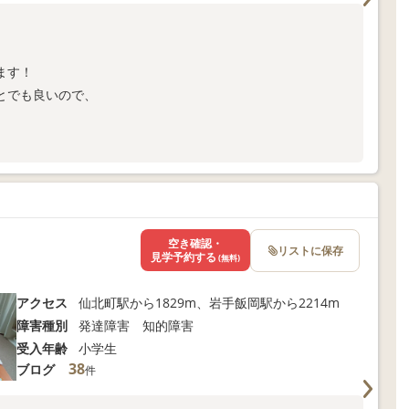
ます！
とでも良いので、
空き確認・
リストに保存
見学予約する
(無料)
アクセス
仙北町駅から1829m、岩手飯岡駅から2214m
障害種別
発達障害 知的障害
受入年齢
小学生
38
ブログ
件