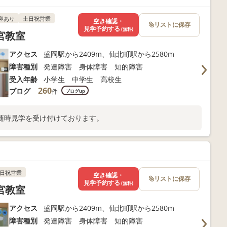
迎あり
土日祝営業
空き確認・
リストに保存
見学予約する
(無料)
本宮教室
アクセス
盛岡駅から2409m、仙北町駅から2580m
障害種別
発達障害 身体障害 知的障害
受入年齢
小学生 中学生 高校生
260
ブログ
件
ブログup
随時見学を受け付けております。
日祝営業
空き確認・
リストに保存
見学予約する
(無料)
本宮教室
アクセス
盛岡駅から2409m、仙北町駅から2580m
障害種別
発達障害 身体障害 知的障害