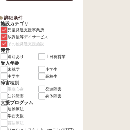
詳細条件
施設カテゴリ
児童発達支援事業所
放課後等デイサービス
その他発達支援施設
運営
送迎あり
土日祝営業
受入年齢
未就学
小学生
中学生
高校生
障害種別
重症心身
発達障害
知的障害
身体障害
支援プログラム
運動療法
学習支援
言語療法
ソーシャルスキルトレーニング(SST)