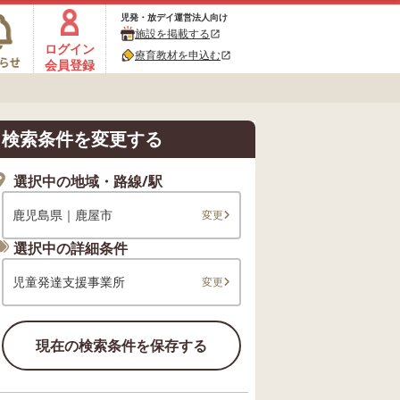
児発・放デイ運営法人向け
施設を掲載する
open_in_new
ログイン
療育教材を申込む
open_in_new
会員登録
検索条件を変更する
選択中の地域・路線/駅
鹿児島県｜鹿屋市
変更
選択中の詳細条件
児童発達支援事業所
変更
現在の検索条件を保存する