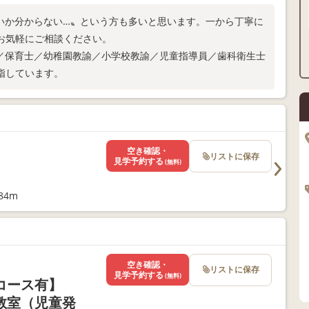
いか分からない…〟という方も多いと思います。一から丁寧に
お気軽にご相談ください。
／保育士／幼稚園教諭／小学校教諭／児童指導員／歯科衛生士
指しています。
空き確認・
リストに保存
見学予約する
(無料)
84m
空き確認・
リストに保存
見学予約する
(無料)
備コース有】
教室（児童発