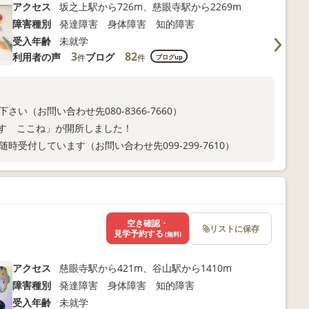
アクセス
坂之上駅から726m、慈眼寺駅から2269m
障害種別
発達障害 身体障害 知的障害
受入年齢
未就学
3
82
利用者の声
ブログ
件
件
ブログup
い（お問い合わせ先080-8366-7660）
らす ここね」が開所しました！
受付しています（お問い合わせ先099-299-7610）
空き確認・
リストに保存
見学予約する
(無料)
アクセス
慈眼寺駅から421m、谷山駅から1410m
障害種別
発達障害 身体障害 知的障害
受入年齢
未就学