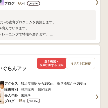
60
ブログ
件
ブログup
ワンの療育プログラムを実施します。
を育んでいきます。
トレーニングで特性を磨きます。
します。
空き確認・
リストに保存
見学予約する
(無料)
いぐらんアッ
アクセス
加治屋町駅から280m、高見橋駅から398m
障害種別
発達障害 知的障害
受入年齢
未就学
15
ブログ
件
ブログup