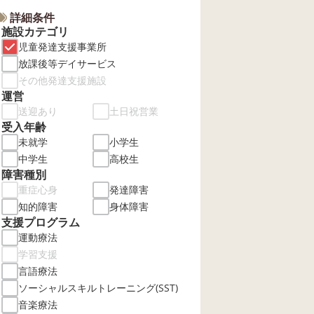
詳細条件
施設カテゴリ
児童発達支援事業所
放課後等デイサービス
その他発達支援施設
運営
送迎あり
土日祝営業
受入年齢
未就学
小学生
中学生
高校生
障害種別
重症心身
発達障害
知的障害
身体障害
支援プログラム
運動療法
学習支援
言語療法
ソーシャルスキルトレーニング(SST)
音楽療法