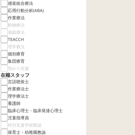
感覚統合療法
応用行動分析(ABA)
作業療法
動物療法
遊戯療法
TEACCH
理学療法
個別療育
集団療育
預かり支援
在籍スタッフ
言語聴覚士
作業療法士
理学療法士
看護師
臨床心理士・臨床発達心理士
児童指導員
特別支援学校教諭
保育士・幼稚園教諭