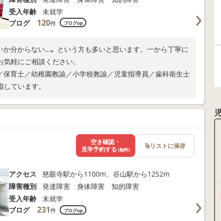
受入年齢
未就学
120
ブログ
件
ブログup
いか分からない…〟という方も多いと思います。一から丁寧に
お気軽にご相談ください。
／保育士／幼稚園教諭／小学校教諭／児童指導員／歯科衛生士
指しています。
空き確認・
リストに保存
見学予約する
(無料)
アクセス
慈眼寺駅から1100m、谷山駅から1252m
障害種別
発達障害 身体障害 知的障害
受入年齢
未就学
231
ブログ
件
ブログup