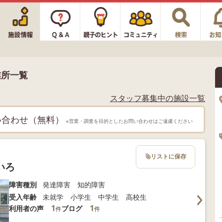
業所一覧
スタッフ募集中の施設一覧
い合わせ（無料）
※営業・調査を目的としたお問い合わせはご遠慮ください
リストに保存
いろ
障害種別
発達障害 知的障害
受入年齢
未就学 小学生 中学生 高校生
1
1
利用者の声
ブログ
件
件