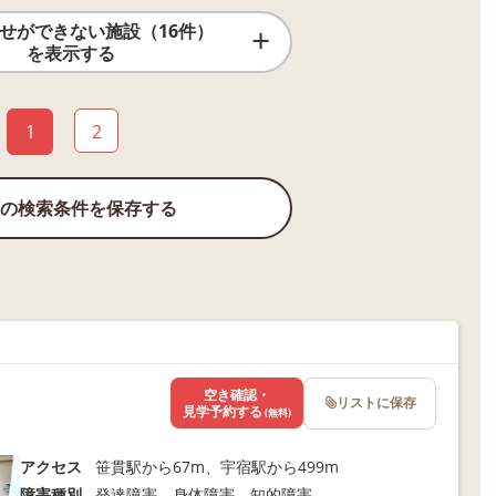
せができない施設（16件）
を表示する
1
2
の検索条件を保存する
空き確認・
リストに保存
見学予約する
(無料)
アクセス
笹貫駅から67m、宇宿駅から499m
障害種別
発達障害 身体障害 知的障害