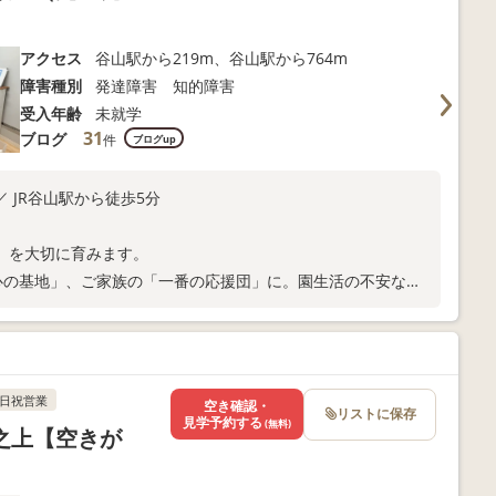
アクセス
谷山駅から219m、谷山駅から764m
障害種別
発達障害 知的障害
受入年齢
未就学
31
ブログ
件
ブログup
 JR谷山駅から徒歩5分
」を大切に育みます。
心の基地」、ご家族の「一番の応援団」に。園生活の不安な
んでまいります。
日祝営業
空き確認・
リストに保存
見学予約する
(無料)
之上【空きが