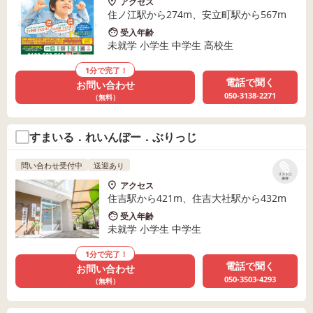
アクセス
住ノ江駅から274m、安立町駅から567m
受入年齢
未就学 小学生 中学生 高校生
1分で完了！
電話で聞く
お問い合わせ
050-3138-2271
（無料）
すまいる．れいんぼー．ぶりっじ
問い合わせ受付中
送迎あり
リストに
保存
アクセス
住吉駅から421m、住吉大社駅から432m
受入年齢
未就学 小学生 中学生
1分で完了！
電話で聞く
お問い合わせ
050-3503-4293
（無料）