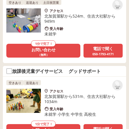
空きあり
送迎あり
土日祝営業
リストに
保存
アクセス
北加賀屋駅から524m、住吉大社駅から
949m
受入年齢
未就学
1分で完了！
電話で聞く
お問い合わせ
050-1793-4171
（無料）
放課後児童デイサービス グッドサポート
空きあり
送迎あり
リストに
保存
アクセス
北加賀屋駅から531m、住吉大社駅から
1034m
受入年齢
未就学 小学生 中学生 高校生
1分で完了！
電話で聞く