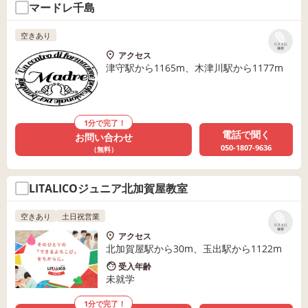
マードレ千島
空きあり
リストに
保存
アクセス
津守駅から1165m、木津川駅から1177m
1分で完了！
電話で聞く
お問い合わせ
050-1807-9636
（無料）
LITALICOジュニア北加賀屋教室
空きあり
土日祝営業
リストに
保存
アクセス
北加賀屋駅から30m、玉出駅から1122m
受入年齢
未就学
1分で完了！