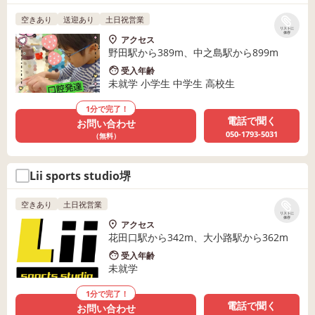
空きあり
送迎あり
土日祝営業
リストに
保存
アクセス
野田駅から389m、中之島駅から899m
受入年齢
未就学 小学生 中学生 高校生
1分で完了！
電話で聞く
お問い合わせ
050-1793-5031
（無料）
Lii sports studio堺
空きあり
土日祝営業
リストに
保存
アクセス
花田口駅から342m、大小路駅から362m
受入年齢
未就学
1分で完了！
電話で聞く
お問い合わせ