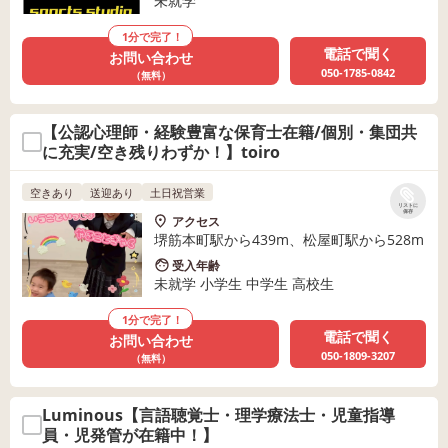
未就学
1分で完了！
電話で聞く
お問い合わせ
050-1785-0842
（無料）
【公認心理師・経験豊富な保育士在籍/個別・集団共
に充実/空き残りわずか！】toiro
空きあり
送迎あり
土日祝営業
リストに
保存
アクセス
堺筋本町駅から439m、松屋町駅から528m
受入年齢
未就学 小学生 中学生 高校生
1分で完了！
電話で聞く
お問い合わせ
050-1809-3207
（無料）
Luminous【言語聴覚士・理学療法士・児童指導
員・児発管が在籍中！】