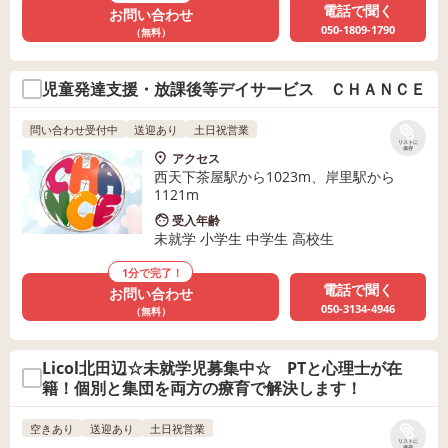
電話で聞く
お問い合わせ
050-1809-1790
（無料）
児童発達支援・放課後等デイサービス ＣＨＡＮＣＥ
問い合わせ受付中
送迎あり
土日祝営業
リストに
保存
アクセス
西天下茶屋駅から1023m、岸里駅から
1121m
受入年齢
未就学 小学生 中学生 高校生
1分で完了！
電話で聞く
お問い合わせ
050-3134-4946
（無料）
Licol北田辺☆未就学児募集中☆ PTと心理士が在
籍！個別と集団を両方の療育で解決します！
空きあり
送迎あり
土日祝営業
リストに
保存