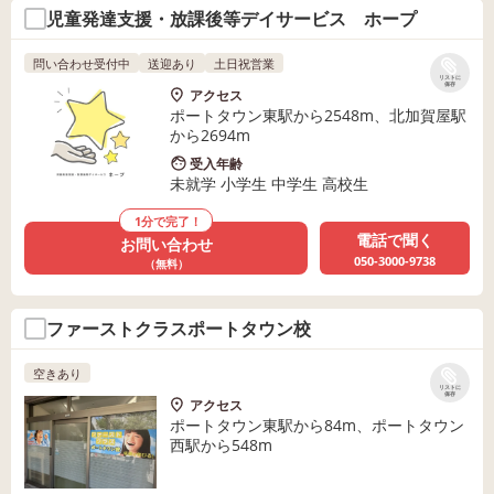
児童発達支援・放課後等デイサービス ホープ
問い合わせ受付中
送迎あり
土日祝営業
リストに
保存
アクセス
ポートタウン東駅から2548m、北加賀屋駅
から2694m
受入年齢
未就学 小学生 中学生 高校生
1分で完了！
電話で聞く
お問い合わせ
050-3000-9738
（無料）
ファーストクラスポートタウン校
空きあり
リストに
保存
アクセス
ポートタウン東駅から84m、ポートタウン
西駅から548m