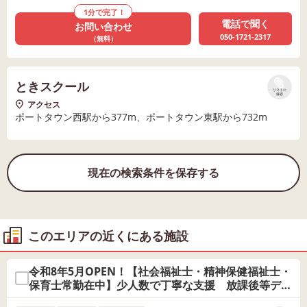
1分で完了！
電話で聞く
お問い合わせ
050-1721-2317
（無料）
ときスクール
リストに
保存
アクセス
ポートタウン西駅から377m、ポートタウン東駅から732m
現在の検索条件を保存する
このエリアの近くにある施設
令和8年5月OPEN！【社会福祉士・精神保健福祉士・
保育士常勤在中】少人数で丁寧な支援 放課後等デイ
サービスOhana