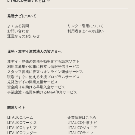
LITALICO発達ナビとは
発達ナビについて
よくある質問
リンク・引用について
お問い合わせ
利用者さまへのお願い
運営からのお知らせ
児発・放デイ運営法人の皆さまへ
放デイ・児発の業務を効率化する請求ソフト
利用者募集や広報に役立つ情報発信サービス
スタッフ育成に役立つオンライン研修サービス
現場ですぐに使える支援プログラムサービス
児発放デイの開業支援サービス
資金繰りを助ける早期入金サービス
事業譲渡・売買を助けるM&A仲介サービス
関連サイト
LITALICOホーム
企業情報はこちら
LITALICOワークス
LITALICO仕事ナビ
LITALICOキャリア
LITALICOジュニア
LITALICOワンダー
LITALICOライフ