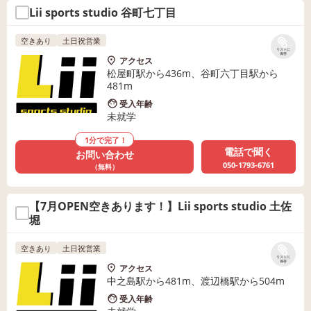
Lii sports studio 谷町七丁目
空きあり
土日祝営業
リストに
保存
アクセス
松屋町駅から436m、谷町六丁目駅から
481m
受入年齢
未就学
1分で完了！
電話で聞く
お問い合わせ
050-1793-6761
（無料）
【7月OPEN空きあります！】Lii sports studio 土佐
堀
空きあり
土日祝営業
リストに
保存
アクセス
中之島駅から481m、渡辺橋駅から504m
受入年齢