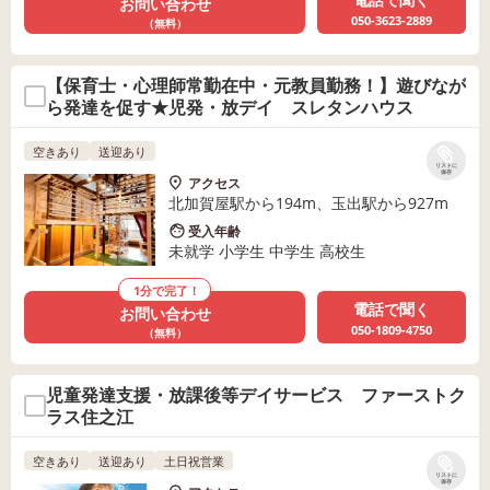
お問い合わせ
050-3623-2889
（無料）
【保育士・心理師常勤在中・元教員勤務！】遊びなが
ら発達を促す★児発・放デイ スレタンハウス
空きあり
送迎あり
リストに
保存
アクセス
北加賀屋駅から194m、玉出駅から927m
受入年齢
未就学 小学生 中学生 高校生
1分で完了！
電話で聞く
お問い合わせ
050-1809-4750
（無料）
児童発達支援・放課後等デイサービス ファーストク
ラス住之江
空きあり
送迎あり
土日祝営業
リストに
保存