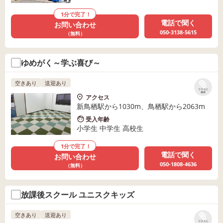
1分で完了！
電話で聞く
お問い合わせ
050-3138-5615
（無料）
ゆめがく～学ぶ喜び～
空きあり
送迎あり
リストに
保存
アクセス
新鳥栖駅から1030m、鳥栖駅から2063m
受入年齢
小学生 中学生 高校生
1分で完了！
電話で聞く
お問い合わせ
050-1808-4636
（無料）
放課後スクール ユニスクキッズ
空きあり
送迎あり
リストに