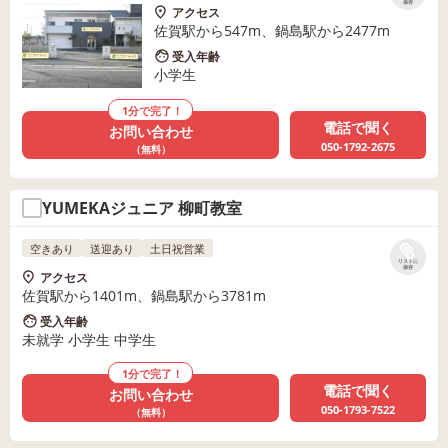
保存
アクセス
佐賀駅から547m、鍋島駅から2477m
受入年齢
小学生
1分で完了！
電話で聞く
お問い合わせ
050-1792-2675
（無料）
YUMEKAジュニア 柳町教室
空きあり
送迎あり
土日祝営業
リストに
保存
アクセス
佐賀駅から1401m、鍋島駅から3781m
受入年齢
未就学 小学生 中学生
1分で完了！
電話で聞く
お問い合わせ
050-1793-7522
（無料）