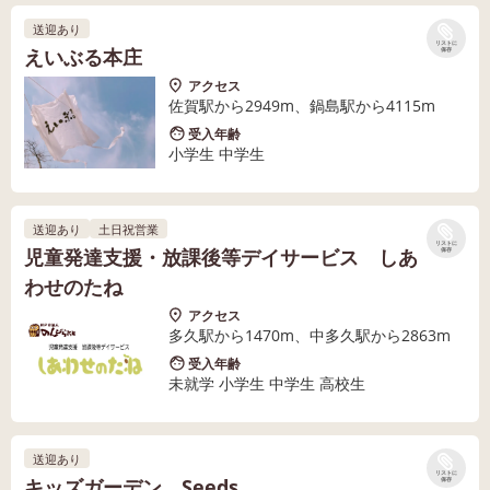
送迎あり
リストに
えいぶる本庄
保存
アクセス
佐賀駅から2949m、鍋島駅から4115m
受入年齢
小学生 中学生
送迎あり
土日祝営業
リストに
児童発達支援・放課後等デイサービス しあ
保存
わせのたね
アクセス
多久駅から1470m、中多久駅から2863m
受入年齢
未就学 小学生 中学生 高校生
送迎あり
リストに
キッズガーデン Seeds
保存