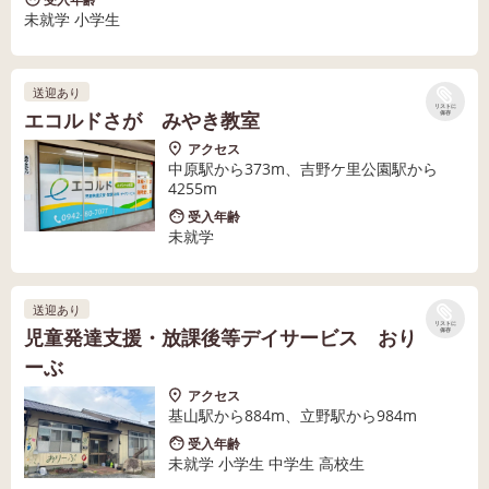
未就学 小学生
送迎あり
リストに
エコルドさが みやき教室
保存
アクセス
中原駅から373m、吉野ケ里公園駅から
4255m
受入年齢
未就学
送迎あり
リストに
児童発達支援・放課後等デイサービス おり
保存
ーぶ
アクセス
基山駅から884m、立野駅から984m
受入年齢
未就学 小学生 中学生 高校生