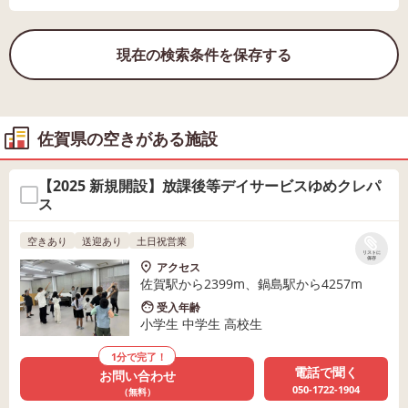
現在の検索条件を保存する
佐賀県の空きがある施設
【2025 新規開設】放課後等デイサービスゆめクレパ
ス
空きあり
送迎あり
土日祝営業
リストに
保存
アクセス
佐賀駅から2399m、鍋島駅から4257m
受入年齢
小学生 中学生 高校生
1分で完了！
電話で聞く
お問い合わせ
050-1722-1904
（無料）