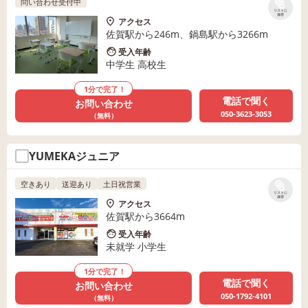
問い合わせ受付中
リストに
保存
アクセス
佐賀駅から246m、鍋島駅から3266m
受入年齢
中学生 高校生
1分で完了！
電話で聞く
お問い合わせ
050-3623-3053
（無料）
YUMEKAジュニア
空きあり
送迎あり
土日祝営業
リストに
保存
アクセス
佐賀駅から3664m
受入年齢
未就学 小学生
1分で完了！
電話で聞く
お問い合わせ
050-1792-4101
（無料）