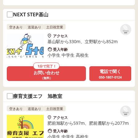
NEXT STEP基山
空きあり
送迎あり
土日祝営業
リストに
保存
アクセス
基山駅から330m、立野駅から852m
受入年齢
小学生 中学生 高校生
1分で完了！
電話で聞く
お問い合わせ
050-1807-0124
（無料）
療育支援エフ 旭教室
空きあり
送迎あり
土日祝営業
リストに
保存
アクセス
肥前旭駅から597m、肥前麓駅から2077m
受入年齢
小学生 中学生 高校生