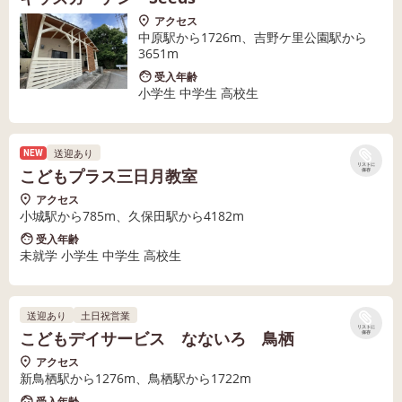
アクセス
中原駅から1726m、吉野ケ里公園駅から
3651m
受入年齢
小学生 中学生 高校生
送迎あり
NEW
リストに
こどもプラス三日月教室
保存
アクセス
小城駅から785m、久保田駅から4182m
受入年齢
未就学 小学生 中学生 高校生
送迎あり
土日祝営業
リストに
こどもデイサービス なないろ 鳥栖
保存
アクセス
新鳥栖駅から1276m、鳥栖駅から1722m
受入年齢