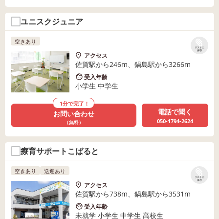
ユニスクジュニア
空きあり
リストに
保存
アクセス
佐賀駅から246m、鍋島駅から3266m
受入年齢
小学生 中学生
1分で完了！
電話で聞く
お問い合わせ
050-1794-2624
（無料）
療育サポートこばると
空きあり
送迎あり
リストに
保存
アクセス
佐賀駅から738m、鍋島駅から3531m
受入年齢
未就学 小学生 中学生 高校生