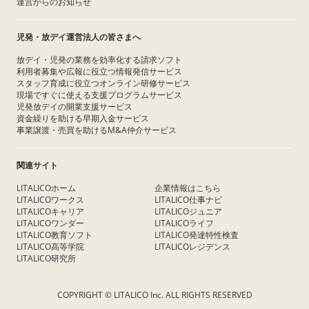
運営からのお知らせ
児発・放デイ運営法人の皆さまへ
放デイ・児発の業務を効率化する請求ソフト
利用者募集や広報に役立つ情報発信サービス
スタッフ育成に役立つオンライン研修サービス
現場ですぐに使える支援プログラムサービス
児発放デイの開業支援サービス
資金繰りを助ける早期入金サービス
事業譲渡・売買を助けるM&A仲介サービス
関連サイト
LITALICOホーム
企業情報はこちら
LITALICOワークス
LITALICO仕事ナビ
LITALICOキャリア
LITALICOジュニア
LITALICOワンダー
LITALICOライフ
LITALICO教育ソフト
LITALICO発達特性検査
LITALICO高等学院
LITALICOレジデンス
LITALICO研究所
COPYRIGHT © LITALICO Inc. ALL RIGHTS RESERVED