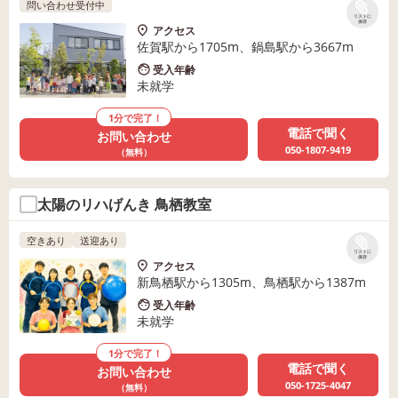
問い合わせ受付中
リストに
保存
アクセス
佐賀駅から1705m、鍋島駅から3667m
受入年齢
未就学
1分で完了！
電話で聞く
お問い合わせ
050-1807-9419
（無料）
太陽のリハげんき 鳥栖教室
空きあり
送迎あり
リストに
保存
アクセス
新鳥栖駅から1305m、鳥栖駅から1387m
受入年齢
未就学
1分で完了！
電話で聞く
お問い合わせ
050-1725-4047
（無料）