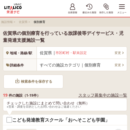
施設情報
>
佐賀県
>
個別療育
佐賀県の個別療育を行っている放課後等デイサービス・児
童発達支援施設一覧
佐賀県 |
市区町村・駅未設定
変更
地域・路線/駅
すべての施設カテゴリ｜個別療育
変更
詳細条件
検索条件を保存する
19
スタッフ募集中の施設一覧
件の施設（1-19件）
チェックした施設にまとめて問い合わせ（無料）
※営業・調査を目的としたお問い合わせはご遠慮ください
こども発達教育スクール「おへそこども学園」