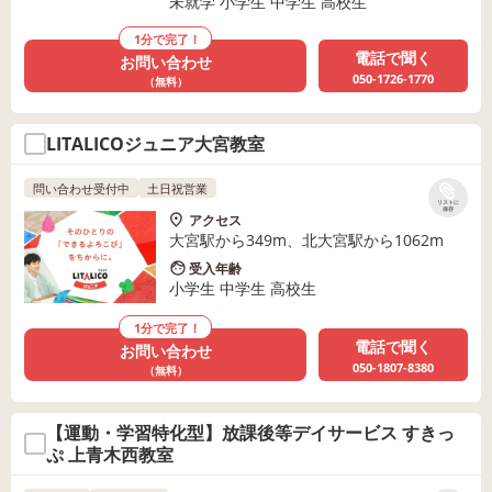
未就学 小学生 中学生 高校生
1分で完了！
電話で聞く
お問い合わせ
050-1726-1770
（無料）
LITALICOジュニア大宮教室
問い合わせ受付中
土日祝営業
リストに
保存
アクセス
大宮駅から349m、北大宮駅から1062m
受入年齢
小学生 中学生 高校生
1分で完了！
電話で聞く
お問い合わせ
050-1807-8380
（無料）
【運動・学習特化型】放課後等デイサービス すきっ
ぷ 上青木西教室