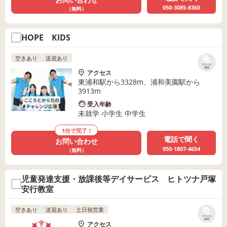
050-3085-8360
（無料）
HOPE KIDS
空きあり
送迎あり
リストに
保存
アクセス
東浦和駅から3328m、浦和美園駅から
3913m
受入年齢
未就学 小学生 中学生
1分で完了！
電話で聞く
お問い合わせ
050-1807-4654
（無料）
児童発達支援・放課後等デイサービス ヒトツナ戸塚
安行教室
空きあり
送迎あり
土日祝営業
リストに
保存
アクセス