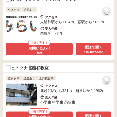
空きあり
送迎あり
リストに
保存
アクセス
東浦和駅から1154m、蕨駅から3105m
受入年齢
未就学 小学生
1分で完了！
電話で聞く
お問い合わせ
050-1807-6095
（無料）
ヒトツナ北越谷教室
空きあり
送迎あり
土日祝営業
リストに
保存
アクセス
北越谷駅から321m、越谷駅から1982m
受入年齢
小学生 中学生 高校生
1分で完了！
電話で聞く
お問い合わせ