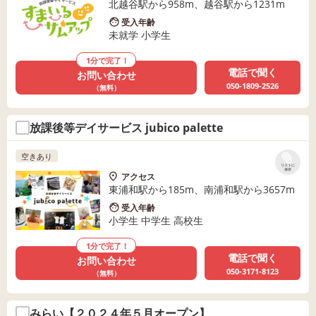
北越谷駅から958m、越谷駅から1231m
受入年齢
未就学 小学生
1分で完了！
電話で聞く
お問い合わせ
050-1809-2526
（無料）
放課後等デイサービス jubico palette
空きあり
リストに
保存
アクセス
東浦和駅から185m、南浦和駅から3657m
受入年齢
小学生 中学生 高校生
1分で完了！
電話で聞く
お問い合わせ
050-3171-8123
（無料）
みらい【２０２４年５月オープン】