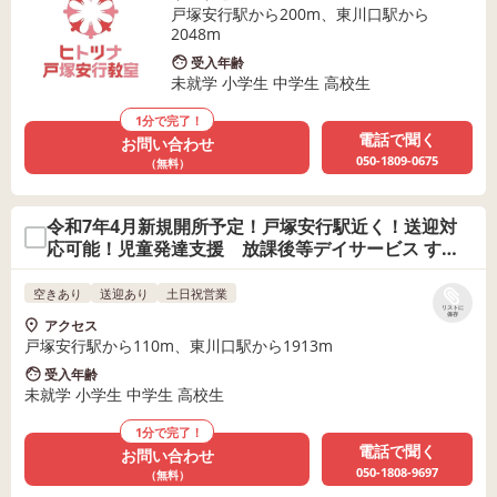
戸塚安行駅から200m、東川口駅から
2048m
受入年齢
未就学 小学生 中学生 高校生
1分で完了！
電話で聞く
お問い合わせ
050-1809-0675
（無料）
令和7年4月新規開所予定！戸塚安行駅近く！送迎対
応可能！児童発達支援 放課後等デイサービス すて
っぷすきっぷ第4
空きあり
送迎あり
土日祝営業
リストに
保存
アクセス
戸塚安行駅から110m、東川口駅から1913m
受入年齢
未就学 小学生 中学生 高校生
1分で完了！
電話で聞く
お問い合わせ
050-1808-9697
（無料）