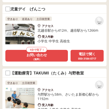
児童デイ げんこつ
空きあり
送迎あり
土日祝営業
リストに
保存
アクセス
北越谷駅から412m、越谷駅から1266m
受入年齢
小学生 中学生 高校生
1分で完了！
電話で聞く
お問い合わせ
050-3184-0717
（無料）
【運動療育】TAKUMI（たくみ）与野教室
空きあり
土日祝営業
リストに
保存
アクセス
与野駅から58m、さいたま新都心駅から
1192m
受入年齢