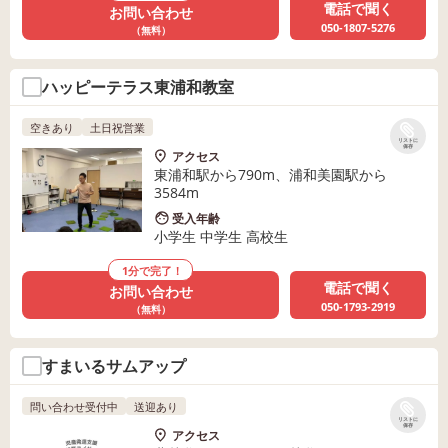
電話で聞く
お問い合わせ
050-1807-5276
（無料）
ハッピーテラス東浦和教室
空きあり
土日祝営業
リストに
保存
アクセス
東浦和駅から790m、浦和美園駅から
3584m
受入年齢
小学生 中学生 高校生
1分で完了！
電話で聞く
お問い合わせ
050-1793-2919
（無料）
すまいるサムアップ
問い合わせ受付中
送迎あり
リストに
保存
アクセス