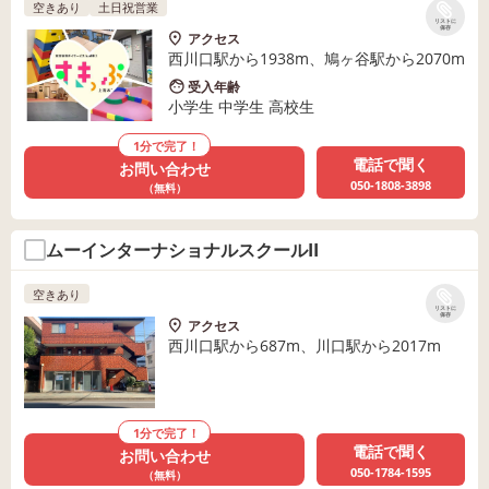
空きあり
土日祝営業
リストに
保存
アクセス
西川口駅から1938m、鳩ヶ谷駅から2070m
受入年齢
小学生 中学生 高校生
1分で完了！
電話で聞く
お問い合わせ
050-1808-3898
（無料）
ムーインターナショナルスクールII
空きあり
リストに
保存
アクセス
西川口駅から687m、川口駅から2017m
1分で完了！
電話で聞く
お問い合わせ
050-1784-1595
（無料）