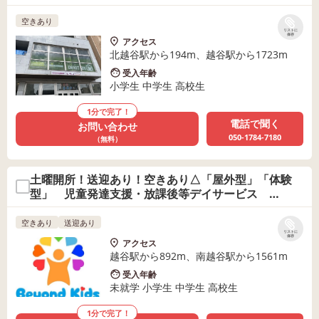
空きあり
リストに
保存
アクセス
北越谷駅から194m、越谷駅から1723m
受入年齢
小学生 中学生 高校生
1分で完了！
電話で聞く
お問い合わせ
050-1784-7180
（無料）
土曜開所！送迎あり！空きあり△「屋外型」「体験
型」 児童発達支援・放課後等デイサービス
Beyond Kids
空きあり
送迎あり
リストに
保存
アクセス
越谷駅から892m、南越谷駅から1561m
受入年齢
未就学 小学生 中学生 高校生
1分で完了！