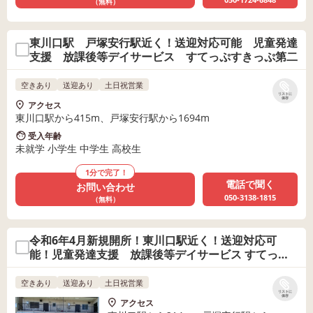
（無料）
東川口駅 戸塚安行駅近く！送迎対応可能 児童発達
支援 放課後等デイサービス すてっぷすきっぷ第二
空きあり
送迎あり
土日祝営業
リストに
保存
アクセス
東川口駅から415m、戸塚安行駅から1694m
受入年齢
未就学 小学生 中学生 高校生
1分で完了！
電話で聞く
お問い合わせ
050-3138-1815
（無料）
令和6年4月新規開所！東川口駅近く！送迎対応可
能！児童発達支援 放課後等デイサービス すてっぷ
すきっぷ第3
空きあり
送迎あり
土日祝営業
リストに
保存
アクセス