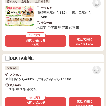
空きあり
送迎あり
土日祝営業
リストに
保存
アクセス
浦和美園駅から662m、東川口駅から
2534m
受入年齢
未就学 小学生 中学生 高校生
1分で完了！
電話で聞く
お問い合わせ
050-1784-8752
（無料）
DEKITA東川口
空きあり
リストに
保存
アクセス
東川口駅から400m、戸塚安行駅から1739m
受入年齢
小学生 中学生 高校生
1分で完了！
電話で聞く
お問い合わせ
050-1724-6848