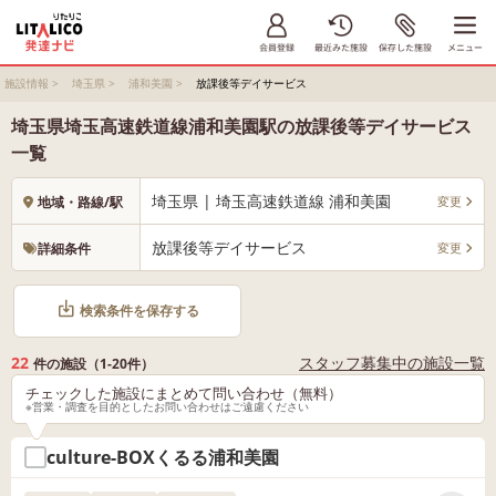
施設情報
>
埼玉県
>
浦和美園
>
放課後等デイサービス
埼玉県埼玉高速鉄道線浦和美園駅の放課後等デイサービス
一覧
埼玉県 | 埼玉高速鉄道線 浦和美園
変更
地域・路線/駅
放課後等デイサービス
変更
詳細条件
検索条件を保存する
22
スタッフ募集中の施設一覧
件の施設（1-20件）
チェックした施設にまとめて問い合わせ（無料）
※営業・調査を目的としたお問い合わせはご遠慮ください
culture-BOXくるる浦和美園