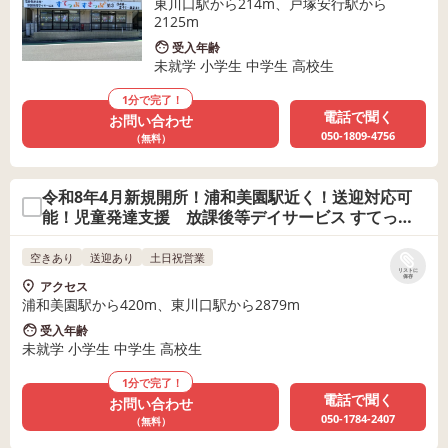
東川口駅から214m、戸塚安行駅から
2125m
受入年齢
未就学 小学生 中学生 高校生
1分で完了！
電話で聞く
お問い合わせ
050-1809-4756
（無料）
令和8年4月新規開所！浦和美園駅近く！送迎対応可
能！児童発達支援 放課後等デイサービス すてっぷ
すきっぷ第5
空きあり
送迎あり
土日祝営業
リストに
保存
アクセス
浦和美園駅から420m、東川口駅から2879m
受入年齢
未就学 小学生 中学生 高校生
1分で完了！
電話で聞く
お問い合わせ
050-1784-2407
（無料）