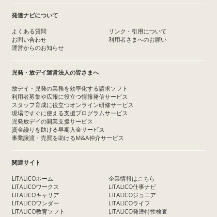
発達ナビについて
よくある質問
リンク・引用について
お問い合わせ
利用者さまへのお願い
運営からのお知らせ
児発・放デイ運営法人の皆さまへ
放デイ・児発の業務を効率化する請求ソフト
利用者募集や広報に役立つ情報発信サービス
スタッフ育成に役立つオンライン研修サービス
現場ですぐに使える支援プログラムサービス
児発放デイの開業支援サービス
資金繰りを助ける早期入金サービス
事業譲渡・売買を助けるM&A仲介サービス
関連サイト
LITALICOホーム
企業情報はこちら
LITALICOワークス
LITALICO仕事ナビ
LITALICOキャリア
LITALICOジュニア
LITALICOワンダー
LITALICOライフ
LITALICO教育ソフト
LITALICO発達特性検査