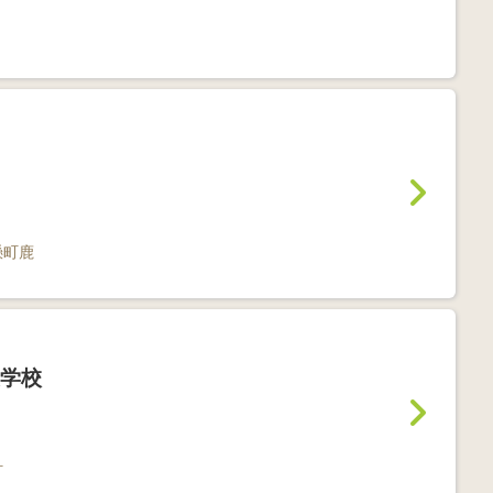
懸町鹿
学校
町