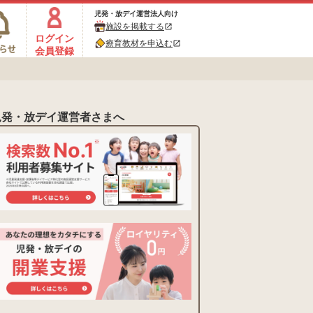
児発・放デイ運営法人向け
施設を掲載する
open_in_new
ログイン
療育教材を申込む
open_in_new
会員登録
児発・放デイ運営者さまへ