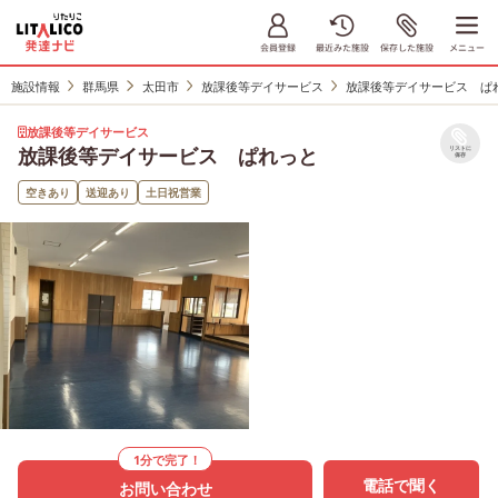
施設情報
群馬県
太田市
放課後等デイサービス
放課後等デイサービス ぱ
放課後等デイサービス
放課後等デイサービス ぱれっと
リストに
保存
空きあり
送迎あり
土日祝営業
1分で完了！
電話で聞く
お問い合わせ