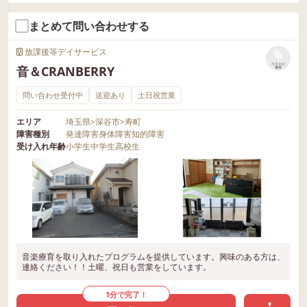
まとめて問い合わせする
放課後等デイサービス
リストに
音＆CRANBERRY
保存
問い合わせ受付中
送迎あり
土日祝営業
エリア
埼玉県
>
深谷市
>
寿町
障害種別
発達障害
身体障害
知的障害
受け入れ年齢
小学生
中学生
高校生
音楽療育を取り入れたプログラムを提供しています。興味のある方は、
連絡ください！！土曜、祝日も営業をしています。
1分で完了！