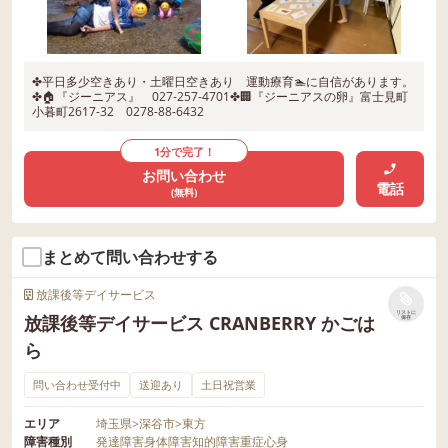
✤平日多少空きあり・土曜日空きあり 運動療育🏊に自信があります。
✤🏠『ジーニアス』 027-257-4701✤🏢『ジーニアスの卵』富士見町
小暮町2617-32 0278-88-6432
1分で完了！
お問い合わせ
電話
(無料)
まとめて問い合わせする
放課後等デイサービス
リストに
放課後等デイサービス CRANBERRY かごは
保存
ら
問い合わせ受付中
送迎あり
土日祝営業
エリア
埼玉県
>
深谷市
>
東方
障害種別
発達障害
身体障害
知的障害
重症心身