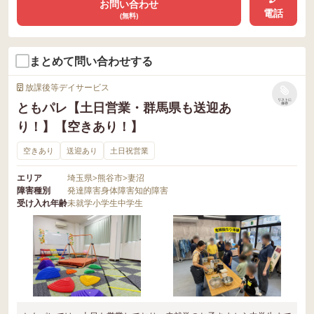
お問い合わせ
電話
(無料)
まとめて問い合わせする
放課後等デイサービス
リストに
ともパレ【土日営業・群馬県も送迎あ
保存
り！】【空きあり！】
空きあり
送迎あり
土日祝営業
エリア
埼玉県
>
熊谷市
>
妻沼
障害種別
発達障害
身体障害
知的障害
受け入れ年齢
未就学
小学生
中学生