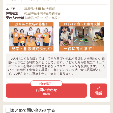
エリア
群馬県
>
太田市
>
大原町
障害種別
発達障害
身体障害
知的障害
受け入れ年齢
未就学
小学生
中学生
高校生
「おいけこどもらぼ」では、できた喜びや挑戦する楽しさを味わい、自
信へとつながる時間を大切にしています。子どもたちが自然にコミュニ
ケーションを育める環境と多彩なレクリエーションを提供します。一人
ひとりの個性や創造力を尊重し、焦らずのびのび過ごせる居場所とし
て、お子さま・ご家族を全力で支えて参ります。
1分で完了！
お問い合わせ
電話
(無料)
まとめて問い合わせする