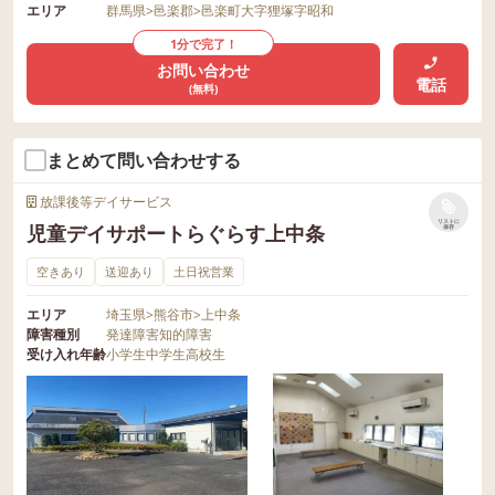
エリア
群馬県
>
邑楽郡
>
邑楽町大字狸塚字昭和
1分で完了！
お問い合わせ
電話
(無料)
まとめて問い合わせする
放課後等デイサービス
リストに
児童デイサポートらぐらす上中条
保存
空きあり
送迎あり
土日祝営業
エリア
埼玉県
>
熊谷市
>
上中条
障害種別
発達障害
知的障害
受け入れ年齢
小学生
中学生
高校生