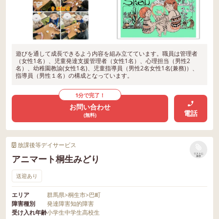
遊びを通して成長できるよう内容を組み立てています。職員は管理者
（女性1名）、児童発達支援管理者（女性1名）、心理担当（男性2
名）、幼稚園教諭(女性1名)、児童指導員（男性2名女性1名(兼務)）、
指導員（男性１名）の構成となっています。
1分で完了！
お問い合わせ
電話
(無料)
放課後等デイサービス
リストに
アニマート桐生みどり
保存
送迎あり
エリア
群馬県
>
桐生市
>
巴町
障害種別
発達障害
知的障害
受け入れ年齢
小学生
中学生
高校生