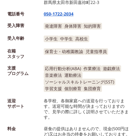
群馬県太田市新田嘉祢町22-3
電話番号
050-1722-2034
受入障害
発達障害
身体障害
知的障害
受入年齢
小学生
中学生
高校生
在籍
保育士・幼稚園教諭
児童指導員
スタッフ
支援
応用行動分析(ABA)
作業療法
遊戯療法
プログラム
音楽療法
運動療法
ソーシャルスキルトレーニング(SST)
学習支援
個別療育
集団療育
送迎
各学校、各御家庭への送迎を行っておりま
サポート
す。送迎可能な時間が決まっておりますの
で、見学の際に詳しく説明させていただきま
す。
料金
昼食の提供はありませんので、現金(500円ほ
ど)又はお弁当の持参をお願いしております。