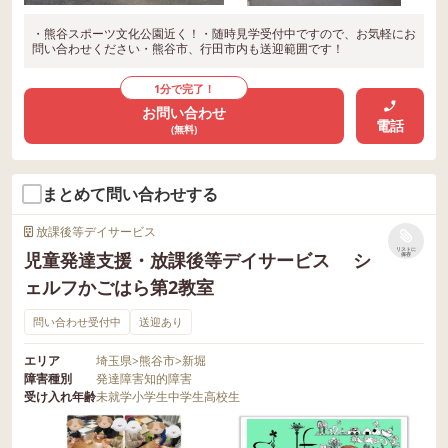
・熊谷スポーツ文化公園近く！・随時見学受付中ですので、お気軽にお
問い合わせください・熊谷市、行田市内も送迎範囲です！
1分で完了！
お問い合わせ
電話
(無料)
まとめて問い合わせする
放課後等デイサービス
リストに
児童発達支援・放課後等デイサービス シ
保存
ェルフかごはら第2教室
問い合わせ受付中
送迎あり
エリア
埼玉県
>
熊谷市
>
新堀
障害種別
発達障害
知的障害
受け入れ年齢
未就学
小学生
中学生
高校生