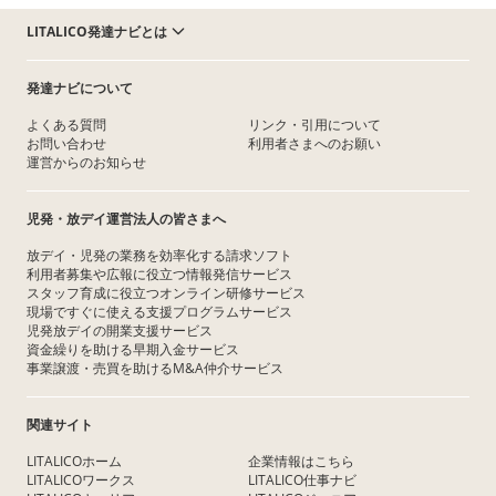
LITALICO発達ナビとは
発達ナビについて
よくある質問
リンク・引用について
お問い合わせ
利用者さまへのお願い
運営からのお知らせ
児発・放デイ運営法人の皆さまへ
放デイ・児発の業務を効率化する請求ソフト
利用者募集や広報に役立つ情報発信サービス
スタッフ育成に役立つオンライン研修サービス
現場ですぐに使える支援プログラムサービス
児発放デイの開業支援サービス
資金繰りを助ける早期入金サービス
事業譲渡・売買を助けるM&A仲介サービス
関連サイト
LITALICOホーム
企業情報はこちら
LITALICOワークス
LITALICO仕事ナビ