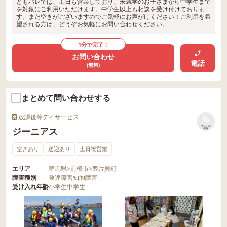
ともパレでは、土日も営業しており、未就学のお子さまから中学生まで
を対象にご利用いただけます。中学生以上も相談を受け付けておりま
す。まだ空きがございますのでご気軽にお声がけください！ご利用を希
望される方は、どうぞお気軽にお問い合わせください。
1分で完了！
お問い合わせ
電話
(無料)
まとめて問い合わせする
放課後等デイサービス
リストに
ジーニアス
保存
空きあり
送迎あり
土日祝営業
エリア
群馬県
>
前橋市
>
西片貝町
障害種別
発達障害
知的障害
受け入れ年齢
小学生
中学生