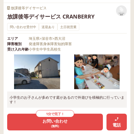
放課後等デイサービス
リストに
放課後等デイサービス CRANBERRY
保存
問い合わせ受付中
送迎あり
土日祝営業
エリア
埼玉県
>
深谷市
>
西大沼
障害種別
発達障害
身体障害
知的障害
受け入れ年齢
小学生
中学生
高校生
小学生のお子さんが多めです庭があるので外遊びを積極的に行っていま
す！
1分で完了！
お問い合わせ
電話
(無料)