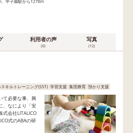
m、甲子園駅から1278m
グ
利用者の声
写真
(0)
(12)
スキルトレーニング(SST)
学習支援
集団療育
預かり支援
いて必要な事、興
に、なにより「安
社LITALICO
ICO式のABAの研