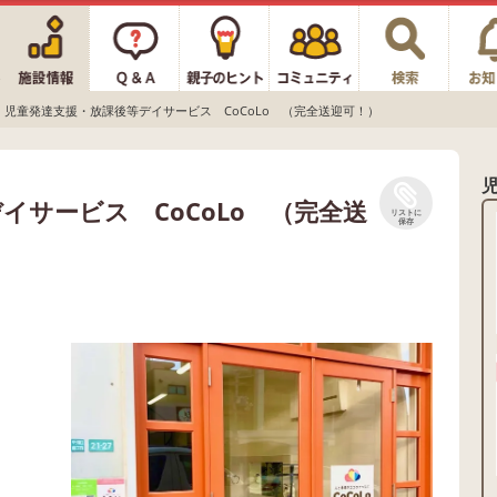
児童発達支援・放課後等デイサービス CoCoLo （完全送迎可！）
イサービス CoCoLo （完全送
リストに
保存