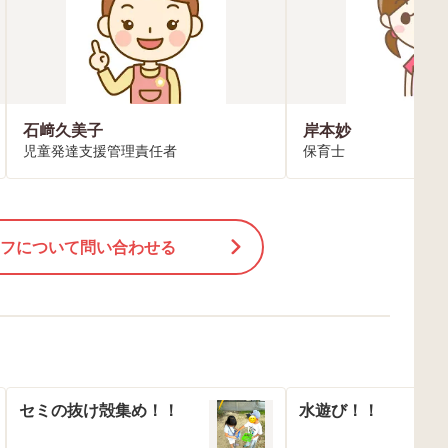
石﨑久美子
岸本妙
児童発達支援管理責任者
保育士
フについて問い合わせる
セミの抜け殻集め！！
水遊び！！