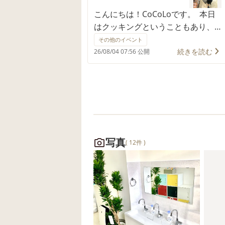
こんにちは！CoCoLoです。 本日
はクッキングということもあり、
みんなでお買い物に行きました♪
その他のイベント
作るものを決めていますが、みん
続きを読む
26/08/04 07:56 公開
ながどれにするか話し合いもしな
がら商品を選んでいました！ セル
フレジも行い、CoCoLoに帰りみん
なでおやつ作りをしました♪
CoCoLo
写真
( 12件 )