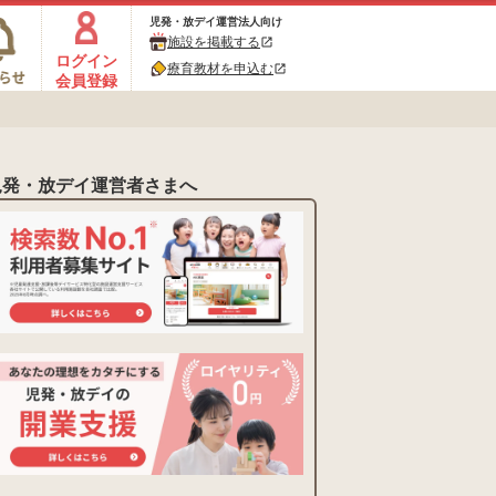
児発・放デイ運営法人向け
施設を掲載する
open_in_new
ログイン
療育教材を申込む
open_in_new
会員登録
児発・放デイ運営者さまへ