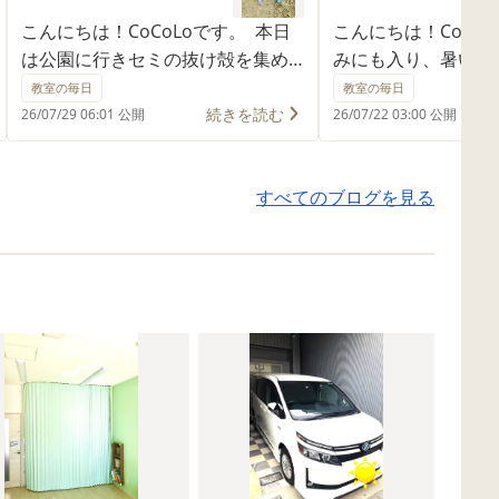
こんにちは！CoCoLoです。 本日
こんにちは！CoCoL
は公園に行きセミの抜け殻を集め
みにも入り、暑い日
ていました。 セミの抜け殻がたく
ね。 そこでCoCoL
教室の毎日
教室の毎日
さんあり、虫かごいっぱいになる
遊びを行いました♪
続きを読む
26/07/29 06:01 公開
26/07/22 03:00 公開
まで集めました。 そのあとは水遊
使い楽しく遊びまし
びなどして元気に過ごしました♪
暑い日が続くので水
すべてのブログを見る
かりして熱中症など
CoCoLo
いきます。
CoCoLo