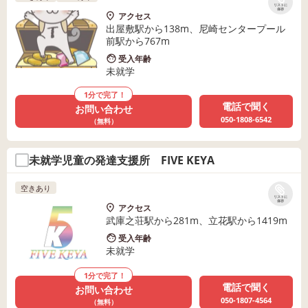
リストに
保存
アクセス
出屋敷駅から138m、尼崎センタープール
前駅から767m
受入年齢
未就学
1分で完了！
電話で聞く
お問い合わせ
050-1808-6542
（無料）
未就学児童の発達支援所 FIVE KEYA
空きあり
リストに
保存
アクセス
武庫之荘駅から281m、立花駅から1419m
受入年齢
未就学
1分で完了！
電話で聞く
お問い合わせ
050-1807-4564
（無料）