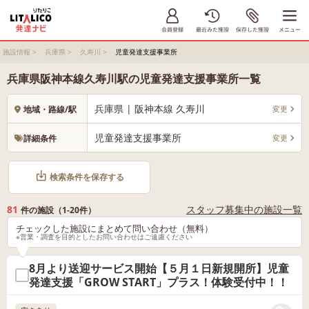
施設情報
>
兵庫県
>
久寿川
>
児童発達支援事業所
兵庫県阪神本線久寿川駅の児童発達支援事業所一覧
兵庫県 | 阪神本線 久寿川
変更
地域・路線/駅
児童発達支援事業所
変更
詳細条件
検索条件を保存する
81
スタッフ募集中の施設一覧
件の施設（1-20件）
チェックした施設にまとめて問い合わせ（無料）
※営業・調査を目的としたお問い合わせはご遠慮ください
8月より送迎サービス開始【５月１日新規開所】児童
発達支援「GROW START」プラス！体験受付中！！