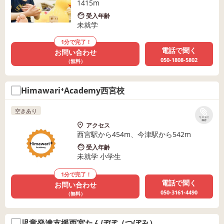
1415m
受入年齢
未就学
1分で完了！
電話で聞く
お問い合わせ
050-1808-5802
（無料）
Himawari⁺Academy西宮校
空きあり
リストに
保存
アクセス
西宮駅から454m、今津駅から542m
受入年齢
未就学 小学生
1分で完了！
電話で聞く
お問い合わせ
050-3161-4490
（無料）
児童発達支援西宮たんぽぽ（つぼみ）