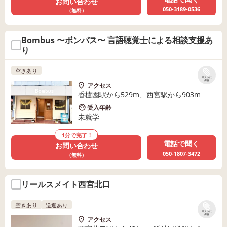
お問い合わせ
050-3189-0536
（無料）
Bombus 〜ボンバス〜 言語聴覚士による相談支援あ
り
空きあり
リストに
保存
アクセス
香櫨園駅から529m、西宮駅から903m
受入年齢
未就学
1分で完了！
電話で聞く
お問い合わせ
050-1807-3472
（無料）
リールスメイト西宮北口
空きあり
送迎あり
リストに
保存
アクセス