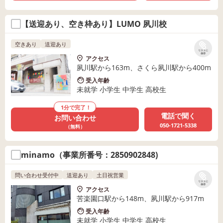
【送迎あり、空き枠あり】LUMO 夙川校
空きあり
送迎あり
リストに
保存
アクセス
夙川駅から163m、さくら夙川駅から400m
受入年齢
未就学 小学生 中学生 高校生
1分で完了！
電話で聞く
お問い合わせ
050-1721-5338
（無料）
minamo（事業所番号：2850902848)
問い合わせ受付中
送迎あり
土日祝営業
リストに
保存
アクセス
苦楽園口駅から148m、夙川駅から917m
受入年齢
未就学 小学生 中学生 高校生