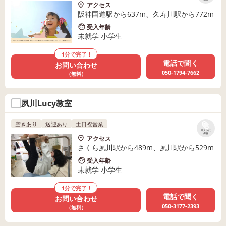
アクセス
阪神国道駅から637m、久寿川駅から772m
受入年齢
未就学 小学生
1分で完了！
電話で聞く
お問い合わせ
050-1794-7662
（無料）
夙川Lucy教室
空きあり
送迎あり
土日祝営業
リストに
保存
アクセス
さくら夙川駅から489m、夙川駅から529m
受入年齢
未就学 小学生
1分で完了！
電話で聞く
お問い合わせ
050-3177-2393
（無料）