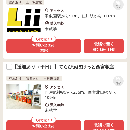
空きあり
土日祝営業
リストに
保存
アクセス
甲東園駅から51m、仁川駅から1002m
受入年齢
未就学
1分で完了！
電話で聞く
お問い合わせ
050-3204-3146
（無料）
【送迎あり（平日）】てらぴぁぽけっと西宮教室
空きあり
送迎あり
土日祝営業
リストに
保存
アクセス
門戸厄神駅から235m、西宮北口駅から
1094m
受入年齢
未就学
1分で完了！
電話で聞く
お問い合わせ