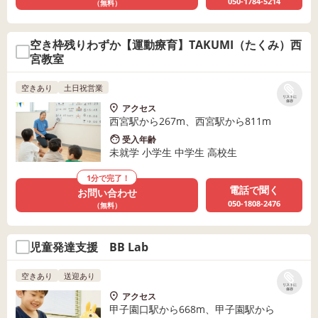
050-1784-5214
（無料）
空き枠残りわずか【運動療育】TAKUMI（たくみ）西
宮教室
空きあり
土日祝営業
リストに
保存
アクセス
西宮駅から267m、西宮駅から811m
受入年齢
未就学 小学生 中学生 高校生
1分で完了！
電話で聞く
お問い合わせ
050-1808-2476
（無料）
児童発達支援 BB Lab
空きあり
送迎あり
リストに
保存
アクセス
甲子園口駅から668m、甲子園駅から