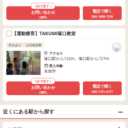
1分で完了！
電話で聞く
お問い合わせ
050-1808-7239
（無料）
【運動療育】TAKUMI塚口教室
空きあり
土日祝営業
リストに
保存
アクセス
塚口駅から132m、塚口駅から727m
受入年齢
未就学
1分で完了！
電話で聞く
お問い合わせ
050-1721-6177
（無料）
近くにある駅から探す