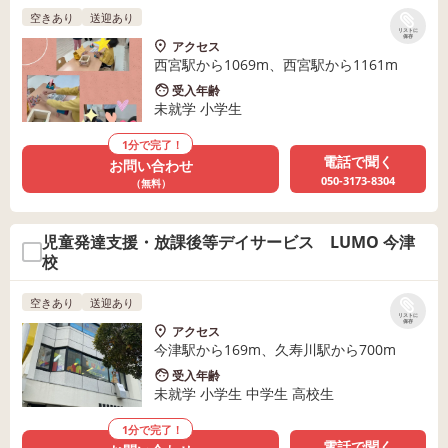
空きあり
送迎あり
リストに
保存
アクセス
西宮駅から1069m、西宮駅から1161m
受入年齢
未就学 小学生
1分で完了！
電話で聞く
お問い合わせ
050-3173-8304
（無料）
児童発達支援・放課後等デイサービス LUMO 今津
校
空きあり
送迎あり
リストに
保存
アクセス
今津駅から169m、久寿川駅から700m
受入年齢
未就学 小学生 中学生 高校生
1分で完了！
電話で聞く