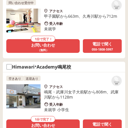
問い合わせ受付中
リストに
保存
アクセス
甲子園駅から663m、久寿川駅から712m
受入年齢
未就学
1分で完了！
電話で聞く
お問い合わせ
050-1808-5997
（無料）
Himawari⁺Academy鳴尾校
空きあり
送迎あり
リストに
保存
アクセス
鳴尾・武庫川女子大前駅から808m、武庫
川駅から1128m
受入年齢
未就学 小学生
1分で完了！
電話で聞く
お問い合わせ