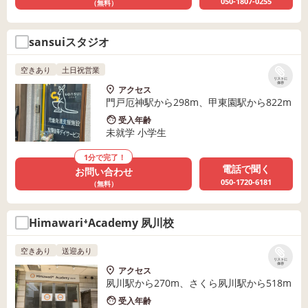
050-1807-0255
（無料）
sansuiスタジオ
空きあり
土日祝営業
リストに
保存
アクセス
門戸厄神駅から298m、甲東園駅から822m
受入年齢
未就学 小学生
1分で完了！
電話で聞く
お問い合わせ
050-1720-6181
（無料）
Himawari⁺Academy 夙川校
空きあり
送迎あり
リストに
保存
アクセス
夙川駅から270m、さくら夙川駅から518m
受入年齢