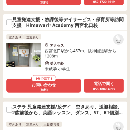
050-1720-1619
（無料）
児童発達支援・放課後等デイサービス・保育所等訪問
支援 Himawari⁺ Academy 西宮北口校
空きあり
送迎あり
リストに
保存
アクセス
西宮北口駅から457m、阪神国道駅から
1208m
受入年齢
未就学 小学生
1分で完了！
電話で聞く
お問い合わせ
050-1807-4613
（無料）
ステラ 児童発達支援/放デイ 空きあり、送迎相談、
2歳前後から、英語レッスン、ダンス、ST、RT個別対
応可能
空きあり
送迎あり
土日祝営業
リストに
保存