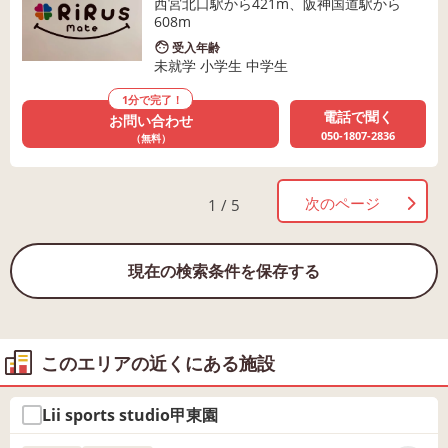
西宮北口駅から421m、阪神国道駅から
608m
受入年齢
未就学 小学生 中学生
1分で完了！
電話で聞く
お問い合わせ
050-1807-2836
（無料）
次のページ
1 / 5
現在の検索条件を保存する
このエリアの近くにある施設
Lii sports studio甲東園