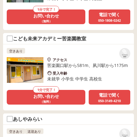
1分で完了！
電話で聞く
お問い合わせ
050-1808-0242
（無料）
こども未来アカデミー苦楽園教室
空きあり
リストに
保存
アクセス
苦楽園口駅から581m、夙川駅から1175m
受入年齢
未就学 小学生 中学生 高校生
1分で完了！
電話で聞く
お問い合わせ
050-3149-4210
（無料）
あしやみらい
空きあり
送迎あり
リストに