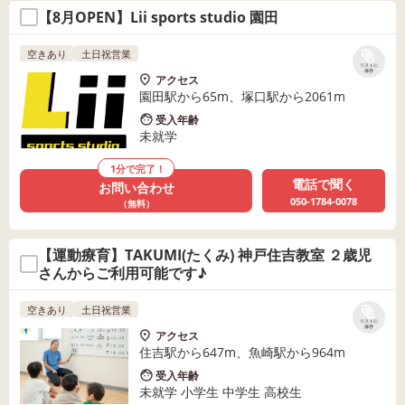
【8月OPEN】Lii sports studio 園田
空きあり
土日祝営業
リストに
保存
アクセス
園田駅から65m、塚口駅から2061m
受入年齢
未就学
1分で完了！
電話で聞く
お問い合わせ
050-1784-0078
（無料）
【運動療育】TAKUMI(たくみ) 神戸住吉教室 ２歳児
さんからご利用可能です♪
空きあり
土日祝営業
リストに
保存
アクセス
住吉駅から647m、魚崎駅から964m
受入年齢
未就学 小学生 中学生 高校生