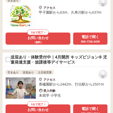
空きあり
リストに
保存
アクセス
甲子園駅から63m、久寿川駅から637m
1分で完了！
電話で聞く
お問い合わせ
050-1726-5439
（無料）
送迎あり・体験受付中｜4月開所 キッズビジョン® 児
童発達支援・放課後等デイサービス
空きあり
送迎あり
土日祝営業
リストに
保存
アクセス
香櫨園駅から2442m、打出駅から2501m
受入年齢
未就学 小学生
1分で完了！
電話で聞く
お問い合わせ