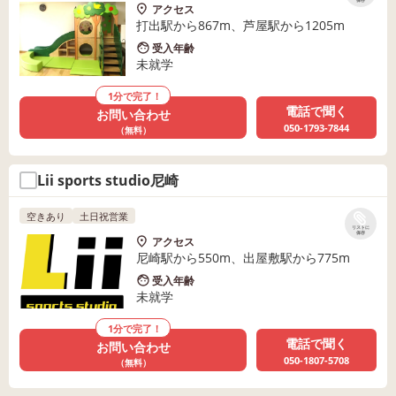
保存
アクセス
打出駅から867m、芦屋駅から1205m
受入年齢
未就学
1分で完了！
電話で聞く
お問い合わせ
050-1793-7844
（無料）
Lii sports studio尼崎
空きあり
土日祝営業
リストに
保存
アクセス
尼崎駅から550m、出屋敷駅から775m
受入年齢
未就学
1分で完了！
電話で聞く
お問い合わせ
050-1807-5708
（無料）