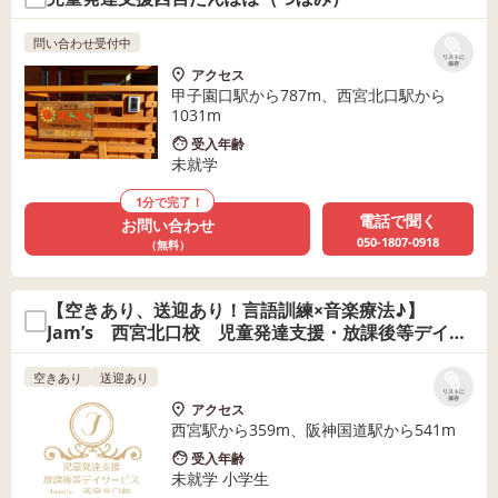
問い合わせ受付中
リストに
保存
アクセス
甲子園口駅から787m、西宮北口駅から
1031m
受入年齢
未就学
1分で完了！
電話で聞く
お問い合わせ
050-1807-0918
（無料）
【空きあり、送迎あり！言語訓練×音楽療法♪】
Jam’s 西宮北口校 児童発達支援・放課後等デイサ
ービス
空きあり
送迎あり
リストに
保存
アクセス
西宮駅から359m、阪神国道駅から541m
受入年齢
未就学 小学生