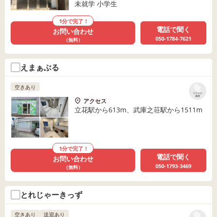
未就学 小学生
1分で完了！
電話で聞く
お問い合わせ
050-1784-7621
（無料）
えまぁぶる
空きあり
リストに
保存
アクセス
立花駅から613m、武庫之荘駅から1511m
1分で完了！
電話で聞く
お問い合わせ
050-1793-3469
（無料）
とれじゃーきっず
空きあり
送迎あり