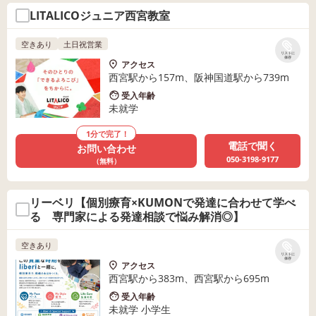
LITALICOジュニア西宮教室
空きあり
土日祝営業
リストに
保存
アクセス
西宮駅から157m、阪神国道駅から739m
受入年齢
未就学
1分で完了！
電話で聞く
お問い合わせ
050-3198-9177
（無料）
リーベリ【個別療育×KUMONで発達に合わせて学べ
る 専門家による発達相談で悩み解消◎】
空きあり
リストに
保存
アクセス
西宮駅から383m、西宮駅から695m
受入年齢
未就学 小学生