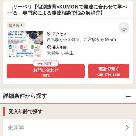
リーベリ【個別療育×KUMONで発達に合わせて学べ
る 専門家による発達相談で悩み解消◎】
空きあり
リストに
保存
アクセス
西宮駅から383m、西宮駅から695m
受入年齢
未就学 小学生
1分で完了！
電話で聞く
お問い合わせ
050-1794-6448
（無料）
詳細条件から探す
受入年齢で探す
未就学