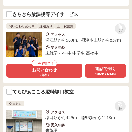
きらきら放課後等デイサービス
問い合わせ受付中
送迎あり
土日祝営業
リストに
保存
アクセス
深江駅から560m、摂津本山駅から837m
受入年齢
未就学 小学生 中学生 高校生
1分で完了！
電話で聞く
お問い合わせ
050-3171-8455
（無料）
てらぴぁここる尼崎塚口教室
空きあり
リストに
保存
アクセス
塚口駅から429m、稲野駅から1113m
受入年齢
未就学