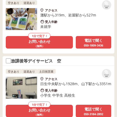
空きあり
送迎あり
リストに
保存
アクセス
灘駅から319m、岩屋駅から527m
受入年齢
未就学
1分で完了！
電話で聞く
お問い合わせ
050-1809-3436
（無料）
放課後等デイサービス 空
空きあり
送迎あり
土日祝営業
リストに
保存
アクセス
日生中央駅から1928m、山下駅から3351m
受入年齢
小学生 中学生 高校生
1分で完了！
電話で聞く
お問い合わせ
050-3184-2892
（無料）