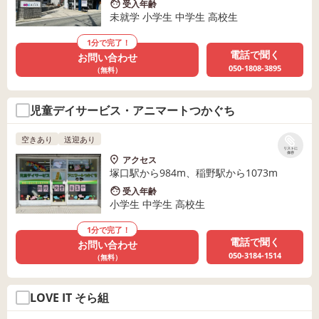
受入年齢
未就学 小学生 中学生 高校生
1分で完了！
電話で聞く
お問い合わせ
050-1808-3895
（無料）
児童デイサービス・アニマートつかぐち
空きあり
送迎あり
リストに
保存
アクセス
塚口駅から984m、稲野駅から1073m
受入年齢
小学生 中学生 高校生
1分で完了！
電話で聞く
お問い合わせ
050-3184-1514
（無料）
LOVE IT そら組