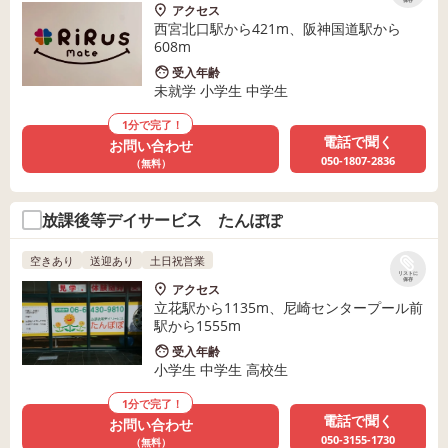
保存
アクセス
西宮北口駅から421m、阪神国道駅から
608m
受入年齢
未就学 小学生 中学生
1分で完了！
電話で聞く
お問い合わせ
050-1807-2836
（無料）
放課後等デイサービス たんぽぽ
空きあり
送迎あり
土日祝営業
リストに
保存
アクセス
立花駅から1135m、尼崎センタープール前
駅から1555m
受入年齢
小学生 中学生 高校生
1分で完了！
電話で聞く
お問い合わせ
050-3155-1730
（無料）