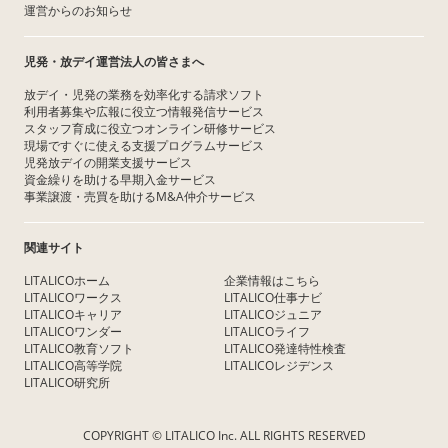
運営からのお知らせ
児発・放デイ運営法人の皆さまへ
放デイ・児発の業務を効率化する請求ソフト
利用者募集や広報に役立つ情報発信サービス
スタッフ育成に役立つオンライン研修サービス
現場ですぐに使える支援プログラムサービス
児発放デイの開業支援サービス
資金繰りを助ける早期入金サービス
事業譲渡・売買を助けるM&A仲介サービス
関連サイト
LITALICOホーム
企業情報はこちら
LITALICOワークス
LITALICO仕事ナビ
LITALICOキャリア
LITALICOジュニア
LITALICOワンダー
LITALICOライフ
LITALICO教育ソフト
LITALICO発達特性検査
LITALICO高等学院
LITALICOレジデンス
LITALICO研究所
COPYRIGHT © LITALICO Inc. ALL RIGHTS RESERVED