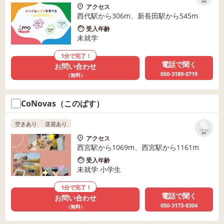
保存
アクセス
西代駅から306m、新長田駅から545m
受入年齢
未就学
1分で完了！
電話で聞く
お問い合わせ
050-3189-0719
（無料）
CoNovas（このばす）
空きあり
送迎あり
リストに
保存
アクセス
西宮駅から1069m、西宮駅から1161m
受入年齢
未就学 小学生
1分で完了！
電話で聞く
お問い合わせ
050-3173-8304
（無料）