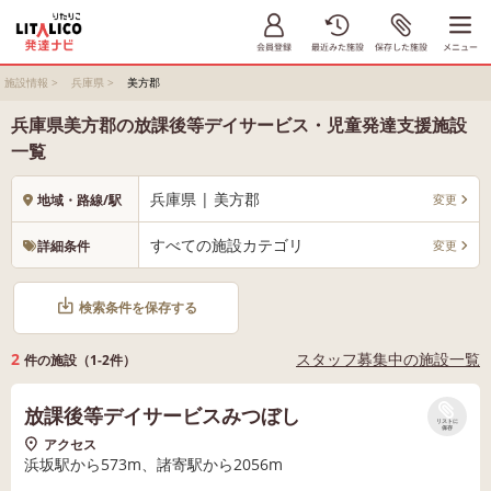
施設情報
>
兵庫県
>
美方郡
兵庫県美方郡の放課後等デイサービス・児童発達支援施設
一覧
兵庫県 | 美方郡
変更
地域・路線/駅
すべての施設カテゴリ
変更
詳細条件
検索条件を保存する
2
スタッフ募集中の施設一覧
件の施設（1-2件）
放課後等デイサービスみつぼし
リストに
保存
アクセス
浜坂駅から573m、諸寄駅から2056m