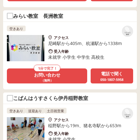
みらい教室 長洲教室
空きあり
リストに
保存
アクセス
尼崎駅から405m、杭瀬駅から1338m
受入年齢
未就学 小学生 中学生 高校生
1分で完了！
電話で聞く
お問い合わせ
050-1807-5958
（無料）
こぱんはうすさくら伊丹稲野教室
空きあり
送迎あり
土日祝営業
リストに
保存
アクセス
稲野駅から19m、猪名寺駅から653m
受入年齢
未就学 小学生