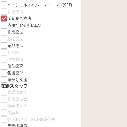
ソーシャルスキルトレーニング(SST)
音楽療法
感覚統合療法
応用行動分析(ABA)
作業療法
動物療法
遊戯療法
TEACCH
理学療法
個別療育
集団療育
預かり支援
在籍スタッフ
言語聴覚士
作業療法士
理学療法士
看護師
臨床心理士・臨床発達心理士
児童指導員