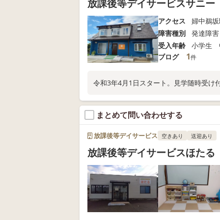
放課後等デイサービスサニー
アクセス
婦中鵜坂
障害種別
発達障害
受入年齢
小学生 
1
ブログ
件
令和3年4月1日スタート。見学随時受け
まとめて問い合わせする
放課後等デイサービス
空きあり
送迎あり
放課後等デイサービスほたる