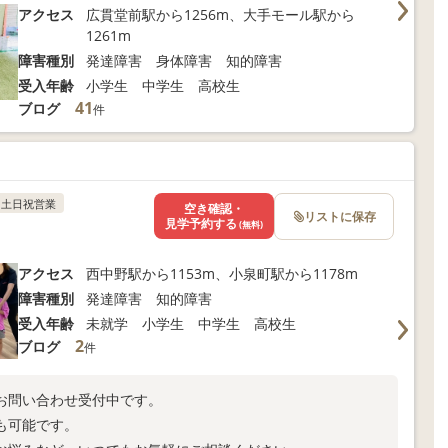
アクセス
広貫堂前駅から1256m、大手モール駅から
1261m
障害種別
発達障害 身体障害 知的障害
受入年齢
小学生 中学生 高校生
41
ブログ
件
土日祝営業
空き確認・
リストに保存
見学予約する
(無料)
アクセス
西中野駅から1153m、小泉町駅から1178m
障害種別
発達障害 知的障害
受入年齢
未就学 小学生 中学生 高校生
2
ブログ
件
お問い合わせ受付中です。
も可能です。