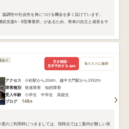
。
、協調性や社会性を身につける機会を多く設けています。
継続支援A・B型事業所」があるため、将来の自立と成長をサ
迎あり
空き確認・
リストに保存
見学予約する
(無料)
アクセス
小杉駅から204m、越中大門駅から3392m
障害種別
発達障害 知的障害
受入年齢
小学生 中学生 高校生
148
ブログ
件
】
9年度のご利用枠につきましては、現時点ではご案内が難しい状