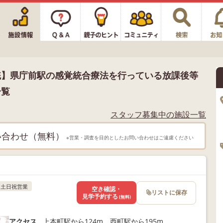
統】県庁前駅の感覚統合療法を行っている放課後等
一覧
スタッフ募集中の施設一覧
い合わせ（無料）
※営業・調査を目的としたお問い合わせはご遠慮ください
土日祝営業
空き確認・
リストに保存
見学予約する
(無料)
アクセス
上本町駅から124m、西町駅から195m