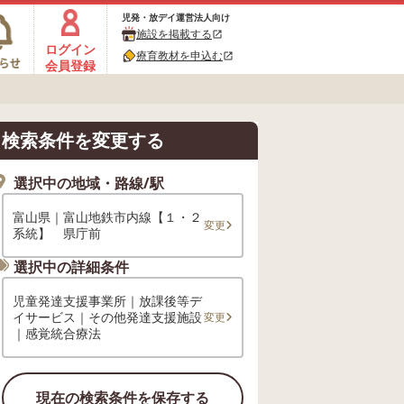
児発・放デイ運営法人向け
施設を掲載する
open_in_new
ログイン
療育教材を申込む
open_in_new
会員登録
検索条件を変更する
選択中の地域・路線/駅
富山県｜富山地鉄市内線【１・２
変更
系統】 県庁前
選択中の詳細条件
児童発達支援事業所｜放課後等デ
イサービス｜その他発達支援施設
変更
｜感覚統合療法
現在の検索条件を保存する