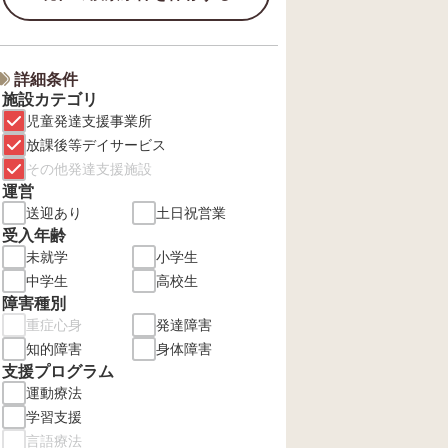
詳細条件
施設カテゴリ
児童発達支援事業所
放課後等デイサービス
その他発達支援施設
運営
送迎あり
土日祝営業
受入年齢
未就学
小学生
中学生
高校生
障害種別
重症心身
発達障害
知的障害
身体障害
支援プログラム
運動療法
学習支援
言語療法