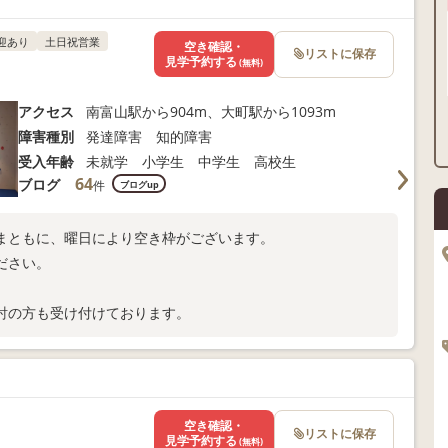
迎あり
土日祝営業
空き確認・
リストに保存
見学予約する
(無料)
アクセス
南富山駅から904m、大町駅から1093m
障害種別
発達障害 知的障害
受入年齢
未就学 小学生 中学生 高校生
64
ブログ
件
ブログup
まともに、曜日により空き枠がございます。
ださい。
討の方も受け付けております。
空き確認・
リストに保存
見学予約する
(無料)