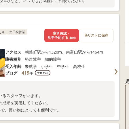
お悩みなど、いつでもお気軽にご相談ください。
あり
土日祝営業
空き確認・
リストに保存
見学予約する
(無料)
アクセス
朝菜町駅から1320m、南富山駅から1464m
障害種別
発達障害 知的障害
受入年齢
未就学 小学生 中学生 高校生
419
ブログ
件
ブログup
いるスタッフがいます。
の成果を実感してください。
ので、買い物にとっても便利です。