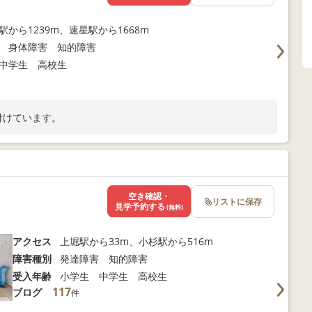
駅から1239m、速星駅から1668m
 身体障害 知的障害
中学生 高校生
付けています。
空き確認・
リストに保存
見学予約する
(無料)
アクセス
上堀駅から33m、小杉駅から516m
障害種別
発達障害 知的障害
受入年齢
小学生 中学生 高校生
117
ブログ
件