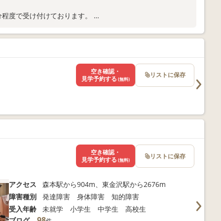
0分程度で受け付けております。
mizu）もご覧ください。
空き確認・
リストに保存
見学予約する
(無料)
空き確認・
リストに保存
見学予約する
(無料)
アクセス
森本駅から904m、東金沢駅から2676m
障害種別
発達障害 身体障害 知的障害
受入年齢
未就学 小学生 中学生 高校生
98
ブログ
件