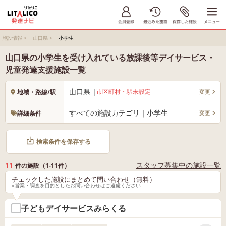
施設情報
>
山口県
>
小学生
山口県の小学生を受け入れている放課後等デイサービス・
児童発達支援施設一覧
山口県 |
市区町村・駅未設定
変更
地域・路線/駅
すべての施設カテゴリ｜小学生
変更
詳細条件
検索条件を保存する
11
スタッフ募集中の施設一覧
件の施設（1-11件）
チェックした施設にまとめて問い合わせ（無料）
※営業・調査を目的としたお問い合わせはご遠慮ください
子どもデイサービスみらくる