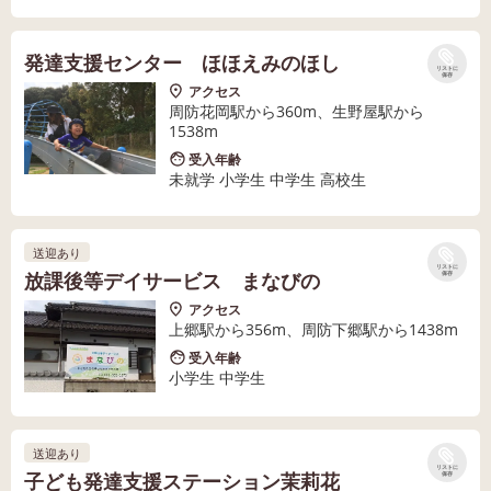
発達支援センター ほほえみのほし
リストに
保存
アクセス
周防花岡駅から360m、生野屋駅から
1538m
受入年齢
未就学 小学生 中学生 高校生
送迎あり
リストに
放課後等デイサービス まなびの
保存
アクセス
上郷駅から356m、周防下郷駅から1438m
受入年齢
小学生 中学生
送迎あり
リストに
子ども発達支援ステーション茉莉花
保存