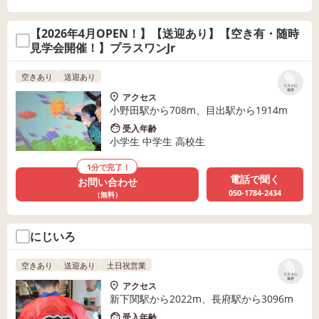
【2026年4月OPEN！】【送迎あり】【空き有・随時
見学会開催！】プラスワンJr
空きあり
送迎あり
リストに
保存
アクセス
小野田駅から708m、目出駅から1914m
受入年齢
小学生 中学生 高校生
1分で完了！
電話で聞く
お問い合わせ
050-1784-2434
（無料）
にじいろ
空きあり
送迎あり
土日祝営業
リストに
保存
アクセス
新下関駅から2022m、長府駅から3096m
受入年齢