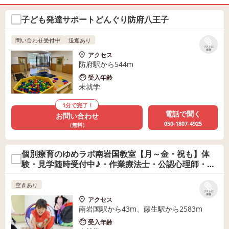
子ども発達サポートどんぐり防府八王子
問い合わせ受付中
送迎あり
リストに
保存
アクセス
防府駅から544m
受入年齢
未就学
1分で完了！
電話で聞く
お問い合わせ
050-1807-4925
（無料）
個別療育のゆめラボ南岩国教室【月～金・祝も】体
験・見学随時受付中♪・作業療法士・公認心理師・保
育士・児童指導員
空きあり
リストに
保存
アクセス
南岩国駅から43m、藤生駅から2583m
受入年齢