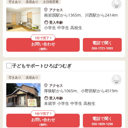
空きあり
送迎あり
土日祝営業
リストに
保存
アクセス
南岩国駅から1365m、川西駅から2414m
受入年齢
小学生 中学生 高校生
1分で完了！
電話で聞く
お問い合わせ
050-1721-1093
（無料）
子どもサポートひろばつむぎ
空きあり
送迎あり
リストに
保存
アクセス
厚狭駅から1065m、小野田駅から4519m
受入年齢
未就学 小学生 中学生 高校生
1分で完了！
電話で聞く
お問い合わせ
050-1809-1298
（無料）