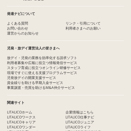
発達ナビについて
よくある質問
リンク・引用について
お問い合わせ
利用者さまへのお願い
運営からのお知らせ
児発・放デイ運営法人の皆さまへ
放デイ・児発の業務を効率化する請求ソフト
利用者募集や広報に役立つ情報発信サービス
スタッフ育成に役立つオンライン研修サービス
現場ですぐに使える支援プログラムサービス
児発放デイの開業支援サービス
資金繰りを助ける早期入金サービス
事業譲渡・売買を助けるM&A仲介サービス
関連サイト
LITALICOホーム
企業情報はこちら
LITALICOワークス
LITALICO仕事ナビ
LITALICOキャリア
LITALICOジュニア
LITALICOワンダー
LITALICOライフ