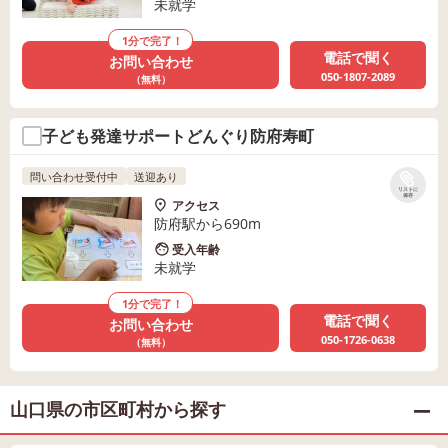
未就学
1分で完了！
電話で聞く
お問い合わせ
050-1807-2089
（無料）
子ども発達サポートどんぐり防府寿町
問い合わせ受付中
送迎あり
リストに
保存
アクセス
防府駅から690m
受入年齢
未就学
1分で完了！
電話で聞く
お問い合わせ
050-1726-0638
（無料）
山口県の市区町村から探す