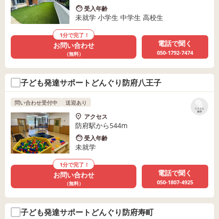
受入年齢
未就学 小学生 中学生 高校生
1分で完了！
電話で聞く
お問い合わせ
050-1792-7474
（無料）
子ども発達サポートどんぐり防府八王子
問い合わせ受付中
送迎あり
リストに
保存
アクセス
防府駅から544m
受入年齢
未就学
1分で完了！
電話で聞く
お問い合わせ
050-1807-4925
（無料）
子ども発達サポートどんぐり防府寿町