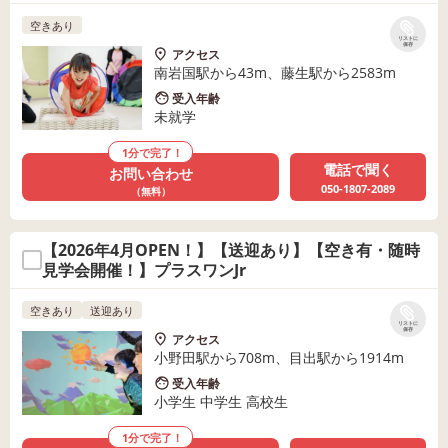
育士・児童指導員
空きあり
リストに
保存
アクセス
南岩国駅から43m、藤生駅から2583m
受入年齢
未就学
1分で完了！
電話で聞く
お問い合わせ
050-1807-2089
（無料）
【2026年4月OPEN！】【送迎あり】【空き有・随時
見学会開催！】プラスワンJr
空きあり
送迎あり
リストに
保存
アクセス
小野田駅から708m、目出駅から1914m
受入年齢
小学生 中学生 高校生
1分で完了！