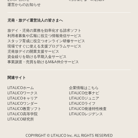
運営からのお知らせ
児発・放デイ運営法人の皆さまへ
放デイ・児発の業務を効率化する請求ソフト
利用者募集や広報に役立つ情報発信サービス
スタッフ育成に役立つオンライン研修サービス
現場ですぐに使える支援プログラムサービス
児発放デイの開業支援サービス
資金繰りを助ける早期入金サービス
事業譲渡・売買を助けるM&A仲介サービス
関連サイト
LITALICOホーム
企業情報はこちら
LITALICOワークス
LITALICO仕事ナビ
LITALICOキャリア
LITALICOジュニア
LITALICOワンダー
LITALICOライフ
LITALICO教育ソフト
LITALICO発達特性検査
LITALICO高等学院
LITALICOレジデンス
LITALICO研究所
COPYRIGHT © LITALICO Inc. ALL RIGHTS RESERVED