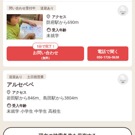
問い合わせ受付中
送迎あり
リストに
保存
アクセス
防府駅から690m
受入年齢
未就学
1分で完了！
電話で聞く
お問い合わせ
050-1726-0638
（無料）
送迎あり
土日祝営業
リストに
アルセベベ
保存
アクセス
岩田駅から846m、島田駅から3804m
受入年齢
未就学 小学生 中学生 高校生