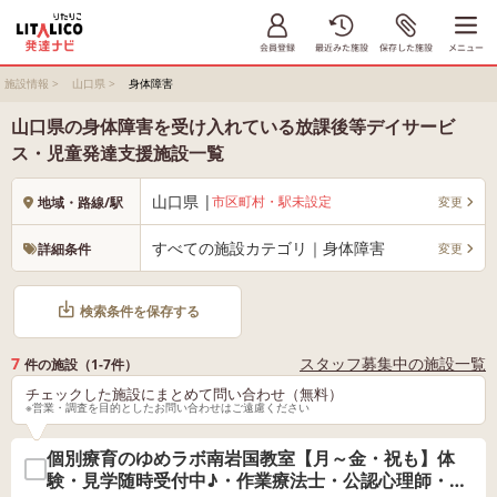
施設情報
>
山口県
>
身体障害
山口県の身体障害を受け入れている放課後等デイサービ
ス・児童発達支援施設一覧
山口県 |
市区町村・駅未設定
変更
地域・路線/駅
すべての施設カテゴリ｜身体障害
変更
詳細条件
検索条件を保存する
7
スタッフ募集中の施設一覧
件の施設（1-7件）
チェックした施設にまとめて問い合わせ（無料）
※営業・調査を目的としたお問い合わせはご遠慮ください
個別療育のゆめラボ南岩国教室【月～金・祝も】体
験・見学随時受付中♪・作業療法士・公認心理師・保