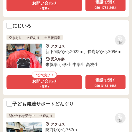
電話で聞く
お問い合わせ
050-1784-2434
（無料）
にじいろ
空きあり
送迎あり
土日祝営業
リストに
保存
アクセス
新下関駅から2022m、長府駅から3096m
受入年齢
未就学 小学生 中学生 高校生
1分で完了！
電話で聞く
お問い合わせ
050-3133-1485
（無料）
子ども発達サポートどんぐり
問い合わせ受付中
送迎あり
リストに
保存
アクセス
防府駅から767m