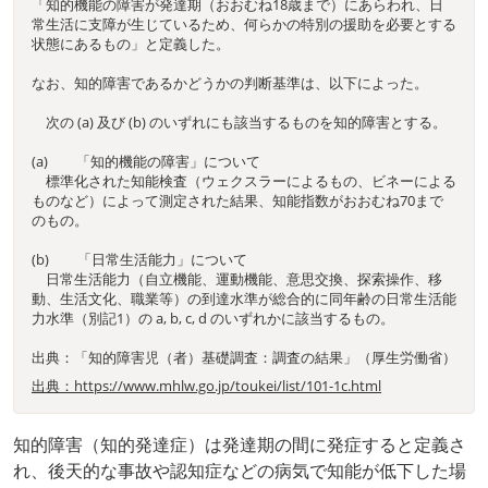
「知的機能の障害が発達期（おおむね18歳まで）にあらわれ、日
常生活に支障が生じているため、何らかの特別の援助を必要とする
状態にあるもの」と定義した。
なお、知的障害であるかどうかの判断基準は、以下によった。
次の (a) 及び (b) のいずれにも該当するものを知的障害とする。
(a) 「知的機能の障害」について
標準化された知能検査（ウェクスラーによるもの、ビネーによる
ものなど）によって測定された結果、知能指数がおおむね70まで
のもの。
(b) 「日常生活能力」について
日常生活能力（自立機能、運動機能、意思交換、探索操作、移
動、生活文化、職業等）の到達水準が総合的に同年齢の日常生活能
力水準（別記1）の a, b, c, d のいずれかに該当するもの。
出典：「知的障害児（者）基礎調査：調査の結果」（厚生労働省）
出典：https://www.mhlw.go.jp/toukei/list/101-1c.html
知的障害（知的発達症）は発達期の間に発症すると定義さ
れ、後天的な事故や認知症などの病気で知能が低下した場