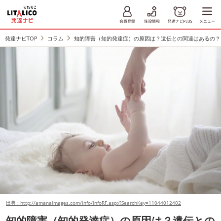
発達ナビTOP
コラム
知的障害（知的発達症）の原因は？遺伝との関連はあるの？
出典 : http://amanaimages.com/info/infoRF.aspx?SearchKey=11044012402
知的障害（知的発達症）の原因は？遺伝との