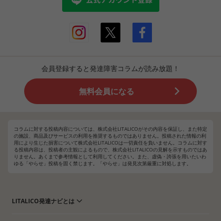
会員登録すると発達障害コラムが読み放題！
無料会員になる
コラムに対する投稿内容については、株式会社LITALICOがその内容を保証し、また特定
の施設、商品及びサービスの利用を推奨するものではありません。投稿された情報の利
用により生じた損害について株式会社LITALICOは一切責任を負いません。コラムに対す
る投稿内容は、投稿者の主観によるもので、株式会社LITALICOの見解を示すものではあ
りません。あくまで参考情報として利用してください。また、虚偽・誇張を用いたいわ
ゆる「やらせ」投稿を固く禁じます。「やらせ」は発見次第厳重に対処します。
LITALICO発達ナビとは