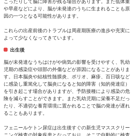
こったりして脳に障害が残る場合があります。また低体重
や早産などにより、脳が未発達のうちに生まれることも原
因の一つとなる可能性があります。
これらの出産前後のトラブルは周産期医療の進歩や充実に
よって少なくなってきています。
出生後
脳が未発達なうちはけがや病気の影響を受けやすく、乳幼
児期の感染症や頭部の外傷などが原因になることがありま
す。日本脳炎や結核性髄膜炎、ポリオ、麻疹、百日咳など
に感染し重篤化して脳炎になると知的障害（知的発達症）
を引き起こす場合がありますが、予防接種により感染の危
険を減らすことができます。また乳幼児期に栄養不足だっ
たり、不適切な養育環境に置かれることで脳の発達が遅れ
ることもあります。
フェニールケトン尿症は出生後すぐの新生児マススクリー
ニング検査の対象疾患となっており、そこで自動的に検査