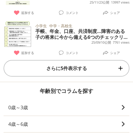
の違い、利用対象者や手続きをくわしく
25/11/23公開
13997 views
追加する
コメント
シェア
小学生
中学・高校生
手帳、年金、口座、共済制度…障害のある
子の将来に今から備える6つのチェックリス
ト【専門家監修】
25/09/10公開
7761 views
追加する
コメント
シェア
さらに5件表示する
年齢別でコラムを探す
0歳～3歳
4歳～6歳