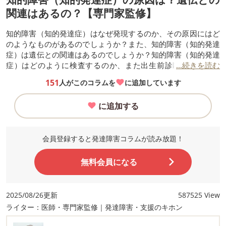
関連はあるの？【専門家監修】
知的障害（知的発達症）はなぜ発現するのか、その原因にはど
のようなものがあるのでしょうか？また、知的障害（知的発達
症）は遺伝との関連はあるのでしょうか？知的障害（知的発達
症）はどのように検査するのか、また出生前診断は可能かな
...続きを読む
ど、今回は知的障害（知的発達症）の検査方法と共に原因につ
151
人がこのコラムを
に追加しています
いてご説明します。
に追加する
会員登録すると発達障害コラムが読み放題！
無料会員になる
2025/08/26更新
587525 View
ライター：医師・専門家監修｜発達障害・支援のキホン