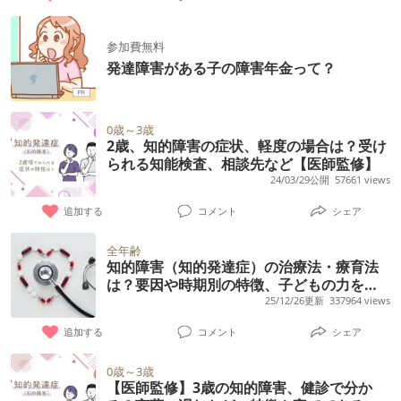
参加費無料
発達障害がある子の障害年金って？
0歳～3歳
2歳、知的障害の症状、軽度の場合は？受け
られる知能検査、相談先など【医師監修】
24/03/29公開
57661 views
追加する
コメント
シェア
全年齢
知的障害（知的発達症）の治療法・療育法
は？要因や時期別の特徴、子どもの力を伸
ばす接し方のポイントなど【専門家監修】
25/12/26更新
337964 views
追加する
コメント
シェア
0歳～3歳
【医師監修】3歳の知的障害、健診で分か