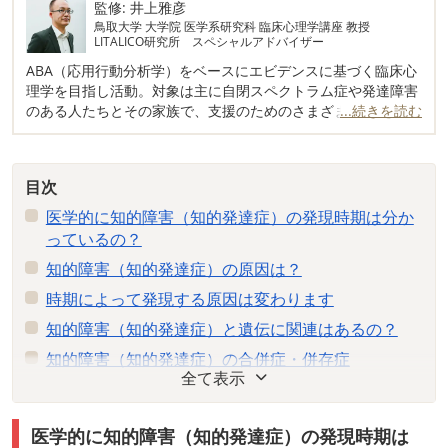
監修: 井上雅彦
鳥取大学 大学院 医学系研究科 臨床心理学講座 教授
LITALICO研究所 スペシャルアドバイザー
ABA（応用行動分析学）をベースにエビデンスに基づく臨床心
理学を目指し活動。対象は主に自閉スペクトラム症や発達障害
のある人たちとその家族で、支援のためのさまざまなプログラ
...続きを読む
ムを開発している。
監修: 井上雅彦の詳細はこちら
目次
医学的に知的障害（知的発達症）の発現時期は分か
っているの？
知的障害（知的発達症）の原因は？
時期によって発現する原因は変わります
知的障害（知的発達症）と遺伝に関連はあるの？
知的障害（知的発達症）の合併症・併存症
全て表示
知的障害（知的発達症）を検査する方法はあるの？
知的障害（知的発達症）の治療法はあるの？
医学的に知的障害（知的発達症）の発現時期は