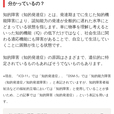
「知的障害（知的発達症）があるかも」と思ったら
分かっているの？
専門機関を受診しましょう
知的障害（知的発達症）とは、発達期までに生じた知的機
能障害により、認知能力の発達が全般的に遅れた水準にと
どまっている状態を指します。単に物事を理解し考えると
いった知的機能（IQ）の低下だけではなく、社会生活に関
わる適応機能にも障害があることで、自立して生活してい
くことに困難が生じる状態です。
知的障害（知的発達症）の原因はさまざまで、遺伝的に特
定されているものもあればそうでないものもあります。
※現在、『ICD-11』では「知的発達症」、『DSM-5』では「知的能力障害
（知的発達症／知的発達障害）」と表記されていますが、知的障害者福
祉法などの福祉的立場においては「知的障害」と使用していることが多
いため、この記事では「知的障害（知的発達症）」という表記を用いま
す。