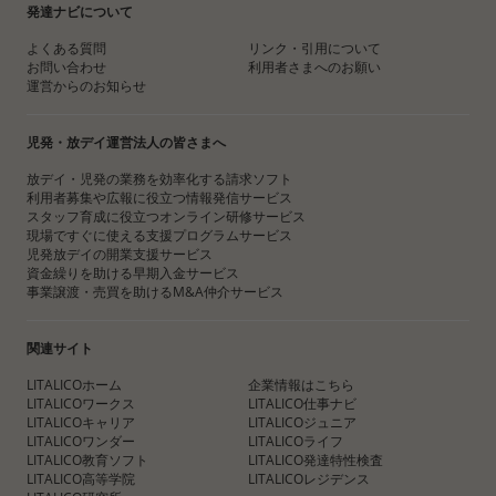
発達ナビについて
よくある質問
リンク・引用について
お問い合わせ
利用者さまへのお願い
運営からのお知らせ
児発・放デイ運営法人の皆さまへ
放デイ・児発の業務を効率化する請求ソフト
利用者募集や広報に役立つ情報発信サービス
スタッフ育成に役立つオンライン研修サービス
現場ですぐに使える支援プログラムサービス
児発放デイの開業支援サービス
資金繰りを助ける早期入金サービス
事業譲渡・売買を助けるM&A仲介サービス
関連サイト
LITALICOホーム
企業情報はこちら
LITALICOワークス
LITALICO仕事ナビ
LITALICOキャリア
LITALICOジュニア
LITALICOワンダー
LITALICOライフ
LITALICO教育ソフト
LITALICO発達特性検査
LITALICO高等学院
LITALICOレジデンス