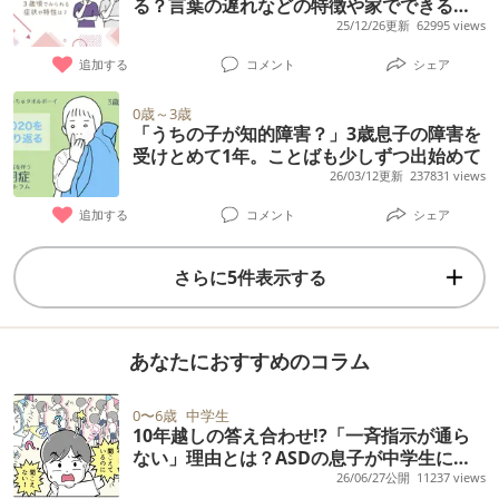
る？言葉の遅れなどの特徴や家でできるチ
ェックリスト
25/12/26更新
62995 views
追加する
コメント
シェア
0歳～3歳
「うちの子が知的障害？」3歳息子の障害を
受けとめて1年。ことばも少しずつ出始めて
26/03/12更新
237831 views
追加する
コメント
シェア
さらに5件表示する
あなたにおすすめのコラム
0〜6歳
中学生
10年越しの答え合わせ!?「一斉指示が通ら
ない」理由とは？ASDの息子が中学生にな
って語った本音
26/06/27公開
11237 views