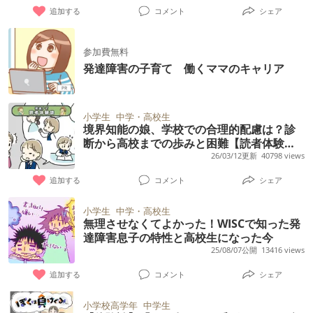
追加する
コメント
シェア
参加費無料
発達障害の子育て 働くママのキャリア
小学生
中学・高校生
境界知能の娘、学校での合理的配慮は？診
断から高校までの歩みと困難【読者体験
談】
26/03/12更新
40798 views
追加する
コメント
シェア
小学生
中学・高校生
無理させなくてよかった！WISCで知った発
達障害息子の特性と高校生になった今
25/08/07公開
13416 views
追加する
コメント
シェア
小学校高学年
中学生