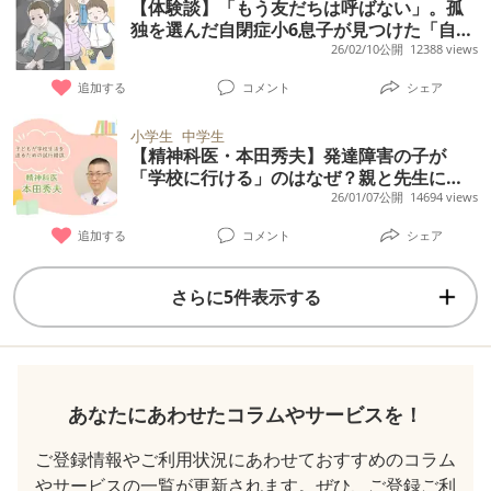
【体験談】「もう友だちは呼ばない」。孤
独を選んだ自閉症小6息子が見つけた「自分
だけの居場所」
26/02/10公開
12388 views
追加する
コメント
シェア
小学生
中学生
【精神科医・本田秀夫】発達障害の子が
「学校に行ける」のはなぜ？親と先生に必
要な試行錯誤とは
26/01/07公開
14694 views
追加する
コメント
シェア
さらに5件表示する
あなたにあわせたコラムやサービスを！
ご登録情報やご利用状況にあわせておすすめのコラム
やサービスの一覧が更新されます。ぜひ、ご登録ご利