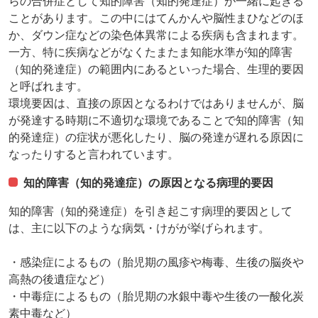
らの合併症として知的障害（知的発達症）が一緒に起きる
ことがあります。この中にはてんかんや脳性まひなどのほ
か、ダウン症などの染色体異常による疾病も含まれます。
一方、特に疾病などがなくたまたま知能水準が知的障害
（知的発達症）の範囲内にあるといった場合、生理的要因
と呼ばれます。
環境要因は、直接の原因となるわけではありませんが、脳
が発達する時期に不適切な環境であることで知的障害（知
的発達症）の症状が悪化したり、脳の発達が遅れる原因に
なったりすると言われています。
知的障害（知的発達症）の原因となる病理的要因
知的障害（知的発達症）を引き起こす病理的要因として
は、主に以下のような病気・けがが挙げられます。
・感染症によるもの（胎児期の風疹や梅毒、生後の脳炎や
高熱の後遺症など）
・中毒症によるもの（胎児期の水銀中毒や生後の一酸化炭
素中毒など）