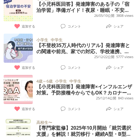
【小児科医回答】発達障害のある子の「宿
泊学習」準備ガイド！夜尿・睡眠・不安へ
の対策や学校連携など【保護者アンケート
26/05/10公開
3808 views
結果も】
追加する
コメント
シェア
小学生
中学生
【不登校35万人時代のリアル】発達障害と
の関連や前兆、家での対応、学校連携、支
援などの疑問【精神科医解説】
25/12/22公開
5777 views
追加する
コメント
シェア
4歳～6歳
小学生
中学生
【小児科医回答】発達障害×インフルエンザ
対策。予防接種今からでもOK？カロナール
は安全？熱せん妄・熱性痙攣などの疑問も
25/12/14公開
843 views
追加する
コメント
シェア
高校生〜
【専門家監修】2025年10月開始「就労選択
支援」を解説！就労移行・継続A型・B型と