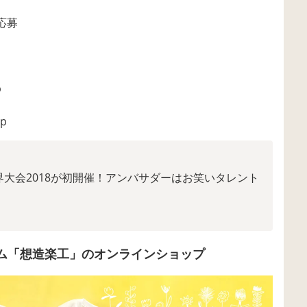
応募
p
jp
大会2018が初開催！アンバサダーはお笑いタレント
ム「想造楽工」のオンラインショップ