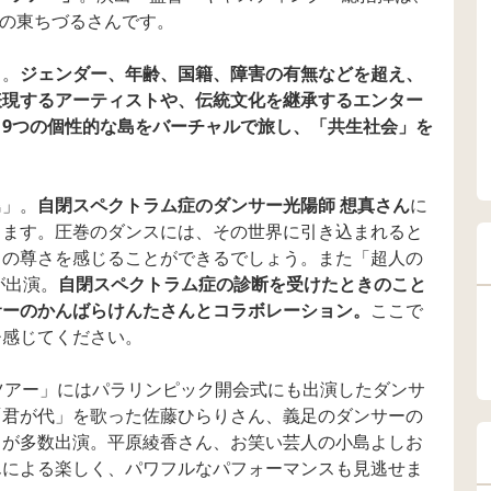
h代表の東ちづるさんです。
」。
ジェンダー、年齢、国籍、障害の有無などを超え、
表現するアーティストや、伝統文化を継承するエンター
9つの個性的な島をバーチャルで旅し、「共生社会」を
島」。
自閉スペクトラム症のダンサー光陽師 想真さん
に
ります。圧巻のダンスには、その世界に引き込まれると
との尊さを感じることができるでしょう。また「超人の
が出演。
自閉スペクトラム症の診断を受けたときのこと
サーのかんばらけんたさんとコラボレーション。
ここで
ひ感じてください。
ドツアー」にはパラリンピック開会式にも出演したダンサ
「君が代」を歌った佐藤ひらりさん、義足のダンサーの
トが多数出演。平原綾香さん、お笑い芸人の小島よしお
んによる楽しく、パワフルなパフォーマンスも見逃せま