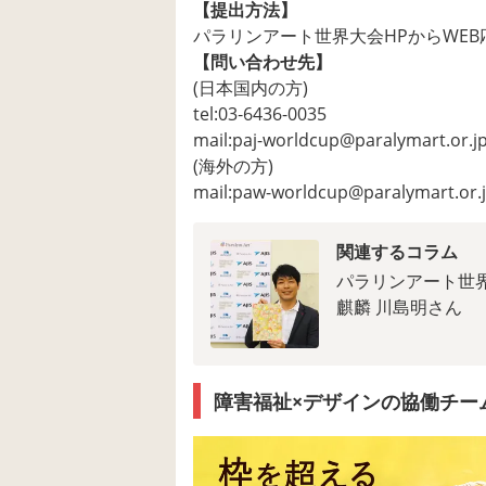
【提出方法】
パラリンアート世界大会HPからWEB
【問い合わせ先】
(日本国内の方)
tel:03‐6436-0035
mail:paj-worldcup@paralymart.or.j
(海外の方)
mail:paw-worldcup@paralymart.or.
関連するコラム
パラリンアート世界
麒麟 川島明さん
障害福祉×デザインの協働チー