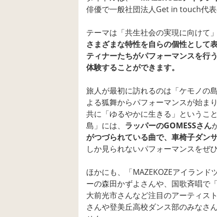
俳優で一般社団法人Get in touc
テーマは「共生社会の実現に向けて
さまざまな特性を自らの個性として
ティナーたちがパフォーマンスを行う
体験することができます。
旅人が最初に訪れるのは「ケモノの
よる狐舞からパフォーマンスが始ま
共に「ゆるやかに生きる」というこ
島」には、
ラッパーのGOMESSさん
がつづられている曲で、車椅子ダン
しか見られないパフォーマンスをぜ
ほかにも、「MAZEKOZEアイラン
ーの森田かずよさんや、国歌斉唱で
大前光市さんなど注目のアーティス
さんや登美丘高校ダンス部のみなさ