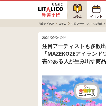
発達ナビTOP
コラム
注目アーティストも多数出演
2021/09/04公開
注目アーティストも多数出
「MAZEKOZEアイラン
害のある人が生み出す商