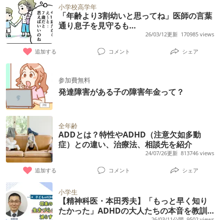
小学校高学年
「年齢より3割幼いと思ってね」医師の言葉
通り息子を見守るも…
26/03/12更新
170985 views
追加する
コメント
シェア
参加費無料
発達障害がある子の障害年金って？
全年齢
ADDとは？特性やADHD（注意欠如多動
症）との違い、治療法、相談先を紹介
24/07/26更新
813746 views
追加する
コメント
シェア
小学生
【精神科医・本田秀夫】「もっと早く知り
たかった」ADHDの大人たちの本音を教訓
26/03/11公開
9502 views