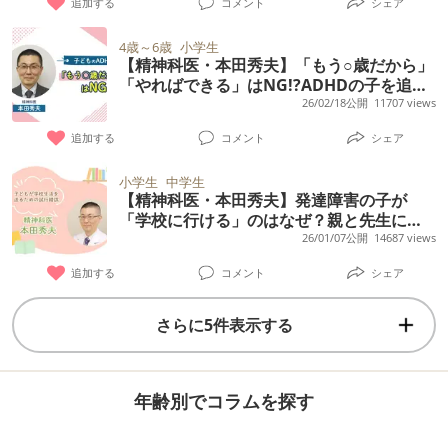
追加する
コメント
シェア
4歳～6歳
小学生
【精神科医・本田秀夫】「もう○歳だから」
「やればできる」はNG!?ADHDの子を追い
詰める年齢基準と120%の要求
26/02/18公開
11707 views
追加する
コメント
シェア
小学生
中学生
【精神科医・本田秀夫】発達障害の子が
「学校に行ける」のはなぜ？親と先生に必
要な試行錯誤とは
26/01/07公開
14687 views
追加する
コメント
シェア
さらに5件表示する
年齢別でコラムを探す