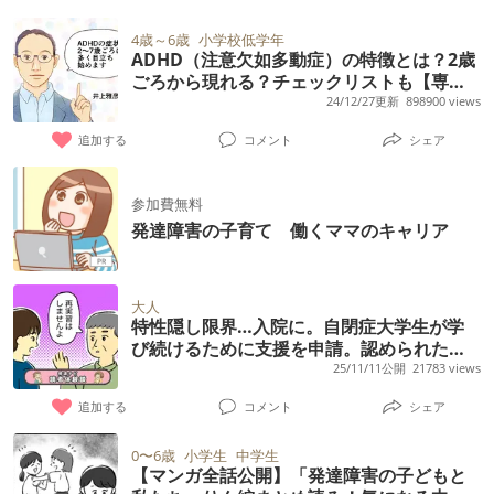
4歳～6歳
小学校低学年
ADHD（注意欠如多動症）の特徴とは？2歳
ごろから現れる？チェックリストも【専門
家監修】
24/12/27更新
898900 views
追加する
コメント
シェア
参加費無料
発達障害の子育て 働くママのキャリア
大人
特性隠し限界…入院に。自閉症大学生が学
び続けるために支援を申請。認められた合
理的配慮は【読者体験談】
25/11/11公開
21783 views
追加する
コメント
シェア
0〜6歳
小学生
中学生
【マンガ全話公開】「発達障害の子どもと