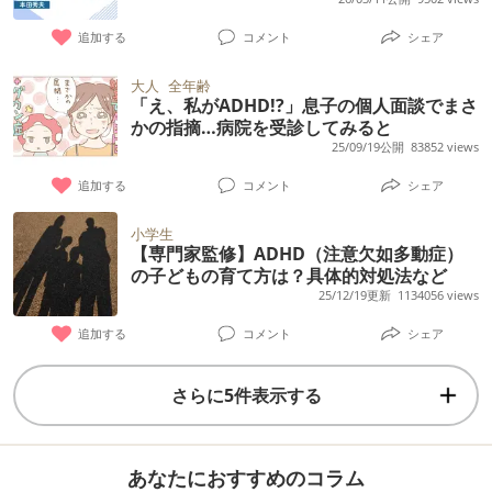
に。自己評価を下げない子ども期の支援と
は
追加する
コメント
シェア
大人
全年齢
「え、私がADHD!?」息子の個人面談でまさ
かの指摘…病院を受診してみると
25/09/19公開
83852 views
追加する
コメント
シェア
小学生
【専門家監修】ADHD（注意欠如多動症）
の子どもの育て方は？具体的対処法など
25/12/19更新
1134056 views
追加する
コメント
シェア
さらに5件表示する
あなたにおすすめのコラム