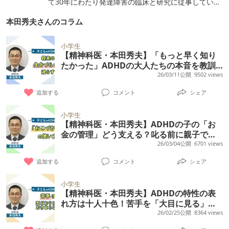
て30年にわたり発達障害の臨床と研究に従事してい
る。 専門分野：発達精神医学 児童青年精神医学 所
本田秀夫さんのコラム
属学会・資格・役職： 医学博士 精神保健指定医 日本
児童青年精神医学会代議員 日本発達障害学会評議員
日本自閉症スペクトラム学会評議員 日本自閉症協会理
小学生
事 全国情緒障害教育研究会顧問 JDDネットワークなが
【精神科医・本田秀夫】「もっと早く知り
の理事 特定非営利活動法人ネスト・ジャパン代表理事
たかった」ADHDの大人たちの本音を教訓
著書： 『発達障害 生きづらさを抱える少数派の
に。自己評価を下げない子ども期の支援と
26/03/11公開
9502 views
「種族」たち』 『自閉症スペクトラム』 (SBクリエイ
は
追加する
コメント
シェア
ティブ) 他多数
小学生
【精神科医・本田秀夫】ADHDの子の「お
金の管理」どう支える？叱る前に親子で共
有したい基準と記録
26/03/04公開
6701 views
追加する
コメント
シェア
小学生
【精神科医・本田秀夫】ADHDの特性の表
れ方は十人十色！苦手を「大目に見る」
「要所を押さえる」コツ
26/02/25公開
8364 views