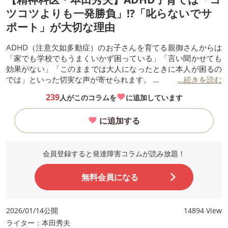
ツコツよりも一発勝負」!?「叱らないでサ
ポート」が大切な理由
ADHD（注意欠如多動症）のお子さんを育てる親御さんからは
「家でも学校でもうまくいかず困っている」「言い聞かせても
効果がない」「このままでは大人になったときに本人が困るの
では」といった切実な声が寄せられます。
...続きを読む
ここでは、お子さん本人も、親御さんもぐっとラクになる方法
239
人がこのコラムを
に追加しています
をお伝えしていきましょう。
に追加する
会員登録すると発達障害コラムが読み放題！
無料会員になる
2026/01/14公開
14894 View
ライター：本田秀夫