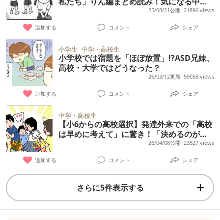
私たち」りん編まとめ読み！気になる中学
進学の後日談も
25/08/21公開
21896 views
追加する
コメント
シェア
小学生
中学・高校生
小学校では宿題を「ほぼ放置」!?ASD兄妹、
高校・大学ではどうなった？
26/03/12更新
59058 views
追加する
コメント
シェア
中学・高校生
【小6からの高校選択】発達外来での「高校
は早めに考えて」に驚き！「決めるのが苦
手」な娘の志望校合格への道
26/04/08公開
23527 views
追加する
コメント
シェア
さらに5件表示する