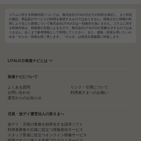
コラムに対する投稿内容については、株式会社LITALICOがその内容を保証し、また特定
の施設、商品及びサービスの利用を推奨するものではありません。投稿された情報の利
用により生じた損害について株式会社LITALICOは一切責任を負いません。コラムに対す
る投稿内容は、投稿者の主観によるもので、株式会社LITALICOの見解を示すものではあ
りません。あくまで参考情報として利用してください。また、虚偽・誇張を用いたいわ
ゆる「やらせ」投稿を固く禁じます。「やらせ」は発見次第厳重に対処します。
LITALICO発達ナビとは
発達ナビについて
よくある質問
リンク・引用について
お問い合わせ
利用者さまへのお願い
運営からのお知らせ
児発・放デイ運営法人の皆さまへ
放デイ・児発の業務を効率化する請求ソフト
利用者募集や広報に役立つ情報発信サービス
スタッフ育成に役立つオンライン研修サービス
現場ですぐに使える支援プログラムサービス