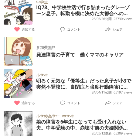
中学生
IQ78、中学校生活で行き詰まったグレーゾ
ーン息子。転勤を機に決めた大都会への引
っ越しは、わが子の選択肢を広げるチャン
26/06/26公開
25730 views
スに!?【実体験】
追加する
コメント
シェア
参加費無料
発達障害の子育て 働くママのキャリア
小学生
明るく元気な「優等生」だった息子が小3で
突然不登校に。自閉症と強度行動障害に気
づくまで
24/04/11公開
65197 views
追加する
コメント
シェア
小学校高学年
中学生
娘の障害を6年生になっても受け入れない
夫。中学受験の中、崩壊寸前の夫婦関係。
そのとき妻は【マンガ発達障害の子どもと
26/03/12更新
65309 views