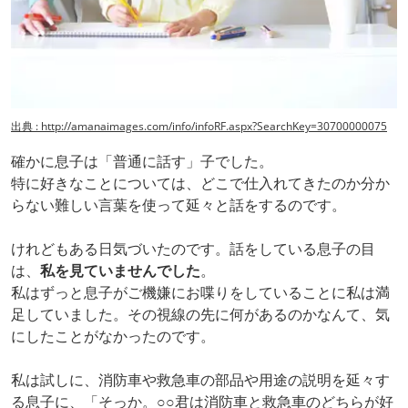
出典 : http://amanaimages.com/info/infoRF.aspx?SearchKey=30700000075
確かに息子は「普通に話す」子でした。
特に好きなことについては、どこで仕入れてきたのか分か
らない難しい言葉を使って延々と話をするのです。
けれどもある日気づいたのです。話をしている息子の目
は、
私を見ていませんでした
。
私はずっと息子がご機嫌にお喋りをしていることに私は満
足していました。その視線の先に何があるのかなんて、気
にしたことがなかったのです。
私は試しに、消防車や救急車の部品や用途の説明を延々す
る息子に、「そっか。○○君は消防車と救急車のどちらが好