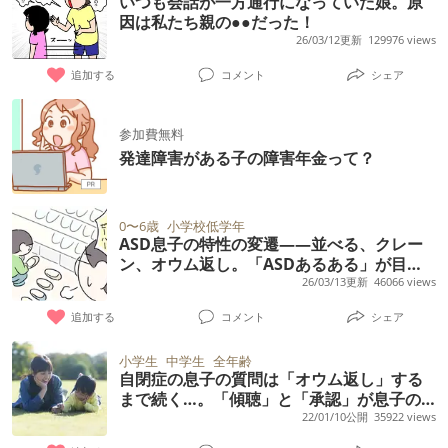
いつも会話が一方通行になっていた娘。原
因は私たち親の●●だった！
26/03/12更新
129976 views
追加する
コメント
シェア
参加費無料
発達障害がある子の障害年金って？
0〜6歳
小学校低学年
ASD息子の特性の変遷――並べる、クレー
ン、オウム返し。「ASDあるある」が目立
つが対応しやすかった頃【幼児期～1年生
26/03/13更新
46066 views
編】
追加する
コメント
シェア
小学生
中学生
全年齢
自閉症の息子の質問は「オウム返し」する
まで続く…。「傾聴」と「承認」が息子の
心を安定させると気づいて
22/01/10公開
35922 views