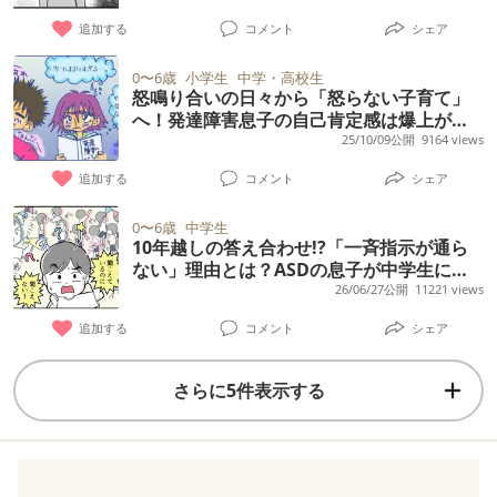
私たち／りん編5話】
追加する
コメント
シェア
0〜6歳
小学生
中学・高校生
怒鳴り合いの日々から「怒らない子育て」
へ！発達障害息子の自己肯定感は爆上がり!?
高校生になった今は…
25/10/09公開
9164 views
追加する
コメント
シェア
0〜6歳
中学生
10年越しの答え合わせ!?「一斉指示が通ら
ない」理由とは？ASDの息子が中学生にな
って語った本音
26/06/27公開
11221 views
追加する
コメント
シェア
さらに5件表示する