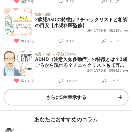
追加する
コメント
シェア
0歳～3歳
2歳児ASDの特徴は？チェックリストと相談
の目安【小児科医監修】
25/12/09更新
258713 views
追加する
コメント
シェア
4歳～6歳
小学校低学年
ADHD（注意欠如多動症）の特徴とは？2歳
ごろから現れる？チェックリストも【専門
家監修】
24/12/27更新
898992 views
追加する
コメント
シェア
さらに5件表示する
あなたにおすすめのコラム