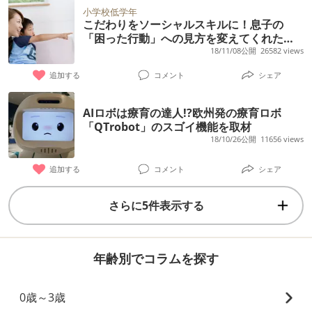
小学校低学年
こだわりをソーシャルスキルに！息子の
「困った行動」への見方を変えてくれた、
海外の療育法
18/11/08公開
26582 views
追加する
コメント
シェア
AIロボは療育の達人!?欧州発の療育ロボ
「QTrobot」のスゴイ機能を取材
18/10/26公開
11656 views
追加する
コメント
シェア
さらに5件表示する
年齢別でコラムを探す
0歳～3歳