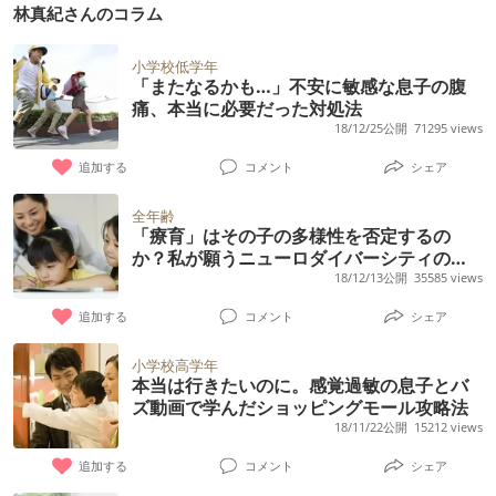
林真紀さんのコラム
小学校低学年
「またなるかも…」不安に敏感な息子の腹
痛、本当に必要だった対処法
18/12/25公開
71295 views
追加する
コメント
シェア
全年齢
「療育」はその子の多様性を否定するの
か？私が願うニューロダイバーシティの未
来
18/12/13公開
35585 views
追加する
コメント
シェア
小学校高学年
本当は行きたいのに。感覚過敏の息子とバ
ズ動画で学んだショッピングモール攻略法
18/11/22公開
15212 views
追加する
コメント
シェア