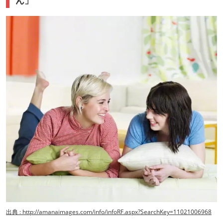
出典 : http://amanaimages.com/info/infoRF.aspx?SearchKey=11021006968